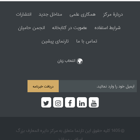
دربارۀ مرکز
همکاری علمی
مداخل جدید
انتشارات
شرایط استفاده
عضویت در کتابخانه
انجمن حامیان
تماس با ما
تارنمای پیشین
انتخاب زبان
دریافت خبرنامه
© 1405 کلیه حقوق این تارنما متعلق به مرکز دایره المعارف بزرگ
اسلامی میباشد