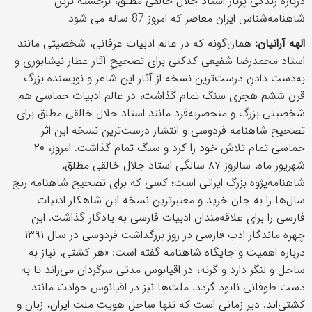
درباره زندگی پربار استاد جلال خالقی مطلق، برجسته ترین
شاهنامه‌شناس ایران معاصر که امروز 87 ساله می شود
الهه آرانیان
:
همان‌گونه که در عالم ادبیات عرفانی، شخصیتی مانند
استاد محمدرضا شفیعی کدکنی برای تصحیحِ آثار عطار نیشابوری و
به‌دست دادنِ درست‌ترین نسخه از آثار این شاعر و نویسنده بزرگ
قرن ششم هجری سنگ تمام گذاشت، در عالم ادبیات حماسی هم
شخصیتی بزرگ و منحصربه‌فرد مانند استاد جلال خالقی مطلق برای
تصحیح شاهنامه فردوسی و انتشار درست‌ترین نسخه این اثر
حماسی تمام تلاش خود را کرد و سنگ تمام گذاشت. امروز، ۲۰
شهریور ماه، سالروز ۸۷ سالگی استاد جلال خالقی مطلق،
شاهنامه‌پژوه بزرگ ایرانی است؛ کسی که برای تصحیح شاهنامه رنج
سال‌ها را به جان خرید و معتبرترین نسخه این شاهکار ادبیات
فارسی را برای علاقه‌مندان ادبیات فارسی به یادگار گذاشت. این
چهره ماندگار ادب فارسی در روز بزرگداشت فردوسی در سال ۱۳۹۱
درباره اهمیت و جایگاه شاهنامه گفته است: «هر کشتی، نیاز به
ساحل و لنگر دارد و گرنه، در اقیانوس مدتی سرگردان می‌راند تا به
دست طوفانی نابود گردد. ملت‌ها نیز در اقیانوس حوادث مانند
کشتی‌اند. دیر زمانی است که تنها ساحل هویت ملت ایران، زبان و