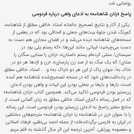
رونمایی شد.
پاسخ «زنان شاهنامه» به ادعای واهی درباره فردوسی
یکی از آثار و نتایج تصحیح عالمانه استاد خالقی مطلق از شاهنامه،
کم‌رنگ شدن جلوۀ بیت‌های جعلی و الحاقی بود که در بعضی از
نسخه‌های شاهنامه دیده می‌شد و در فضای مجازی هم دست به
دست می‌چرخید؛ ابیاتی مانند این‌ها: «که رستم یلی بود در
سیستان/ منش کرده‌ام رستم داستان»، «زنان را ستایی سگان را
ستای/ که یک سگ به از صد زن پارسای»، «زن و اژدها هر دو در
خاک به/ جهان پاک از این هر دو ناپاک به» و… . استاد خالقی مطلق
در یادداشت‌های خود که در نسخه تصحیح‌شده شاهنامه هم آمده
است، بارها و بارها بر جعلی بودن این ابیات و واهی بودن ادعای
زن‌ستیز بودن فردوسی تاکید می‌کند. همچنین کتاب «زنان شاهنامه»
که در اصل رساله دکترای استاد خالقی مطلق به زبان آلمانی است، از
منابع معتبر پاسخ به ادعای زن‌ستیز بودن فردوسی است. این رساله
را با عنوان «زن در شاهنامه» یا «زنان شاهنامه» مترجم‌های مختلفی
در ایران به فارسی برگردانده‌اند؛ از جمله احمد بی‌نظیر، فرهاد اصلانی
و معصومه پورتقی. آخرین ترجمه این اثر سال گذشته به قلم مریم