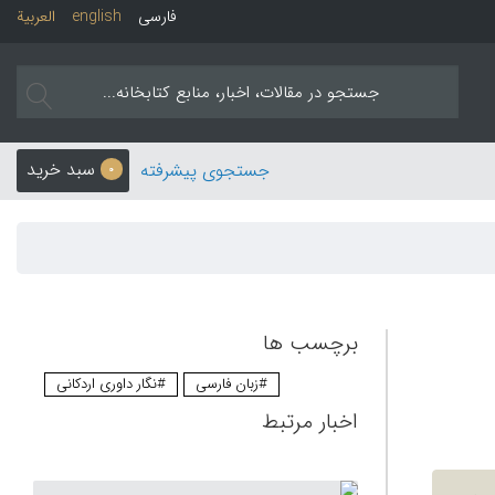
فارسی
english
العربیة
سبد خرید
جستجوی پیشرفته
0
برچسب ها
#زبان فارسی
#نگار داوری اردکانی
اخبار مرتبط