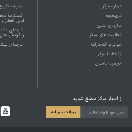
درباره مرکز
مدرسه تاریخ
تاریخچه
فصلنامۀ تخ
ادبی قفقاز و
سازمان علمی
تارنمای دائم
فعالیت های مرکز
و گویش های 
جوایز و افتخارات
تارنماى پيش
ارتباط با مرکز
انجمن حامیان
از اخبار مرکز مطلع شوید
دریافت خبرنامه