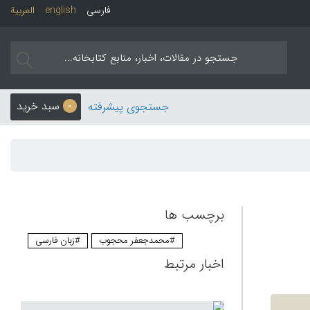
فارسی
english
العربیة
سبد خرید
جستجوی پیشرفته
0
برچسب ها
#محمدجعفر محجوب
#زبان فارسی
اخبار مرتبط