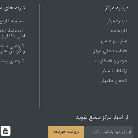
درباره مرکز
تارنماهای ما
درباره مرکز
مدرسه تاریخ
تاریخچه
فصلنامۀ تخ
ادبی قفقاز و
سازمان علمی
تارنمای دائم
فعالیت های مرکز
و گویش های 
جوایز و افتخارات
تارنماى پيش
ارتباط با مرکز
انجمن حامیان
از اخبار مرکز مطلع شوید
دریافت خبرنامه