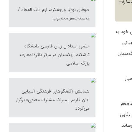
خه و قیمت ۲۲۰ هزار تومان در انتشارات
طوفان نوح، ورجمکرد، ارم ذات المعاد /
محمدجعفر محجوب
مقاله‌های خود به
یانی
حضور استادان زبان فارسی دانشگاه
ه‌مندان
تاشکند ازبکستان در مرکز دائرة‌المعارف
بزرگ اسلامی
یار
همایش «گفتگوهای فرهنگی آسیایی
زبان فارسی میراث مشترک معنوی» برگزار
دجعفر
می‌گردد
رثایی-
ساند.