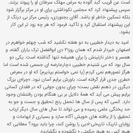
است عن قریب کبد آلوده به مرض مهلک سرطان او را پیوند بزنند.
سپس پیشنهاد کرد که مجلس نکوداشتی برای او در مرکز برگزار شود
بلکه تسکین خاطر او باشد. آقای بجنوردی، رئیس مرکز بی درنگ از
این پیشنهاد استقبال کرد و تآکید فرمود که هر چه زود تر این کار
بشود.
امید به دیدار خطیبی به دو هفته نکشید که شب چهلم خواهرم در
اصفهان خبردار شدم که همان روز۲۱ دی ابوالفضل ترک یاران گفته، و
همسر و دختر نازنینش را برای همیشه تنها گذاشته است. یکی دو
سال بود که می شنیدم خطیبی دچارعارضه ای جسمی شده است اما
هرگز تصورهم نمی کردم (یا نمی خواستم بپذیرم) که او در معرض
خطری جدی قرار گرفته است. باورش برایم آسان نبود. «چرا»ی بزرگ
دیگری در ذهنم نقش بست؛ چرای بدون جوابی که در فقدان کسانی
برایم پیش می آید که همۀ دلایل بر بی هنگام بودن رفتنشان وجود
دارد. کسی که پس از سال ها تحمل رنج تحقیق و جست و جو به
حد پختگی علمی رسیده و می تواند تا سال های سال دیگر ارباب
تحقیق را از یافته های خویش آگاه سازد و بسیاری از ابهامات و
زوایای تاریک تاریخی-ادبی را روشن کند، چرا باید برود؟ معمّایی که
هیچ کس به هیچ حکمتی « نگشوده و نگشاید».