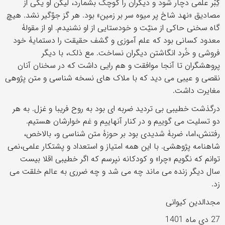
کِبْر علمی دچار شود و دیگران را کوچک بشمارد، لیکن او یکی از
مصادیق «نهد شاخ پر میوه سر بر زمین» بود. هر گز جوّگیر نشد. هیچ
گاه سخنی حاکی از منیّت و خودستایی از او نشنیدم. او از مقولۀ
معدود کسانی بود که علم آموزی و گشف حقیقت را دستمایۀ خود
فروشی و خُرد انگاشتن دیگران نساخت. مع ذلک، با دیگر
پروهشگران تا آنجا موافقت و هم رایی داشت که در سخنان آنان
نقصی و عیبی می دید که با ملاک های نسخه شناسی و متن پژوهی
مغایرت داشت.
درگذشت خطیبی بی تردید ضربه ای بود به روح فریبا و غزل. به هر
دو تسلیت می گوییم و در کنار آنهاییم و غم خوارشان هستیم.
رفتنش،اما، ضربۀ شدیدی بود بر حوزۀ متن شناسی و، بالاخص،
شاهنامه پژوهشی. با این همه امتیاز و استعداد و پشتکار علمی،نمی
توانم که نگویم «چرا» و کودکانه نپرسم که اگر خطیبی اقلا بیست
سال دیگر زنده می ماند چه می شد و چه ضرری به عالم خلقت می
زد.
مجدالدین کیوانی
27 دی ماه 1401