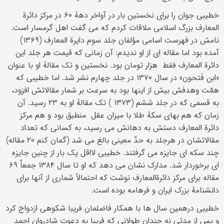
خطیبی جوان را برای نخستین بار در آواخر دهۀ ۶۰ در مرکز دائرة
المعارف بزرگ اسلامی ملاقات کردم که می گفت اهل گرمسار است.
نامش در فهرست اسامی مؤلفان جلد سوم دایرة المعارف (۱۳۶۹)
آمده بود اما مقاله ای از او ندیدم: آن زمانی که قیمت هر جلد این
دائرة المعارف فقط هزار تومان بود. نخستین و تک مقالۀ او با عنوان
«ابن فَتحون» در سال ۱۳۷۰ در جلد چهارم نشر شد. اما خطیبی که
همّت وهدفش بیش از اینها بود به سرعت بر شمار مقالاتش افزود،
به قسمی که در جلد ششم (۱۳۷۳ ) تک مقالۀ او به ۲۳ رسید. آن
زمان که هم بهای سکۀ طلا با میزان عقل منطبق بود و هم مرکز
دائرة المعارف دستش به دهانش می رسید، به کسانی که تعداد
مقالاتشان در هرجلد به حدّ معینی بالغ می شد (گمان کنم ۲۰ مقاله)
چند سکه ای جایزه می گرفتند. خطیبی لااقل یک بار از چنین جایزه
ای برخوردار شد. مدارک نشان می دهد که او تا سال ۱۳۸۴ جمعاْ ۶۹
مقاله برای مرکز دائرةالمعارف نوشت که احتمالاً شماری از آنها برای
دانشنامۀ بزرک ایران و فرهامه بوده است.
خطیبی درهمین سال ها با همکار فاضلمان فریبا شکوهی ازدواج کرد
و پس از مدتی نه چندان طولانی که فریبا به دعوت شادروان احمد