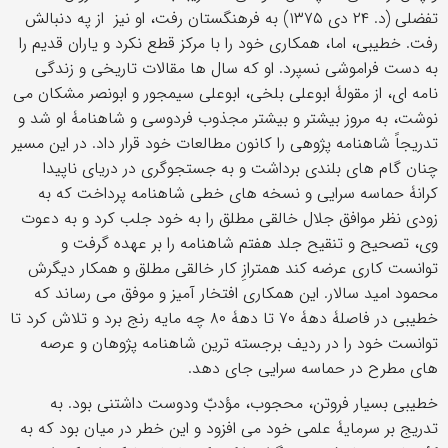
تفضلی (د. ۲۴ دی ۱۳۷۵) به فرهنگستان رفت، او نیز از په دنبالش
رفت. خطیبی، اما، همکاری خود را با مرکز قطع نکرد و یاران قدیم را
به دست فراموشی نسپرد. او که سال ها مقالات تاریخی و زندگی
نامه ای، از مقولۀ ابوعلی بلخی، ابوعلی سیمجور و ابونصر مشکان می
نوشت، به مروز بیشتر و بیشتر مجذوب فردوسی و شاهنامۀ او شد و
تدریجاً شاهنامه پژوهی را کانون مطالعات خود قرار داد. در این مسیر
چنان گام های بلندی برداشت و به جستجوگری در دریای ناپیدا
کرانۀ حماسه سرایی و نسخه های خطی شاهنامه پرداخت که به
زودی نظر موافق جلال خالقی مطلق را به خود جلب کرد و به دعوت
وی، تصحیح و تنقیح جلد هفتم شاهنامه را بر عهده گرفت و
توانست کاری عرضه کند همترازِ کار خالقی مطلق و همکار دیگرش
محمود امید سالار. این همکاری افتخار آمیز و موفق می رساند که
خطیبی در فاصلۀ دهۀ ۷۰ تا دهۀ ۸۰ چه مایه رنج برد و تلاش کرد تا
توانست خود را در ردیف برجسته ترین شاهنامه پژوهان و عرصه
های مطرح در حماسه سرایی جای دهد.
خطیبی بسیار فروتن، محجوب، مؤدبّ ودوست داشتنی بود. به
تدریج بر سرمایۀ علمی خود می افزود و این خطر در میان بود که به