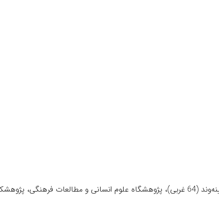
آدرس دبیرخانه همایش: تهران، بزرگراه کردستان، خیابان دکتر آیینه‌وند (64 غربی)، پژوهشگاه علوم انسانی و مطالعات فرهنگی