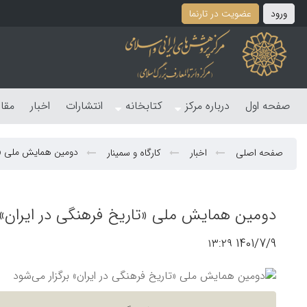
ورود
عضویت در تارنما
صفحه اول
درباره مرکز
کتابخانه
انتشارات
اخبار
مقا
دومین همایش ملی «تا
صفحه اصلی
اخبار
کارگاه و سمینار
دومین همایش ملی «تاریخ فرهنگی در ایران» ب
1401/7/9 ۱۳:۲۹