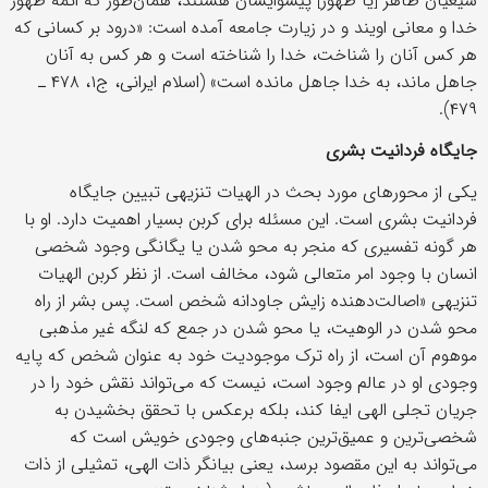
شیعیان ظاهر [یا ظهور] پیشوایشان هستند، همان‌طور که ائمه ظهور
خدا و معانی اویند و در زیارت جامعه آمده است: «درود بر کسانی که
هر کس آنان را شناخت، خدا را شناخته است و هر کس به آنان
جاهل ماند، به خدا جاهل مانده است» (اسلام ایرانی، ج۱، ۴۷۸ ـ
۴۷۹).
جایگاه فردانیت بشری
یکی از محورهای مورد بحث در الهیات تنزیهی تبیین جایگاه
فردانیت بشری است. این مسئله برای کربن بسیار اهمیت دارد. او با
هر گونه تفسیری که منجر به محو شدن یا یگانگی وجود شخصی
انسان با وجود امر متعالی شود، مخالف است. از نظر کربن الهیات
تنزیهی «اصالت‌دهنده زایش جاودانه شخص است. پس بشر از راه
محو شدن در الوهیت، یا محو شدن در جمع که لنگه غیر مذهبی
موهوم آن است، از راه ترک موجودیت خود به عنوان شخص که پایه
وجودی او در عالم وجود است، نیست که می‌تواند نقش خود را در
جریان تجلی الهی ایفا کند، بلکه برعکس با تحقق بخشیدن به
شخصی‌ترین و عمیق‌ترین جنبه‌های وجودی خویش است که
می‌تواند به این مقصود برسد، یعنی بیانگر ذات الهی، تمثیلی از ذات