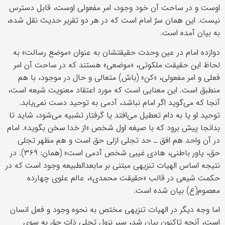
اوست و در ساحت آن خود وجود، امر مفعولی اوست، قابل دسترس
نیست. این همان سرّ امام است که در هر دو تقریر حدیث نقل شده،
به بیان آمده است.
دوازده امام در عین وحدت حقیقتشان به عنوان «موضع رسالت» به
لحاظ این حقیقت ملکوتی، «موضعی» هستند که در ساحت آن امر
فعلی و امر مفعولی، «کن» (باش) متعالی و حال در موجود، با هم
منطبق است. این معنایی است که مورد اعتقاد معنویت شیعه است،
آنجا که می‌گوید اگر امام نباشد، آدمی به توحید دست نمی‌یابد.
توحید او یا به دام تعطیل می‌افتد یا گرفتار تشبیه می‌شود، شاید تا
بدانجا پیش برود که با صیغه اول شخص «از خدا سخن بگوید». امام
در آن واحد هم افق ـ حد تجلی ازلی حق است و هم مظهر تجلی
حق، یاور باطنی، هادی غیبی شخص آدمی است» (همان: ۳۶۹). در
نتیجه اساس الهیات تنزیهی مبتنی بر مابعد‌الطبیعه وجود است که در
حکمت شیعی در قالب «حقیقت محمدی»، عالم علوی چهارده
معصوم(ع) بیان شده است.
اما وجه دیگر در الهیات تنزیهی مختص به نحوه وجود و فعل انسان
است، آنچه تاکنون بیان شد، سیر نزول تجلی ذات حق به سوی