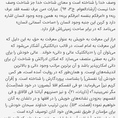
وصف خدا را شناخته است و معنای شناخت خدا جز شناخت وصف
خدا نیست (ارشادالعوام. ج۳، ۹۴). عبارات «من عرف نفسه فقد عرف
ربه» و «اعرفکم بنفسه اعرفکم بربه» به همین وجه وجود انسان اشاره
دارد و کربن این جنبه وجود انسان را «ساحت آسمانی انسان»
می‌نامد که در برابر ساحت زمینی‌اش قرار دارد.
«راز این معرفت به خویش به عنوان معرفت به حق، به این دلیل که
این معرفت به امام است، در قالب دیالکتیکی آشکار می‌شود که
می‌توان آن را «دیالکتیک عالی و دانی» خواند… عالی خودش را برای
دانی به صفتی متصف می‌سازد که امکان ادراکش و شناخت آن برای
دانی امکان‌پذیر باشد و آن برترین مراتب وجود دانی و بالاترین
اندیشه‌های اوست. و همان‌طور که در روایت آمده است، هر کس
خودش [یا نفسش] را بشناسد، پروردگارش را شناخته است. و [قرآن
کریم نیز] می‌فرماید: «و فی انفسکم افلا تُبصرون: در خود شما[ست]،
مگر نمی‌بینید؟» (ذاریات، ۲۱)، و نیز «سنریهم آیاتنا فی الآفاق و فی
انفسهم: به‌زودی نشانه‌های خویش را در افقها و در دلشان به آنان
خواهیم نمود» (فصلت، ۵۳). بدین ترتیب خداوند سبحان خودش را
برای مؤمنان از طریق نفس‌های خود آنان توصیف کرده است …