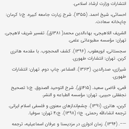
انتشارات وزارت ارشاد اسلامی.
احسائی، شیخ احمد. (۱۳۵۵). شرح زیارت جامعه کبیره. ج۱٫ کرمان:
چاپخانه سعادت.
الشریف اللاهیجی، بهاء‌الدین محمد( ۱۳۸۱ق). تفسیر شریف لاهیجی.
تهران: مؤسسه مطبوعاتی علمی.
سجستانی، ابویعقوب. (۱۳۹۶). کشف المحجوب. با مقدمه هانری
کربن. تهران: انتشارات طهوری.
شیرازی، صدرالدین. (۱۳۶۳). المشاعر. چاپ دوم. تهران: انتشارات
طهوری.
قمی، قاضی سعید. (۱۴۱۵ق). شرح التوحید الصدوق. ج۱٫ تصحیح
نجفقلی حبیبی. تهران: مؤسسه الطباعه و النشر.
کربن، هانری. (۱۳۹۱). چشم‌اندازهای معنوی و فلسفی اسلام ایرانی.
ترجمه انشاء‌الله رحمتی. ج۱؛ (۱۳۹۸). ج۴٫ تهران: سوفیا.
—–. (۱۳۹۴). زمان ادواری در مزدیسنا و عرفان اسماعیلیه، ترجمه