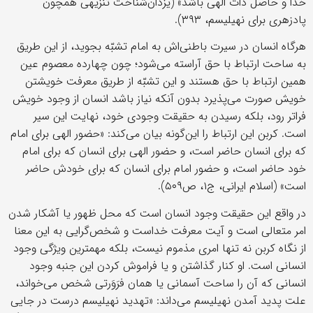
خدا و حاصل ذات الهی باشد» (یزدان‌شناخت تنزیهی همچون
پادزهری برای نهیلیسم، ۳۹۳).
هرگاه انسان در سیرت باطنی‌اش به امام تشبّه بجوید، از این طریق
به ساحت ارتباط با حق آراسته می‌شود؛ چون چهارده معصوم عین
همین ارتباط با حق هستند و این تشبّه از طریق معرفت خویشتن
خویش صورت می‌پذیرد بدون آنکه نیاز باشد انسان از وجود خویش
فراتر رود، بلکه رسیدن به حقیقت وجودی خود، نهایت این سیر
است. کربن این ارتباط را این‌گونه بیان می‌کند: «حضور الهی برای امام
که برای انسان حاضر است، و حضور الهی برای انسان که برای امام
خود حاضر است، و حضور امام برای انسان که برای خودش حاضر
است» (اسلام ایرانی، ج۱، ص۵۰۹).
در واقع این حقیقت وجود انسان است که محل ظهور یا آشکار شدن
امر متعالی است و آیت معرفت خداست و شخص‌گرایی به این معنا
از نگاه کربن نه تنها امری مذموم نیست، بلکه مهمترین ویژگی وجود
انسانی است. او کنار گذاشتن و یا فراموش کردن این جنبه وجود
انسانی که آن را ساحت آسمانی یا همان فرَوَرتی شخص می‌خواند،
علت پدید آمدن نهیلیسم می‌داند: «تهدید نهیلیسم درست در جایی