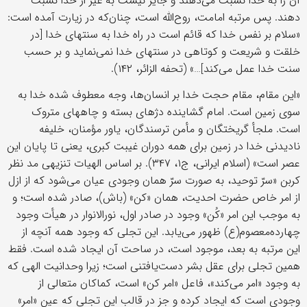
آن را به خدا نسبت می‌دهند و جایز نیست به غیر از خدا نسبت
دهند. پس مرتبه امامت، روح‌‌الله است، چنان‌که در زیارت آمده است:
«سلام بر نفس خدا که قائم است در راه خدا به سنتهای خدا [در
خلقت و شریعت و کوتاهی در سنتهای خدا نمی‌نماید و بر حسب
سنت خدا عمل می‌کند]…» (تحفه الزائر، ۱۴۲).
«این مقام، مقام حجت خدا بر انسان‌ها، وجه معطوف شده خدا به
سوی زمین است. امام گشاینده دژهای بسته و چاههای متروک
است. ملجأ گریختگان و مأمن ترسندگان، یاور مؤمنان، خلیفه
نادیدنی خدا در زمین برای همه دوران غیبت کبری، یعنی تا پایان این
عصر است» (اسلام ایرانی، ج۱، ۳۴۷). بر اساس الهیات تنزیهی مد نظر
کربن «سرّ توحید، به صورت سرّ همان وجودی عیان می‌شود که از ازل
از امر خاص حضرت احدیت، همان «کن» (باش)، صادر شده است؛ و
به موجب این امر «کُن» وجود در صادر اول، نورالانوار در هیأت وجود
چهارده‌معصوم(ع) ظهور می‌یابد. این تجلی که وجود همه آنچه از
این مرتبه به بعد، موجود است، در ساحت آن ایجاد شده است. فقط
همین تجلی برای عقل بشر دست‌یافتنی است؛ زیرا وحدانیت الهی که
به وجود «امر می‌کند»، فاعل «امر کن» است، کماکان متعالی از
وجودی است که ایجاد کرده و جز در قالب این تجلی که عین «امر»