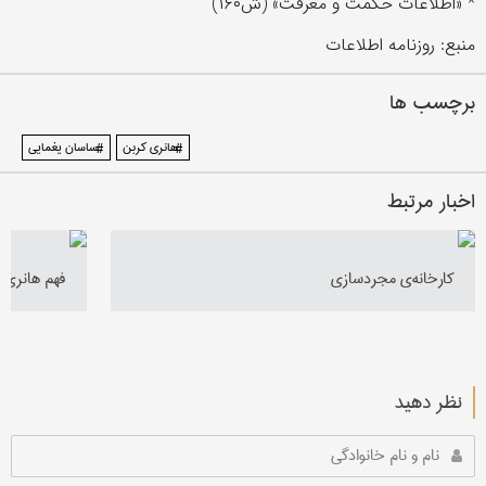
* «اطلاعات حکمت و معرفت» (ش۱۶۰)
منبع: روزنامه اطلاعات
برچسب ها
#هانری کربن
#ساسان یغمایی
اخبار مرتبط
کارخانه‌ی مجردسازی
فهم هانری ک
نظر دهید