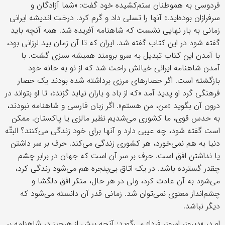
فردوسی به هموطنان ستم‌کشیده خود گفت: «شما آزادگان و
سرفرازان بوده‌اید.» آنها را تسلی داد و گرم کرد. درخت اندیشه ایرانی
زمانی به بار نهایی نشست که شاهنامه آفریده شد. همه آنچه باید
گفته شود در این کتاب گفته شد. ایران که تا آن زمان بید لرزانی بود،
با آمدن این کتاب تبدیل به سرو برومند همیشه سبزی گشت. با
آمدن شاهنامه ایرانی خیالش راحت شد که از نو به خانه خود
بازگشته است. اگر حصارهای مرزی برداشته شده بودند یک حصار
فرهنگی گرد او پدید آمد «که از باد و باران نیابد گزند»، تا او بتواند در
درون آن بگوید «من، من هستم». اگر زبان فارسی و شاهنامه نبودند،
به حدس قوی، ما کشوری می‌شدیم نظیر مالزی یا پاکستان. ممکن
است گفته شود، چه عیبی دارد و آنها برای خود زندگی می‌کنند؟ البتّه
دنیا به هم نمی‌خورد، هر کشوری زندگی می‌کند. حرف بر سر داشتن
یا نداشتن افق است. حرف بر سر آن است که جهان در برابر چشم
چقدر گسترده باشد. در یک اتاق بی‌پنجره هم می‌شود زندگی کرد،
می‌شود به آن عادت کرد، ولی در هر حال، منکر افق دلگشا و
چشم‌انداز معنوی نمی‌توان شد. زمانی قدر آن دانسته می‌شود که
دیگر نباشد.
او در «دیروز، امروز، فردا» می‌گوید: آنچه بیش از هرچیز در شاهنامه بر