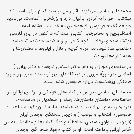
محمدعلی اسلامی می‌گوید: اگر از من بپرسند کدام ایرانی است که
بیشترین حق را به گردن ایرانیان دارد و بزرگ‌ترین آنهاست، بی‌تردید
خواهم گفت: فردوسی. او همچنین معتقد است «شاهنامه»
اخلاقی‌ترین و انسانی‌ترین کتابی است که تا کنون در زبان فارسی
نوشته شده و برخلاف آنچه گاهی زمزمه شده، خواننده شاهنامه
«طاغوتی‌ها» نبوده‌اند، مردم کوچه و بازار و ایلی‌ها و دهقان‌ها و
همه ناآرام‌ها بوده‌اند.
در صفحه‌ای مجازی به نام «دکتر اسلامی ندوشن و دکتر بیانی (
اسلامی ندوشن)» مروری بر دیدگاه‌های این نویسنده، مترجم و چهره‌
فرهنگی پیشکسوت درباره فردوسی شده است.
محمدعلی اسلامی ندوشن در کتاب‌های «زندگی و مرگ پهلوانان در
شاهنامه»، «داستان داستان‌ها: رستم و اسفندیار در ش‍اه‍ن‍ام‍ه»،
«درباره رستم و سهراب بنیاد شاهنامه»، «ن‍امه ن‍ام‍ور: گ‍زی‍ده ش‍اه‍ن‍ام‍ه
ف‍ردوس‍ی» (ان‍ت‍خ‍اب و ت‍وض‍ی‍ح) و «چ‍ه‍ار س‍خ‍ن‍گ‍وی وج‍دان ای‍ران
(ف‍ردوس‍ی، م‍ول‍وی، س‍ع‍دی، ح‍اف‍ظ)» و دیگر کتاب‌ها و مقالاتش به این
شاعر ایرانی پرداخته است. او در کتاب «چهار سخن‌گوی وجدان