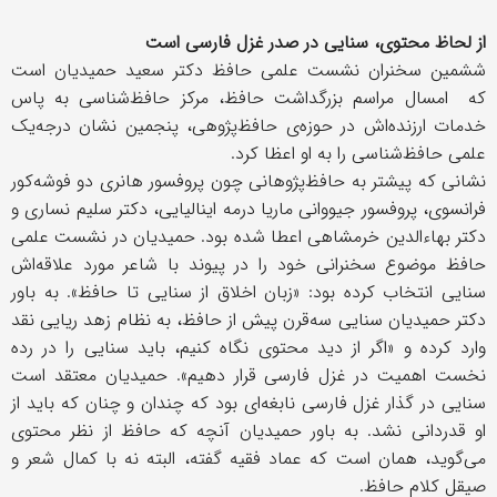
از لحاظ محتوی، سنایی در صدر غزل فارسی است
ششمین سخنران نشست علمی حافظ دکتر سعید حمیدیان است
که امسال مراسم بزرگداشت حافظ، مرکز حافظ‌شناسی به پاس
خدمات ارزنده‌اش در حوزه‌ی حافظ‌پژوهی، پنجمین نشان درجه‌یک
علمی حافظ‌شناسی را به او اعظا کرد.
نشانی که پیشتر به حافظ‌پژوهانی چون پروفسور هانری دو فوشه‌کور
فرانسوی، پروفسور جیووانی ماریا درمه اینالیایی، دکتر سلیم نساری و
دکتر بهاءالدین خرمشاهی اعطا شده بود. حمیدیان در نشست علمی
حافظ موضوع سخنرانی خود را در پیوند با شاعر مورد علاقه‌اش
سنایی انتخاب کرده بود: «زبان اخلاق از سنایی تا حافظ». به باور
دکتر حمیدیان سنایی سه‌قرن پیش از حافظ، به نظام زهد ریایی نقد
وارد کرده و «اگر از دید محتوی نگاه کنیم، باید سنایی را در رده
نخست اهمیت در غزل فارسی قرار دهیم». حمیدیان معتقد است
سنایی در گذار غزل فارسی نابغه‌ای بود که چندان و چنان که باید از
او قدردانی نشد. به باور حمیدیان آنچه که حافظ از نظر محتوی
می‌گوید، همان است که عماد فقیه گفته، البته نه با کمال شعر و
صیقل کلام حافظ.