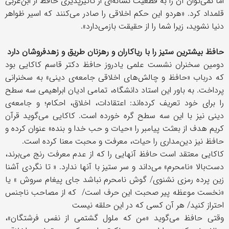
اما نمی‌توان آن را به قطعیت نشانه‌ای از تأثیرپذیری حافظ از ابن‌عربی
قلمداد کرد. «هردو این حکم اخلاقی را صادر می‌کنند که اسیر ظواهر
دنیا نشوید، زیرا شما را از حقیقت بازمی‌دارد».
حافظ بیشترین ستیز را با ریاکاران و رهزنان طریق و زهدفروشان دارد
دومین سخنران نشست علمی یادروز حافظ دکتر قاسم کاکایی بود
که درباب «حافظ و چالش‌های اخلاقی جامعه‌ی دینی» به سخنرانی
پرداخت. به باور این استاد دانشگاه، تمامی ادیان ابراهیمی سه سطح
را برای خود تعریف کرده‌اند: اعتقادات، اخلاق، احکام؛ و جامعه‌ی
دینی نیز با این سه سطح گره خورده است. کاکایی می‌گوید قرآن
کریم هدف از بعثت پیامبر را «حیات و حب خدا و بنده» عنوان کرده و
حافظ نیز دین‌مداری را حیات، معرفت و محبت معنا کرده است.
کاکایی معتقد است حافظ آنهایی را که از عدم معرفت رنج می‌برند،
دست‌بالا «نامحرم» می‌داند و سر ستیز با آنها ندارد. « تا نگردی آشنا
زین پرده رمزی نشنوی/ گوش نامحرم نباشد جای پیغام سروش » یا
«نخست موعظه پیر صحبت این حرف است/ که از مصاحب ناجنس
احتراز کنید/ هر آن کسی که در این حلقه نیست
وقتی حافظ می‌گوید «من که ملول گشتمی از نفس فرشتگان»،