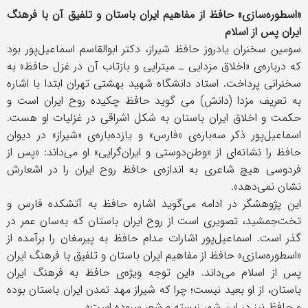
«اسطوره‌سازی» حافظ از مفاهیم ایران باستان و تلفیق آن با فرهنگ
ایران پس از اسلام
سومین سخنران یادروز حافظ شیراز، دکتر ابوالقاسم اسماعیل‌پور بود
که درباره‌ی «اخلاق مزدایی ـ میترایی و بازتاب آن در غزل حافظ» به
سخنرانی پرداخت. استاد دانشگاه شهید بهشتی تهران ابتدا با اشاره
به تعریف مزدا (دانش) می گوید حافظ چکیده روح ایران است و
حکمت و اخلاق ایران باستان به شکل اشراقی در غزلیات او هست.
اسماعیل‌پور ذکر سه‌باره‌ی «فارس» و یازده‌باره‌ی «شیراز» در دیوان
حافظ را نشانه‌ای از «وطن‌دوستی و ایران‌گرایی» او می‌داند: «پس از
فردوسی هیچ شاعری به اندازه‌ی حافظ روح ایران را در اشعارش
نشان نمی‌دهد».
این پژوهشگر در ادامه می‌گوید اشاره حافظ به آتشکده فارس و
تخت‌جمشید، تصویری است از روح ایران باستان که به‌سان عمر در
گذر است. اسماعیل‌پور اشارات مدام حافظ به پیرمغان را برآمده از
«اسطوره‌سازی» حافظ از مفاهیم ایران باستان و تلفیق با فرهنگ ایران
پس از اسلام می‌داند. «این توجه ویژه‌ی حافظ به فرهنگ ایران
باستان، از او بعید نیست؛ چرا که شیراز مهد تمدن ایران باستان بوده
و حافظ نیز در این شهر زیسته و شعر سروده است».