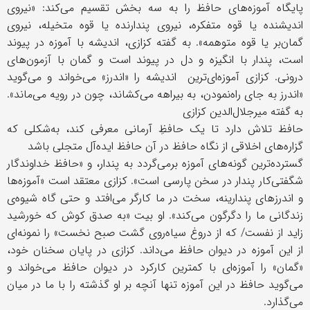
پایگاه آموزه‌های حافظ را به سه بخش تقسیم می‌کند: «نیروی
اندیشنده یا قوه متفکره، نیروی پندارنده یا قوه متخیله، نیروی
گمان‌بر یا قوه متوهمه». به گفته کزازی، اندیشه با آموزه در پیوند
است، پندار با انگیزه و دل در پیوند است و گمان با آزمون‌های
درونی. کزازی آموزه‌ای‌ترین اندیشه را «اندرز» می‌خواند و می‌گوید
«اندرز به جای راه‌نمودن، به بیراهه می‌کشاند، چون در رویه می‌ماند».
به گفته میرجلال‌الدین کزازی
حافظ تلاش دارد تا یک حافظِ آرمانی معرفی کند، به‌شکلی که
گزاره‌های اخلاقی از نگاه حافظ در آن حافظ ایده‌آل متجلی باشد
گسترده‌ترین گونه‌های آموزه برمی‌گردد به پندار، و «حافظ خداوندگار
شگفتی‌کار پندار در سخن پارسی است». کزازی معتقد است «آموزه‌ها
و اندرزهای پندارینه، سخت در ما کارگر می‌افتد و حتی گاه شیوه‌ی
زندگانی ما را دگرگون می‌کند». او بیت «به صدق کوش که خورشید
زاید از نفست/ که از دروغ سیاه‌روی گشت صبح نخست» را نمونه‌ای
از این آموزه در دیوان حافظ می‌داند. کزازی در پایان سخنان خود،
«گمان» را آموزه‌ای با کمترین کارکرد در دیوان حافظ می‌خواند و
می‌گوید حافظ در این آموزه تنها آنچه بر او گذشته را با ما در میان
می‌گذارد.