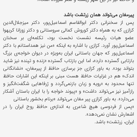
پیرمغان می‌تواند همان زرتشت باشد
پس از سخنرانی دکتر ابوالقاسم اسماعیل‌پور، دکتر میزجلال‌الدین
کزازی که به همراه دکتر کوروش کمالی سروستانی و دکتر زوزانا کریهوا
عضو هیات رئیسه نشست نخست بود، تکلمه‌ای بر سخنان
اسماعیل‌پور آورد. کزازی با اشاره به اینکه «من نیز همداستانم با دکتر
اسماعیل‌پور که جهان باستانی ایران به‌ویژه در دیوان خواجه‌ی بزرگ
بازتابی گسترده دارد»، اما این بازتاب گسترده «زنده و تپنده نیز شاید
بتواند بود». به باور کزازی جز برسازی حافظ از پیرمغان، «نشانگانی
اندک» هم در غزلیات حافظ هست مبنی بر اینکه این اشارات حافظ
تنها محدود به «رویه و زبان بازنمی‌گردد و ژرفاهایی شگفت‌انگیز و
رازآمیز نیز می‌تواند داشت» و «پیوند خواجه را با ایران باستان آشکار
می‌دارد». به باور کزازی پیر مغان می‌تواند «برنام بخشور باستانی
«پس از فردوسی هیچ شاعری به اندازه‌ی حافظ روح ایران را در
اشعارش نشان نمی‌دهد».
ایران، زرتشت» باشد.