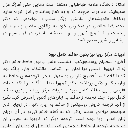
استاد دانشگاه علامه طباطبایی معتقد است سنایی حتی آغازگر غزل
سمبولیک هم بود، هرچند که او به کمال‌رساننده‌ی غزل نبود؛ شاید
به‌خاطر «اندیشه‌های ملامتی روزگار سنایی». موضوعی که دکتر
محمدرضا خالصی در سخنرانی خود به واکاوی مفصل پیشینه آن
پرداخت و از تاریخ ظهور و بروز اندیشه ملامتی در قرن سوم در
نیشابور و شیراز سخن گفت.
ادبیات مرکز اروپا نیز بدون حافظ کامل نبود
آخرین سخنران بیست‌ویکمین نشست علمی یادروز حافظ خانم دکتر
زوزانا کریهوا رئییس دپارتمان ایران‌شناسی دانشگاه چارلز پراگ بود
که با کلام نسبتاً فصیح فارسی به معرفی برخی ترجمه‌های حافظ به
زبان چک و لاتین پرداخت. دکتر کریهوا ابتدا با تأکید بر اینکه ادبیات
فارسی بدون حافظ کامل نبود و ادبیات مرکز اروپا نیز بدون حافظ
کامل نبود، چند ترجمه از حافظ به زبان‌های لاتین را معرفی کرد. یکی
از آنها ترجمه کارولی روسینکی از حافظ به زبان لاتین در اروپای قرن
هجدهم میلادی است، زبانی که به گفته خانم کریهوا در آن دوران
زبان ادبی اروپا بوده است. ترجمه دیگر که کریهوا به معرفی آن
پرداخت، ترجمه از حافظ ترجمه‌ای است از16غزل او به زبان آلمانی