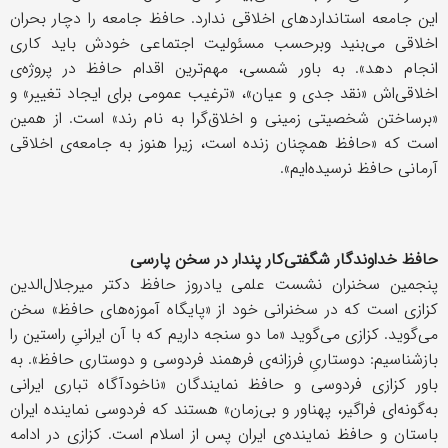
این جامعه استانداردهای اخلاقی ندارد. حافظ جامعه را دچار بحران
اخلاقی می‌بنید وبرحسب مسئولیت اجتماعی خودش باید کاری
انجام دهد». به باور شمسی، مهم‌ترین اقدام حافظ در پروژه‌ی
اخلاقی‌اش «نقد جدی و عیان»، «ترغیب عمومی برای ایجاد تغییر» و
«برساختن شخصیتی زمینی و اخلاق‌گرا به نام رند» است. از همین
است که «حافظ همچنان زنده است، زیرا هنوز به جامعه‌ی اخلاقی
آرمانی حافظ نرسیده‌ایم».
حافظ خداوندگار شگفتی‌کار پندار در سخن پارسی
پنجمین سخنران نشست علمی یادروز حافظ دکتر میرجلال‌الدین
کزازی است که در سخنرانی خود از «پایگاه آموزه‌های حافظ» سخن
می‌گوید. کزازی می‌گوید «ما دو سنجه داریم که با آن ایرانیِ راستین را
بازشناسیم: دوستاریِ فرزانه‌ی فرهمند فردوسی و دوستاری حافظ». به
باور کزازی فردوسی و حافظ نمایندگان «ناخودآگاه تباری ایرانی
به‌گونه‌ای فراگیر، پهناور و بی‌زمان» هستند که فردوسی نماینده ایران
باستان و حافظ نماینده‌ی ایران پس از اسلام است. کزازی در ادامه