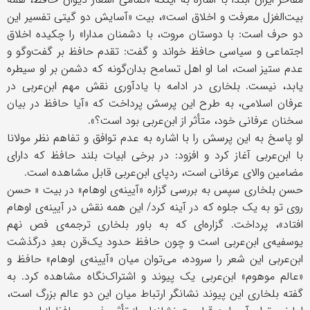
بیت‌الغزل معرفت و اخلاق است»، بیت «آسایش دو گیتی تفسیر این
دو حرف است: با دوستان مروت، با دشمنان مدارا» را چکیده اخلاق
اجتماعی و سیاسی حافظ خواند و گفت: تقدم حافظ بر گفت‌وگو و
عدم ستیز است، اما او اهل تسامح بدان‌گونه که دشمن بر او سیطره
یابد، نیست. بلخاری در ادامه با یادآوری نقش مهم ابن‌عربی در
عرفان اسلامی، به طرح این پرسش پرداخت که «آیا حافظ در بیان
سخنان عرفانی خود، متأثر از ابن‌عربی بود است؟».
او پاسخ به این پرسش را با اشاره به عدم توافق و تفاهم نظر مولانا
با ابن‌عربی آغاز کرد و افزود: در برخی ابیات بلند حافظ که دارای
مضامین والای عرفانی است، ردپای ابن‌عربی قابل مشاهده است.
حسن بلخاری سپس به بررسی گزاره‌ «آیینه‌ی اوهام» در بیت « حسن
روی تو به یک جلوه که در آینه کرد/ این همه نقش در آیینه‌ی اوهام
افتاد»، پرداخت. گزاره‌ای که به باور بلخاری ترجمه‌ی فص نهم
یوسفیه‌ی ابن‌عربی است و چون حافظ حدود یک‌قرن بعدِ درگذشت
ابن‌عربی این شعر را سروده، می‌توان میان «آیینه‌ی اوهام» حافظ و
«عالم موهوم» ابن‌عربی یک پیوند و اشتراک‌نگاه مشاهده کرد. به
گفته بلخاری این پیوند نشانگر ارتباط میان این دو عالم بزرگ است،