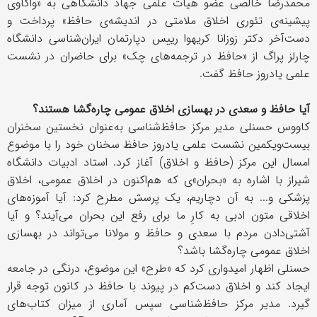
محمدرضا خالصی عضو هیات علمی جهاد دانشگاهی به «واکاوی
پیشینه‌ی تئوری اخلاق ملامتی در اندیشه‌ی حافظ» پرداخت و
دست‌آخر دکتر زوزانا کریهوا رییس دپارتمان ایران‌شناسی دانشگاه
چارلز پراگ از «حافظ در ترجمه‌های چک» برای حاضران در نشست
علمی یادروز حافظ گفت.
آیا حافظ و سعدی در بهسازی اخلاق عمومی چاره‌گشا هستند؟
کاووس حسنلی مدیر مرکز حافظ‌شناسی به‌عنوان نخستین سخنران
بیست‌ویکمین نشست علمی یادروز حافظ سخنان خود را با موضوع
امسال این مرکز (حافظ و اخلاق) آغاز کرد. استاد ادبیات دانشگاه
شیراز با اشاره به «بحران»ی که هم‌اکنون در اخلاق عمومی، اخلاق
پزشکی و... به آن دچاریم، یک پرسش مطرح کرد: آیا آموزه‌های
اخلاقی متون ادبی به کارِ ما برای رفع این بحران می‌آیند؟ و آیا
آشتی‌دادن مردم با سعدی و حافظ و مولانا می‌تواند در بهسازی
اخلاق عمومی چاره‌گشا باشد؟
حسنلی اظهار امیدواری کرد که «طرح» این موضوع، درنگی در جامعه
ایجاد کند و اخلاق دست‌کم در پیوند با حافظ در کانون توجه قرار
گیرد. مدیر مرکز حافظ‌شناسی سپس آماری از میزان کتاب‌های