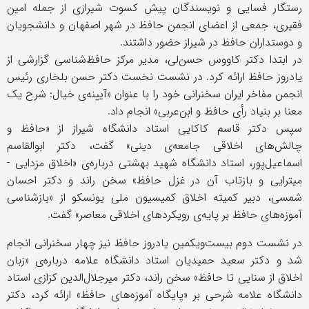
رستگار فسایی و نویسندگان پیش کسوت شیرازی از جمله امین
فقیری، جمعی از اعضای انجمن حافظ در شهر اصفهان و دانشجویان
و دوستداران حافظ در شیراز حضور داشتند.
در ابتدا دکتر کاووس حسن‌لی، مدیر مرکز حافظ‌شناسی گزارشی از
یادروز حافظ ارائه کرد. در نشست نخست دکتر حسن بلخاری رئیس
انجمن مفاخر ایران سخنرانی خود را با عنوان «آیینه‌ی خیال: شرح یک
معنا بر بنیاد رأی حافظ و ابن‌عربی» انجام داد.
سپس دکتر قاسم کاکایی استاد دانشگاه شیراز از «حافظ و
چالش‌های اخلاقی جامعه‌ی دینی» گفت، دکتر ابوالقاسم
اسماعیل‌پور، استاد دانشگاه شهید بهشتی درباره‌ی «اخلاق مزدایی -
میترایی و بازتاب آن در غزل حافظ» سخن راند و دکتر احسان
شمسی، دبیر کمیته اخلاق کمیسیون ملی یونسکو از «بازشناسی
آموزه‌های حافظ بر پایه‌ی رویکردهای اخلاقی معاصر» گفت.
در نشست دوم بیست‌ویکمین یادروز حافظ نیز چهار سخنرانی انجام
شد و دکتر سعید حمیدیان استاد دانشگاه علامه درباره‌ی «زبان
اخلاق از سنایی تا حافظ» سخن راند، دکتر میرجلال‌الدین کزازی استاد
دانشگاه علامه شرحی بر «پایگاه آموزه‌های حافظ» ارائه کرد، دکتر