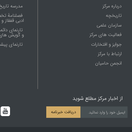
درباره مرکز
مدرسه تاریخ
تاریخچه
فصلنامۀ تخ
ادبی قفقاز و
سازمان علمی
تارنمای دائم
فعالیت های مرکز
و گویش های 
جوایز و افتخارات
تارنماى پيش
ارتباط با مرکز
انجمن حامیان
از اخبار مرکز مطلع شوید
دریافت خبرنامه