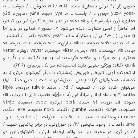
جنوبی (از -y* ایرانی باستان)، مانند -yuš-/ yušâ «جوش ـ / جوشید ـ »،
-yuz-/ yoss «جوی ـ / جُست ـ »، iyye «جو»، yâne «هاون»، yâd
«جاری» (زنِ برادرشوهر) و yâ «جا»؛ در yuz «جوز» (گردو) نیز این تناظر،
اما ظاهراً از اصلی متفاوت، دیده می‌شود. ۷. حضور v شمالی در برابر b/
g جنوبی (از -w* ایرانی باستان)، مانند yver-/ yvašt- «گذر ـ / گذشت ـ
»، vâ «باد»، veče «بچه»، vârun «باران»، varf «برف»، vere «بره»، vir
«یاد»، vis «بیست»، vas «بس»، vištar «بیشتر»، veytar «بهتر»، vattar
«بدتر»، valg «برگ» و vešše «گرسنه»؛ اما gorg «گرگ»، gol «گُل» و
gunâ «گناه» ویژگی جنوبی دارند (
تحقیقات
؛ نیز نک‍ : برجیان، ۶۱-۶۴).
از تحولات آوایی تاریخی خورزوقی (مشترک با دیگر گویشهای مرکزی)، به
تضعیف همخوانهای گرفته (یعنی تبدیل‌شدن به غلت یا حتى حذف آنها)
می‌توان اشاره کرد: ۱. تضعیف / d/ ، مانند ru[w]e «روده»، ki[y]e
«خانه» (*kadag> ایرانی میانۀ غربی)، ɢi[y]am «قدم»، bi[y]âr «بیدار»، dü
«دود»، zü «زود»، sâ «صد»، berâ «برادر»، esbe «سفید»، sânǰe
«سنجد»، kunǰe «کنجد»، gumbe «گنبد»، noxo «نخود»، leke «لگد»،
ruxune «رودخانه»، di- «دید ـ »، -šo «شد ـ » (رفت ـ )، -bo «بود ـ » و -
ume «آمد ـ ». وجود سایشی /h/ در خورزوقی، در برابر چاکنایی خفیف /
ʔ/ در گزی، در محیط بین دو واکه، ازجمله بارزترین تفاوتهای این دو