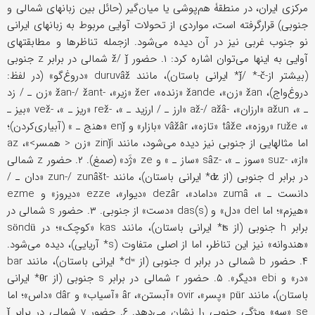
مرکزی ایران، در منطقۀ هم‌پوشی یا میان‌گیر (حائل بین زبانهای شمالی و
جنوبی) قرارگرفته است، مواردی از تحولات آوایی مربوط به زبانهای ایرانی
نو جنوب غربی نیز در آن دیده می‌شود. ازجمله تناظرها و مطابقتهای
آوایی به اینها می‌توان اشاره کرد: ۱. حضور ž/ ǰ شمالی در برابر z جنوبی
(بیشتر از-ǰ/ *-č* ایرانی باستان)، مانند duruvâž «دروغ‌گو» (در لفظ:
دروغ‌واج)، žan «زن»، žande «زنده»، žer «زیر»، -žan-/ žant «زن ـ / زد
ـ »، ažun «ارزان»، -až-/ ažâ «ارز ـ / ارزید ـ »، -rež «ریز ـ »، -vež «بیز ـ
»، ruže «روزه»، tâže «تازه»، vâžâr «بازار» و enǰ «هنج ـ » (آبیاری‌کردن)؛
اما مثالهایی از جنوبی نیز دیده می‌شود، مانند zinǰi «زن < همسر>»، az
«از»، -suz «سوز ـ »، -sâz «ساز ـ » و ze «ژَد» (صمغ). ۲. حضور z شمالی
در برابر d جنوبی (از ʣ* ایرانی باستان)، مانند -zun-/ zunâšt «دان ـ /
دانست ـ »، zumâ «داماد»، dezâr «دیوار»، ezze «دیروز» و ezme
«هیزم»؛ اما del «دل» و das(s) «دست» از جنوبی. ۳. حضور s شمالی در
برابر h جنوبی (از ʦ* ایرانی باستان)، مانند kas «کوچک»؛ در söndü
«هندوانه» نیز این تناظر، اما از اصلی متفاوت (s* آریایی)، دیده می‌شود.
۴. حضور b شمالی در برابر d جنوبی (از dʷ* ایرانی باستان)، مانند bar
«در» و ebi «دیگر». ۵. حضور r شمالی در برابر s جنوبی (از θr* ایرانی
باستان)، مانند pür «پسر»، ovir «آبستن»، âr «آسیاب» و dâr «داس»؛ اما
se «سه» ویژگی جنوبی را نشان می‌دهد. ۶. حضور y شمالی در برابر ǰ