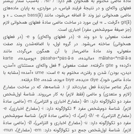
مادۀ ماضی مختوم به همخوان هم دارد: / -št/ . به‌سبب شمار بیشتر
فعلهای واکه‌ای و در نتیجۀ فرایند قیاس، در مواردی، به پایان ماده‌های
ماضی همخوانی نیز وند -â اضافه می‌شود، مانند bass(â) «بست ـ » و
git(â) «گرفت ـ »؛ این مورد در ساخت ماضی سادۀ فعلهای همخوانی لازم
(جز صیغۀ سوم‌شخص مفرد) اجباری است.
صفت مفعولی با دو وند a- (در فعلهای واکه‌ای) و e- (در فعلهای
همخوانی) ساخته می‌شود. در گروه اول، با اضافه‌شدن وند صفت
مفعولی، وند مادۀ ماضی‌ساز با آن همگون می‌گردد، مانند
mâlaha<*mâl-â-a «مالیده»، püsaha<*püs-â-a «پوسیده»، karte
«کرده» و gite «گرفته». صفت مفعولی ۴ فعل واکه‌ای مستثنای «آمدن،
دیدن، بودن/ شدن و رفتن»، مختوم به e است: ume «آمده» (مشابه با
مادۀ ماضی خود)، diye «دیده»، biye «بوده، شده»، šte «رفته».
دیگر عناصر سازندۀ فعل عبارت‌اند از: ۱. شناسه‌ها، که در ساخت مضارع
(لازم و متعدی) و ماضی (فقط لازم) به کار می‌روند. شناسۀ اول‌شخص
مفرد دو تکواژگونه دارد: ân- (مضارع اخباری و التزامی)، m- (ماضی سادۀ
لازم). شناسۀ دوم‌شخص مفرد ۴ تکواژگونه دارد: i- (مضارع اخباری)، e-
(مضارع التزامی)، Ø/ -e- (امر)، d- (ماضی سادۀ لازم). شناسۀ سوم‌شخص
مفرد دو تکواژگونه دارد: u- (مضارع اخباری و التزامی)، Ø- (ماضی سادۀ
لازم). شناسۀ اول‌شخص جمع دو تکواژگونه دارد: em- (مضارع)، mun-