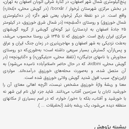
پنج‌کیلومتری شمال شهر اصفهان، در کنارۀ شرقی اتوبان اصفهان به تهران،
در بخش مرکزی شهرستان بُرخوار / borxâr/ (در گویش محلی، «بُلخار»)
واقع است. در دو نقطۀ دیگر بُرخوار، یعنی شهر «گَز» (در ده‌کیلومتری
شمال خورزوق) و روستای «کُمشِچه» (در شمال شرق خورزوق، در کیلومتر
۲۵ جادۀ اصفهان به اردستان) نیز گونه‌ای گویشی از گروه گویشهای
مرکزی ایران رایج است. خورزوق که تا ۱۳۴۵ ش روستا محسوب می‌شد،
به‌علت نزدیکی به شهر اصفهان و مهاجر‌پذیری در زمان جنگ ایران و عراق
و پس‌ازآن، گسترش بسیار سریعی داشته است؛ به‌طوری‌که دو روستای
مجاورش با نامهای «دِلیگان» (تلفظ محلی، «دیلیگون») و «کَتایونچه» (در
گویش محلی، kidbini، که در حال حاضر «اسلام‌آباد» نامیده می‌شود) به
آن متصل شده، و به‌صورت محله‌های خورزوق درآمده‌اند. مواردی
ازاین‌نوع، سبب افول شدید گویش ولاتی خورزوق شده است.
معنا و ریشۀ واژۀ خورزوق مشخص نیست، اگرچه اهالی معنای آن را
خورشید تابان یا سرزمین آفتاب می‌دانند. شاید جزء اول نام این شهر نه
با خورشید و آفتاب، بلکه با «خور/ خوار»، که در اسم بسیاری از مکانهای
منطقه دیده می‌شود، یک ریشه باشد (
تحقیقات
... ).
پیشینه پژوهش