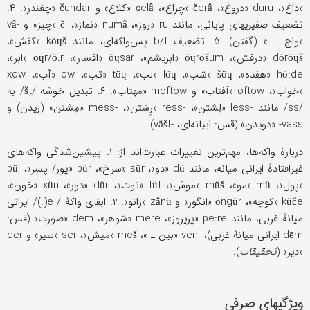
«داغ»، duru «دروغ»، čerâ «چراغ»، ɢelâ «کلاغ» و čundar «چغندر». ۴.
تضعیف صفیریهای پایانی، مانند ru «روز»، numâ «نماز»، či «چیز» و -vâ
«واج ـ » (گفتن). ۵. تضعیف b/f پس‌واکه‌ای، مانند köɥš «کفش»،
döröɥš «درفش»، öɥröšum «ابریشم»، öɥsar «افسار»، öɥr/ö:r «ابر»،
hö:de «هفده»، šöɥ «شب»، löɥ «لب»، töɥ «تب»، ow «آب»، xow
«خواب»، oftow «آفتاب» و moftow «مهتاب». ۶. تبدیل خوشه /št/ به
/ss/ مانند -less «لِشتن»، -ress «رِشتن»، -mess «مِشتن» (ریدن) و
vass- «دویدن» (قس: ابیانه‌ای، -väšt).
دربارۀ واکه‌ها، مهم‌ترین تغییرات عبارت‌اند از: ۱. پیشین‌شدگی واکه‌های
غیرافتادۀ ایرانی میانه، مانند dü «دو»، sür «سرخ»، pür «پور/ پسر»، pül
«پول»، mü «مو»، müš «موش»، tüt «توت»، dür «دور»، xün «خون»،
küče «کوچه»، öngür «انگور» و zânü «زانو». ۲. ابقای واکۀ / e(:)/ ایرانی
میانۀ غربی، مانند pe:re «پریروز»، mere «شوهر»، dem «صورت» (قس:
dēm ایرانی میانۀ غربی)، -ven «بین ـ »، meš «میش»، ser «سیر» و der
«دیر» (
تحقیقات
).
ویژگیهای صرفی