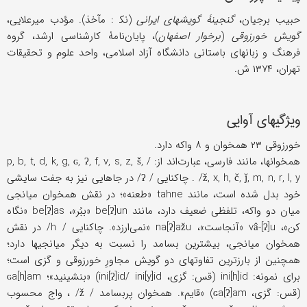
حبیب برجیان،
گنجینۀ گویشهای ایرانی
(نک‍ : مآخذ). مؤدب میرعلایی،
گویش خورزوقی
(
برخوار اصفهان
)، پایان‌نامۀ کارشناسی ارشد، گروه
فرهنگ و زبانهای باستانی دانشگاه آزاد اسلامی، واحد علوم و تحقیقات
تهران، ۱۳۷۴ ش.
ویژگیهای آوایی
خورزوقی ۲۳ همخوان و ۸ واکه دارد.
همخوانها، مانند فارسی، عبارت‌اند از: / p, b, t, d, k, g, ɢ, ʔ, f, v, s, z, š,
ž, x, h, č, ǰ, m, n, r, l, y/ . چاکنایی / ʔ/ در جاهایی نیز به جفت سایشی
خود بدل شده است، مانند tahne «طعنه»؛ در نقش همخوان میانجی
میان دو واکه، تلفظی ضعیف دارد، مانند be[ʔ]un «ببُر»، be[ʔ]as «نگاه
‌کن»، vâ-[ʔ]u «آنجاست»، na[ʔ]ažu «نمی‌ارزد». چاکنایی / h/ در نقش
همخوان میانجی، بیشترین بسامد را نسبت به دیگر میانجیها دارد؛
همچنین از بارزترین تفاوتهای دو گویش مجاورِ خورزوقی و گزی است؛
برای نمونه: ini[h]id (قس: گزی، ini[ʔ]id/ ini[y]id) «بنشینید»؛ ɢa[h]am
(قس: گزی، ɢa[ʔ]am) «قایم». همخوان پربسامد / ž/ ، واج محسوب