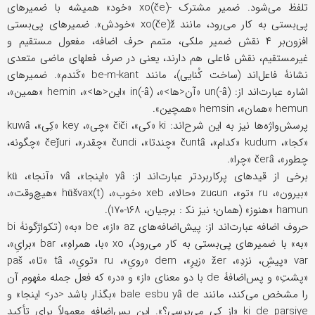
تلفظ می‌شود. ضمیر مشترک -xo(če) «خود» همیشه با ضمیرهای
پی‌بستی به کار می‌رود، مانند xo(če)ž «خودش». ضمیرهای پی‌بستی
افزون‌بر ۴ نقش ضمیر ملکی، متمم حرف اضافه، مفعول مستقیم و
غیرمستقیم، نقش فاعلی هم دارند، یعنی در صرف فعلهای ماضی متعدی
نشانۀ فاعل‌اند (ساخت کُنایی)، مانند be-m-kant «کَندم». ضمیرهای
اشاره عبارت‌اند از: un(-â) «آن<ها>»، in(-â) «این<ها>»، hemin «همین»،
hemun «همان»، hemsin «همچین».
پرسش‌واژه‌ها نیز به این شرح‌اند: ki «کی»، čiči «چی»، key «کِی»، kuwâ
«کجا»، kudum «کدام»، čuntâ «چندتا»، čundi «چقدر»، čeǰuri «چگونه،
چطور»، čerâ «چرا».
برخی از قیدهای پرکاربردتر عبارت‌اند از: yâ «اینجا»، vâ «آنجا»، kü
«بیرون»، ru «تو»، zuɢun «حالا»، xeb «خوب»، hüšvax(t) «هیچ‌وقت»،
hamun «هنوز» (همان؛ نیز نک‍ : برجیان، ۱۶۸-۱۷۰).
حروف اضافه عبارت‌اند از: پیش‌اضافه‌های az «از»، be «به» (تکواژگونۀ bi
«به» با ضمیرهای پی‌بستی به کار می‌رود)، xo «با، همراهِ»، bar «برایِ»،
var «پیشِ، نزدِ»، žer «زیرِ»، dem «رویِ»، ru «تویِ»، tâ «تا»، paš
«پشتِ» و پس‌اضافۀ de با دو معنای «از» و «در» که فعل جمله مفهوم آن
را مشخص می‌کند، مانند bale esbu yâ de «بگذار باشد <در> اینجا» و
ki de parsiye «از کی می‌پرسی؟». این پس‌اضافه معمولاً برای تأکید