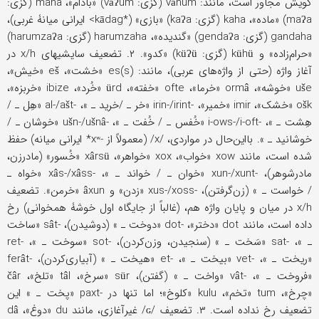
گویش مجاور است، مانند: vâhum (گزی: vâʔum) «بادام»، maha (گزی:
maʔa) «ماده»، kaha (گزی: kaʔa) «بازی» (*kādag> ایرانی میانۀ غربی)،
gandaha (گزی: gendaʔa) «گندیده»، harumzaha (گزی: harumzaʔa)
«حرام‌زاده» و kühü (گزی: küʔü) «کدو». ۲. تضعیف سایشیهای x/h در
آغاز واژه (حتى از واژه‌های عربی)، مانند: es(s) «خشت»، eš «خیش»،
uše «خوشه»، ormâ «خرما»، ofte «خفته»، ürd «خُرد»، ibize «خربزه»،
ošk «خشک»، imir «خمیر»، -irin-/irint «خر ـ /خرید ـ »، -al-/ašt «هِل ـ /
هِشت ـ »، -i-ows-/i-oft «خُفس ـ / خُفت ـ »، -ušn-/ušnâ «خوشان ـ /
خوشانید ـ ». بااین‌حال در مواردی، /x/ (معمولاً از -xʷ* ایرانی میانه) حفظ
شده است، مانند xow «خواب»، xox «خواهر»، xârsü «خُسور» (مادرزن،
مادرشوهر)، -xun-/xunt «خوان ـ / خواند ـ »، -xâs-/xâss «خواه ـ
/ خواست ـ » (زن‌گرفتن)، -xus-/xoss «زدن» و âxun «خرمن». تضعیف
x/h در میان و پایان واژه هم، (غالباً از جایگاه اول خوشۀ همخوانی) رخ
داده است، مانند dot «دختر»، -dot «دوخت ـ » (دوشیدن)، -sât «ساخت
ـ »، -sat «سَخت ـ » (سنجیدن، وزن‌کردن)، -sot «سوخت ـ »، -ret
«ریخت ـ »، -vet «بیخت ـ »، -et «هیخت ـ » (آبیاری‌کردن)، -ferât
«فروخت ـ »، -vât «واخت ـ » (گفتن)، sür «سرخ»، tâl «تلخ»، čâr
«چرخ»، tum «تخم»، kulu «کلوخ»؛ اما تنها در -paxt «پخت ـ » این
تضعیف رخ نداده است. ۳. تضعیف /ɢ/ غیرآغازی، مانند du «دوغ»، dâ