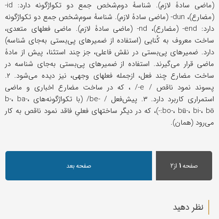
(ماضی سادۀ لازم). شناسۀ دوم‌شخص جمع دو تکواژگونه دارد: id-
(مضارع)، dun- (ماضی سادۀ لازم). شناسۀ سوم‌شخص جمع دو تکواژگونه
دارد: end- (مضارع)، nd- (ماضی سادۀ لازم). ماضی فعلهای متعدی،
ساخت معروف به کُنایی (استفاده از ضمیرهای پی‌بستی به‌جای شناسه)
دارد. ضمیرهای پی‌بستی در نقش فاعلی، جز چند استثنا، پیش از مادۀ
ماضی قرار می‌گیرند. استفاده از ضمیرهای پی‌بستی به‌جای شناسه در
ساخت مضارع چند فعل، ازجمله فعلهای وجهی، نیز دیده می‌شود. ۲.
پسوند نمود ناقص / e-/ ، که در ساخت مضارع اخباری و ماضی
استمراری کاربرد دارد. ۳. پیش‌فعل / -be/ (با تکواژگونه‌های b-، ba-،
bo-، bü-، bi-، bö:-)، که در دیگر ساختهای فعلیِ فاقد نمود ناقص به کار
می‌رود (همان).
صفحه
۱
از۲
صفحه بعد
نظر دهید