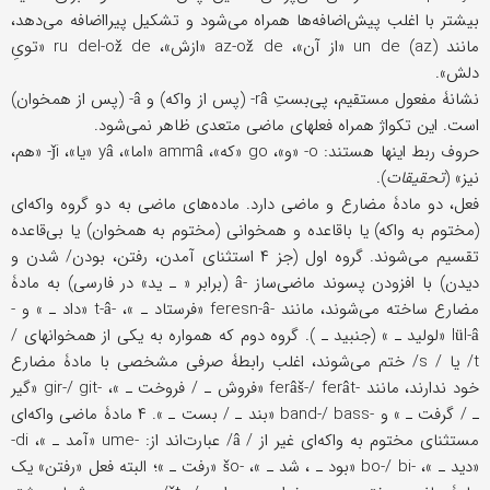
بیشتر با اغلب پیش‌اضافه‌ها همراه می‌شود و تشکیل پیرااضافه می‌دهد،
مانند (az) un de «از آن»، az-ož de «ازش»، ru del-ož de «تویِ
دلش».
نشانۀ مفعول مستقیم، پی‌بستِ râ- (پس از واکه) و â- (پس از همخوان)
است. این تکواژ همراه فعلهای ماضی متعدی ظاهر نمی‌شود.
حروف ربط اینها هستند: o- «و»، go «که»، ammâ «اما»، yâ «یا»، ǰi- «هم،
نیز» (
تحقیقات
).
فعل، دو مادۀ مضارع و ماضی دارد. ماده‌های ماضی به دو گروه واکه‌ای
(مختوم به واکه) یا باقاعده و همخوانی (مختوم به همخوان) یا بی‌قاعده
تقسیم می‌شوند. گروه اول (جز ۴ استثنای آمدن، رفتن، بودن/ شدن و
دیدن) با افزودن پسوند ماضی‌ساز -â (برابر « ـ ید» در فارسی) به مادۀ
مضارع ساخته می‌شوند، مانند -feresn-â «فرستاد ـ »، -t-â «داد ـ » و -
lül-â «لولید ـ » (جنبید ـ ). گروه دوم که همواره به یکی از همخوانهای /
t/ یا / s/ ختم می‌شوند، اغلب رابطۀ صرفی مشخصی با مادۀ مضارع
خود ندارند، مانند -ferâš-/ ferât «فروش ـ / فروخت ـ »، -gir-/ git «گیر
ـ / گرفت ـ » و -band-/ bass «بند ـ / بست ـ ». ۴ مادۀ ماضی واکه‌ای
مستثنای مختوم به واکه‌ای غیر از / â/ عبارت‌اند از: -ume «آمد ـ »، di-
«دید ـ »، -bo-/ bi «بود ـ ، شد ـ »، -šo «رفت ـ »؛ البته فعل «رفتن» یک