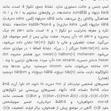
اسم، جنس و حالت دستوری ندارد. نشانۀ جمع، تکواژ â- است، مانند
žanâ «زنها» و zumâ[h]â «دامادها». در واژه‌های مختوم به / a/ و / e/
هماهنگی واکه‌ای رخ می‌دهد، مانند ɢâhâ «حرفها» (قس: ɢaha «حرف»)،
kâhâ «بازیها» (قس: kaha «بازی») و kiyâʔâ<*kiye-â «خانه‌ها». نشانۀ
نکره و معرفه به‌ترتیب دو تکواژ i- و e- است، مانند ye pür-i «یک
پسری» و un pür-e «آن پسره». صفت بیانی پس از اسم موصوف قرار
می‌گیرد. صفت تفضیلی و عالی با تکواژ -tar(-in) نشان داده می‌شود،
مانند bale-tar(-in) «بزرگتر ( ـ ین)». نشانۀ اضافۀ i- در مواردی حذف
می‌شود: ruwar(-i) haštom(-i) moharram «روز هشتم محرم»، dot
hasan «دخترِ حسن»، ow xesarte «آبِ سرد». عددهای ترتیبی با وند -
om ساخته می‌شوند، مانند vissom «بیستم». برخی عددها چند
تکواژگونه دارند، مانند bây(n) «پنج»، bâštâ «پنج‌تا» و bânǰom «پنجم»
(همان).
ضمیرهای شخصی عبارت‌اند از: mo «من»، to «تو»، un «او/ آن»، âmâ
«ما»، šumâ «شما»، unâ «آنها». ضمیرهای پی‌بستی نیز تکواژهای
o)m)-،
؛
o)d)-،
؛
o)y)-،
؛
-(o)ž،
؛
o)mun)-،
؛
o)dun)- و o)žun)- هستند، مانند
xox-ož «خواهرش» و âɢâči-ž «برادرش». ضمیر سوم‌شخص
مفرد o)ž)- گاهی در موضع پیش از همخوان، براثر فرایند تضعیف، o)y)-