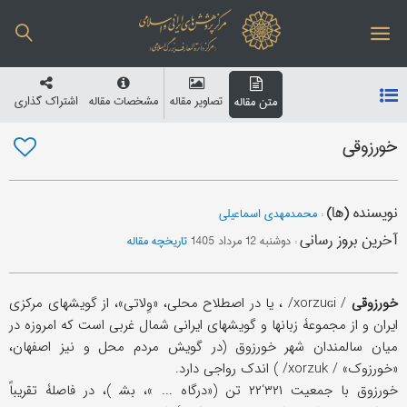
تصاویر مقاله
مشخصات مقاله
اشتراک گذاری
متن مقاله
خورزوقی
نویسنده (ها)
:
محمدمهدی اسماعیلی
آخرین بروز رسانی
:
دوشنبه 12 مرداد 1405
تاریخچه مقاله
خورزوقی
/ xorzuɢi/ ، یا در اصطلاح محلی، «وِلاتی»، از گویشهای مرکزی
ایران و از مجموعۀ زبانها و گویشهای ایرانی شمال غربی است که امروزه در
میان سالمندان شهر خورزوق (در گویش مردم محل و نیز اصفهان،
«خورزوک» / xorzuk/ ) اندک‌ رواجی دارد.
خورزوق با جمعیت ۳۲۱‘۲۲ تن («درگاه ... »، بش‍‌ )، در فاصلۀ تقریباً