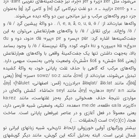
می‌شود، مثل žer «زیر» و ǰer «جِر»، نیز جفت‌کمینه‌های تقریبی žant- «زد
ـ » و -zent «زایید ـ ». دو غلتِ نرم‌کامی گردِ [w] و کامی گردِ [ɥ] به‌عنوان
جزء دوم واکه‌های مرکب و نیز میانجی بین دو واکه دیده می‌شوند.
واکه‌ها عبارت‌اند از: / i, e, a, â, o, u, ü, ö/ . دو واکۀ پیشین گردِ / ü/ و
/ ö/ واج‌اند. برای تقابل / ü/ با واکه‌های هم‌ارتفاعش می‌توان به این
جفت‌کمینه‌ها اشاره کرد: pür «پسر» و pir «پیر»؛ dü «دود، دو» و du
«دوغ»؛ kü «بیرون» و ku «کوه، کود». واکۀ نیم‌بستۀ / ö/ با وجود بسامد
بالا، به‌جهت داشتن تنها یک جفت‌کمینۀ واقعی با واکه‌های هم‌ارتفاعش
(یعنی šöš «شِش» و šoš «شُش»)، وضعیت واجی به‌نسبت مبهمی دارد.
واکه‌های مرکب که گاهی با حذف غلت پایانی خود، به واکۀ کشیده
تبدیل می‌شوند، عبارت‌اند از: [ow]، مانند sowz/ so:z «سبز»؛ [öɥ] (یعنی
[öü̯])، مانند âlöɥlat/ âlö:lat «برادرزن» (قس: اصفهانی، hâlulet)؛ [ay]،
مانند ayn/ a:n «دهان»؛ [ey]، مانند seyl «تماشا». کشش واکه‌ای در
مواردی نتیجۀ حذف همخوانی دیگر به‌جز غلتهاست، مانند ka:rez
«کاریز»، ɢa:la «قلعه»، me:de «معده». تکیه، وضعیتی شبیه فارسی دارد،
یعنی معمولاً در فعل آغازی و در عناصر غیرفعلی پایانی است. ساخت
هجا، cv(c)(c) است (
تحقیقات
... ).
بیشتر ویژگیهای آوایی خورزوقی ازلحاظ تاریخی، شبیه زبانهای ایرانی نو
شمال غربی است. البته به‌دلیل آنکه این گویش، مانند دیگر گویشهای