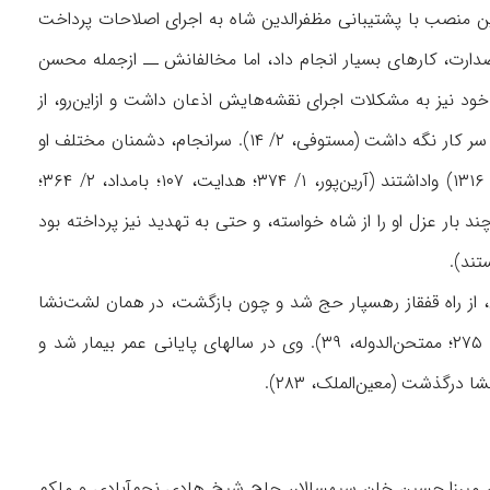
دکی بعد، صدارت عظمى را به او داد (رجب ۱۳۱۵/ دسامبر ۱۸۹۷). وی در این منصب با پشتیبانی مظفرالدین شاه به اجرای اصلاحات پرداخت
ه صدارت، کارهای بسیار انجام داد، اما مخالفانش ــ ازجمله محسن
ر اجرای برنامه‌های او اخلال می‌کردند (سیاح، ۴۹۶-۴۹۷). امین‌الدوله خود نیز به مشکلات اجرای نقشه‌هایش اذعان داشت و ازاین‌رو، از
ایجاد تغییرات سریع و ناگهانی خودداری می‌کرد و تا مدتی نیز وزیران امین‌السلطان را همچنان بر سر کار نگه داشت (مستوفی، ۲/ ۱۴). سرانجام، دشمنان مختلف او
همدست شدند و به سردستگی امین‌السلطان که در قم تبعید بود، شاه را به عزل وی (۱۶ صفر ۱۳۱۶) واداشتند (آرین‌پور، ۱/ ۳۷۴؛ هدایت، ۱۰۷؛ بامداد، ۲/ ۳۶۴؛
اشت و چند بار عزل او را از شاه خواسته، و حتى به تهدید نیز پرداخته بود
، از راه قفقاز رهسپار حج شد و چون بازگشت، در همان لشت‌نشا
اقامت کرد (مستوفی، ۲/ ۳۱) و اوقات را به کشاورزی و تألیف خاطرات خود گذراند (آرین‌پور، ۱/ ۲۷۵؛ ممتحن‌الدوله، ۳۹). وی در سالهای پایانی عمر بیمار شد و
دی، میرزا حسین خان سپهسالار، حاج شیخ هادی نجم‌آبادی و ملکم‌