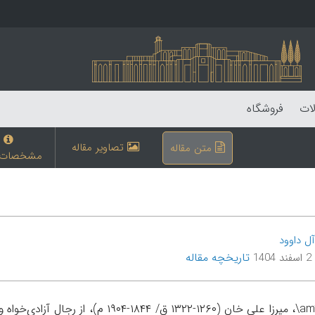
لات
فروشگاه
تصاویر مقاله
متن مقاله
مشخصات م
ل داوود
تاریخچه مقاله
14
\amīn-od-dowle\، میرزا علی خان (۱۲۶۰-۲