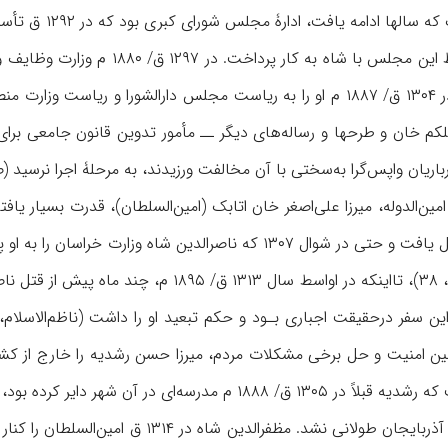
ه یافت، ادارۀ مجلس شورای کبرى بود که در ۱۲۹۲ ق تأسیس، و امین‌الملک ناظم آن شد (آدمیت،
 ملکم‌ خان و طرحها و رساله‌های دیگر ــ مأمور تدوین قانون جامعی برای
ریان واپس‌گرا به‌سختی با آن مخالفت ورزیدند، به مرحلۀ اجرا نرسید (صفای
ین‌الدوله، میرزا علی‌اصغر خان اتابک (امین‌السلطان)، قدرت بسیار یافت
طول کشید (ممتحن‌الدوله، ۳۸)، تااینکه در اواسط
مین امنیت و حل برخی مشکلات مردم، میرزا حسن رشدیه را خارج از کشور ب