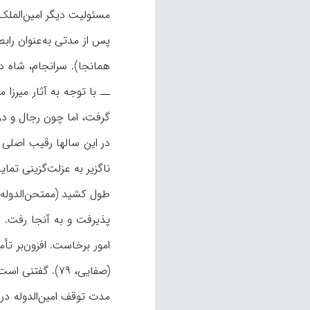
مسئولیت دیگر امین‌الملک که سالها ادام
ــ با توجه به آثار میرزا
گرفت، اما چون رجال و دربا
در این سالها رقیب اصلی ام
امور برخاست. افزون‌بر تأ
(صفایی، ۷۹). گفتنی است که رشدیه قبلاً در ۱۳۰۵ ق/ ۱۸۸۸ م مدرسه‌ای در آن شهر دایر کرده بود، اما مخالفان تعلیم‌وتربیت نوین آن را بسته بودند (کسروی، ۲۱).