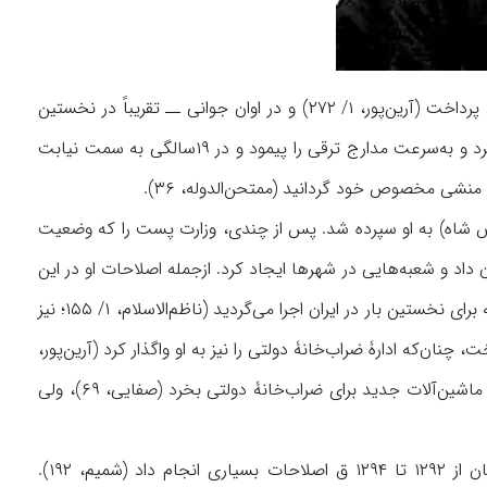
میرزا علی در تهران متولد شد و نزد پدرش و دیگر استادان آن عصر به تحصیل دانشهـای متداول پرداخت (آرین‌پور، ۱/ ۲۷۲) و در اوان جوانی ــ تقریباً در نخستین
دهۀ پادشاهی ناصرالدین شاه ــ به خدمات دولتی پرداخت. او از دبیری وزارت امور خارجه آغاز کرد و به‌سرعت مدارج ترقی را پیمود و در ۱۹سالگی به سمت نیابت
یت دفتر مخصوص شاه) به او سپرده شد. پس از چندی، وزارت پست را که وضعیت
 داد و شعبه‌هایی در شهرها ایجاد کرد. ازجمله اصلاحات او در این
اداره، برقرارکردن حق بازنشستگی، و پرداختن مقرری ثابت به بازماندگان کارمندان درگذشته بود که برای نخستین ‌بار در ایران اجرا می‌گردید (ناظم‌الاسلام، ۱/ ۱۵۵؛ نیز
 برانگیخت، چنان‌که ادارۀ ضراب‌خانۀ دولتی را نیز به او واگذار کرد (آرین‌پور،
همانجا). در ۱۲۹۰ ق شاه او را در زمرۀ همراهان خود به اروپا برد. امین‌الملک می‌خواست وسایل و ماشین‌آلات جدید برای ضراب‌خانۀ دولتی بخرد (صفایی، ۶۹)، ولی
امین‌الملک برای اصلاح امور پست، هیئتی اتریشی را به ایران دعوت کرد و با مشورت و نظر آنان از ۱۲۹۲ تا ۱۲۹۴ ق اصلاحات بسیاری انجام داد (شمیم، ۱۹۲).