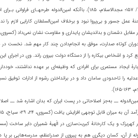
می‌یافتند (ناظم‌الاسلام، ۱/ ۱۵۷؛ مجدالاسلام، ۱۸۵). باآنکه امین
مقابل دشمنان و بداندیشان پایداری و مقاومت نشان نمی‌داد (کسروی، ۲۲-۲۳)
در دوران کوتاه صدارت، موفق به انجام‌دادن چند کار مهم شد. نخست در
ع کرد و اشخاص بیکاره را از دستگاه دولت بیرون راند. وی در اجرای این ب
۱۶).
ن‌الدوله ــ به‌جز اصلاحاتی در پست ایران که بدان اشاره شد ــ اصلاح