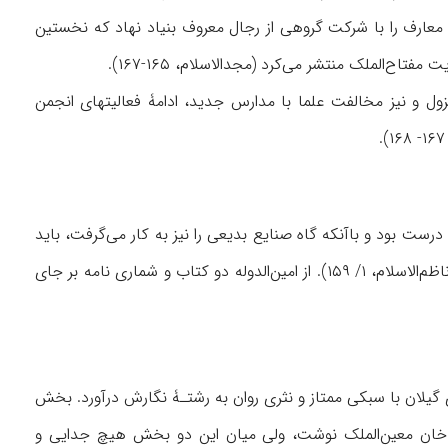
۳۸؛ مستوفی، ۲/ ۱۷- ۱۸؛ هدایت، ۱۱۰). در ۱۳۱۵ ق/ ۱۸۹۷ م وی انجمن معارف را با شرکت گروهی از رجال معروف بنیاد نهاد که نخستین
ح‌الملک منتشر می‌کرد (مجدالاسلام، ۱۶۵-۱۶۷).
ول و نیز مخالفت علما با مدارس جدید، ادامۀ فعالیتهای انجمن
و درست بود و باآنکه گاه صنایع بدیعی را نیز به کار می‌گرفت، باید
او را جزو نویسندگان ساده‌نویس دورۀ قاجار به شمار آورد (بهار، ۳/ ۳۸۰، ۳۸۵؛ آرین‌پور، ۱/ ۲۷۵؛ ناظم‌الاسلام، ۱/ ۱۵۹). از امین‌الدوله دو کتاب و شماری نامه بر جای
گیلان با سبکی ممتاز و نثری روان به رشتـۀ نگارش درآورد. بخش
خان معین‌الملک نوشت، ولی میان این دو بخش هیچ جدایی و