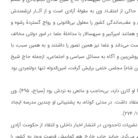
 حاکی از اعتقـاد وی به مقولۀ آزادی است و از آثـار ارزشمندش
آشفتگی و عقب‌ماندگی کشور را معلول بی‌قانونی و رواج گستردۀ رشوه و
 همانند امیرکبیر و سپهسالار با مداخلۀ علما در امور دولتی مخالف
ست می‌داند و علما نیز همین تصور را داشتند و به همین سبب، با
سیار نزدیکی با علمای روشن‌بین و آگاه به مسائل سیاسی و اجتماعی، ازجمله حاج شیخ
ن شاه) مجلس ختمی برایش گرفت، امین‌الدوله تنها دولتمردی بود
امین‌الدوله چون به صدارت نشست، راه استفاده‌های نامشروع را بست و اجازه داد تا هرکس که با او کاری دارد، بی‌حاجب و مانعی به نزدش رود (سیاح، ۴۹۵). وی
قاد داشت. در مدتی کوتاه، به پشتیبانی او چندین مدرسه ایجاد
 نشریات تاحدودی در انتشار اخبار داخلی و انتقاد از حکومت آزادی
تشر می‌کرد. جراید چاپ خارج هم کمابیش فرصت ورود به کشور را