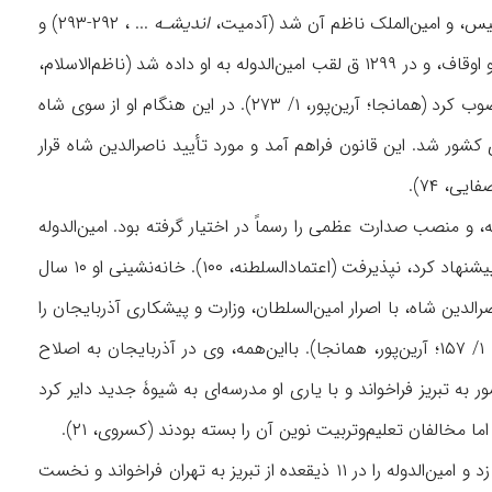
اندیشـه
... ، ۲۹۲-۲۹۳) و
پس از مدتی به‌عنوان رابط این مجلس با شاه به کار پرداخت. در ۱۲۹۷ ق/ ۱۸۸۰ م وزارت وظایف و اوقاف، و در ۱۲۹۹ ق لقب امین‌الدوله به او داده شد (ناظم‌الاسلام،
همانجا). سرانجام، شاه در ۱۳۰۴ ق/ ۱۸۸۷ م او را به ریاست مجلس دارالشورا و ریاست وزارت منصوب کرد (همانجا؛ آرین‌پور، ۱/ ۲۷۳). در این هنگام او از سوی شاه
 کشور شد. این قانون فراهم آمد و مورد تأیید ناصرالدین شاه قرار
ی، ۷۴).
ه، و منصب صدارت عظمى را رسماً در اختیار گرفته بود. امین‌الدوله
ناگزیر به عزلت‌گزینی تمایل یافت و حتى در شوال ۱۳۰۷ که ناصرالدین شاه وزارت خراسان را به او پیشنهاد کرد، نپذیرفت (اعتمادالسلطنه، ۱۰۰). خانه‌نشینی او ۱۰ سال
 سال ۱۳۱۳ ق/ ۱۸۹۵ م، چند ماه پیش از قتل ناصرالدین شاه، با اصرار امین‌السلطان، وزارت و پیشکاری آذربایجان را
پذیرفت و به آنجا رفت. این سفر درحقیقت اجباری بـود و حکم تبعید او را داشت (ناظم‌الاسلام، ۱/ ۱۵۷؛ آرین‌پور، همانجا). بااین‌همه، وی در آذربایجان به اصلاح
ه تبریز فراخواند و با یاری او مدرسه‌ای به شیوۀ جدید دایر کرد
مدت توقف امین‌الدوله در آذربایجان طولانی نشد. مظفرالدین شاه در ۱۳۱۴ ق امین‌السلطان را کنار زد و امین‌الدوله را در ۱۱ ذیقعده از تبریز به تهران فراخواند و نخست