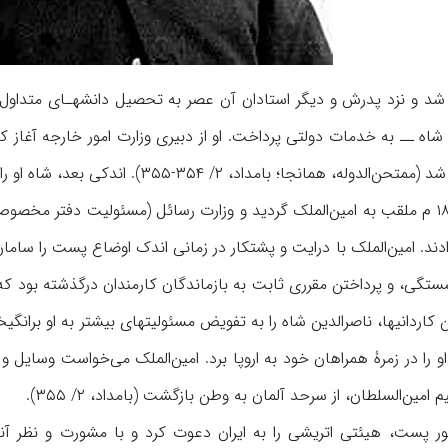
 ۲/ ۳۵۴-۳۵۵). اندکی بعد، شاه او را منشی مخصوص خود گردانید (ممتحن‌الدوله، ۳۶).
میرزا علی در ۱۲۹۰ ق/ ۱۸۷۳ م ملقب به امین‌الملک گردید و وزارت رسائل (مسئول
دند. امین‌الملک با درایت و پشتکار در زمانی اندک اوضاع پست را سامان
 معیرالممالک، ۳۶). این کاردانیها، ناصرالدین شاه را به تفویض مسئولیتهای بیشتر به او
امین‌السلطان، از سرحد آلمان به وطن بازگشت (بامداد، ۲/ ۳۵۵).