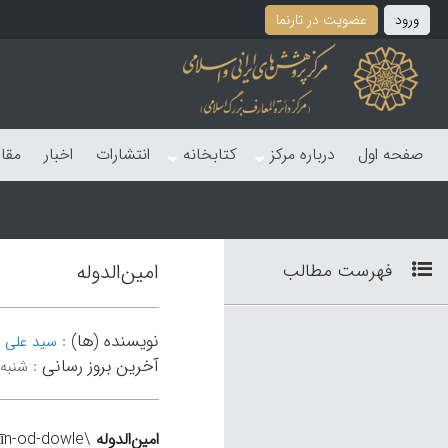
ورود
عضویت در تارنما
صفحه اول
درباره مرکز
کتابخانه
انتشارات
اخبار
مقا
فهرست مطالب
امین‌الدوله
نویسنده (ها)
:
سید علی آ
آخرین بروز رسانی
:
شنبه 2 اسفند 04
امین‌الدوله