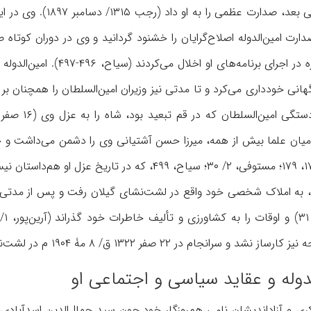
ریاست هیئت وزرا و ان
صدارت امین‌الدوله اصلاح‌گرایان را خشنود گردانید و وی در دوران کوتا
خان مشیرالدوله ــ همواره د
لاسلام، ۱/ ۱۵۸). در میان علما بیش از همه، میرزا حسن آشتیانی وی را دشمن می‌د
اری، به املاک شخصی خود واقع در لشت‌نشای گیلان رفت و پس از مدتی
ر ۲۲ صفر ۱۳۲۲ ق/ ۸ مۀ ۱۹۰۴ م در لشت‌نشا درگذشت (معین‌الملک، ۲۸۳).
دوله و عقاید سیاسی و اجتماعی او
 فکری و آزاداندیشان نامی هم‌روزگار خود چون سید جمال‌الدین اسدآبا