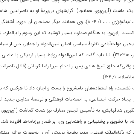
ک داشت (آرین‌پور، همانجا). گزارشهای بی‌پردۀ او به ناصرالدین شاه
،
ایدئولوژی
... ، ۱/ ۴- ۸). وی همانند دیگر مصلحان آن دوره، 
ست. ازاین‌رو، به هنگام صدارت بسیار کوشید که این رسوم را براندازد. او
 یحیى دولت‌آبادی نظریۀ سیاسی اصلی امین‌الدوله را جدایی دین از سیا
او مخالفت می‌کردند (الگار، ۳۱۰-۳۱۱). اما باید گفت که امین‌الدوله روابط ب
وقتی‌که حاج شیخ هادی پس از اعدام میرزا رضا کرمانی (قاتل ناصرالدی
م، ۱/ ۱۲۴).
 و ایجاد حرکت اجتماعی، به اصلاحات فرهنگی و توسعۀ مدارس جدید اعت
له، با تشویق و پشتیبانی و راهنمایی وی، بر شمار روزنامه‌ها افزوده شد.
د که ذکاء‌الملک فروغی، مدیر نشریۀ
تربیت
، آن را به‌صورت روزانه من