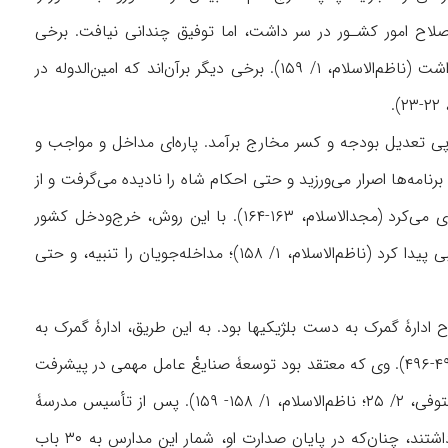
‌الدوله طرحهـای فراوانی بـرای اصلاح امور کشـور در سر داشت، اما توفیق چندانی نیافت. برخی
عقیده دارند که او در صحنۀ عمل جسور و بی‌پروا نبود و برخلاف امین‌السلطان کارایی لازم را نداشت (ناظم‌الاسلام، ۱/ ۱۵۹). برخی دیگر برآن‌‌اند که امین‌الدوله در
.
 پی تعدیل بودجه و کسر مخارج برآمد. پاره‌ای مداخل و مواجب و
رنامه‌ها اصرار می‌ورزید و حتى احکام شاه را نادیده می‌گرفت و از
عمل به توصیه‌های او دربارۀ ایجاد مستمری برای افرادی که وظیفه‌ای بر عهده نداشتند، خودداری می‌کرد (مجدالاسلام، ۱۶۳-۱۶۴). با این روش، خرج‌ودخل کشور
تنظیم و تعدیل شد. وی عدلیه را تاحدودی سامان داد و در برانداختن رشوه از ادارات توفیق نسبی پیدا کرد (ناظم‌الاسلام، ۱/ ۱۵۸)؛ مداخله‌جویان را تنبیه، و حتى
 ادارۀ گمرک به دست بلژیکیها بود. به این طریق، ادارۀ گمرک به
سبک نو تأسیس شد و درآمد آن به میزان قابل توجهی افزایش یافت (کسروی، ۲۴، ۲۹؛ سیاح، ۴۹۵-۴۹۶). وی که معتقد بود توسعۀ صنایعْ عامل مهمی در پیشرفت
است، یک کارخانۀ قند در کهریزک و یک کارخانۀ کبریت‌سازی در الٰهیۀ شمیران دایر ساخت (مستوفی، ۲/ ۲۵؛ ناظم‌الاسلام، ۱/ ۱۵۸- ۱۵۹). پس از تأسیس مدرسۀ
رشدیه و حمایت امین‌الدوله از آن، کسان دیگری هم به پیروی از صدراعظم، مدرسه‌هایی بر پا داشتند، چنان‌که در پایان صدارت او، شمار این مدارس به ۳۰ باب