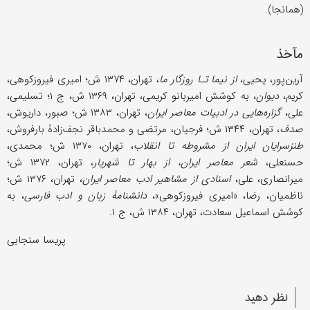
(همانجا).
مآخذ
آرین‌پور، یحیى،
از نیما تـا روزگار ما
، تهران، ۱۳۷۴ ش؛ امیری فیروزکوهی،
کریم،
دیوان
، به کوشش امیربانو کریمی، تهران، ۱۳۶۹ ش، ج ۱؛ تسلیمی،
علی،
گزاره‌هایی در ادبیات معاصر
ایران
، تهران، ۱۳۸۳ ش؛ صبور، داریوش،
صدف
، تهران، ۱۳۴۴ ش؛ فرجیان، مرتضى و محمدباقر نجف‌زادۀ بارفروش،
طنزسرایان ایران از مشروطه تا انقلاب
، تهران، ۱۳۷۰ ش؛ محمدی،
حسنعلی،
شعر معاصر ایران، از بهار تا شهریار
، تهران، ۱۳۷۲ ش؛
میرانصاری، علی،
اسنادی از مشاهیر ادب معاصر ایران
، تهران، ۱۳۷۶ ش؛
ناظمیان، رضا، «امیری فیروزکوهی»،
دانشنامۀ زبان و ادب فارسی
، به
کوشش اسماعیل سعادت، تهران، ۱۳۸۴ ش، ج ۱.
پریسا سنجابی
نظر دهید