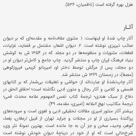
هزل بهره گرفته است (ناظمیان، ۵۳۶).
آثـار
آثار چاپ شدۀ او اینهاست: ۱. مثنوی
عفاف‌نامه
و مقدمه‌ای که بر
دیوان
صائب تبریزی نوشته است. ۲.
دیوان
اشعار، مشتمل بر قصاید، غزلیات،
قطعات، مثنویات و منظومه‌ها در دو مجلد که در ۱۳۵۴ ش به کوشش
بنیاد فرهنگ ایران چاپ و منتشر گردید. چاپ جامع و کامل‌تر
دیوان
او در
دو مجلد، پس از مرگش توسط دختر او، امیربانو کریمی فیروزکوهی
(مصفا)، در زمستان ۱۳۶۹ ش منتشر شد.
آثار چاپ‌نشدۀ او عبارت‌اند از: حواشی و تعلیقات بی‌شمار که بر کتابهای
فلسفی و کلامی و آثار رجال و متون ادبی نگاشته است؛
احقاق الحق
در
دفاع از سبک هندی؛ ترجمۀ کتاب
نفس المهموم
علامه محدث قمی؛
ترجمۀ مکاتیب
نهج البلاغه
(امیری، مقدمه، ۴۹).
بیشتر آثار منثور امیری مقالات تحقیقی ادبی و لغوی است و سروده‌های
پراکندۀ بسیاری از او در مجلات و جراید تهران از قبیل
ارمغان
،
یغما
،
گوهر
،
وحید
،
سخن
و جز آن به جا مانده است. بهترین نمونۀ نثر وی،
شرح‌حالی است که او از خود در دیباچۀ
دیوان
خودش نوشته است