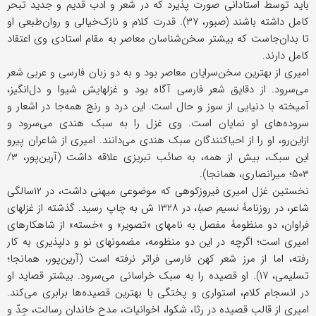
باید توسط استادانی صورت پذیرد که در شعر و ادب قدیم و جدید تبحر
کامل داشته باشند (صبور، ۳۷). قدرت کلام و نازک‌خیالی و روان‌طبعی او
تا بدان‌جاست که بیشتر سخن‌شناسان معاصر به مقام استادی وی اعتقاد
کامل دارند.
امیری از بهترین سخن‌سرایان معاصر بود و به دو زبان فارسی و عربی شعر
می‌سرود. از دقایق شعر فارسی آگاه بود و غزلهایش شیوا و دل‌انگیز،
آمیخته با دنیایی از سوز و حال است. این درد و رنج همه‌جا در اشعار و
سروده‌های او نمایان است. وی غزل را به سبک هندی می‌سرود و
ازاین‌رو، او را از احیاکنندگان سبک هندی می‌دانند. امیری از شاعران پیرو
این سبک، بیش از همه، به صائب تبریزی علاقه داشت (آرین‌پور، ۳/
۵۰۳؛ میرانصاری، همانجا).
نخستین غزل امیری فیروزکوهی که موضوعی میهنی داشت، در ۱۲سالگی
شاعر، در روزنامۀ
نسیم صبا
، در ۱۳۲۸ ش به چاپ رسید. گذشته از غزلهای
فراوان، دو منظومۀ مفصل به نامهای «تصویر» و «خسته» از شاهکارهای
امیری است؛ اگرچه در این دو منظومه، مضمونهای نو و دلپذیری به کار
رفته، اما از مرز شعر کهن فارسی فراتر نرفته است (آرین‌پور، همانجا؛
تسلیمی، ۱۷). او قصیده را به سبک خراسانی می‌سرود. بیشتر قصاید او
در انسجام کلام، استواری و پختگی با بهترین قصیده‌ها برابری می‌کند.
امیری از قالب قصیده در رثا، شکوا، اخوانیات، مدح خاندان رسالت، جِدّ و