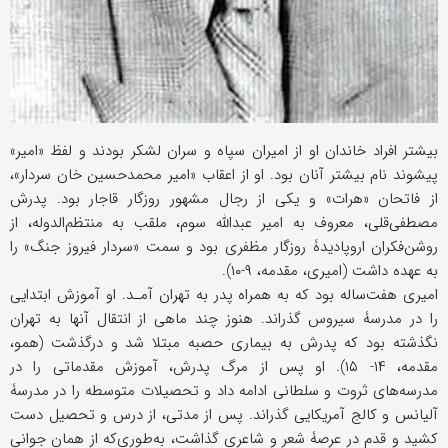
بیشتر افراد خاندان او از امیران سپاه و سران لشکر بودند و لفظ «امیر»
پیشوند نام بیشتر آنان بود. او از اعقاب «امیر محمدحسین خان سردار»،
از فاتحان «هرات» و یکی از رجال مشهور روزگار قاجار بود. پدرش
مصطفى‌قلی، معروف به امیر عبدالله سوم، ملقب به منتظم‌الدوله، از
روشن‌فکران اروپادیدۀ روزگار مظفری بود و سمت «سردار فیروز جنگ» را
به عهده داشت (امیری، مقدمه، ۹-۱۰).
امیری هفت‌ساله بود که به همراه پدر به تهران آمـد. او آموزش ابتدایی
را در مدرسۀ سیروس گذراند. هنوز چند ماهی از انتقال آنها به تهران
نگذشته بود که پدرش به بیماری حصبه مبتلا شد و درگذشت (همو،
مقدمه، ۱۴- ۱۵). او پس از مرگ پدرش، آموزش مقدماتی را در
مدرسه‌های ثروت و سلطانی ادامه داد و تحصیلات متوسطه را در مدرسۀ
آلیانس و کالج آمریکایی گذراند. پس از مدتی، از درس و تحصیل دست
کشید و قدم در عرصۀ شعر و شاعری گذاشت، به‌طوری‌که از همان جوانی