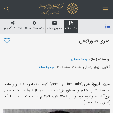
تصاویر مقاله
مشخصات مقاله
اشتراک گذاری
متن مقاله
امیری فیروزکوهی
نویسنده (ها)
:
پریسا سنجابی
آخرین بروز رسانی
:
شنبه 2 اسفند 1404
تاریخچه مقاله
امیری فیروزکوهی
\amīrī-ye fīrūzkūhī\، کریم، متخلص به امیر و ملقب
به سیدالشعرا، شاعر و سخنور بزرگ معاصر. وی از تیرۀ سادات حسینی
فرح‌آباد فیروزکوه بود و در ۱۲۸۸ ش/ ۱۹۰۹ م در همانجا به دنیا آمد
(امیری، مقدمه، ۹).