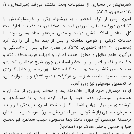
شعرهایش در بسیاری از مطبوعات وقت منتشر می‌شد (میرانصاری، ۱/
۴۱۹؛ فرجیان، ۱/ ۸۲).
امیری پس از ترک تحصیل، به پیشنهاد یکی از خویشاوندانش با
گذراندن دورۀ مقدماتی آموزش ثبت در ۱۳۰۸ ش، به عضویت ادارۀ ثبت
کل اسناد و املاک کشور درآمد و مدتی سردفتر اسناد رسمی بود؛ اما
خدمات دولتی او دوامی نداشت و پس از چند سال آن را رها کرد
(محمدی، ۲/ ۴۴۹؛ ناظمیان، ۵۳۵). در همان حال، پس از ۲۰سالگی به
فراگیری علوم منقول و معقول همت گمـارد و ادبیات عرب، منطق، کلام و
حکمت و فقه و اصول را از محضر استادانی چون شیخ عبدالنبی کجوری،
سید حسین کاشانی مجتهد، سید کاظم عصّار تهرانی، میرزا خلیل کمره‌ای
و سید محمود امام‌جمعه زنجانی فراگرفت (همو، ۵۳۶) و به موازات آن،
به تحصیل موسیقی نیز روی آورد.
او به موسیقی قدیم ایرانی علاقه‌مند بود و محضر بسیاری از استادان و
هنرمندان موسیقی عصر خود را درک کرده بود و با دستگاهها و
گوشه‌های موسیقی ایرانی آشنایی کامل داشت. امیری نوازندگی تار را نزد
ناصرعلی حجازی (از شاگردان معروف درویش خان) آموخت و با استادان
برجستۀ موسیقی آن دوره، مانند رضا محبوبی، حبیب سماعی، ابوالحسن
صبا و حسین یاحقی معاشر بود (همانجا).
امیری فیروزکوهی با بسیاری از استادان سخن و بزرگان ادب و سخنوران