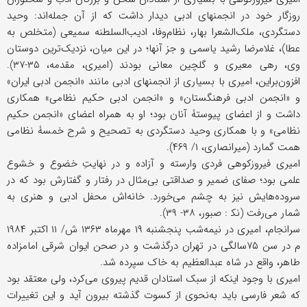
روزگار خود در انجمنهای ادبی دیدار داشت که از آن جمله‌اند: وحید
دستگردی، ملک‌الشعرا بهار، نظام‌وفا، ادیب‌السلطنه سمیعی (متخلص به
عطا)، غلامرضا رشید یاسمی و جز آنها؛ در این میان، نزدیک‌ترین دوستان
وی، رهی معیری و گلچین معانی بودند (امیری، مقدمه، ۳۵-۳۷).
افزون‌براین، امیری با بسیاری از انجمنهای ادبی مانند «انجمن ادبی ایران»
و «انجمن ادبی فرهنگستان» و «انجمن ادبی حکیم نظامی» همکاری
داشت و از اعضای پیوستۀ آنان بود؛ او به همراه اعضای «انجمن حکیم
نظامی» و با همکاری وحید دستگردی به تصحیح و شرح خمسۀ نظامی
همت گمارد (میرانصاری، ۱/ ۴۶۹).
امیری فیروزکوهی فردی وارسته و آزاده و در نهایتِ خضوع و خشوع
علمی بود؛ صفای ضمیر و صداقتی بی‌مثال در رفتار و گفتارش بود که در
سروده‌هایش نیز به چشم می‌خورد. خانه‌اش محفل ادبی و هنری به
شمار می‌رفت (نک‍ : صبور، ۳۸- ۳۹).
سرانجام، امیری در نیمه‌شب پنجشنبه ۱۹ مهرماه ۱۳۶۳ ش/ ۱۱ اکتبر ۱۹۸۴
م در سن ۷۵سالگی در تهران درگذشت و در صحن ایوان شرقی امامزاده
طاهر، واقع در شاه عبدالعظیم به خاک سپرده شد.
امیری با وجود اینکه از سبک استادان قدیم پیروی می‌کرد، ولی معتقد بود
که شعر فارسی باید به‌نحوی از کسوت گذشته بیرون آید و این تغییرات