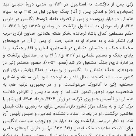
زکی پس از بازگشت به استانبول در ۱۹۱۴ م، مدتی دورۀ خلبانی دید
(سجادی، ۵۹) و اندکی پس از آغاز جنگ جهانی اول در ۱۹۱۵ م، به سپاه
عثمانی در عراق پیوست و پس از تصرف بغداد توسط انگلیس در مارس
۱۹۱۷، از راه موصل به استانبول برگشت. در رمضان ۱۳۳۵/ ژوئیۀ ۱۹۱۷، با
حکم مصطفى کمال پاشا، فرمانده لشکر هفتم عثمانی، معاون ارکان حرب
این لشکر شد و به همراه او به حلب رفت. او پس از آن در جبهه‌های
مختلف جنگ با دشمنان عثمانی در فلسطین، لبنان و قفقاز جنگید و با
پایان جنگ و تسلیم عثمانی در ۱۳۳۷ ق/ ۱۹۱۹ م، به استانبول برگشت و
در ادارۀ تاریخ جنگ مشغول کار شد (همو، ۵۹-۶۰). حضور مستمر زکی در
جبهه‌های جنگ عثمانی با انگلیس و روسیه، و فداکاریهایش برای این
کشور سبب شد که چند مدال تقدیر به او داده شود. این سابقه و آشنایی
مستقیم زکی با آتاتورک می‌توانست او را در جمهوری ترکیه هم، به
شخصیت مورد توجهی تبدیل کند، اما او چند ماه پس از انقراض خلافت
عثمانی، و تأسیس جمهوری ترکیه، در ژوئن ۱۹۲۴/ خرداد ۱۳۰۳، این شهر را
ترک کرد و به بغداد، مرکز کشور تازه‌تأسیس عراق، به رهبری ملک فیصل
هاشمی برگشت. او در بغداد، استاد دانشکدۀ نظامی، و سپس رئیس آن
شد. به نظر می‌رسد بازگشت وی به عراق در چهارچوب سیاست انگلیس
برای تثبیت سلطنت ملک فیصل (۱۹۲۱-۱۹۳۳ م)، از طریق کردهای حامی
الحاق به عراق، مانند زکی بیگ، و ممانعت از پیوستن موصل به ترکیۀ