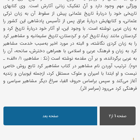
ویژگی مهم وجود دارد و آنْ تفکیک زبانی آثارش است. وی کتابهای
تاریخی خود را دربارۀ تاریخ عثمانی پیش از سقوط آن به زبان ترکی
عثمانی، و کتابهایش دربارۀ عراق پس از تأسیس پادشاهی این کشور را
به زبان عربی نوشته است. با وجود این، او آثار خود دربارۀ تاریخ کرد و
کردستان مانند
زبدۀ تاریخ کرد و
کردستان
،
تاریخ سلیمانیه
و
مشاهیر
کرد
را به زبان کردی نگاشته، و البته در مورد اخیر به‌سبب خدمت مشاهیر
کرد به زبان و فرهنگ عربی و اسلامی با همراهی دخترش، سانحه، آن را
به عربی برگردانده، و بر آن مقدمه نوشته است (نک‍ :
مشاهیر
، ۱/ «الف» ـ
«و»). ترتیب آوردن نام مشاهیر در کتاب
مشاهیر
کرد تابع روش خاصی
نیست و او ابتدا با امیران و ملوک مستقل کرد، ازجمله ایوبیان و زندیه
آغاز می‌کند و سپس براساس حروف الفبا، سراغ دیگر مشاهیر سیاسی و
فرهنگی کرد می‌رود (سراسر اثر).
صفحه
۱
از۲
صفحه بعد