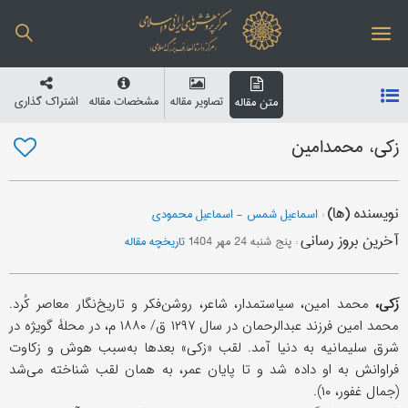
تصاویر مقاله
مشخصات مقاله
اشتراک گذاری
متن مقاله
زکی، محمدامین
نویسنده (ها)
:
اسماعیل شمس
-
اسماعیل محمودی
آخرین بروز رسانی
:
پنج شنبه 24 مهر 1404
تاریخچه مقاله
زَکی،
محمد امین، سیاستمدار، شاعر، روشن‌فکر و تاریخ‌نگار معاصر کُرد.
محمد امین فرزند عبدالرحمان در سال ۱۲۹۷ ق/ ۱۸۸۰ م، در محلۀ گویژه در
شرق سلیمانیه به دنیا آمد. لقب «زکی» بعدها به‌سبب هوش و زکاوت
فراوانش به او داده شد و تا پایان عمر، به همان لقب شناخته می‌شد
(جمال غفور، ۱۰).