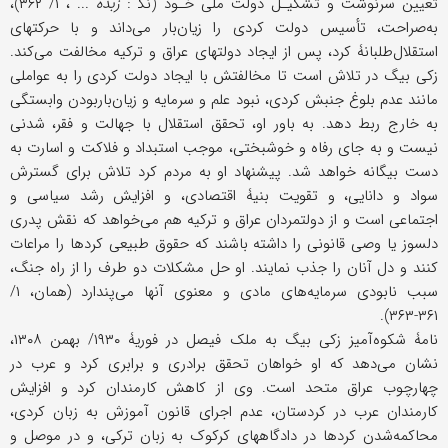
تعیین سرنوشت و تشکیـل دولت ملی خـود (نک‍ :
زبده
... ، ۱/ ۳۶۲)،
به‌صراحت، تأسیس دولت کردی را زیان‌بار می‌داند و با حرکتهای
استقلال‌طلبانۀ کرد، پس از ایجاد دولتهای عراق و ترکیه مخالفت می‌کند.
زکی بیگ در تلاش است تا مخالفتش با ایجاد دولت کردی را به عواملی
مانند عدم بلوغ جنبش کردی، نبود علم و سرمایه و زیان‌باربودن وابستگی
به خارج ربط دهد. به باور او، تحقق استقلال با جهالت و فقر، شدنی
نیست و به جای رفاه و خوشبختی، موجب استبداد و فلاکت و اسارت به
دست بیگانه خواهد شد. پیشنهاد او به مردم کرد تلاش برای گسترش
سواد و دانایی، و تقویت بنیۀ اقتصادی، و افزایش رشد سیاسی و
اجتماعی است و از دولتمردان عراق و ترکیه هم می‌خواهد که نقش پدری
دلسوز یا وصی قانونی را داشته باشند که حقوق طبیعی کردها را مراعات
کنند و دل آنان را جذب نمایند. او حل مشکلات دو طرف را از راه جنگ،
سبب نابودی سرمایه‌های مادی و معنوی آنها می‌پندارد (همان، ۱/
۳۶۱-۳۶۳).
نامۀ شکوه‌آمیز زکی بیگ به ملک فیصل در فوریۀ ۱۹۳۰/ بهمن ۱۳۰۸،
نشان می‌دهد که او خواهان تحقق برادری و برابری کرد و عرب در
چهارچوب عراق متحد است. وی از کاهش کارمندان کرد و افزایش
کارمندان عرب در کردستان، عدم اجرای قانون آموزش به زبان کردی،
محاکمه‌شدن کردها در دادگاههای کرکوک به زبان ترکی، و در موصل و