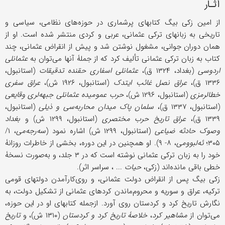
آثـار
از امین زکی بیگ کتابهای پرشماری در حوزه‌های نظامی، سیاسی و
تاریخی به زبانهای ترکی عثمانی، عربی و کردی منتشر شده است. او از
همان دوران جوانی، مشغول نوشتن شد و پیش از انقراض عثمانی، چند
کتاب به زبان ترکی عثمانی تألیف کرد که از جملۀ آنها می‌توان به
عثمانلی
اردوسی
(بغداد، ۱۳۲۴ ق)،
عثمانلی اسفاری حقنده تدقیقات
(استانبول،
۱۳۳۶ ق)،
عراق نصل غائب ایتدک
(استانبول، ۱۹۲۶ ش)،
عراق سفری
خطالرمزی
(استانبول، ۱۲۹۶ ش)،
حرب عمومیده عثمانلی جبهه‌لری وقایعی
(استانبول، ۱۳۳۷ ق)،
سلمان پاک
میدان محاربه‌سی و ذیلی
(استانبول،
۱۳۳۹ ق)،
عراق تاریخ حرب مختصری
(استانبول، ۱۲۹۹ ش) و
بغداد
وصوک حادثه ضیاعی
(استانبول، ۱۲۹۹ ش) اشاره نمود (
سه‌رجه‌می
، ۱/
۳۰۵؛
ئه‌لبوومی
، ۸- ۹). او همچنین در این دوره، بخشی از خاطرات روزانۀ
خود را به زبان ترکی عثمانی نوشته است که در ۳ جلد، و به‌صورت نسخۀ
خطی باقی مانده‌اند (زکی،
حیات
... ، سراسر اثر).
زکی بیگ پس از انقراض دولت عثمانی، و روی‌کارآمدن دولتهای قومی
ترکیه، عراق و سوریه و محروم‌ماندن کردهای عثمانی از تشکیل دولت، به
نگارش تاریخ کرد و کردستان روی آورد. ازجمله کتابهای او در این حوزه،
می‌توان از
مشاهیر کرد
،
خلاصۀ تاریخ کرد و کردستان
(۱۳۱۰ ش)، و
تاریخ