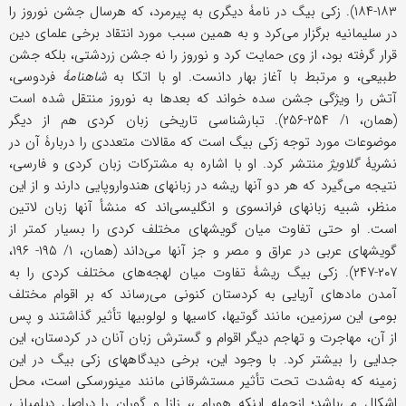
۱۸۳-۱۸۴). زکی بیگ در نامۀ دیگری به پیرمرد، که هرسال جشن نوروز را
در سلیمانیه برگزار می‌کرد و به همین سبب مورد انتقاد برخی علمای دین
قرار گرفته بود، از وی حمایت کرد و نوروز را نه جشن زردشتی، بلکه جشن
طبیعی، و مرتبط با آغاز بهار دانست. او با اتکا به
شاهنامۀ
فردوسی،
آتش را ویژگی جشن سده خواند که بعدها به نوروز منتقل شده است
(همان، ۱/ ۲۵۴-۲۵۶). تبارشناسی تاریخی زبان کردی هم از دیگر
موضوعات مورد توجه زکی بیگ است که مقالات متعددی را دربارۀ آن در
نشریۀ
گلاویژ
منتشر کرد. او با اشاره به مشترکات زبان کردی و فارسی،
نتیجه می‌گیرد که هر دو آنها ریشه در زبانهای هندواروپایی دارند و از این
منظر، شبیه زبانهای فرانسوی و انگلیسی‌اند که منشأ آنها زبان لاتین
است. او حتى تفاوت میان گویشهای مختلف کردی را بسیار کمتر از
گویشهای عربی در عراق و مصر و جز آنها می‌داند (همان، ۱/ ۱۹۵- ۱۹۶،
۲۰۷-۲۴۷). زکی بیگ ریشۀ تفاوت میان لهجه‌های مختلف کردی را به
آمدن مادهای آریایی به کردستان کنونی می‌رساند که بر اقوام مختلف
بومی این سرزمین، مانند گوتیها، کاسیها و لولوبیها تأثیر گذاشتند و پس
از آن، مهاجرت و تهاجم دیگر اقوام و گسترش زبان آنان در کردستان، این
جدایی را بیشتر کرد. با وجود این، برخی دیدگاههای زکی بیگ در این
زمینه که به‌شدت تحت تأثیر مستشرقانی مانند مینورسکی است، محل
اشکال می‌باشد؛ ازجمله اینکه هورامی، زازا و گوران را دراصل دیلمیانی