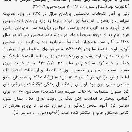
آتاتورک بود (جمال غفور، ۱۶، ۳۸-۴۰؛
سه‎رجه‌می
، ۱/ ۳۰۴).
زکی با آغاز انتخابات نخستین پارلمان عراق در ۱۹۲۵ م، وارد فعالیت
سیاسی، و به‌عنوان نمایندۀ اول مردم سلیمانیه وارد پارلمان تازه‌تأسیس
عراق گردید و به نایب دوم ریاست مجلس برگزیده شد. هم‌زمان ارتش
عراق هم به او درجۀ سرهنگ داد. در دورۀ دوم مجلس نیز که در سال
۱۹۲۸ م آغاز شد، همچنان نمایندۀ سلیمانیه بود و نایب اول مجلس
گردید. او در فاصلۀ سالهای ۱۹۲۵-۱۹۴۲ م، در دولتهای مختلف عراق بیش از
۱۰ بار به مقام وزارت رسید و وزارتخانه‌های مهمی مانند اقتصاد، فرهنگ و
جنگ را اداره کرد. سرانجام در سال ۱۳۲۱ ش/ ۱۹۴۲ م، در دولت نوری
سعید به‌سبب بیماری رماتیسم از وزارت اقتصاد و ارتباطات استعفا داد،
اما تا زمان مرگش، در ۱۹ تیر ۱۳۲۷ ش/ ۱۰ ژوئیۀ ۱۹۴۸ م، همچنان عضو
مجلس سنای عراق بود. او پس از ۶۸ سال زندگی درگذشت و در قبرستان
گردِ سیوان سلیمانیه به خاک سپرده شد (همانجا؛ سجادی، ۶۰-۶۲؛ برای
آشنایی بیشتر با اقدامات زکی بیگ در دولت عراق، نک‍ : جمال غفور،
سراسر اثر). آلبوم عکس زندگی او از دوران کودکی تا پایان عمرش در
کتابی مستقل چاپ و منتشر شده است (
ئه‌لبوومی
... ، سراسر اثر).