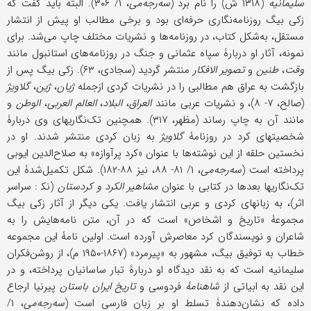
سلیمانیه
(۱۳۱۸ ش) را نام برد (
سه‌رجه‌می
، ۱/ ۳۰۶). البته باید گفت که
زکی بیگ روزنامه‌نگاری حرفه‌ای بود و برخی مطالب او پیش از انتشار
مستقل، به‌شکل کتاب، در روزنامه‌ها و نشریات مختلف چاپ می‌شد. برای
نمونه، آثار او دربارۀ سپاه عثمانی و جنگ در روزنامه‌های استانبول مانند
وقت
،
طنین
و
تصویر الافکار
منتشر گردید (سجادی، ۶۳). زکی بیگ پس از
بازگشت به عراق هم مطالبی را در نشریات کردی ازجمله
ژیان
،
ژین
،
گلاویژ
(صالح، ۷- ۸)، و نشریات عربی مانند
العراق
،
البلاد
،
العالم العربی
،
الوطن
و
مانند آن به چاپ رساند (مظهر، ۳۱۷). همچنین تک‌نگاریهای وی دربارۀ
شخصیتهای کرد در روزنامۀ
گلاویژ
به زبان کردی منتشر شدند. او در
نخستین حلقه از این نوشته‌ها با عنوان «کرد پرآوازه» به صلاح‌الدین ایوبی
پرداخته است (
سه‌رجه‌می
، ۱/ ۸۱- ۸۸، نیز ۸۸-۱۸۲). شکل تکمیل‌شدۀ این
تک‌نگاریها بعدها در کتابی با عنوان
مشاهیر الکرد و کردستان
(نک‍ : سراسر
اثر)، به زبانهای کردی و عربی انتشار یافت. یکی دیگر از آثار زکی بیگ
مجموعۀ «تاریخ و اشخاص» است که در آن، متن ‌نامه‌هایش را به
شاعران و نویسندگان کرد معاصرش آورده است. اولین نامۀ این مجموعه
خطاب به توفیق بیگ، مشهور به «پیرمرد» (۱۸۶۷-۱۹۵۰ م)، از روشن‌فکران
سلیمانیه است که به نقد دیدگاه او دربارۀ تبار ساسانیان پرداخته، و در
این نقد به ابیاتی از
شاهنامۀ
فردوسی و
تاریخ
ایران باستان
پیرنیا ارجاع
داده که نشان‌دهندۀ تسلط او بر زبان فارسی است (
سه‌رجه‌می
، ۱/