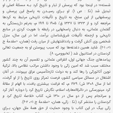
شسته»؛ در اینجا بود که پرسش از تبار و تاریخ کرد بـه مسئلۀ اصلی او
تبدیل شد (نک‍ : ص ۱). او بـرای رسیـدن به پاسخ این پرسش و
پرسشهایی از این سنخ، به تاریخ و تألیفات تاریخی مرتبط به کردها
مراجعه کرد و از ۱۳۲۳ تا ۱۳۳۷ ق/ ۱۹۰۵ تا ۱۹۱۹ م، به‌رغم دل‌بستگی به
گفتمان عثمانی، به دنبال پاسخهایی در رابطه با هویت کردی در منابع
تاریخی و ازجمله تألیفات شرق‌شناسان برآمد، اما در این سال، منزل
شخصی وی آتش گرفت و یادداشتهایش از میان رفت (همان، <مقدمۀ ج
۱>، ۱-۲). شاید همین دغدغه‌ها بود که سبب پیوستن او به جمعیت تعالی
کردستان در استانبول شد (
ئه‌لبوومی
، ۸).
پیامدهای جنگ جهانی اول، انقراض عثمانی و تقسیم آن به چند کشور
مختلف سبب شد که امین زکی با وجود داشتن مراتب نظامی بالا، ترکیۀ
نوین آتاتورکی را رها کند و به دولت تازه‌تأسیس عراق بپیوندد. در آغاز،
اشتغال در مسائل سیاسی کشور، فرصت تمرکز روی تاریخ را از او گرفت،
اما از سال ۱۳۰۸ ش/ ۱۹۲۹ م، که فراغت بیشتری یافت، با الهام از مقالۀ
کرد مینورسکی در
دائرةالمعارف اسلام
، نگارش تاریخ کرد را دوباره آغاز کرد
و سرانجام پس از دو سال در ۱۳۱۰ ش، کتاب
خلاصۀ تاریخ کرد و
کردستان
را منتشر کرد (نک‍ : زکی، همان، <مقدمۀ ج ۱>، ۲-۶).
زکی بیگ در این کتاب با وجود حمایت از حق همۀ ملل جهان، بـرای