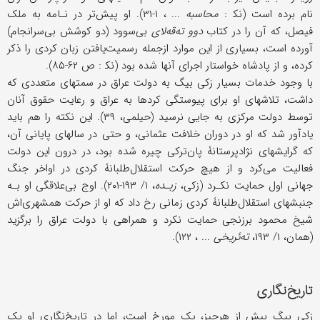
نام برده است (نک‍ :
محاسبه
... ، ۱-۳۱). او پیش‌تر در نـامه به ملک
فیصل، که آن را در کتاب
دوو ته‌قه‌لای
بی‌سوود (دو کوشش بی‌سرانجام)
آورده است، بسیاری از این موارد ازجمله رسمیت‌یافتن زبان کردی را ذکر
کرده، و از پادشاه خواستار اجرای آنها شده بود (نک‍ : ص ۶۲-۸۵).
با وجود خدمات بسیار زکی بیگ به دولت عراق در سمتهای متعددی که
داشت، تلاشهای او برای پیوستگی کردها به عراق و رعایت حقوق آنان
توسط دولت مرکزی به جایی نرسید (حیلمی، ۳۹). این نکته را هم باید
یادآور شد که او در دوران خلافت عثمانی، و حتى در سالهای پایانی آن،
که گرایشهای نژادپرستانۀ پان‌ترکی چیره شده بود، در درون این دولت
فعالیت می‌کرد و از هیچ حرکت استقلال‌طلبانۀ کردی در اواخر جنگ
جهانی اول حمایت نکـرد (زکی،
زبـده
، ۱/ ۱۹۳-۲۰۱). اوج بی‌علاقگی او بـه
جنبشهای استقلال‌طلبانۀ کردی زمانی رخ داد که او از حرکت همشهری‌اش
شیخ محمود برزنجی حمایت نکرد و همراهی با دولت عراق را برگزید
(همان، ۱/ ۱۹۳،
ته‌ئریخی
... ، ۱۲۲).
تاریخ‌نگاری
زکی بیگ بیش از هرچیز، یک مورخ است، اما در تاریخ‌نگاری او یک