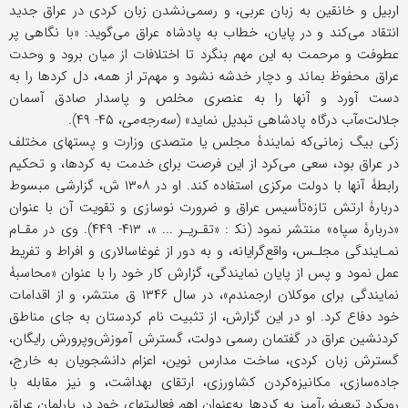
اربیل و خانقین به زبان عربی، و رسمی‌نشدن زبان کردی در عراق جدید
انتقاد می‌کند و در پایان، خطاب به پادشاه عراق می‌گوید: «با نگاهی پر
عطوفت و مرحمت به این مهم بنگرد تا اختلافات از میان برود و وحدت
عراق محفوظ بماند و دچار خدشه نشود و مهم‌تر از همه، دل کردها را به
دست آورد و آنها را به عنصری مخلص و پاسدار صادق آسمان
جلالت‌مآب درگاه پادشاهی تبدیل نماید» (
سه‌رجه‌می
، ۴۵- ۴۹).
زکی بیگ زمانی‌که نمایندۀ مجلس یا متصدی وزارت و پستهای مختلف
در عراق بود، سعی می‌کرد از این فرصت برای خدمت به کردها، و تحکیم
رابطۀ آنها با دولت مرکزی استفاده کند. او در ۱۳۰۸ ش، گزارشی مبسوط
دربارۀ ارتش تازه‌تأسیس عراق و ضرورت نوسازی و تقویت آن با عنوان
«دربارۀ سپاه» منتشر نمود (نک‍‌ : «تقـریـر ... »، ۴۱۳- ۴۴۹). وی در مقـام
نمـایندگی مجلـس، واقع‌گرایانه، و به دور از غوغاسالاری و افراط و تفریط
عمل نمود و پس از پایان نمایندگی، گزارش کار خود را با عنوان «محاسبۀ
نمایندگی برای موکلان ارجمندم»، در سال ۱۳۴۶ ق منتشر، و از اقدامات
خود دفاع کرد. او در این گزارش، از تثبیت نام کردستان به جای مناطق
کردنشین عراق در گفتمان رسمی دولت، گسترش آموزش‌وپرورش رایگان،
گسترش زبان کردی، ساخت مدارس نوین، اعزام دانشجویان به خارج،
جاده‌سازی، مکانیزه‌کردن کشاورزی، ارتقای بهداشت، و نیز مقابله با
رویکرد تبعیض‌آمیز به کردها به‌عنوان اهم فعالیتهای خود در پارلمان عراق