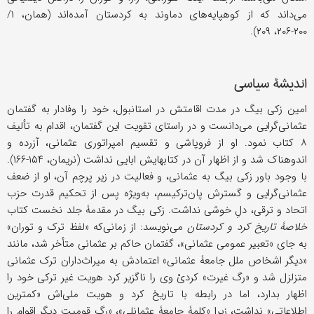
می‌داند که از کوهپایه‌های دماوند به کردستان آمده‌اند (همان، ۱/
۲۰۰-۲۰۶، ۲۰۹).
اندیشۀ سیاسی
امین زکی بیگ در مدت اقامتش در استانبول، خود را وفادار به گفتمان
عثمانی‌گرایی می‌دانست و در راستای تقویت این گفتمان، اقدام به تألیف
۸ کتاب نمود. او از فروپاشی و تقسیم امپراتوری عثمانی، آزرده و
اندوهناک شد و از اظهار آن در کتابهایش ابایی نداشت (نریمان، ۱۵۴-۱۶۶).
با وجود باور زکی بیگ به عثمانی، و فعالیت در زیر پرچم آن، او از ضعف
عثمانی‌گرایی و گسترش پان‌ترکیسم، به‌ویژه پس از تحکیم قدرت حزب
اتحاد و ترقی، دلِ خوشی نداشت. زکی بیگ در مقدمۀ جلد نخست کتاب
خلاصۀ تاریخ کرد و کردستان
می‌نویسد: از زمانی‌که «لفظ ترک و توران»
به جای «تعبیر عمومی عثمانی»، گفتمان حاکم بر عثمانی متأخر شد، مانند
«دیگر اشخاص ملل جامعۀ عثمانی» اعتمادش به میراث‌داران ترک عثمانی
متزلزل شد و «رگ غیرت» کردیْ‌ وی را ناگزیر کرد هویت غیر ترکی خود را
اظهار بدارد، اما در رابطه با تاریخ کرد و هویت ملی‌اش «کمترین
اطلاعاتی» نداشت، زیرا «کلمۀ جامعۀ عثمانلی»، «رگ قومیت دیگر اقوام را