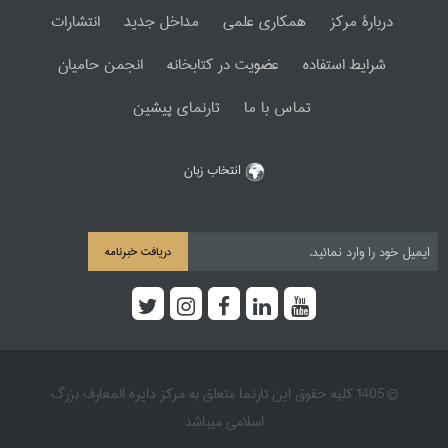
دربارۀ مرکز
همکاری علمی
مداخل جدید
انتشارات
شرایط استفاده
عضویت در کتابخانه
انجمن حامیان
تماس با ما
تارنمای پیشین
انتخاب زبان
دریافت خبرنامه
© 1405 کلیه حقوق این تارنما متعلق به مرکز دایره المعارف بزرگ
اسلامی میباشد