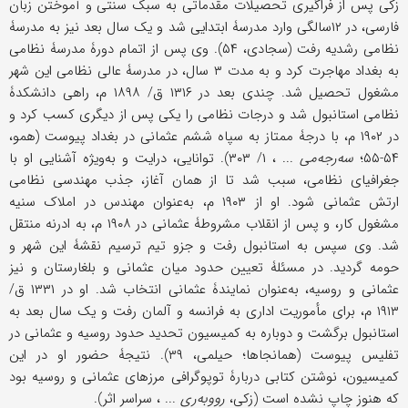
زکی پس از فراگیری تحصیلات مقدماتی به سبک سنتی و آموختن زبان
فارسی، در ۱۲سالگی وارد مدرسۀ ابتدایی شد و یک سال بعد نیز به مدرسۀ
نظامی رشدیه رفت (سجادی، ۵۴). وی پس از اتمام دورۀ مدرسۀ نظامی
به بغداد مهاجرت کرد و به مدت ۳ سال، در مدرسۀ عالی نظامی این شهر
مشغول تحصیل شد. چندی بعد در ۱۳۱۶ ق/ ۱۸۹۸ م، راهی دانشکدۀ
نظامی استانبول شد و درجات نظامی را یکی پس از دیگری کسب کرد و
در ۱۹۰۲ م، با درجۀ ممتاز به سپاه ششم عثمانی در بغداد پیوست (همو،
۵۴-۵۵؛
سه‌رجه‌می
... ، ۱/ ۳۰۳). توانایی، درایت و به‌ویژه آشنایی او با
جغرافیای نظامی، سبب شد تا از همان آغاز، جذب مهندسی نظامی
ارتش عثمانی شود. او از ۱۹۰۳ م، به‌عنوان مهندس در املاک سنیه
مشغول کار، و پس از انقلاب مشروطۀ عثمانی در ۱۹۰۸ م، به ادرنه منتقل
شد. وی سپس به استانبول رفت و جزو تیم ترسیم نقشۀ این شهر و
حومه گردید. در مسئلۀ تعیین حدود میان عثمانی و بلغارستان و نیز
عثمانی و روسیه، به‌عنوان نمایندۀ عثمانی انتخاب شد. او در ۱۳۳۱ ق/
۱۹۱۳ م، برای مأموریت اداری به فرانسه و آلمان رفت و یک سال بعد به
استانبول برگشت و دوباره به کمیسیون تحدید حدود روسیه و عثمانی در
تفلیس پیوست (همانجاها؛ حیلمی، ۳۹). نتیجۀ حضور او در این
کمیسیون، نوشتن کتابی دربارۀ توپوگرافی مرزهای عثمانی و روسیه بود
که هنوز چاپ نشده است (زکی،
رووبه‌ری
... ، سراسر اثر).