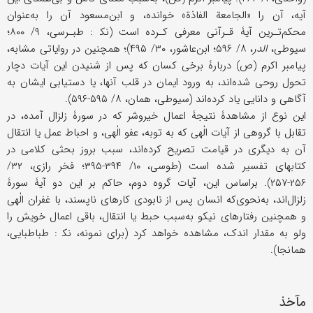
آیه، آن را «الجامعة الفاذة» خوانده، و ابن‌مسعود آن را به‌عنوان
محکم‌تـرین آیۀ قـرآنی معرفی کـرده است (نک‍ : طبـرسی، ۹/ ۸۰۰؛
سیوطی،
الدر
، ۸/ ۵۹۶؛ ابن‌عاشور، ۳۰/ ۴۹۵)؛ همچنین در روایاتی مشابه،
پیامبر اکرم (ص) دربارۀ برخی کسان که پس از شنیدن این آیات دچار
تحول روحی شده‌اند، به ورود ایمان در قلب آنها، یا دستیابی ایشان به
آگاهی و دانایی یاد کرده‌اند (سیوطی، همان، ۸/ ۵۹۵-۵۹۶).
این نوع از مشاهدۀ نتیجۀ اعمال خیروشر که در سورۀ زلزال آمده، در
تقابل با گروهی از آیات الٰهی که به توبه، عفو الٰهی، و احباط عمل یا انتقال
آن به دیگری در قیامت تصریح کرده‌اند، سبب بروز بحثی کلامی در
کتابهای تفسیر شده است (طوسی، ۱۰/ ۳۹۴-۳۹۵؛ فخر رازی، ۳۲/
۲۵۶-۲۵۷). بر‌اساس ‌این، آیات گروه دوم، حاکم بر این دو آیۀ سورۀ
زلزال‌اند، به‌نحوی‌که انسان پس از نابودی کارهای ناپسند، با غفران الٰهی
و همچنین رفتارهای نیکو به‌سبب حبط یا انتقال، باقی اعمال خویش را
ولو به مقدار اندک، مشاهده خواهد کرد (برای نمونه، نک‍ : طباطبایی،
همانجا).
مآخذ