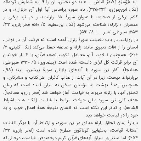
آیۀ «یَوْمَئِذٍ یَصْدُرُ النّاسُ ... » به دو بخش، آن را ۹ آیه شمارش کرده‌اند
(نک‍ : ابن‌جوزی، ۳۲۴-۳۲۵). نام سوره براساس آیۀ اول آن «زلزال»، و در
کلام برخی از صحابه، با عنوان سورۀ «اذا زلزلت»، و در نزد برخی از
مفسران «الزلزلة» شناخته می‌شود (نک‍ : ابن‌عطیه، ۵/ ۵۱۰؛ فخر رازی، ۳۲/
۲۵۳؛ سیوطی،
الدر
... ، ۸/ ۵۹۱).
در روایات، در باب فضیلت سورۀ زلزال آمده است که قرائت آن در نوافل،
انسان را از آفات دنیوی مانند زلزله و صاعقه حفظ می‌کند (نک‍ : کلینی، ۲/
۶۲۶)؛ همچنین تـلاوت آن، معـادل تلاوت نصف
قرآن
، یا ۴ بار خواندن
آن برابر قرائت کل
قرآن
دانسته شده است (بیضاوی، ۵/ ۳۳۰؛ سیوطی،
همانجا). آغاز این سوره با آیه‌های پایانی سورۀ پیشین، بینه (۹۸)،
بی‌ارتباط نیست؛ زیرا در آن آیات از عذاب کافران اهل‌کتاب و مشرکان، و
همچنین وعدۀ بهشت به مؤمنان سخن به میان آمده است که زمان
تحقق آنها، با زلزلۀ مربوط به قیامت آغاز خواهد شد (فخر رازی، همانجا).
هدف کلی این سوره بیان حوادث مرتبط با قیامت (نک‍ : ﻫ د، اشراط
السّاعه)، و تذکر این نکته است که انسان نتیجۀ همۀ اعمال خوب و بد
خود را در قیامت خواهد دید.
دربارۀ زمان تحقق زلزلۀ مذکور در این سوره، و ارتباط آن با دیگر اتفاقات
آستانۀ قیامت، بحثهایی گوناگون مطرح شده است (فخر رازی، ۳۲/
۲۵۴)؛ اما مبتنی‌بر سیاق آیه‌های
قرآن
کریم درخصوص قیامت، درحالی‌که