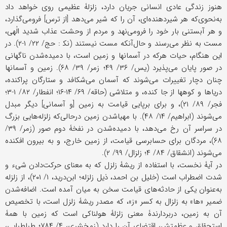
هنوز زندگی عادی انسانی جریان دارد، زلزلۀ عظیمی روی خواهد داد
به‌نحوی‌که هر شیردهنده‌ای، آن را که شیر می‌دهد [از ترس] فرومی‌گذارد،
و هر آبستنی بار خود را فرومی‌نهد و مردم از وحشت عذاب شدید الٰهی،
مست به نظر می‌رسند و حال‌آنکه مست نیستند (نک‍ : حج/ ۲۲/ ۱-۲). در
این ‌هنگام، حیات هرکه در آسمانها و زمین است، با دمیده‌شدن ناگهانی
در صور پایان می‌پذیرد (یس/ ۳۶/ ۴۹؛ زمر/ ۳۹/ ۶۸). زمین و آسمانها
چنان دچار تغییرات می‌شوند که آسمان می‌شکافد و ستارگان پراکنده،
دریاها و کوهها از جا کنده، و متلاشی (حاقه/ ۶۹/ ۱۴-۱۶؛ انفطار/ ۸۲/ ۱-۳؛
فجر/ ۸۹/ ۲۱)، و برای برپایی قیامت به زمین [و آسمانی] دیگر مبدل
می‌شوند (ابراهیم/ ۱۴/ ۴۸). با مهیا‌شدن زمین درحالی‌که زلزله‌هایی بزرگ
در سراسر آن رخ می‌دهد، با دمیده‌شدن در نفخۀ دوم صور (زمر/ ۳۹/
۶۸)، مردگان برای حسابرسی قیامت، از زمین خارج، و به بیرون افکنده
می‌شوند (انشقاق/ ۸۴/ ۴؛ زلزال/ ۹۹/ ۲).
در آیۀ نخست، با استفاده از ریشۀ زلزل که به معنای حرکت‌دادن شیء و
شدت اضطراب است (خلیل بن احمد، ذیل زلزله؛ ابن‌درید، ۱/ ۲۰۱)، از زلزله
به‌عنوان یکی از حادثه‌های قیامت سخن به میان آمده است. اضافه‌شدن
ضمیر «ها» به زلزال به کسر «ز»، که مصدر ریشۀ زلزل است، با تخصیص
آن به زمین، دربردارندۀ معنی زلزلۀ هولناکی است که زمین با همۀ
استحقاق و عظمتش، اقتضای آن را دارد (زمخشری، ۴/ ۷۸۴؛ طباطبایی،