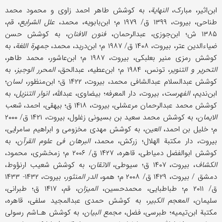
ابن‌اثیر، مبارک،
النهایة
، به کوشش طاهر احمد زاوی و محمود محمد
طناحی، بیروت، ۱۳۹۹ ق/ ۱۹۷۹ م؛ ابن‌بابویه، محمد،
علل الشرایع
، قم،
۱۳۸۵ ش؛ ابن‌جوزی، عبدالرحمان،
فنون الافنان
، به کوشش حسن
ضیاء‌الدین عتر، بیروت، ۱۴۰۸ ق/ ۱۹۸۷ م؛ ابن‌درید، محمد،
جمهرة اللغة
، به
کوشش رمزی منیر بعلبکی، بیروت، ۱۹۸۷ م؛ ابن‌عاشور، محمد طاهر،
التحریر و التنویر
، تونس، ۱۹۸۴ م؛ ابن‌عطیه، عبدالحق،
المحرر الوجیز
، به
کوشش عبدالسلام عبدالشافی محمد، بیروت، ۱۴۲۲ ق؛ ابن‌منظور،
لسان
؛
ابن‌ندیم،
الفهرست
، بیروت، دار المعرفه؛ بیضاوی، عبدالله،
انوار التنزیل
، به
کوشش محمد ‌عبدالرحمان مرعشلی، بیروت، ۱۴۱۸ ق؛ بیهقی، احمد،
شعب
الایمان
، به کوشش محمد‌‌ سعید بن بسیونی زغلول، بیروت، ۱۴۲۱ ق/ ۲۰۰۰
م؛ خلیل بن احمد،
العین
، به کوشش مهدی مخزومی و ابراهیم سامرایی،
بیروت، دار مکتبة الهلال؛ زرکش، محمد،
البرهان فی علوم القرآن
، به
کوشش ابوالفضل دمیاطی، قاهره، ۱۴۲۷ ق/ ۲۰۰۶ م؛ زمخشری، محمود،
الکشاف
، بیروت، ۱۴۰۷ ق؛ سیوطی،
الاتقان
، به کوشش شعیب ارنؤوط،
دمشق / بیروت، ۱۴۲۹ ق/ ۲۰۰۸ م؛ همو،
الدر المنثور
، بیروت، ۱۴۳۲- ۱۴۳۳
ق/ ۲۰۱۱ م؛ طباطبایی، محمدحسین،
المیزان
، قم، ۱۴۱۷ ق؛ طبرانی،
سلیمان،
المعجم الکبیر
، به کوشش حمدی عبدالمجید سلفی، قاهره،
مکتبة ابن‌تیمیه؛ طبرسی، فضل،
مجمع البیان
، به کوشش هـاشم رسولی