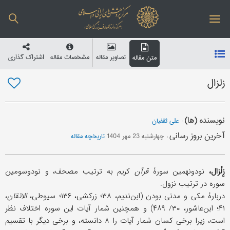
تصاویر مقاله
مشخصات مقاله
اشتراک گذاری
متن مقاله
زلزال
نویسنده (ها)
:
علی ثقفیان
آخرین بروز رسانی
:
چهارشنبه 23 مهر 1404
تاریخچه مقاله
زِلْزال،
نودونهمین سورۀ
قرآن
کریم به ترتیب مصحف، و نودوسومین
سوره در ترتیب نزول.
دربارۀ مکی و مدنی‌ بودن (ابن‌ندیم، ۳۸؛ زرکشی، ۱۳۶؛ سیوطی،
الاتقان
،
۴۱؛ ابن‌عاشور، ۳۰/ ۴۸۹) و همچنین شمار آیات این سوره اختلاف نظر
است، زیرا برخی کسان شمار آیات را ۸ دانسته، و برخی دیگر با تقسیم