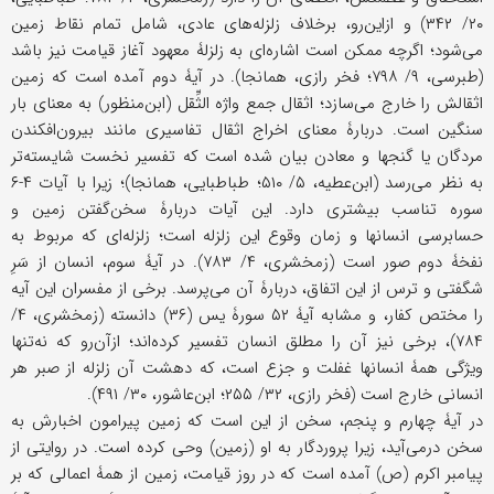
۲۰/ ۳۴۲) و ازاین‌رو، برخلاف زلزله‌های عادی، شامل تمام نقاط زمین
می‌شود؛ اگرچه ممکن است اشاره‌ای به زلزلۀ معهود آغاز قیامت نیز باشد
(طبرسی، ۹/ ۷۹۸؛ فخر رازی، همانجا). در آیۀ دوم آمده است که زمین
اثقالش را خارج می‌سازد؛ اثقال جمع واژه الثِّقل (ابن‌منظور) به معنای بار
سنگین است. دربارۀ معنای اخراج اثقال تفاسیری مانند بیرون‌افکندن
مردگان یا گنجها و معادن بیان شده است که تفسیر نخست شایسته‌تر
به نظر می‌رسد (ابن‌عطیه، ۵/ ۵۱۰؛ طباطبایی، همانجا)؛ زیرا با آیات ۴-۶
سوره تناسب بیشتری دارد. این آیات دربارۀ سخن‌گفتن زمین و
حسابرسی انسانها و زمان وقوع این زلزله است؛ زلزله‌ای که مربوط به
نفخۀ دوم صور است (زمخشری، ۴/ ۷۸۳). در آیۀ سوم، انسان از سَرِ
شگفتی و ترس از این اتفاق، دربارۀ آن می‌پرسد. برخی از مفسران این آیه
را مختص کفار، و مشابه آیۀ ۵۲ سورۀ یس (۳۶) دانسته (زمخشری، ۴/
۷۸۴)، برخی نیز آن را مطلق انسان تفسیر کرده‌اند؛ از‌آن‌رو که نه‌تنها
ویژگی همۀ انسانها غفلت و جزع است، که دهشت آن زلزله از صبر هر
انسانی خارج است (فخر رازی، ۳۲/ ۲۵۵؛ ابن‌عاشور، ۳۰/ ۴۹۱).
در آیۀ چهارم و پنجم، سخن از این است که زمین پیرامون اخبارش به
سخن در‌می‌آید، زیرا پروردگار به او (زمین) وحی کرده است. در روایتی از
پیامبر اکرم (ص) آمده است که در روز قیامت، زمین از همۀ اعمالی که بر