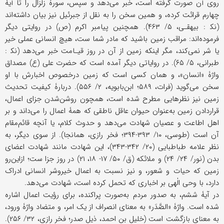
روی آن صورت گرفته است، خبر می‌دهد و سپس، سورۀ زلزال را تا آیۀ
چهارم قرائت کرده، و همین سخن را به نقل از جبرئیل نیز بیان داشته‌اند
(نک‍ : بیهقـی، ۵/ ۴۶۳). همچنین پیامبر اکرم (ص) در روایتی دیگر
فرموده‌اند: مراقب زمین باشید که مادر شما ست، هیچ انسانی عملی خیر
یا شر نمی‌کند، مگر اینکه زمین از آن در روز قیـامت خبر می‌دهد (نک‍ :
طبرانی، ۵/ ۶۵). در روایاتی دیگر آمده است که حضرت علی (ع) مصداق
واژۀ «انسان»، و همان کسی است که زمین درخصوص اخبارش با او
سخن می‌گوید (فرات، ۵۸۹؛ ابن‌بابویه، ۲/ ۵۵۶). دربارۀ کیفیت تحدیث
زمین نیز نظرهایی مطرح شده است، همچون روشن‌شدن جزای اعمال،
قراردادن زمین به‌عنوان حیوان عاقل ناطقی که همۀ اعمال را می‌داند و بر
اهل اطاعت و عصیان شهادت می‌دهد و حدوث کلام، یا آنچه قائم‌مقام
آن است (طوسی، ۱۰/ ۳۹۳-۳۹۴؛ فخر رازی، همانجا). از سوی دیگر، به
‌نظر علامه طباطبایی (۲۰/ ۳۴۲-۳۴۳)، این شهادت مانند شهادت اعضای
بدن (نور/ ۲۴/ ۲۴) و ملائکه (ق/ ۵۰/ ۱۷- ۱۸، ۲۱) در روز جزا ست؛ ازاین‌رو
زمین که حیات و شعور، و نیز نسبت به اعمال خیروشر انسانی ادراک
دارد، با وحی الٰهی بر اخباری که تحمل کرده است، شهادت می‌دهد.
در آیۀ ششم، به صدور مردم به‌صورت پراکنده، برای رؤیت اعمال اشاره
شده است. واژۀ «الصَّدَر» به معنای انصراف از یک امر، و متضاد واژۀ ورود،
به معنای بازگشت است (خلیل بن احمد، ذیل صدر؛ فخر رازی، ۳۲/ ۲۵۶).