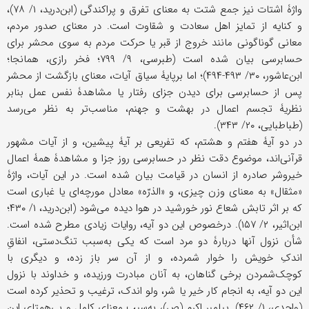
واژۀ اشتات نیز جمع شتت به معنای تفرق و پراکندگی (ابن‌درید، ۱/ ۷۸)،
و کنایه از تمایز اهل سعادت و شقاوت است. در معنای صدور مردم،
معانی گوناگونی مانند خروج از قبر یا حرکت مردم به سوی محشر برای
حسابرسی بیان شده است (طبرسی، ۹/ ۷۹۹؛ فخر رازی، همانجا؛
ابن‌عاشور، ۳۰/ ۴۹۳-۴۹۴)؛ اما برپایۀ سیاق آیات، معنای بازگشت از محشر
پس از حسابرسی برای دیدن جزای رفتار یا مشاهدۀ نفس عمل بنابر
نظریۀ تجسم اعمال در بهشت و جهنم، مناسب‌تر به نظر می‌رسد
(طباطبایی، ۲۰/ ۳۴۳).
در دو آیۀ هفتم و هشتم، که تفریعی بر آیۀ پیشین، و از آیات مشهور
قرآنی‌اند، موضوع دقت نظر در حسابرسی روز جزا و مشاهدۀ همۀ اعمال
خیروشر صادره از انسان در قیامت بیان شده است. در این آیات، واژۀ
«مثقال» به معنای وزن چیزی، و «الذرّه» معادل مورچه‌ای یا غباری است
که بر اثر تابش شعاع نور خورشید در هوا دیده می‌شود (ابن‌درید، ۱/ ۴۳۰؛
ابن‌اثیر، ۲/ ۱۵۷). درخصوص این دو آیه، روایات زیادی مطرح شده است.
شأن نزول آنها دربارۀ دو مرد است که یکی به‌سبب تنگ‌دستی، انفاقِ
اندکِ خویش را خوار شمرده، و از آن سر باز زده، و دیگری با
کوچک‌شمردن برخی گناهان، به آنان مبادرت ورزیده، و خداوند با نزول
این دو آیه، به انجام کار خیر یا شر، ولو اندک، ترغیب و تحذیر کرده است
(واحدی، ۱/ ۴۶۲). پیامبر اکرم (ص)، به‌سبب معنای کامل و بی‌همتای این