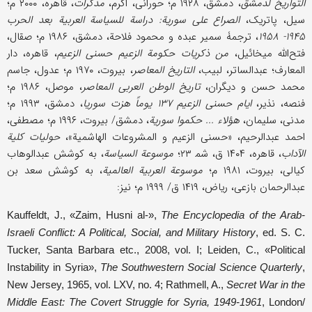
التواریخ لدمشق
، دمشق، ۱۹۲۸ م؛ حورانی، اکرم،
مذکرات
، قاهره، ۲۰۰۰ م؛
سیل، پاتریک،
الصراع على سوریة: دراسة للسیاسة العربیة بعد الحرب
۱۹۴۵- ۱۹۵۸
، ترجمۀ سمیر عبده و محمود فلاحة، دمشق، ۱۹۸۶ م؛ صقال،
فتح‌الله میخائیل،
من ذکریات حکومة الزعیم حسنی الزعیم
، قاهره، دار
المعارف؛ عبدالساتر، لبیب،
التاریخ المعاصر
، بیروت، ۱۹۷۰ م؛ عدول، جاسم
محمد حسن و دیگران،
تاریخ الوطن العربی المعاصر
، موصل، ۱۹۸۶ م؛
فنصه، نذیر،
ایام حسنی الزعیم ۱۳۷ یوماً هزت سوریا
، دمشق، ۱۹۹۳ م؛
مدنی، سلیمان،
هؤلاء ... حکموا سوریة
، دمشق/ بیروت، ۱۹۹۶ م؛ مصطفى،
احمد عبدالرحیم، «حسنی الزعیم و المشروعات الهاشمیة»،
حولیات کلیة
الآداب
، قاهره، ۱۴۰۴ ق، شم‍ ۲۳؛
موسوعة السیاسة
، به کوشش عبدالوهاب
کیالی، بیروت، ۱۹۸۱ م؛
موسوعة العربیة العالمیة
، به کوشش سعد بن
عبدالرحمان بازعی، ریاض، ۱۴۱۹ ق/ ۱۹۹۹ م؛ نیز:
Kauffeldt, J., «Zaim, Husni al-»,
The Encyclopedia of the Arab-
Israeli Conflict: A Political, Social, and Military History
, ed. S. C.
Tucker, Santa Barbara etc., 2008, vol. I; Leiden, C., «Political
Instability in Syria»,
The Southwestern Social Science Quarterly
,
New Jersey, 1965, vol. LXV, no. 4; Rathmell, A.,
Secret War in the
Middle East: The Covert Struggle for Syria, 1949-1961
, London/