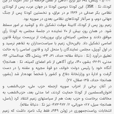
۲۶۳ بب‍ ؛ ریتمل،
، نیز برای آگاهی از نقش فرانسه در کنار آمریکا در این
کودتا، نک‍ : .
). این کودتا دومین کودتا در جهان عرب، پس از کودتای
35ff
نظامی بکر صدقی در ۱۹۳۶ م در عراق، و نخستین کودتا پس از جنگ
جهانی دوم، و سرآغاز کودتاهای نظامی بعدی در سوریه بود.
زعیم روز پس از کودتا، کابینۀ موقت تشکیل داد و کوشید بر امور مسلط
شود. در همان روز، بیش از ۷۰ نماینده در جلسۀ مجلس به کودتا رأی
موافق دادند و مجلس کمیته‌ای برای برون‌رفت از بن‌بست برپایۀ قانون
اساسی تشکیل داد. بااین‌حال، زعیم با سیاست‌مداران به تفاهم نرسید و
در اول آوریل، مجلس نمایندگان را منحل کرد و قانون اساسی را به حالت
تعلیق درآورد (نک‍ : دنبالۀ مقاله؛ حداد، ۳۱، ۳۴؛ ریتمل،
؛ عبدالساتر، ۹۴؛
25
مدنی، ۶۱-۶۲؛ بشور، ۱۴۰، برای آگاهی از نام اعضای کمیته، نک‍ : همانجا)؛
آنگاه خود را رئیس دولت خواند، دو قوۀ مجریه و مقننه را در دست
گرفت و ادارۀ دو وزارتخانۀ دفاع و کشور را شخصاً عهده‌دار شد (بشور،
همانجا؛ حداد، ۳۵؛ صقال، ۲۷).
در آغاز، برخی از احزاب سوریه ازجمله حزب ملی، حزب‌الشعب و
اخوان‌المسلمین از کودتا حمایت کردند، اما مدتی بعد، حزب‌الشعب به
مخالفت برخاست و حزب بعث هم از سیاستهای زعیم انتقاد کرد (باسل،
همانجا؛ سیل، ۸۷؛ حورانی، ۲/ ۹۷۲-۹۷۳؛ نیز نک‍ : دنبالۀ مقاله).
انتخابات ریاست‌جمهوری در ژوئن ۱۹۴۹، فقط یک نامزد داشت که زعیم