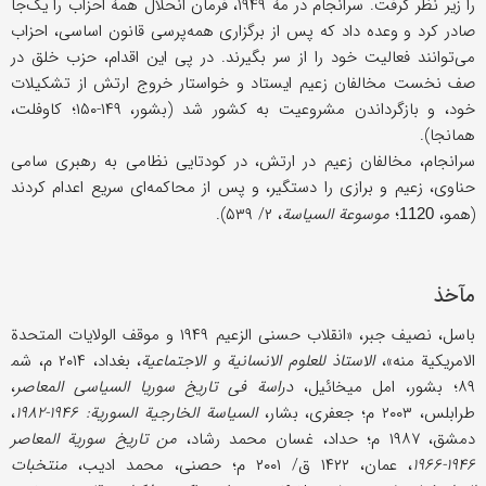
را زیر نظر گرفت. سرانجام در مۀ ۱۹۴۹، فرمان انحلال همۀ احزاب را یک‌جا
صادر کرد و وعده داد که پس از برگزاری همه‌پرسی قانون اساسی، احزاب
می‌توانند فعالیت خود را از سر بگیرند. در پی این اقدام، حزب خلق در
صف نخست مخالفان زعیم ایستاد و خواستار خروج ارتش از تشکیلات
خود، و بازگرداندن مشروعیت به کشور شد (بشور، ۱۴۹-۱۵۰؛ کاوفلت،
همانجا).
سرانجام، مخالفان زعیم در ارتش، در کودتایی نظامی به رهبری سامی
حناوی، زعیم و برازی را دستگیر، و پس از محاکمه‌ای سریع اعدام کردند
(همو،
؛
موسوعة السیاسة
، ۲/ ۵۳۹).
1120
مآخذ
باسل، نصیف جبر، «انقلاب حسنی الزعیم ۱۹۴۹ و موقف الولایات المتحدة
الامریکیة منه»،
الاستاذ للعلوم الانسانیة و الاجتماعیة
، بغداد، ۲۰۱۴ م، شم‍
۸۹؛ بشور، امل میخائیل،
دراسة فی تاریخ سوریا السیاسی المعاصر
،
طرابلس، ۲۰۰۳ م؛ جعفری، بشار،
السیاسة الخارجیة السوریة: ۱۹۴۶-۱۹۸۲
،
دمشق، ۱۹۸۷ م؛ حداد، غسان محمد رشاد،
من تاریخ سوریة المعاصر
۱۹۴۶-۱۹۶۶
، عمان، ۱۴۲۲ ق/ ۲۰۰۱ م؛ حصنی، محمد ادیب،
منتخبات