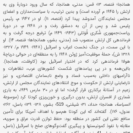
همانجا؛ فنصه، ۱۳؛ قس: مدنی، همانجا، که سال ورود دوبارۀ وی به
ارتش را ۱۹۴۵ م آورده است) و بدین ترتیب، با سیاست‌مداران و اعضای
مجلس نمایندگان آمدوشد پیدا کرد (فنصه، ۱۱). او در ۱۹۴۷ م، رئیس
پلیس شد و پس از آن به دمشق رفت و در ۱۹۴۸ م، در دورۀ
ریاست‌جمهوری شُکری قُوَتلی (۱۹۴۳- ۱۹۴۹ م) ترفیع درجه گرفت و به
فرماندهی کل ارتش منصوب شد (مدنی، بشور، همانجاها؛ فنصه، ۱۴). او
با این سمت، در جنگ نخست اعراب و اسرائیل (۱۹۴۸- ۱۹۴۹ م/ ۱۳۲۷-
۱۳۲۸ ش)، حملۀ موفقیت‌آمیز ژوئن ۱۹۴۸ را به منطقه‌ای در حوالی دریاچۀ
هولا۱ فرماندهی کرد که در اختیار اسرائیل بود (کاوفلت، همانجا).
بااین‌همه و در پی پیامدهای شکست کشورهای عرب، تظاهرات و
ناآرامیهای داخلی به‌سبب فساد و وضع نابسامان اقتصادی، و نیز
نارضایتی ارتش از حکومت و موج انتقادهای نمایندگان مجلس از ارتش،
زعیم در آستانۀ برکناری قرار گرفت؛ اما او در ۳۰ مارس ۱۹۴۹، به یاری
شماری از افسران ارتش، بدون درگیری و خون‌ریزی کودتا کرد (
موسوعة
السیاسة
، همانجا؛ حداد، ۳۱؛ شیمُنی،
؛ بشور، ۱۳۸- ۱۳۹؛ باسل، ۲۶۲؛
519
عدول، ۱۷۶). گفته‌اند که این کودتا هم‌سو با اهداف آمریکا برای تأمین
منافع نفتی این کشور در منطقه بود: حفظ توازن قدرت عراق و سوریه،
مقابله با نفوذ کمونیستها و پیگیری گفت‌وگوهای صلح با اسرائیل (باسل،
41