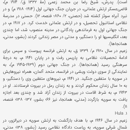
است). پدرش، شیخ رضا بن محمد زعمی (مق‍ ۱۳۳۲ ق/ ۱۹۱۴ م)،
قاضی‌عسکر ارتش عثمانی، در جریان جنگ جهانی اول (۱۹۱۴- ۱۹۱۸ م) و در
نبرد آبراه سوئز کشته شد (حصنی، ۲/ ۸۶۰؛ فنصه، ۱۲). حسنی در مدرسۀ
نظامی استانبول تحصیل، و در ارتش عثمانی خدمت کرد. در ۱۹۱۷ م، در
جنگ جهانی اول به فرماندهی پادگانی در مدینه منصوب شد، اما چندی
بعد، انگلیسیها او را دستگیر، و مدتی در مصر زندانی کردند (بشور، مدنی،
همانجاها).
زعیم در سال ۱۹۲۰ م/ ۱۳۳۹ ق، به ارتش فرانسه پیوست و سپس برای
ادامۀ تحصیلات نظامی به پاریس رفت و در پایان ۱۹۴۱ م، به درجۀ
سرهنگی رسید (همانجاها). در جنگ جهانی دوم (۱۹۳۹-۱۹۴۵ م)، به
نمایندگی از سوی دولت ویشی در فرانسه، متحد آلمان، همراه نیروهایش
در سوریه با متفقین جنگید. در ۱۹۴۱ م، نیروهای متفقین وی را دستگیر، و
به ۱۰ سال زندان محکوم کردند و به زندان رمل در بیروت فرستادند. او در
۱۹۴۳ م، به شرط اقامت در بیروت از زندان آزاد شد و چندی بعد اجازه
یافت به سوریه بازگردد (مدنی، همانجا، نیز ۶۶؛ بشور، ۱۳۷- ۱۳۸؛ فنصه،
۱۱).
۱. Hula
زعیم در سال ۱۹۴۶ م، با هدف بازگشت به ارتش سوریه در دیرالزور، در
شمال شرقی سوریه، به ریاست دادگاه نظامی رسید (بشور، ۱۳۸؛ مدنی،