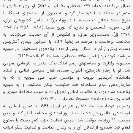
دنبال می‌کردند (حداد، ۳۷؛ مصطفى، ۵۰؛ لیدن،
). او برای همکاری با
357
مصر در منطقه به قاهره سفر کرد و به پیروی از سیاستهای آمریکا، با
طرح اتحاد «هلال الخصیب» یا «سوریۀ بزرگ»، شامل کشورهای عراق،
اردن، سوریه، فلسطین و لبنان، که نوری سعید (۱۸۸۸- ۱۹۵۸ م/ ۱۳۰۶-
۱۳۷۸ ق)، نخست‌وزیر عراق، و انگلیس از آن حمایت می‌کردند، به
مخالفت برخاست و هرچند در ژوئیۀ ۱۹۴۹، با اسرائیل پیمان آتش‌بس
بست، پیش از آن با اسکان بیش از ۰۰۰‘۲ پناه‌جوی فلسطینی در سوریه
موافقت کرده بود (باسل، ۲۶۵؛ مصطفى، همانجا؛ کاوفلت،
).
1119
مجموعۀ رفتارها و سیاستهای زعیم اندک‌اندک منجر به نارضایی عمومی
شد. او با رفتار نادرستی، آنتوان سعاده، فعال سیاسی لبنانی و استاد
دانشگاه آمریکایی بیروت و مؤسس حزب ملی سوریه را که به
سازمان‌دهی قیام مسلحانه ضد حکومت لبنان محکوم، و به سوریه
پناهنده شده بود، به مقامات لبنانی تحویل داد و سبب محاکمۀ صوری و
اعدام وی شد (همانجا؛
موسوعة
العربیة
... ، ۳/ ۲۶۱).
زعیم در عرصۀ سیاست داخلی هم در آوریل ۱۹۴۹، با صدور فرمانی به
فرماندهی نظامی حق داد تا امتیاز روزنامه‌های مخالف را لغو کند و بدین
ترتیب، ۴۹ روزنامه توقیف شد؛ سپس فعالیت حزب کمونیست را ممنوع
اعلام کرد، شماری از فعالان آن را به زندان انداخت و فعالیت دیگر احزاب