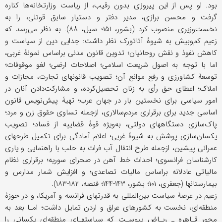
بود. او پس از این پیروزی بدون رقیب، از ریاست وزارتخانه‌ها کناره
گرفت و محسن برازی، مدیر دفتر و دستیار سابق قوتلی، را به
نخست‌وزیری منصوب کرد (بشور، ۱۵۱؛ سیل، ۸۸). به نظر می‌رسد که
زعیم کم‌وبیش به شیوۀ آتاتورک نظر داشت: جدایی دین از سیاست و
کاهش نفوذ و نقش روحانیان؛ تدوین قانون مدنی براساس نمونۀ غربی،
اما با توجه به اصول شریعت اسلامی؛ اصلاحات ارضی؛ لغو موقوفات؛
توسعۀ کشاورزی و رفع موانع آن؛ تصویب قانونهای تجارت، مجازات و
املاک؛ اعطای حق رأی به زنان تحصیل‌کرده، و مشارکت‌دادن آنان در
امور سیاسی برای نخستین بار در جهان عرب؛ تهیۀ پیش‌نویس قانون
اساسی جدید برای برقراری مردم‌سالاری، ازجمله تساوی حقوق زن و مرد؛
پاک‌سازی دستگاههای دولتی، به‌ویژه قوۀ قضاییه از فساد؛ تصویب
یکسان‌سازی پوشش به شیوۀ غربی؛ اعلام آمادگی برای تکمیل طرحهای
عمرانی پیشین، ازجمله طرح انتقال آب فرات به حلب با راهنمایی و یاری
کارشناسان فرانسوی؛ احداث خط آهن در صحرای سوریه؛ برقراری نظام
مالیاتی عادلانه براساس مالیات تصاعدی؛ و افزایش شمار مدارس و
بیمارستانها (جعفری، ۱۰۱؛ بشور، ۱۴۳-۱۴۴؛ فنصه، ۱۸۲-۱۸۳).
زعیم در عرصۀ سیاست بین‌المللی به قدرتهای فرانسه و آمریکا، و در حوزۀ
منطقه‌ای، نخست به کشورهای عراق و اردن تمایل داشت؛ امـا بعد به
محور قـاهره ـ ریـاض پیوسـت که سیاستهـای منطقه‌ای یکسانی را