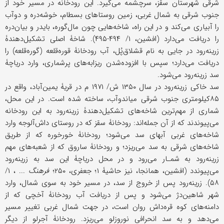
شرقی شهرستان سقز، سرچشمه می‌گیرد. این رودخانه در مسیر خود از
جنوب شرقی به شمال غربی، زمین روستاهای بسطام، خوشه‌دره و دو‌آب
را آبیاری می‌کند و در این راه، شاخه‌هایی چون مال‌گوره، بایدر و بیان‌‌دره
را دریافت می‌دارد (افشین، ۱/ ۴۹۴-۴۹۵). شاخۀ اصلی تشکیل‌دهندۀ
زرینه‌رود در جایی به نام قشلاق‌پُل، آب رودخانۀ قوره‌قلعه (گوره‌قلعه) را
دریافت می‌دارد؛ سپس با افزوده‌شدن ریزابه‌های پرشماری، وارد دریاچۀ
سد زرینه‌رود می‌شود.
سد خاکی زرینه‌رود در سال ۱۳۵۰ ش/ ۱۹۷۱ م در قریۀ یمین‌آباد، واقع در
۸۵کیلومتری جنوب شرقی میاندوآب، ساخته شده است. در این محل،
شماری از مهم‌ترین شاخه‌های تشکیل‌دهندۀ زرینه‌رود به این رودخانه
می‌پیوندند که از آن جمله‌اند: رودخانۀ سقز که در روستای داش‌آلوجه وارد
شاخه‌های غربی آبهای سد می‌شود؛ رودخانۀ خورخوره که از طریق
شاخه‌های شرقی به سد می‌ریزد؛ و رودخانۀ ساروق که از شعبه‌های مهم
زرینه‌رود به‌ شمـار می‌رود و در محل دریاچۀ این سد به زرینه‌رود
می‌پیوندد (افشین، همانجا، نیز حاشیۀ ۱؛ جعفری، ۲۵۰؛
فرهنگ
... ، ۱/
۵۸). زرینه‌رود پس از خروج از سد، در مسیر خود به سوی شمال، وارد
شهر شاهین‌دژ می‌شود و پس از دریافت آب رودخانۀ آخچی که از
دامنه‌های کوه قره‌داش روان است، در جهت شمال غربی تغییر مسیر
می‌دهد و به سد انحرافی نوروزلو می‌ریزد. رودخانۀ آجرلو از دیگر