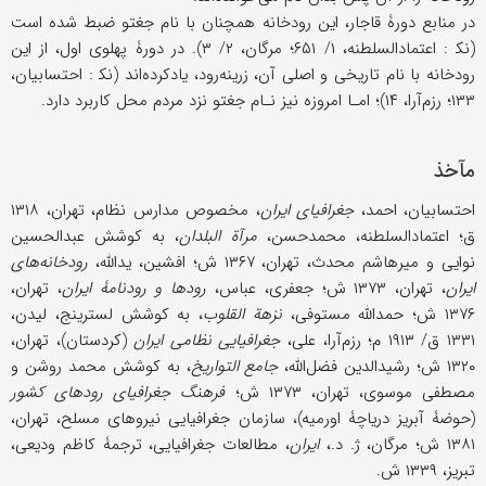
در منابع دورۀ قاجار، این رودخانه همچنان با نام جغتو ضبط شده است
(نک‍ : اعتمادالسلطنه، ۱/ ۶۵۱؛ مرگان، ۲/ ۳). در دورۀ پهلوی اول، از این
رودخانه با نام تاریخی و اصلی آن، زرینه‌رود، یادکرده‌اند (نک‍ : احتسابیان،
۱۳۳؛ رزم‌آرا، ۱۴)؛ امـا امروزه نیز نـام جغتو نزد مردم محل کاربرد دارد.
مآخذ
احتسابیان، احمد،
جغرافیای ایران
، مخصوص مدارس نظام، تهران، ۱۳۱۸
ق؛ اعتمادالسلطنه، محمدحسن،
مرآة البلدان
، به کوشش عبدالحسین
نوایی و میرهاشم محدث، تهران، ۱۳۶۷ ش؛ افشین، یدالله،
رودخانه‌های
ایران
، تهران، ۱۳۷۳ ش؛ جعفری، عباس،
رودها و رودنامۀ ایران
، تهران،
۱۳۷۶ ش؛ حمدالله مستوفی،
نزهة القلوب
، به کوشش لسترینج، لیدن،
۱۳۳۱ ق/ ۱۹۱۳ م؛ رزم‌آرا، علی،
جغرافیایی نظامی ایران
(کردستان)، تهران،
۱۳۲۰ ش؛ رشیدالدین فضل‌الله،
جامع‌ التواریخ
، به کوشش محمد روشن و
مصطفى موسوی، تهران، ۱۳۷۳ ش؛
فرهنگ جغرافیای رودهای کشور
(حوضۀ آبریز دریاچۀ اورمیه)، سازمان جغرافیایی نیروهای مسلح، تهران،
۱۳۸۱ ش؛ مرگان، ژ. ‌د.،
ایران
، مطالعات جغرافیایی، ترجمۀ کاظم ودیعی،
تبریز، ۱۳۳۹ ش.