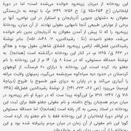
این رودخانه از دیرباز، زرینه‌رود خوانده می‌شده است؛ اما در دورۀ
ایلخانیان (ح ۶۵۴-۷۵۰ ق/ ح ۱۲۵۶- ۱۳۴۹ م)، با توجه به دل‌بستگی
مغولان به دشتهای جنوبی آذربایجان و استقرار در این نواحی، آنها بر
برخی از عوارض طبیعی آنجا نامهایی مغولی نهادند. از آن میان، رودخانۀ
زرینه‌رود را که تا پیش از آمدن مغولان به آذربایجان بدین نام خوانده
می‌شد، جغتو نامیدند (نک‍ : رشیدالدین، ۲/ ۱۰۴۸، ۱۰۵۱). بنابر نوشتۀ
رشیدالدین فضل‌الله، اراضی زرینه‌رود قشلاق شاهان مغول بوده و هلاگو
در ۶۶۳ ق/ ۱۲۶۵ م، در کنار این رودخانه درگذشته است (همانجا). به
نوشتۀ حمدالله مستوفی، که در سدۀ ۸ ق/ ۱۴ م از این رودخانه با نام
جغتو یاد کرده است، این رودخانه با درازای ۲۰ فرسنگ، از کوههای
کردستان در حدود دیه سیاه‌کوه سرچشمه می‌گیرد، زمینهای ولایت مراغه
را آبیاری می‌کند و در پایان به دریای شور طسوج یا طروج (دریاچۀ
اورمیه) می‌ریزد (ص ۸۷، ۲۲۳، ۲۴۱). از نوشتۀ رشیدالدین فضل‌الله (۶۴۵-
۷۱۸ ق/ ۱۲۴۷- ۱۳۱۸ م) این‌گونه پیدا ست که در دورۀ او نام زرینه‌رود در
میان مردم همچنان رواج داشته، و نام مغولی جغتو فقط برای ثبت این
رودخانه در اسناد رسمی به‌ کار رفته است (همانجا)؛ اما حمدالله مستوفی
در اواخر دورۀ ایلخانیان از این رودخانه فقط با نام جغتو یاد کرده است.
گویا این نام مغولی از آن زمان در میان مردم پذیرفته شده بود و این
رودخانه را از آن ‌پس بدان نام می‌خوانده‌اند.