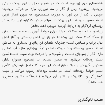
شاخه‌های مهم زرینه‌رود است که در همین محل با این رودخانه یکی
می‌شود. زرینه‌رود پس از گذر از سد نوروزلو، وارد میاندوآب می‌شود؛
سپس با گذر از این شهر، به موازات سیمینه‌رود، به سوی شمال غربی
ادامۀ مسیر می‌دهد. این رودخانه سرانجام در ۳۰کیلومتری بناب، در
روستای قره‌گزلو به دریاچۀ اورمیه می‌ریزد (همانجاها).
زرینه‌رود بـا حدود ۳۰۰ کمـ‍ درازا، دارای حوضۀ آبریزی بـه مسـاحت بیش‌
از ۰۰۰‘۱۱ کم‍ـ۲ است. این رودخانه در پایـان فصل زمستان و آغاز فصل
بهار، پرآب و سیلابی است؛ چنان‌که طغیان آن زیانهای بسیاری به مناطق
اطراف مسیر رودخانه وارد می‌کند، اما در دیگر روزهای سال، آب کمتری
دارد. گذر از زمینهای سست و شیب‌دار، با سرعت زیاد، سبب شسته‌شدن
بستر رودخانه می‌شود. به همین سبب، آب زرینه‌رود همواره دارای
مقادیری گل‌و‌لای و مواد معلق است. این مواد که حاصل فرسایش دائمی
بستر حوضۀ رودخانه است، در مصب رودخانه رسوب می‌کند و سبب
گستردگی و باتلاقی‌شدن دلتای آن می‌شود (
فرهنگ
، افشین، جعفری،
همانجاها).
سبب نام‌گذاری