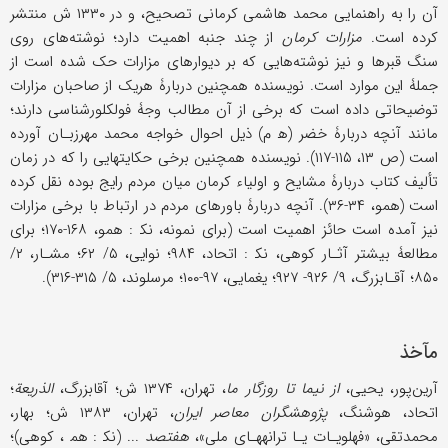
آن را به راهنمایی محمد هاشمی کرمانی تصحیح، و در ۱۳۳۰ ش منتشر
کرده است.
مزارات کرمان
از چند جنبه اهمیت دارد؛ نوشته‌های روی
سنگ قبرها و نیز نوشته‌هایی که بر دیوارهای مزارات حک شده است از
جملۀ این موارد است. نویسنده همچنین دربارۀ هریک از صاحبان مزارات
توضیحاتی داده است که برخی از آن مطالب وجۀ فولکلورشناسی دارند؛
مانند آنچه دربارۀ خضر (ه‍ م) ذیل احوال خواجه محمد مهرزبـان آورده
است (ص ۱۳، ۱۱۵-۱۱۷). نویسنده همچنین برخی حکایتهایی را که در زمان
تألیف کتاب دربارۀ مشایح و اولیاء کرمان میان مردم رایج بوده نقل کرده
است (همو، ۳۴-۳۶). آنچه دربارۀ باورهای مردم در ارتباط با برخی مزارات
نیز آمده است حائز اهمیت است (برای نمونه، نک‍ : همو، ۱۶۸-۱۷۰؛ برای
مطالعۀ بیشتر آثـار کوهی، نک‍ : اتحاد، ۹۸۴؛ نوایی، ۵/ ۶۲؛ مشـار، ۲/
۸۵۰؛ آقـابزرگ، ۹/ ۹۲۶- ۹۲۷؛ یغمایی، ۹۷-۱۰۰؛ مرسلوند، ۵/ ۳۱۵-۳۱۶).
مآخذ
آرین‌پور، یحیى،
از نیما تا روزگار ما
، تهران، ۱۳۷۴ ش؛ آقابزرگ،
الذریعة
؛
اتحاد، هوشنگ،
پژوهشگران معاصر ایران
، تهران، ۱۳۸۳ ش؛ بهار،
محمدتقی، «فهلویـات یـا ترانه‎هـای ملی»،
هفتصد
... (نک‍ : هم‍ ، کوهی)؛