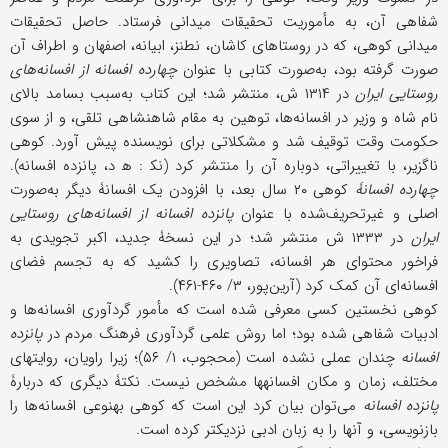
شفاهی آن، به مأموریت تحقیقات میدانی فرستاد. حاصل تحقیقات
میدانی کوهی، که در روستاهای کاشان، نطنز، ابیانه، اصفهان و اطراف آن
صورت گرفته بود، به‌صورت کتابی با عنوان
چهارده افسانه از افسانه‌های
روستایی ایران
در ۱۳۱۴ ش، منتشر شد؛ این کتاب به‌سبب بسامد بالای
نام شاه و وزیر در افسانه‌ها، توهین به مقام شاهنشاهی تلقی، و از سوی
حکومت وقت توقیف شد و مشکلاتی برای نویسنده پیش آورد. کوهی
ناگزیر، با تغییراتی، دوباره آن را منتشر کرد (نک‍ : ه‍ د، پانزده افسانه).
چهارده افسانۀ
کوهی ۲۰ سال بعد، با افزودن یک افسانۀ دیگر به‌صورت
اصلی و غیرتحریف‌شده با عنوان
پانزده افسانه از افسانه‌های روستایی
ایران
در ۱۳۳۳ ش منتشر شد؛ در این نسخۀ جدید، اکبر تجویدی به
فراخور محتوای هر افسانه، تصاویری را کشید که به تجسم فضای
افسانه‌ای آن کمک کرد (آرین‌پور، ۳/ ۴۶۰-۴۶۱).
کوهی نخستین کسی معرفی شده است که مأمور گردآوری افسانه‌ها و
ادبیات شفاهی شده بود؛ اما روش علمی گردآوری فرهنگ مردم در
پانزده
افسانه
چندان عملی نشده است (محجوب، ۱/ ۵۶)؛ زیرا راویان، روایتهای
مختلف، زمان ‎و مکان افسانه‏ها مشخص نیست. نکتۀ دیگری که دربارۀ
پانزده افسانه
می‌توان بیان کرد این است که کوهی به‎نوعی افسانه‌ها را
بازنویسی، و آنها را به زبان ادبی نزدیک‎تر کرده است.