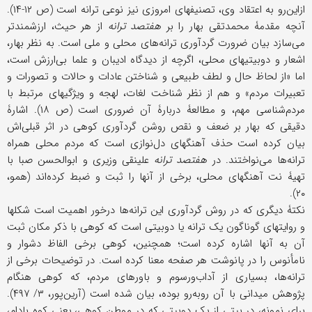
ازاین‌‎رو به اعتقاد وی، تصنیفهای امروزی نیز نوعی ترانه است (ص ۱۲-۱۴).
آنچه مقدمۀ محمدتقی بهار را بر
هفتصد ترانه
از هر حیث، ارزشمندتر
می‌سازد بیان ضرورت گردآوری ترانه‌های محلی و ملی است. به نظر بهار،
اشعار و دوبیتیهای محلی، اگرچه از دیدگاه ادیبان و علما بی‌ارزش است،
اما «از لحاظ حال و لطف طبیعی و شناختن عادات و حالات و تصورات و
تعبیرات مردم» و هم از نظر شناخت لغات، لهجه و ویژگیهای مرتبط با
مردم‌شناسی مهم، و مطالعۀ دربارۀ آن ضروری است (ص ۱۸). اشارۀ
دقیقی که بهار بر ضعف و نقص روشن گردآوری کوهی در اثر قبلی‌اش
بیان کرده است حذف آهنگهای دل‌نوازی است که مردم محلی همراه
ترانه‌ها می‌نواختند. در
هفتصد ترانه
علینقی وزیری و ابوالحسن صبا با
تهیۀ نت آهنگهای محلی، برخی از آنها را ثبت و ضبط کرده‌اند (همو،
۲۰).
نکتۀ دیگری که در روش گردآوری این ترانه‌ها درخور اهمیت است شکلها
و روایتهای گوناگون یک ترانه یا دوبیتی است که کوهی با ذکر مکان ثبت
آن به آنها اشاره کرده است؛ همچنین، کوهی برخی الفاظ دشوار و
نامأنوس را در پانوشت هر صفحه معنا کرده است. در توضیحات برخی از
ترانه‌ها، بسیاری از آداب‌و‌رسوم و باورهای مردم، که کوهی هنگام
پژوهش میدانی با آن روبه‌رو بوده، بیان شده است (آرین‌پور، ۳/ ۴۹۷).
برای نمونه، در بیتی از یک دوبیتی که در موطن کوهی، یعنی کوه بادام،