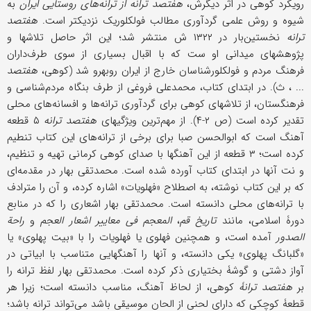
رویکرد کوهی در اثر دیگرش،
هفتصد ترانه از ترانه‌های روستایی ایران
به
شیوه و روش علمی گردآوری مطالب فولکلوریک نزدیک‎تر است.
هفتصد
ترانه
نخستین‌بار در ۱۳۲۲ ش منتشر شد؛ این اثر حاصل تلاشها و
پژوهشهای میدانی او ست که با اقبال بسیاری از سوی طرف‌داران
فرهنگ مردم و فولکلور‌شناسان خارج از ایران روبه‎رو شد (کوهی،
هفتصد
... ، ث). در ابتدای کتاب، محمدعلی فروغی از طرف بنگاه مردم‌شناسی و
فرهنگستان، از تلاشهای کوهی برای گردآوری ترانه‌‌ها و افسانه‌های محلی
تقدیر کرده است (ص ۲-۴). از مهم‌ترین ویژگیهای
هفتصد ترانه
۵ قطعه
آهنگ است که ابوالحسن صبا برای برخی از ترانه‌های این کتاب تنطیم
کرده است؛ ۳ قطعه از این آهنگها با صدای کوهی کرمانی تهیه و تنظیم،
و نت آنها در ابتدای کتاب آورده شده است. محمدتقی بهار در مقدمه‌ای
که بر این کتاب نوشته، به اصطلاح «فهلویات» اشاره کرده، و آن را مترادف
با ترانه‌های محلی دانسته است. محمدتقی بهار اشعاری را که در منابع
دورۀ اسلامی، مانند
تاریخ قم
،
المعجم فی معاییر اشعار العجم
و
راحة
الصدور
آمده است، و همچنین فهلوی یا فهلویات را با «بیت پهلوی» یا
«گلبانگ پهلوی» یکی دانسته، و آنها را آهنگهایی متناسب با ابیاتی در
آواز دشتی و گوشۀ بختیاری ذکر کرده است. محمدتقی بهار لفظ ترانه را
بر
هفتصد ترانۀ
کوهی، از لحاظ آهنگ، مناسب دانسته است؛ زیرا هر
قطعۀ کوچکی که دارای لحنی از الحان موسیقی باشد می‌تواند ترانه باشد؛