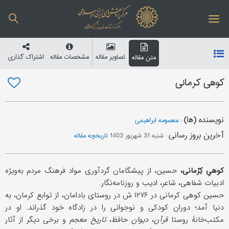
تصاویر مقاله
مشخصات مقاله
اشتراک گذاری
متن مقاله
کوهی کرمانی
نویسنده (ها)
:
معصومه ابراهیمی
آخرین بروز رسانی
:
شنبه 31 شهریور 1403
تاریخچه مقاله
کوهیِ کِرْمانی،
حسین، از پیشگامان گردآوری مواد فرهنگ مردم به‌ویژه
ادبیات شفاهی، شاعر، ادیب و روزنامه‌نگار.
حسین کوهی کرمانی در ۱۲۷۶ ش در روستای بادامان، از توابع کرمان، به
دنیا آمد؛ دوران کودکی و نوجوانی را در زادگاه خود گذراند. او در
مکتب‌خانۀ روستا
قرآن
،
دیوان
حافظ،
تاریخ معجم
و برخی دیگر از آثار