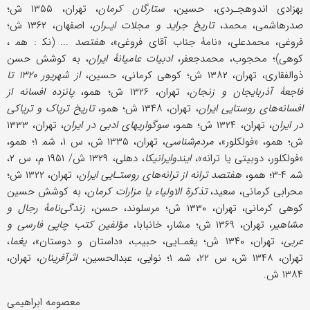
بهزادی اندوهجـردی، حسین،
ستارگان کرمان
، تهران، ۱۳۵۵ ش؛
صدرهاشمی، محمد،
تاریخ جراید و مجلات ایـران
، اصفهان، ۱۳۶۲ ش؛
فروغی، محمدعلی، «نامۀ جناب آقای فروغی»،
هفتصد
... (نک‍ : هم‍ ،
کوهی)؛ محجوب، محمدجعفر،
ادبیات عامیانۀ ایران
، به کوشش حسن
ذوالفقاری، تهران، ۱۳۸۲ ش؛ کوهی کرمانی، حسین،
از شهریور ۱۳۲۰ تا
فاجعۀ آذربایجان و زنجان
، تهران، ۱۳۲۶ ش؛ همو،
پانزده افسانه از
افسانه‌های روستایی ایران
، تهران، ۱۳۴۸ ش؛ همو،
تاریخ تریاک و تریاکی
در ایران
، تهران، ۱۳۲۴ ش؛ همو،
سوگواریهای ادبی در ایران
، تهران، ۱۳۳۳
ش؛ همو، «فولکلور»،
مردم‌شناسی
، تهران، ۱۳۳۵ ش، س ۱، شم‍ ۱؛ همو،
«فولکلور، دوبیتی یا ترانه»،
ایندوایرانیکا
، دهلی، ۱۳۲۹ ش/ ۱۹۵۱ م، س ۲،
شم‍ ۴-۳؛ همو،
هفتصد ترانه از ترانه‌های روستـایی ایران
، تهران، ۱۳۲۲ ش؛
محرابی کرمانی، سعید،
تذکرة الاولیاء یا مزارات کرمان
، به کوشش حسین
کوهی کرمانی، تهران، ۱۳۳۰ ش؛ مرسلوند، حسن،
زندگی‌نامۀ رجال و
مشاهیر
، تهران، ۱۳۶۹ ش؛ مشار، خانبابا،
مؤلفین کتب چاپی فارسی و
عربی
، تهران، ۱۳۴۰ ش؛ یغمـایی، حبیب، «داستان و دوستان»،
یغما
،
تهران، ۱۳۴۸ ش، س ۲۲، شم‍ ۱؛ نوایی، عبدالحسین،
اثرآفرینان
، تهران،
۱۳۸۴ ش.
معصومه ابراهیمی