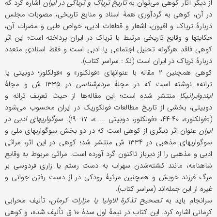
از دیگر آثار کوهی می‌توان به
تاریخ تریاک و تریاکی در ایران
اشاره کرد که
در آن، کوهی به گردآوری همۀ اسناد و منابع تاریخی، مصوبات مجلس
دربارۀ تریاک و افیون، اشعار و قطعات ادبی، خواص طبی و مضرات آن،
حکایتها و وقایع تاریخی مرتبط با تریاک در ایران پرداخته است؛ این اثر
کوهی فاقد هرگونه تحلیل اجتماعی یا ادبی است و فقط اسنادی متعدد
دربارۀ تریاک در ایران است (نک‍ : سراسر کتاب).
کوهی همچنین ۲ مقاله با عنوانهای «فولکلور» و «فولکلور؛ دوبیتی یا
ترانه» نوشته است که در مجلۀ
مردم‌شناسی
در ۱۳۳۵ ش و مجلۀ
ایندوایرانیکا
منتشر شده است؛ این مقاله‌ها از حیث تعریف ترانه و
دوبیتی، بخشی از تاریخ مطالعات فولکوریک در ایران محسوب می‌شود
(«فولکلور»، ۴۰-۴۴، «فولکلور، دوبیتی ... »، ۱۷- ۱۹).
سوگواریهای ادبی در
ایران
عنوان اثر دیگری از کوهی است که در دو بخش سوگواریهای ملی و
سوگواریهای مذهبی در ۱۳۳۴ ش منتشر شد؛ کوهی در این اثر، مراثی
ادبی و مذهبی را از دیرباز تاکنون گرد آورده است. مراثی مربوط به وقایع
شاهنامه، مانند کشته‌شدن سهراب به دست رستم یا زاری فردوسی بر
مرگ فرزند خویش و همچنین مرثیۀ رودکی در از دست رفتن جوانی و
غیره از این جمله‌اند (سراسر کتاب).
سرانجام باید به
تصحیح تذکرة الاولیا یا مزارات کرمان
، تألیف محرابی
کرمانی اشاره کرد. این کتاب در نیمۀ اول سدۀ ۱۰ ق تألیف شده، و کوهی