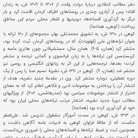
نشر مطالب انتقادی دربارۀ دولت وقت، از ۱۳۰۷ تا ۱۳۰۹ ش، به زندان
افتاد؛ پس از آزادی، چندی در روستاهای اطراف کرمان اقامت کرد و بار
دیگر به گردآوری افسانه‌ها، دوبیتیها و اشعار محلی مردم این مناطق
پرداخت (کوهی، همانجا).
کوهی در ۱۳۱۰ ش، به تشویق محمدتقی بهار، مجموعه‌ای از ۱۲۰ ترانه با
عنوان
ترانه‌های ملی
(فهلویات)، که در روستاهای کرمان ثبت کرده بود،
منتشر کرد (همان، ۵-۶). همان سال، مستشرقانی چون هانری ماسه و
کریستن‎سن این ترانه‌ها را به زبان فرانسوی و آلمانی ترجمه و منتشر
کردند؛ بعدها، ترجمه‌‌هایی از این اثر به زبانهای انگلیسی و روسی نیز
منتشر شد (همان، ۶). کوهی در ۱۳۱۱ ش، نشریۀ
نسیم صبا
را پس از یک
دوره تعطیلی، دوباره منتشر کرد. وی در مقدمۀ جدید نشریه، هدف از
انتشار آن را پرداختن به موضوعات ادبی و فکاهی اعلام کرد که به معنای
احتراز از انتشار موضوعات سیاسی بود (صدرهاشمی، ۳۰۲). از ویژگیهای
مطالب دورۀ جدید نشریه، انتشار مرتب ترانه‌های محلی ایران بود که
خود او گردآوری کرده بود (همانجا).
در ۱۳۱۳ ش، کوهی در سمت آموزگار مشغول تدریس شد. علی‌اصغر
حکمت، که از علاقۀ فراوان کوهی به ادبیات عامه آگاهی داشت، و
همچنین ثبت و ضبط ترانه‌ها و افسانه‌های محلی را ضروری می‌دانست،
در کسوت وزیر وقت، کوهی را برای گردآوری فرهنگ مردم و عناصر