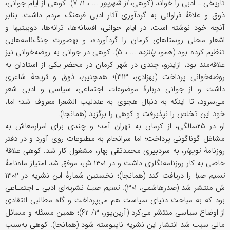
تاریخی ـ ادبی را خواند (کوهی،
از شهریور
... ، ۱/ ۷). کوهی از ایام جوانی،
ذوق و علاقۀ فراوانی به گردآوری آثار ادبی فرهنگ مردم داشت. بنابر
آنچه خود نوشته است، در ایام جوانی، افسانه‌ها، ترانه‌ها، دوبیتیها و
اشعار محلی روستاهای کرمان را گردآورده، و به‎صورت جنگ‌نامه‌‌هایی
تنظیم کرده بود (همو،
پانزده
... ، ۵). کوهی در جوانی به روضه‌خوانی نیز
علاقه‌مند بود، ازاین‎رو، چندی در شهر کرمان در محضر یکی از استادان به
روضه‌خوانی ‌پرداخت (بهزادی، ۳۱۳)؛ همچنین، ذوق و قریحۀ شاعری
داشت و از جوانی دربارۀ موضوعات اجتماعی‎، سیاسی و ادبی شعر
می‌سرود، تا اینکه به دنبال هجوی به عندلیب ‌الشعرا معروف شد؛ اما،
خود این تخلص را نپذیرفت و کوهی را برگزید (همانجا).
او در ۲۵سالگی، از کرمان به تهران آمد؛ و چندی برای امرارمعاش به
مشاغل گوناگونی پرداخت؛ اما سرانجام به مطبوعات روی آورد و در دفتر
روزنامۀ
نوبهار
، به سردبیری محمدتقی بهار، مشغول کار شد. کوهی علاقۀ
خاصی به کار روزنامه‌نگاری داشت و در ۱۳۰۱ ش، موفق شد امتیاز ماه‌نامۀ
نسیم صبا
را دریافت کند (همانجا)؛ نخستین شمارۀ این نشریه در ۱۳۰۲
ش منتشر شد (صدرهاشمی، ۳۰۱).
نسیم صبـا
نشریه‌ای ادبی ـ اجتمـاعی
بود که به مباحث دنیای سیاست هم می‌پرداخت و گاه مطالبی انتقادی
از اوضاع سیاسی منتشر می‌کرد (آرین‌پور، ۳/ ۶۲)؛ همین مسئله و مسائل
مالی سبب شد انتشار این نشریه ناپیوسته شود (همانجا). کوهی به‌‎سبب