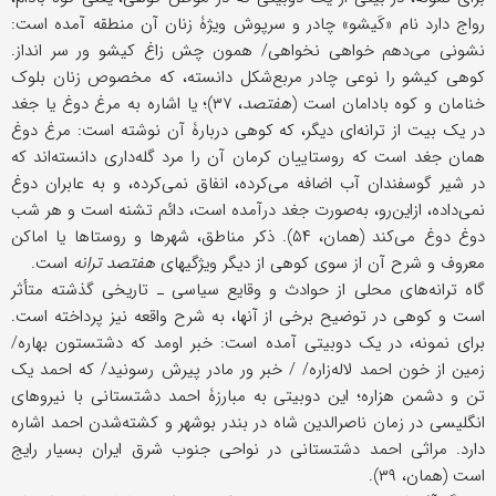
رواج دارد نام «کَیشو» چادر و سرپوش ویژۀ زنان آن منطقه آمده است:
نشونی می‌دهم خواهی نخواهی/ همون چش زاغ کیشو ور سر انداز.
کوهی کیشو را نوعی چادر مربع‌شکل دانسته، که مخصوص زنان بلوک
خنامان و کوه بادامان است (
هفتصد
، ۳۷)؛ یا اشاره به مرغ دوغ یا جغد
در یک بیت از ترانه‌‌‌ای دیگر، که کوهی دربارۀ آن نوشته است: مرغ دوغ
همان جغد است که روستاییان کرمان آن را مرد گله‌داری دانسته‌اند که
در شیر گوسفندان آب اضافه می‌کرده، انفاق نمی‌کرده، و به عابران دوغ
نمی‌داده، از‌‌این‌رو، به‌صورت جغد درآمده است، دائم تشنه است و هر شب
دوغ دوغ می‌کند (همان، ۵۴). ذکر مناطق، شهرها و روستاها یا اماکن
معروف و شرح آن از سوی کوهی از دیگر ویژگیهای
هفتصد ترانه
است.
گاه ترانه‌‌های محلی از حوادث و وقایع سیاسی ـ تاریخی گذشته متأثر
است و کوهی در توضیح برخی از آنها، به شرح واقعه نیز پرداخته است.
برای نمونه، در یک دوبیتی آمده است: خبر اومد که دشتستون بهاره/
زمین از خون احمد لاله‌زاره/ / خبر ور مادر پیرش رسونید/ که احمد یک
تن و دشمن هزاره؛ این دوبیتی به مبارزۀ احمد دشتستانی با نیروهای
انگلیسی در زمان ناصرالدین شاه در بندر بوشهر و کشته‌شدن احمد اشاره
دارد. مراثی احمد دشتستانی در نواحی جنوب شرق ایران بسیار رایج
است (همان، ۳۹).