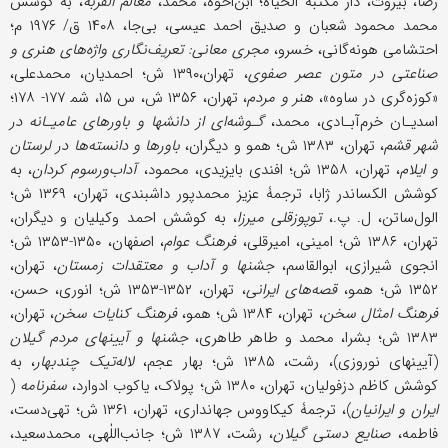
رضا، بیروت، دار مکتبة الحیاة؛ ابن‌اخوه، محمد،
معالم ‌القربة
، به کوشش
محمد محمود شعبان و صدیق ‌احمد عیسى، بی‌جا، ۱۴۰۸ ق/ ۱۹۷۶ م؛
احتشامی هونه‌گانی، خسرو،
مجری معانی: تعریف‌نگاری واژه‌های هنری و
صناعتی در متون عصر صفوی
، تهران،۱۳۹۰ ش؛ احمدیان، محمدعلی،
«کوزه‌گری در ساوه»،
هنر و مردم
، تهران، ۱۳۵۶ ش، س ۱۵، شم‍ ۱۷۷- ۱۷۸؛
اسدیـان خرم‌آبـادی، محمد،
گـوشه‌ای از دانشها و باورهای عامیـانه در
شهر قشم
، تهران، ۱۳۸۳ ش؛ همو و دیگران،
باورها و دانسته‌ها در لرستان
و ایلام
، تهران، ۱۳۵۸ ش؛ افندی بایزیدی، محمود،
آداب‌ورسوم کردان
، به
کوشش الکساندر ژابا، ترجمۀ عزیز محمدپور داشبندی، تهران، ۱۳۶۹ ش؛
الول‌ساتن، ل. پ.،
توپوز‌قلی میرزا
، به کوشش احمد وکیلیان و دیگران،
تهران، ۱۳۸۶ ش؛ امینی، امیرقلی،
فرهنگ عوام
، اصفهان، ۱۳۵۰-۱۳۵۳ ش؛
انجوی ‌شیرازی، ابوالقاسم،
جشنها و آداب و معتقدات زمستان
، تهران،
۱۳۵۲ ش؛ همو،
قصه‌های ایرانی
، تهران، ۱۳۵۲-۱۳۵۳ ش؛ انوری، حسن،
فرهنگ امثال سخن
، تهران، ۱۳۸۴ ش؛ همو،
فرهنگ کنایات سخن
، تهران،
۱۳۸۳ ش؛ بشرا، محمد و طاهر طاهری،
جشنها و آیینهای مردم گیلان
(آیینهای نوروزی)، رشت، ۱۳۸۵ ش؛ بهار عجم،
لاله‌تیک چند‌بهار
، به
کوشش کاظم دزفولیان، تهران، ۱۳۸۰ ش؛ پولاک، یاکوب ادوارد،
سفرنامه
(
ایران و ایرانیان
)، ترجمۀ کیکاووس جهانداری، تهران، ۱۳۶۱ ش؛ تهی‌دست،
فاطمه،
صنایع دستی گیلان
، رشت، ۱۳۸۷ ش؛ جانب‌اللٰهی، محمدسعید،