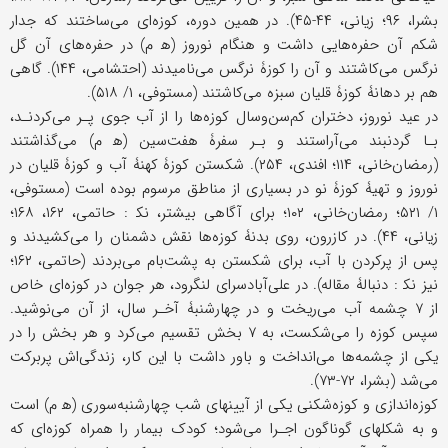
بشرا، ۹۶؛ زیانی، ۴۴-۴۵). در همین دوره، کوزه‌ای می‌ساختند که جدار
شکم آن حفره‌هایی داشت و هنگام نوروز (ه‍ م) در حفره‌های آن گل
نرگس می‌کاشتند و آن را کوزۀ نرگس می‌نامیدند (احتشامی، ۱۴۴). گاهی
هم بر دهانۀ کوزۀ قلیان سبزه می‌کاشتند (مستوفی، ۱/ ۵۱۸).
در عید نوروز، دختران کم‌سن‌وسال کوزه‌ها را از آب جوی پـر می‌کردنـد،
بـا گردنبند می‌آراستند و بـر سفرۀ هفت‌سین (ه‍ م) می‌گذاشتند
(رمضان‌خانی، ۱۱۴؛ افندی، ۲۵۴). شکستن کوزۀ کهنۀ آب و کوزۀ قلیان در
نوروز و تهیۀ کوزۀ نو در بسیاری از مناطق مرسوم بوده است (مستوفی،
۱/ ۵۲۱؛ رمضان‌خانی، ۱۰۲؛ برای آگاهی بیشتر، نک‍ : حاتمی، ۱۶۲، ۱۶۸؛
زیانی، ۴۴). در کازرون، روی بدنۀ کوزه‌ها نقش دشمنان را می‌کشیدند و
پس از پرکردن با آب، برای شکستن به پشت‌بام می‌بردند (حاتمی، ۱۶۲؛
نیز نک‍ : دنبالۀ مقاله). در علی‌آبادسرای لنگرود، هر جوان در کوزه‌ای خاص
از ۷ چشمه آب می‌ریخت و در چهارشنبۀ آخـر سال، از آن می‌نوشید.
سپس کوزه را می‌شکست، به ۷ بخش تقسیم می‌کرد و هر بخش را در
یکی از چشمه‌ها می‌انداخت و باور داشت با این کار، زندگی‌اش پربرکت
می‌شد (بشرا، ۷۲-۷۳).
کوزه‌اندازی و کوزه‌شکنی یکی از آیینهای شب چهارشنبه‌سوری (ه‍ م) است
و به شکلهای گوناگون اجـرا می‌شود؛ کودک بیمار را همراه کوزه‌ای که