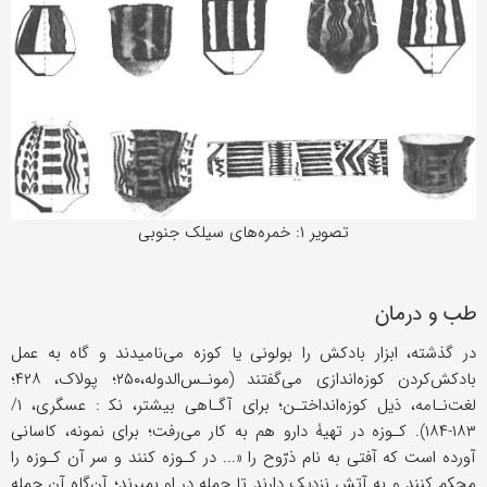
تصویر ۱: خمره‌های سیلک جنوبی
طب و درمان
در گذشته، ابزار بادکش را بولونی یا کوزه می‌نامیدند و گاه به عمل
بادکش‌کردن کوزه‌اندازی می‌گفتند (مونـس‌الدوله،۲۵۰؛ پولاک، ۴۲۸؛
لغت‌نـامه، ذیل کوزه‌انداختـن؛ برای آگـاهی بیشتر، نک‍ : عسگری، ۱/
۱۸۳-۱۸۴). کـوزه در تهیۀ دارو هم به کار می‌رفت؛ برای نمونه، کاسانی
آورده است که آفتی به نام ذرّوح را «... در کـوزه کنند و سر آن کـوزه را
محکم کنند و به آتش نزدیک دارند تا جمله در او بمیرند؛ آن‌گاه آن جمله