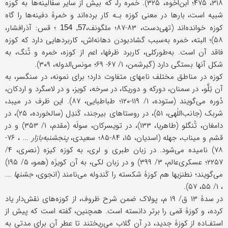
۳۱۸، ۴۷۵؛ ابن‌اخوه، ۳۲۵). خمره را، که بیش از سایر سفالینه‌ها به کوزه
شبیه است، بارها در معنی کوزه بـه کار برده‌اند و خمرۀ دفینه‌ها را گاه
کوزه خوانده‌اند (تهی‌دست، ۸۳-۸۷؛ ملگونف،
؛ قس: آذرافشار،
57, 154
۵۸)؛ البته، خمره به‌سبب گشاد‌بودن دهانه‌اش، کاربردهایی دارد که کوزه
فاقد آن است. به‌طورکلی، کاربرد ظرفها، اعم از کوزه، خمره و تُنگ، به
شکل آنها بستگی دارد (گیرشمن، ۱/ ۶۷- ۶۹؛ مونس‌الدوله، ۳۰۹).
کوزه در مناطق مختلف نامهای متفاوت دارد؛ برای نمونه، در سنگسر، به
آن تِلَّو، در سمنان، دورکه و دوریکا، در سرخه، کویز، و در لاسگرد و اردکان،
دُوره می‌گویند (ستوده، ۱/ ۱۱۹-۱۲۰؛ طباطبایی، ۸۷). این ظرف در میبد،
شربک (جانب‌اللٰهی، ۵۱)، در روستاهای بیرجند، کَندِل (سالخورده، ۲۵)، در
دامغان، تُنگلو (طاهریا، ۱۳۳)، در تویسرکان، سولَه (مقدم، ۱/ ۳۵۳) و در
قشم و میناب، جهله (اسدیان، ۱۵، ۸۴-۸۵؛ سعیدی،
پنجشنبه‌بازار
... ، ۷۶-
۷۸) نامیده می‌شود. در زبان طبری و لری، به کوزه کیزه (نصری، ۴/
۲۲۵۷؛ عسکری‌عالم‌، ۳/ ۳۹۹) و در زبان لکی، به آن کویزَه (همو، ۵/ ۱۹۵)
می‌گویند؛ نطنزیها هم کوزۀ شکسته را کَندوله می‌نامند (انجوی،
جشنها
...
، ۱/ ۵۵، ۵۷).
در سدۀ ۱۳ ق/ ۱۹ م، پولاک ضمن شرح ظروف، از کوزه‌های نقش‌دار یاد
کرده، و کوزۀ قمی را برتر دانسته است. همچنین، گفته است که پیش از
استفـاده از کوزۀ جدید، در آن گلاب می‌ریختند تا عطر آن برای مدتی به