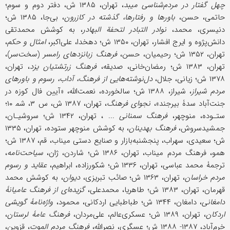
چهل گفتار در مردم‌شناسی میبد
، تهران، ۱۳۸۵ ش، دفتر دوم و سوم؛
حاتمی، حسن،
باورها و رفتارها، گذشته در کازرون
، بی‌جا، ۱۳۸۵ ش؛
دنیسری، محمد،
نوادر التبادر لتحفة البهادر
، به کوشش محمدتقی
دانش‌پژوه و ایرج افشار، تهران، ۱۳۵۰ ش؛ دهخدا، علی‌اکبر،
امثال و حکم
،
تهران، ۱۳۵۲ ش؛ رحیمیان، حسن،
فرهنگ زبانزدهای رامسر
(
سخت‌سر
)،
تهران، ۱۳۸۳ ش؛ رمضان‌خانی، صدیقه،
فرهنگ زرتشتیان یزد
، تهران،
۱۳۷۸ ش؛ زیانی، جلال،
دل‌نوشته‌هایی از فرهنگ، آداب، رسوم و باورهای
مردم شیراز
، شیراز، ۱۳۸۸ ش؛ سالخورده، نعمت‌الله، «آیین فال کوزه در
جنت‌آباد سدۀ بیرجند»،
نجوای فرهنگ
، تهران، ۱۳۸۷ ش، س ۳، شم‍ ۱۰؛
ستـوده، منوچهر،
فرهنگ سمنانی
... ، تهران، ۱۳۴۲ ش؛ سروشیـان،
جمشید‌سروش،
فرهنگ بهدینان
، به کوشش منوچهر ستوده، تهران، ۱۳۳۵
ش؛ سعیدی، سهراب، پنجشنبه‌بازار و صنایع ‌دستی میناب، قم، ۱۳۸۷ ش؛
همو، فرهنگ مردم میناب، تهران، ۱۳۸۶ ش؛ شاردن، ژان،
سیاحت‌نامه
،
ترجمۀ محمد عباسی، تهران، ۱۳۳۶ ش؛ شکورزاده، ابراهیم،
عقاید و رسوم
مردم خراسان
، تهران، ۱۳۶۳ ش؛ صائب تبریزی،
دیوان
، به کوشش محمد
قهرمان، تهران، ۱۳۸۳ ش؛ طاهریا، محمدعلی،
گزیده‌ای از فرهنگ عامیانۀ
دامغانی
، دامغان، ۱۳۴۴ ش؛ طباطبایی اردکانی، محمود،
واژه‌نامۀ گویشی
اردکان
، تهران، ۱۳۸۹ ش؛ عسکری‌عالم، علی‌مردان،
فرهنگ عامۀ لرستان
،
خرم‌آباد، ۱۳۸۷- ۱۳۸۸ ش؛ عسگری، نصرالله،
فرهنگ مردم الموت
، قزوین،