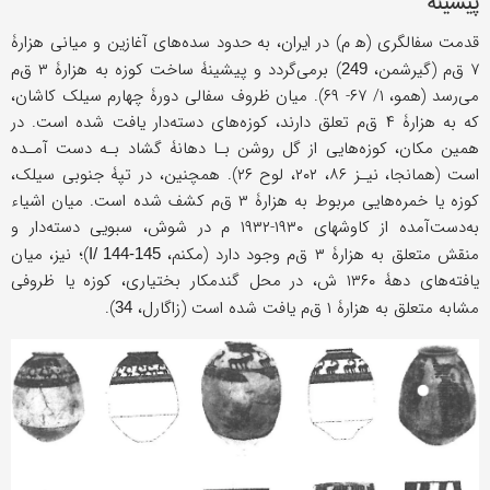
پیشینه
قدمت سفالگری (ه‍ م) در ایران، به حدود سده‌های آغازین و میانی هزارۀ
۷ ق‌م (گیرشمن،
) برمی‌گردد و پیشینۀ ساخت کوزه به هزارۀ ۳ ق‌م
249
می‌رسد (همو، ۱/ ۶۷- ۶۹). میان ظروف سفالی دورۀ چهارم سیلک کاشان،
که به هزارۀ ۴ ق‌م تعلق دارند، کوزه‌های دسته‌دار یافت شده‌ است. در
همین مکان، کوزه‌هایی از گل روشن بـا دهانۀ گشاد بـه دست آمـده
است (همانجا، نیـز ۸۶، ۲۰۲، لوح ۲۶). همچنین، در تپۀ جنوبی سیلک،
کوزه یا خمره‌هایی مربوط به هزارۀ ۳ ق‌م کشف شده است. میان اشیاء
به‌دست‌آمده از کاوشهای ۱۹۳۰-۱۹۳۲ م در شوش، سبویی دسته‌دار و
منقش متعلق به هزارۀ ۳ ق‌م وجود دارد (مکنم،
)؛ نیز، میان
145-I/ 144
یافته‌های دهۀ ۱۳۶۰ ش، در محل گندمکار بختیاری، کوزه یا ظروفی
مشابه متعلق به هزارۀ ۱ ق‌م یافت شده است (زاگارل،
).
34