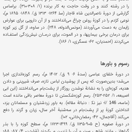
را در رشته کنند و در وقت حاجت به کار برند» (۱/ ۳۰۸-۳۱۰). براساس
گزارشی از دورۀ ناصرالدین شاه قاجار (سل‍ ۱۲۶۴- ۱۳۱۳ ق/ ۱۸۴۸- ۱۸۹۵ م)،
نوعی کژدم را در کوزۀ روغن چراغ می‌انداختند و از آن دارویی برای عوارض
زایمان به دست می‌آوردند (مونس‌الدوله، ۲۴۸). در ساوه، از گل زیر کوزه
برای درمان برخی بیماریها، و در الموت، برای درمـان نیش‌زدگی استفـاده
می‌کردند (احمدیان، ۶۲؛ عسگری، ۱/ ۱۸۶).
رسوم و باورها
در دورۀ خلفای عباسی (سدۀ ۶- ۹ ق/ ۱۲-۱۴ م)، رسم کوزه‌اندازی اجرا
می‌شد؛ بدین‌صورت که پس از پوشیدن لباس تازه، صرف شیرینی و دادن
هدیه، کوزه‌ای را به نشانۀ نوشدن روزگار از پشت‌بام می‌انداختند (ابن ابی
اصیبعه، ۱/ ۲۵۲-۲۵۳). رسم کوزه‌شکستن تا دورۀ معاصر باقی مانده است
(ماسه، I/
؛ نیز نک‍ : دنبالۀ مقاله). به باور زردشتیان و مسلمانان یزد،
146
انداختن کوزۀ پر از پشت‌بام در سه‌شنبۀ آخر سال، زیان و گزند را دفع
می‌کند (آقاجمال، ۴۲؛ رمضان‌خانی، ۱۰۲).
در دورۀ صفویه (ح ۹۰۵-۱۱۳۵ ق/ ۱۴۹۹-۱۷۲۳ م)، سطح کوزه را با بذر
گیاهانی مانند شاهی سبز، و آن را تزیین می‌کردند (شاردن، ۴/ ۸۷- ۸۸؛