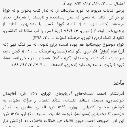
امثـال
... ، ۲/ ۸۶۹، ۸۹۲- ۸۹۳، جم‍ ).
برخی کنایات مربوط به کوزه عبارت‌اند از: نه نماز شب بخوان و نه کوزۀ
نو در کن، کنایه به کسی که عمل پسندیده و ناپسند را هم‌زمان انجام
می‌دهد (جانب‌اللٰهی، ۱۰۱)؛ کاسه کوزۀ کسی را به‌هم‌زدن، کنایه از
بر‌هم‌ریختن اوضاع (امینی، ۳/ ۶۰۹)؛ کوزۀ کسی را لب سقاخانه گذاشتن،
کنایه از کمک‌کردن (انوری،
فرهنگ کنایات
... ، ۲/ ۱۲۹۸).
کوزه موضوع چیستانها هم بوده است؛ برای نمونه، نه سر تنگ تهی (ته
آن) فِراه (فراخ)، اگر خری بگو کلاه (سعیدی،
فرهنگ
... ، ۱۰۸)؛ گردن دارد،
سر ندارد، شکم دارد، روده ندارد (کرزبر، ۲۰۹). همچنین در برخی افسانه‌ها،
کوزه کارکردی نامتعارف دارد (انجوی،
قصه‌ها
... ، ۱/ ۱۳، ۲/ ۱۹۷، ۱۹۹).
مآخذ
آذرافشار، احمد،
افسانه‌های آذربایجان
، تهران، ۱۳۶۷ ش؛ آقاجمال
خوانساری، محمد، «عقائد ‌النساء»،
عقائد النساء و مرآت ‌البلهاء
، به
کوشش محمود کتیرایی، تهران، ۱۳۴۹ ش؛ آلمانی، هانری ‌رنه دُ،
از
خراسان تا بختیاری
(سفرنامه)، ترجمۀ غلامرضا سمیعی، تهران، ۱۳۷۸ ش؛
ابن ابی اصیبعه، احمد،
عیون الانباء فی طبقات الاطباء
، به کوشش نزار