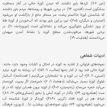
(ص ۶-۷). کردها باور داشتند که دیدن کوزۀ خالی در آغاز مسافرت
بدشگون است (افندی، ۹۴). در برخی شهرها و روستاها، مردم باور داشتند
که شکستن کوزۀ خاکستر پشت سر مسافر مانع از بازگشت او می‌شود
(اسدیان و دیگران، ۳۰۵)؛ نیز، بر این باور بودند که آب‌خوردن از کوزۀ طلا
از بروز تشنگی جلوگیری می‌کند و نشاط‌آور است (
نوروزنامه
، ۲۱). در
برخی شهرها، مرطوب‌شدن سطح کوزه را نشانۀ آمدن میهمان
می‌دانستند (هدایت، ۷۹).
ادبیات شفاهی
نمونه‌های فراوانی از اشاره به کوزه در امثال و کنایات وجود دارد، مانند:
کوزۀ خالی فتد زود از کنار بامها (صائب، ۱/ ۱۵۶)؛ آب ریخته به کوزه نیاید
(امینی، ۱/ ۱۹)؛ آب در کوزه و ما تشنه‌لبان می‌گردیم (
لغت‌نامه
)؛ آب‌انبار
شلوغ کوزۀ بسیار می‌شکند (دهخدا، ۱/ ۲)؛ خمره‌ساز اگر بمیرد، کوزه‌ساز
می‌آید خمره می‌سازد (رحیمیان، ۶۰۷)؛ از کوزه برون همـان تراود که در او
ست (هبله‌رودی، ۲۴)؛ بگذار درِ کوزه آبش را بخور (عسکری‌عالم‌، ۳/ ۸۸)؛
خیاط هم در کوزه افتاد (کرزبر، ۴۰-۴۱)؛ کوزه‌گر از کوزۀ شکسته آب
می‌خورد (هبله‌رودی، ۱۲۴؛ برای نمونه‌هـای بیشتـر، نک‍ : انـوری،
فرهنگ