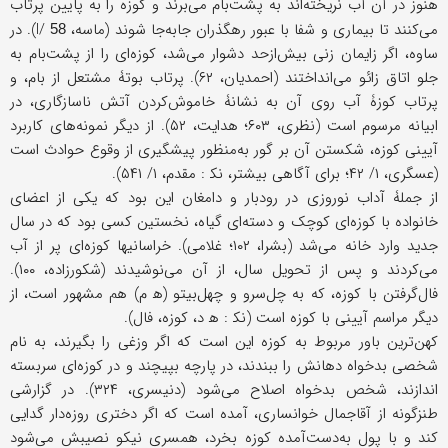
هنوز در آن آب نریخته‌اند به پشت‌بام می‌برند و کوزه را به پایین پرتاب
می‌کنند تا بیماری و شفا با عبور رهگذران جابه‌جا شوند (ماسه، I/
). در
58
ساوه، اگر زایمان زنی بیش‌ازحد دشوار می‌شد، کوزه‌ای را از پشت‌بام به
جلو اتاق زائو می‌انداختند (احمدیان، ۶۲). پرتاب بوتۀ مشتعل از بام، و
پرتاب کوزۀ آب روی آن به نشانۀ خاموش‌کردن آتش ناسازگاری، در
ابیانه مرسوم است (نظری، ۶۰۳؛ هدایت، ۵۲). از دیگر نمونه‌های کاربرد
آیینی کوزه، شکستن آن بر گور به‌منظور پیشگیری از وقوع حوادث است
(عسگری، ۱/ ۴۲؛ برای آگاهی بیشتر، نک‍ : مقدم، ۱/ ۵۴۱).
از جملۀ آداب نوروزی در رودبار و دامغان این بود که یکی از اعضای
خانواده با کوزه‌ای کوچک و دسته‌ای گیاه، نخستین کسی بود که در سال
جدید وارد خانه می‌شد (بشرا، ۱۰۲؛ غلامی). خراسانیها کوزه‌ای پر از آب
می‌کردند و پس از تحویل سال، از آن می‌نوشیدند (شکورزاده، ۱۰۰).
فال‌گرفتن با کوزه، که به چل‌سرو و چهل‌بیتو (ه‍ م) هم مشهور است، از
دیگر مراسم آیینی با کوزه است (نک‍ : ه‍ د، کوزه، فال).
کهن‌ترین باور مربوط به کوزه این است که اگر وزغی را بگیرند، به نام
شخصی بدخواه دهانش را ببندند، در پارچه بپیچند و در کوزه‌ای سربسته
اندازند، شخص بدخواه اصلاح می‌شود (دنیسری، ۳۲۴). در گزارشی
طنزگونه از آقاجمال خوانساری، آمده است که اگر دختری روزه‌دار گدایی
کند و با پول به‌دست‌آمده کوزه‌ بخرد، همسری نیکو نصیبش می‌شود