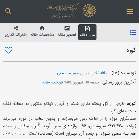
تصاویر مقاله
مشخصات مقاله
اشتراک گذاری
متن مقاله
کوزه
نویسنده (ها)
:
یدالله غلامی مایانی
-
مریم سامعی
آخرین بروز رسانی
:
جمعه 30 شهریور 1403
تاریخچه مقاله
کوزه،
ظرفی از گل پخته دارای شکم و گردن کوتاهِ منتهی به دهانۀ تنگ
با دسته‌ای گرد.
سفالگران کوزه را از خاک رس می‌سازند و بدون لعاب در کوره می‌پزند
(واجد، ۴۲۰-۴۲۱؛ سروشیان، ۹۶). واژه‌های سبو، آوند، گُـراز، سِفـال و مَنده
هم بـه معنی کـوزه، و جمع آن کیـزان است (همانجا؛
لغت
... ، ۱۰۲، ۱۶۸،