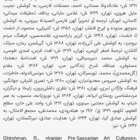
۱۳۹۱ ش؛ علاءالدولۀ سمنانی، احمد،
مصنفات فارسی
، به کوشش نجیب
مایل هروی، تهران، ۱۳۶۹ ش؛ غلامی مایانی، یدالله، تحقیقات میدانی؛
کاسانی، ابوبکر، ترجمه [و تحریر] کهن فارسی
الصیدنۀ
بیرونی، به کوشش
منوچهر ستوده و ایرج افشار، تهران، ۱۳۵۸ ش؛ کتیرایی، محمود،
از خشت
تا خشت
، تهران، ۱۳۴۸ ش؛ کرزبر یاراحمدی، غلامحسین،
فرهنگ مردم
بروجرد
، به کوشش علی آنی‌زاده، تهران، ۱۳۸۸ ش؛ گیرشمن، رمان،
سیلک
کاشان
، ترجمۀ اصغر کریمی، تهران، ۱۳۷۹ ش؛
لغت فرس
، اسدی طوسی،
به کوشش محمد دبیرسیاقی، تهران، ۱۳۱۹ ش؛
لغت‌نامۀ دهخدا
؛
مستوفی، عبدالله،
شرح زندگانی من
، تهران، ۱۳۸۶ ش؛ مقدم
(گل‌محمدی)، محمد، تویسرکان، تهران، ۱۳۷۸ ش؛ مونس‌الدوله،
خاطرات
،
به کوشش سیروس سعدوندیان، تهران، ۱۳۸۰ ش؛ نصری اشرفی، جهانگیر،
فرهنگ واژگان تبری
، تهران، ۱۳۸۱ ش؛ نظری داشلی‌برون، زلیخا و دیگران،
مردم‎شناسی روستای ابیانه
، تهران، ۱۳۸۴ ش؛ نوروزنامه، منسوب به عمر
خیام، به کوشش مجتبى مینوی، تهران، ۱۳۱۲ ش؛ واجد علی ‌خان، مطلع
العلوم، لکهنو، ۱۳۳۱ ق/ ۱۹۱۲ م؛ هبله‌رودی، محمدعلی،
مجمع الامثال
، به
کوشش صادق کیا، تهران، ۱۳۴۴ ش؛ هدایت، صادق،
نیرنگستان
، تهران،
۱۳۴۲ ش؛ نیز:
Ghirshman, R., «Iranian Pre-Sassanian Art Cultures»,