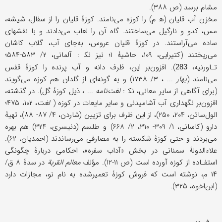
مشام برسد (ص ۳۸۸).
مخزن آب قلیان (ه‍ م) را کوزه می‌نامند. کوزۀ قلیان را از سفال، شیشه،
مس، کدو و نارگیل می‌ساختند‌. گاه آن را لعاب می‌دادند و با نقشهای
ساده می‌آراستند. در کوزۀ قلیان عروس، به‌جای آب، گلاب کاشان
می‌ریختند (کتیرایی، ۱۰۹، حاشیۀ ۱؛ نیز نک‍ : آلمانی، ۲/ ۵۸۳-۵۸۴؛
تـاورنیه،
). افزون‌بر این، ظرف دانه و آب پرنده را کوزۀ قفس
283
می‌نامند (
بهار
... ، ۳/ ۱۷۳۸) و به گونه‌ای از گلدان هم کوزه می‌گویند
(برای آگاهی از سایر معانی، نک‍ :
لغت‌نامه
... ، ذیل کوزۀ گل). در گذشته،
افزون‌بر نگهداری آب آشامیدنی و سایر مایعات در کوزه (
لغت
، ۱۰۲، ۴۷۵؛
الول‌ساتن، ۲۰۴، ۲۵۰)، از این ظرف برای تزیین (شاردن، ۴/ ۸۷- ۸۸)، تهیۀ
دارو (کاسانی، ۱/ ۳۰۹- ۳۱۰، ۲/ ۶۶۸) و طلسم (دنیسری، ۳۲۴) هم بهره
می‌بردند و حتى کوزۀ شکسته را به مصارفی می‌رساندند (احمدیان، ۶۲).
علاءالدولۀ سمنانی در بخش «آداب سفره»، احکامی دربارۀ چگونگی
استفـاده از کوزه آورده است (ص ۱۱-۱۲). مؤلف
معالم القربة
در سدۀ ۸ ق/
۱۴ م، نوشته است که فروش کوزۀ تعمیر‌شده به نام نو، مجازات دارد
(ابن‌اخوه، ۳۲۵).