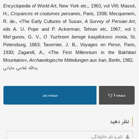
Encyclopedia of World Art
, New York etc., 1963, vol VIII; Massé,
H.,
Croyances et coutumes persanes
, Paris, 1938; Mecquenem,
R. de., «The Early Cultures of Susa»,
A Survey of Persian Art
,
eds A. U. Pope and P. Ackerman, Tehran etc, 1967, vol I;
Melʾgunov, G. V.,
O Yuzhnom berege kaspiǐskovo moria
, St.
Petersburg, 1863; Tavernier, J. B.,
Voyages en Perse
, Paris,
1930; Zagarell, A., «The First Millennium in the Bakhtiari
Mountains»,
Archaeologische Mitteilungen aus Iran
, Berlin, 1982.
یدالله غلامی مایانی
صفحه
۱
از۲
صفحه بعد
نظر دهید