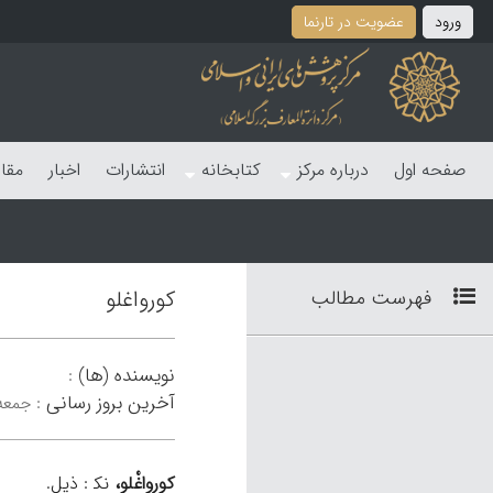
ورود
عضویت در تارنما
صفحه اول
درباره مرکز
کتابخانه
انتشارات
اخبار
مقا
فهرست مطالب
کورواغلو
نویسنده (ها)
:
آخرین بروز رسانی
:
جمعه 30 شهریور 
کورواغْلو،
نک‍ : ذیل.