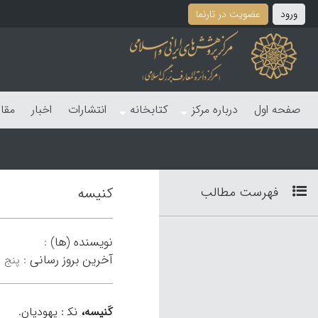
ورود
عضویت در تارنما
صفحه اول
درباره مرکز
کتابخانه
انتشارات
اخبار
مقا
فهرست مطالب
کنیسه
نویسنده (ها)
:
آخرین بروز رسانی
:
پنج شنبه 29
کَنیسه،
نک‍ : یهودیان.