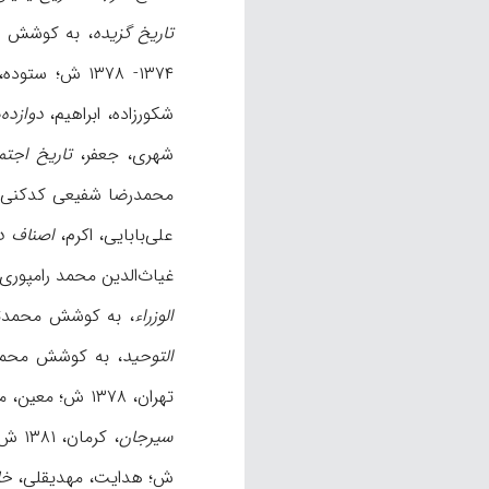
تاریخ گزیده
، به کوشش عبدالحسین نوایی،
۱۳۷۴- ۱۳۷۸ ش؛ ستوده، منوچهر، «پژوهشهای گویشی و واژگانی: واژه‌های چاهخوئی»،
شکورزاده، ابراهیم،
دوازده
شهری، جعفر،
تاریخ اجتم
محمدرضا شفیعی کدکنی، تهران، ۸۶
علی‌بابایی، اکرم،
اصناف در
غیاث‌الدین محمد رامپوری، بمبئی، ۱۳۴۹ ش؛ ف
الوزراء
، به کوشش محمدتقی دانش‌پژو
التوحید
، به کوشش محمدرضا شفیعی
تهران، ۱۳۷۸ ش؛ معین، محمد،
سیرجان
، کرمان، ۱۳۸۱ ش؛ نصیرالدین طوسی،
ش؛ هدایت، مهدیقلی،
خا