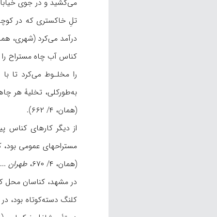
می‌کشید و در جوی خیابان 
تلِ خاکستری که در کوچه
درآمد می‌کرد (شهری، همان، ۴/ ۶۶۵- ۶۶۸؛ بقیعی، همانجا؛ نیز نک‍ : مؤیدم
کناس آب چاه مستراح را ن
به‌طورکلی، تخلیۀ هر چاه
(همان، ۴/ ۶۶۲).
از دیگر کارهای کناس پ
مستراحهای عمومی بود، کنا
(همان، ۴/ ۶۷۰،
طهران
 ۶۰-۶۱).
در مشهد، کناسان محل کار
کلنگ دسته‌کوتاه بود، در 