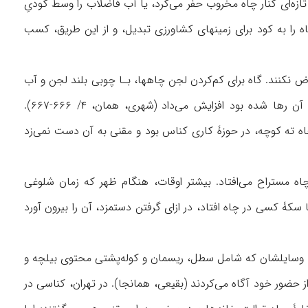
ازه‌ای کنار چاه مخروب حفر می‌کرد، یا آب فاضلاب را وسط گودیِ
 را به کود برای زمینهای کشاورزی تبدیل، و از این طریق، کسب
 نکنند. گاه برای کم‌کردن لجن چاهها، بـا چوبی بلند لجن و آب
را مخلـوط می‌کرد تا با هم تخلیه شوند. این کار بوی نامطبوع را در کوچه‌ای که فاضلاب در آن رها شده بود افزایش می‌داد (شهری، همان، ۴/ ۶۶۶-۶۶۷).
چاه ته کوچه، در حوزۀ کاری کناس بود و مقنی به آن دست نمی‌زد
 مستراح می‌افتاد. بیشتر اوقات، هنگام ظهر که زمان شلوغی
کۀ کسی در چاه ‌افتاد، در ازای گرفتن دستمزد، آن را بیرون آورد
با وسایلشان که شامل سطل، ریسمان و کوله‌پشتی محتوی بیلچه و
ز حضور خود آگاه می‌کردند (بقیعی، همانجا). در تهران، کناسی در