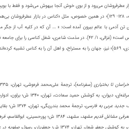
ن آدمی با عالم بیرون آمده است: « ... آن که در کلیه آب از جگر می‌
بیرون می‌اندازد، چون کناس است» (غزالی، ۱/ ۴۲). در مذمت شاعری، شغ
خراسان تا بختیاری
(سفرنامه)، ترجمۀ علی‌محمد فره‌وشی، تهران، ۱۳۳۵ ش؛ انوری، محمد،
دیوان
، به کوشش حمید سعادت، تهران، ۱۳۴۰ ش؛ براون، ادوارد،
 جدید عربی به فارسی
، ترجمۀ محمد بندرریگی، تهران، ۱۳۷۴ ش؛ بقایی، ناصر، «فارسی کرمان»،
عرفی مشاغل قدیم مشهد
، مشهد، ۱۳۸۴ ش؛ پورحسینی، ابوالقاسم،
فره
، به کوشش جعفر شعار، تهران، ۱۳۷۴ ش؛ جعفریان، رسول،
صفویه در 