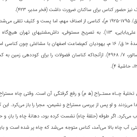
یز حضور کناس برای ساکنان ضرورت داشت (فخر مدبر، ۴۲۳).
در دورۀ قاجار (۱۲۱۰-۱۳۴۴ ق/ ۱۷۹۵-۱۹۲۵ م)، کناسی از اصناف مهم، اما پست
۸۲؛ هدایت، ۳۰۸، ۴۷۶؛ علی‌بابایی، ۱۱۳). به تصریح مستوفی، داش‌مشت
این کار اشتغال داشتند (سالور، ۷/ ۴۹۶۸). ازآنجا‌که کناسان فضولات را ب
تخلیۀ چـاه مستـراح (ه‍ م) و رفع گرفتگی آن است. وقتی چاه مستراح 
می‌زدند و او پس از بررسی مستراح و نشیمن، مجرا را باز می‌کرد. این ک
 می‌کرد. اگر طوقه (حلقۀ چاه) نشست کرده بود، دهانۀ چاه را باز، و ح