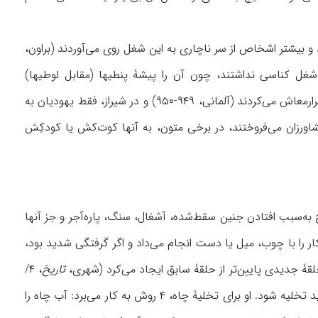
 و کثیف تلقی می‌شد و بیشتر اشخاص از سر ناچاری به این شغل روی می‌آوردند (براون،
یهای تهران هیچ‌گاه شغل کناسی نداشتند، چون آن را پیشۀ پنطیها (مقابل لوطیها)
می‌دانستند (۱/ ۴۰۹). در سدۀ ۱۰ ق/ ۱۶ م، یهودیان کم‌بضاعت اصفهان با مشاغلی چون کناسی امرارمعاش می‌کردند (آلمانی، ۹۴۹-۹۵۰) و در شیراز، فقط یهودیان به
رای کوددهی زمین به کشاورزان می‌فروختند، در برخی متون، به آنها کوت‌کش یا کودکِش
به‌سبب افتادن جنین سقط‌شده، آشغال، سنگ، پاره‌آجر و جز آنها
ار را با چوب، میل یا دست انجام می‌داد و اگر گرفتگی شدید بود،
لقۀ جدیدی پایین‌تر از حلقۀ سابق ایجاد می‌کرد (شهری،
تاریخ
، ۴/
۶۶۱-۶۶۵؛ بقیعی، ۶۷). وقتی آب چاه بالا می‌آمد، کناس متوجه می‌شد که چاه پر شده است و باید تخلیه شود. او برای تخلیۀ چاه، ۴ روش به کار می‌برد: آب چاه را