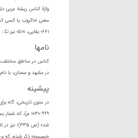
واژۀ کناس ریشۀ عربی دار
معنی خاکروب یا کسی که خا
۶۶۱؛ بقایی، ۵۱۸؛ نیز نک‍ : دنبالۀ مقاله). حرفۀ آن کناسی نام دارد (
نامها
در مشهد و سمنان، با نام چاهخو
پیشینه
۹۹۹-۱۰۳۰ م)، که 
شد» (ص ۳۳۵)؛ نیز در
تا