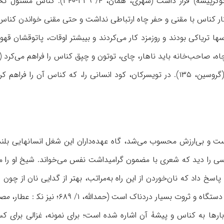
دستۀ مشاغل نوکربابی (نوکرپیشه) قر
ار کناس با مقنی و حفر چاه ارتباطی نداشت و حتى مقنی خواندن کناس
ها تریاکی بودند و روزمزد کار می‌کردند و بیبشتر اوقات، پاتوقشان قهوه
 و بی‌ارزش محسوب می‌شد، گاه عهده‌داران این شغل انسانهایی بلندنظ
ناسی را دید که شعری با مضمون گرامیداشت نفس می‌خواند. شیخ او را 
اسخ داد که نان‌خوردن از این راه به‌مراتب، بهتر از گدایی نان از چو
 و ثروت بسیار دردناک است (حمدالله، ۱/ ۶۸۹؛ نیز نک‍ : عطار،
مصی
بارها به کناس و پیشۀ آن اشاره شده است؛ برای نمونه، غزالی برای کسا