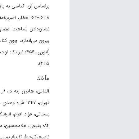
۶۳۸-۶۴۰؛ عطار،
اسرارنامه
نشان‌دادن شباهت اعضای ت
۲۶۵).
مآخذ
آلمانی، هانری رنه د.،
از 
تهران، ۱۳۴۷ ش؛ اوحدی مراغه‌ای،
بستانی، فؤاد افرام،
فرهنگ
۸۴؛ بقیعی، غلامحسین،
م
ناصح،
ترجمۀ تاریخ یمینی