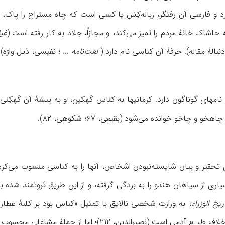
د و فارسی آن رفتگر، زباله‌کِش یا کسی است که چاه مستراح را پاک،
شاک خانۀ مردم را تمیز می‌کند، و مجازاً، جلاد به کار رفته است (
غی
لغت‌نامه
... ؛ نفیسی، ذیل واژه)
 و چاخو خوانده می‌شود (بقیعی، ۶۷؛ شکوهی، ۸۲).
شمار بسیاری از سیاهان هندو را به بردگی گرفته، و از این طریق ثروتمند شد
ریخ الوزراء
خسیسه» ذکر شده، که برخلاف طبـع آدمی‌ است (نصیرا