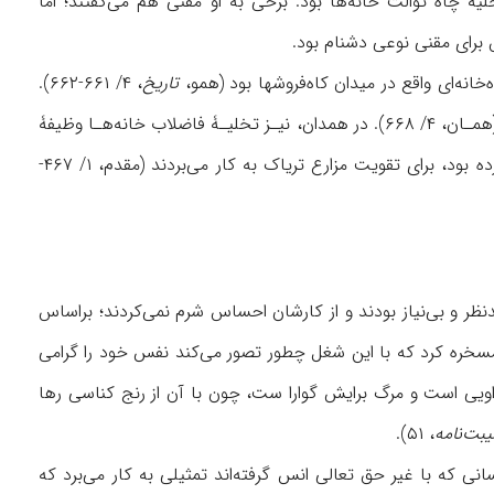
ار داشت (شهری، همان، ۴/ ۳۳۹-۳۴۰). کناس مسئول تخلیۀ چاه توالت خانه‌ها بود. برخی به او مقنی هم می‌گفتند؛ اما
 برای مقنی نوعی دشنام بود.
‌خانه‌ای واقع در میدان کاه‌فروشها بود (همو،
تاریخ
، ۴/ ۶۶۱-۶۶۲).
تا زمان پایان کار تخلیۀ چاه، صاحب‌خانه باید ناهار، چای، توتون و چپق کناس را فراهم می‌کرد (همـان، ۴/ ۶۶۸). در همدان، نیـز تخلیـۀ فاضلاب خانه‌هـا وظیفۀ
کناس یا خلاپاک‌کن بود (گروسین، ۱۳۵). در تویسرکان، کود انسانی را، که کناس آن را فراهم کرده بود، برای تقویت مزارع تریاک به کار می‌بردند (مقدم، ۱/ ۴۶۷-
ر و بی‌نیاز بودند و از کارشان احساس شرم نمی‌کردند؛ براساس
مسخره ‌کرد که با این شغل چطور تصور می‌کند نفس خود را گرامی
ن اویی است و مرگ برایش گوارا ست، چون با آن از رنج کناسی رها
بت‌‌نامه
، ۵۱).
نی که با غیر حق تعالى انس گرفته‌اند تمثیلی به کار می‌برد که