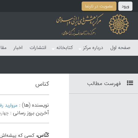
ورود
عضویت در تارنما
صفحه اول
درباره مرکز
کتابخانه
انتشارات
اخبار
مقا
فهرست مطالب
کناس
نویسنده (ها)
:
مروارید رف
آخرین بروز رسانی
:
چهارشنبه 28 
کَنّاس،
کسی که پیشه‌اش ت