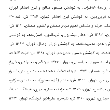
روزنامۀ خاطرات
، به کوشش مسعود سالور و ایرج افشار، تهران،
ایران‌زمین
، به کوشش ایرج افشار، تهران، ۱۳۸۴ ش، شم‍ ۳۰؛
حرف و مشاغل قدیم مردم سمنان و کشور
، سمنان، ۱۳۹۱ ش؛
نیشابوری، فریدالدین،
اسرارنامه
، به کوشش
مصیبت‌نامه
، به کوشش نورانی وصال، تهران، ۱۳۸۳ ش؛
عادت
، به کوشش حسین خدیوجم، تهران، ۱۳۸۰ ش؛
غیاث اللغات
،
هیلی خوانساری، تهران، ۱۳۴۶ ش؛ قمی، نجم‌‌الدین،
تاریخ
مدان
، همدان، ۱۳۷۳ ش؛
لغت‌نامۀ دهخدا
؛ محمد بن منور،
اسرار
نی من
، تهران، ۱۳۲۴ ش؛ مقدم (گل‌محمدی)، محمد،
تویسرکان
،
تهران، ۱۳۷۹ ش؛ مؤیدمحسنی، مهری،
فرهنگ عامیانۀ
۱ ش؛ نفیسی، علی‌اکبر،
فرهنگ
، تهران، ۱۳۴۳