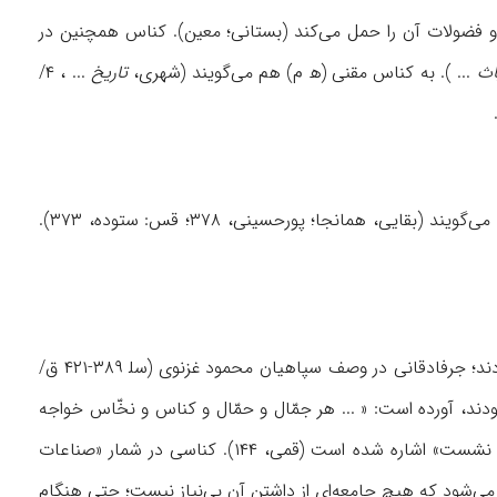
 و فضولات آن را حمل می‌کند (بستانی؛ معین). کناس همچنین در
اث
... ). به کناس مقنی (ه‍ م) هم می‌گویند (شهری،
تاریخ
... ، ۴/
.
کناس در مناطق مختلف، نامهای گوناگون دارد. کرمانیها به کناس کَهکین، و به پیشۀ آن کَهکِنی می‌گویند (بقایی، همانجا؛ پورحسینی، ۳۷۸؛ قس: ستوده، ۳۷۳).
در متون تاریخی، گاه برای تحقیر و بیان شایسته‌نبودن اشخاص، آنها را به کناسی منسوب می‌کردند؛ جرفادقانی در وصف سپاهیان محمود غزنوی (سل‍ ۳۸۹-۴۲۱ ق/
ه بودند، آورده است: « ... هر جمّال و حمّال و کناس و نخّاس خواجه
، به وزارت شخصی نالایق با تمثیل «کناس بود بر کلبۀ عطار نشست» اشاره شده است (قمی، ۱۴۴). کناسی در شمار «صناعات
لدین، ۲۱۲)؛ اما از جملۀ مشاغلی محسوب می‌شود که هیچ جامعه‌ای از داشتن آن بی‌نیاز نیست؛ حتى هنگام