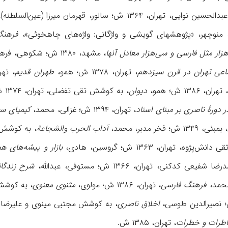
 تهران، ۱۳۶۴ ش؛ سالور، قهرمان میرزا (عین‌السلطنه)،
فرهنگ 
‌هزار مثل فارسی و سی‌هزار معادل آنها
، مشهد، ۱۳۸۰ ش؛ شکوهی، فرهنگ،
اعی تهران در قرن سیزدهم
، تهران، ۱۳۷۸ ش؛ همو،
طهران قدیم
، تهران، ۱۳۸۳ ش؛ عطار 
۱۳ ش؛ همو،
دیوان
، به کوشش تقی تفضلی، تهران، ۱۳۷۴ ش؛ همو،
 دورۀ ناصری بر مبنای اسناد
، تهران، ۱۳۹۴ ش؛ غزالی، محمد،
کیمیای س
خر مدبر، محمد،
آداب ‌الحرب والشجاعة
، به کوشش احمد س
ه، تهران، ۱۳۶۳ ش؛ گروسین، هادی،
بازار و پیشه‌های ه
 کدکنی، تهران، ۱۳۶۶ ش؛ مستوفی، عبدالله،
شرح زندگا
فرهنگ فارسی
، تهران، ۱۳۸۶ ش؛ مولوی،
مثنوی معنوی
، به کوشش نیکلسن، 
اخلاق ناصری
، به کوشش مجتبى مینوی و علیرضا حیدری، تهران، ۳۶۰
طرات و خطرات
، تهران، ۱۳۸۵ ش.