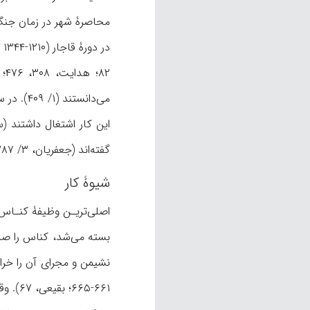
محاصرۀ شهر در زمان جنگ ن
‌گفته‌اند (جعفریان، ۳/ ۱۲۸۷، حاشیۀ ۴).
شیوۀ کار
اصلی‌تریـن وظیفۀ کنـاس 
بسته می‌شد، کناس را صدا 
نشیمن و مجرای آن را خراب