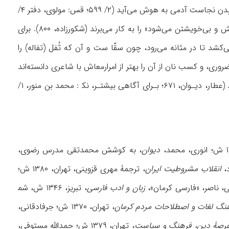
براساس آن، کناسی به بازار عطرفروشان می‌رود و از بوی خوش آنجا بیهوش می‌شود و فقط با بوییدن نجاست آدمی به هوش می‌آید (۲/ ۵۹۹؛ قس: مولوی، دفتر ۴/
، ۱۲۸- ۱۲۹)؛ در همین خصوص، مثل «کناس در بازار عطرفروشان بی‌هش و بی‌خویشتن می‌شود» را به کار می‌برند (شکورزاده، ۸۰۰). برای
کشد تا در مثانه می‌رود، چون سقّا ست و آن که ثُفل (تفاله) را
ل کناسی را برای جامعه ضروری، و کسب نان از آن را بهتر از امرارمعاش با شاعری دانسته‌اند
(انوری، ۴۵۴؛ نیز نک‍ : اوحدی، ۵۶۹)؛ نیز، جهان را به مستراح، و اهل آن را به کناس تشبیه کرده‌اند ‌(عطار، دیـوان، ۶۷۱؛ بـرای آگاهی بیشتـر، نک‍ : محمد بن منور، ۱/
دیوان
، به کوشش محمدتقی مدرس رضوی،
انقلاب مشروطیت ایران
، ترجمۀ مهری قزوینی، تهران، ۱۳۸۰ ش؛
زبان و ادب فارسی
، تبریز، ۱۳۴۶ ش، شم‍
نگ لغات و اصطلاحات مردم کرمان
، تهران، ۱۳۷۰ ش؛ جرفادقانی،
عرصۀ دین، فرهنگ و سیاست
، تهران، ۱۳۷۹ ش؛ حمدالله مستوفی،