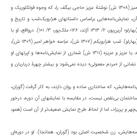
یز
(۱۳۰۸ ش) نوشتۀ عزیز حاجی بیگف را، که وجوه فولکلوریک و
آن، نمایش‌نامه‌هایی براساس داستانهای
هزارویک‌شب
و تاریخ و
ادبیات قدیم ایران نوشت و چهرۀ «یگانه»، «برجسته» و «متشخص» ادبیات نمایشی آن دوره شد (بهارلو؛ آرین‌پور، ۲/ ۳۱۳؛ آژند، ۱۲۶؛ ملک‌پور، ۳/ ۱۰۱). درواقع، او با
هارلو).
شب هزارو‌یکم
(۱۳۰۷ ش)،
عباسه خواهر امیر
(۱۳۰۹ ش)،
د
یا
عزیز و عزیزه
(۱۳۱۱ ش) شماری از نمایش‌نامه‌ها و اپرتهای او
 نشانی از «مردم معمولی» دیده نمی‌شود و بیشتر چهرۀ درباریان و
امه‌هایش، که ساختاری ساده و روان دارند، به کار گرفت (گوران،
ی و ساختمان بی‌نقص نیست، در مقایسه با نمایشهای آن دوره، درخور
چهر و پریزاد
، اما از لحاظ طرح نمایش ضعیف‌‌تر از آن است (همو،
ه ازدواج نکرد (جنتی، ۲۵)؛ اما در بیشتر نمایش‌نامه‌هایش، زن شخصیت اصلی بود (گوران، همانجا). او در دوره‌ای