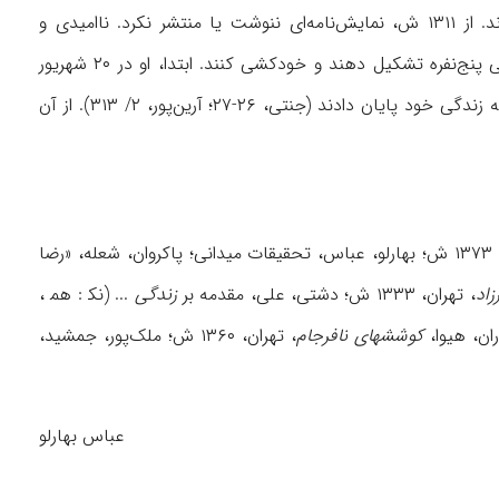
زندگی می‌کرد که گروههای نمایشی از یکدیگر حمایت نمی‌کردند و زیر فشار ادارۀ ممیزی بودند. از ۱۳۱۱ ش، نمایش‌نامه‌‌ای ننوشت یا منتشر نکرد. ناامیدی و
پریشان‌احوالی‌اش به‌تدریج تشدید می‌شد و همین موضوع باعث شد تا همراه دوستانش گروهی پنج‌نفره تشکیل دهند و خودکشی کنند. ابتدا، او در ۲۰ شهریور
۱۳۱۶ خودکشی کرد، سپس ۳ تن دیگر این گروه، مجتبى طباطبایی، رضا صدر و حبیب میکده، به زندگی خود پایان دادند (جنتی، ۲۶-۲۷؛ آرین‌پور، ۲/ ۳۱۳). از آن
، تهران، ۱۳۷۳ ش؛ بهارلو، عباس، تحقیقات میدانی؛ پاکروان، شعله، «رضا
زاد
، تهران، ۱۳۳۳ ش؛ دشتی، علی، مقدمه بر
زندگی
... (نک‍ : هم‍ ،
کوششهای نافرجام
، تهران، ۱۳۶۰ ش؛ ملک‌پور، جمشید،
عباس بهارلو