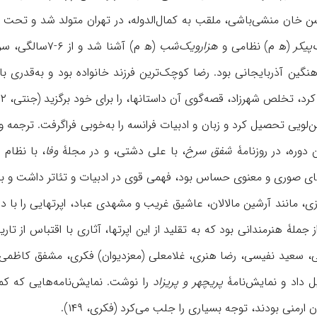
سن خان منشی‌باشی، ملقب به کمال‌الدوله، در تهران متولد شد و تحت ت
پیکر
(ه‍ م) نظامی و
هزارویک‌شب
(ه‍ م) آشنا شد
نگین آذربایجانی بود. رضا کوچک‌ترین فرزند خانواده بود و به‌قدری ب
رد، تخلص شهرزاد، قصه‌گوی آن داستانها، را برای خود برگزید (جنتی، ۱۲-۱۴).
لویی تحصیل کرد و زبان و ادبیات فرانسه را به‌خوبی فراگرفت. ترجمه و ان
دوره، در روزنامۀ
شفق سرخ
، با علی دشتی، و در مجلۀ
وفا
، با نظام
 قفقازی، مانند آرشین مالالان، عاشیق غریب و مشهدی عباد، اپرتهایی را با 
 سعید نفیسی، رضا هنری، غلامعلی (معزدیوان) فکری، مشفق کاظمی، ص
 داد و نمایش‌نامۀ
پریچهر و پریزاد
را نوشت. نمایش‌نامه‌هایی که کما
ارمنی بودند، توجه بسیاری را جلب می‌کرد (فکری، ۱۴۹).