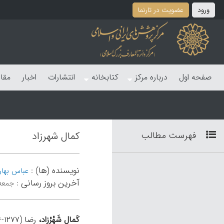
ورود
عضویت در تارنما
صفحه اول
درباره مرکز
کتابخانه
انتشارات
اخبار
مقا
فهرست مطالب
کمال شهرزاد
نویسنده (ها)
:
عباس بهار
آخرین بروز رسانی
:
جمعه 23 شهریور 
کَمالِ شَهْرْزاد،
رضا (۱۲۷۷-۱۳۱۶ ش)، نویسندۀ نمایش‌نامه‌های خیال‌انگیز و مبدع اپرت (نمایش آهنگی) به شیوۀ ایرانی.