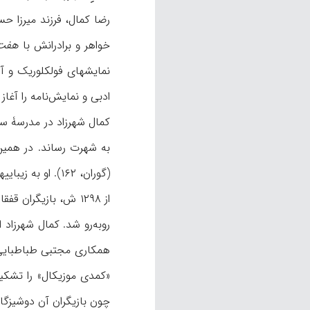
رضا کمال، فرزند میرزا ح
خواهر و برادرانش با
هفت‌
نمایشهای فولکلوریک و آه
ادبی و نمایش‌نامه را آغاز ک
کمال شهرزاد در مدرسۀ سن‌
به شهرت رساند. در همین 
(گوران، ۱۶۲). او به زیباییهای صوری و معنوی حساس بود، فهمی قوی در ادبیات و تئاتر داشت و بسیار خوش‌قریحه بود (دشتی، ۴).
از ۱۲۹۸ ش، بازیگران
همکاری مجتبى طباطبایی،
«کمدی موزیکال» را تشکیل
چون بازیگران آن دوشیزگان 