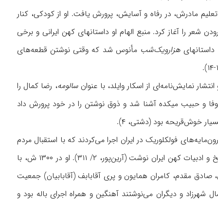
علیم مادرش، در رفاه و آسایش، پرورش یافت. او از کودکی، کنار
 و از ۶-۷سالگی، سرودن شعر را آغاز کرد. منبع الهام او داستانهای کهن ایرانی و برخی
ا داستانهای
هزارویک‌شب
مأنوس شد که وقتی نوشتن قطعه‌های
تشار نمایش‌نامه‌ای از اسکار وایلد، با عنوان
سالومه
، رضا کمال را
 وفا و حبیب میکده آشنا شد و ذوق نوشتن را در خود پرورش داد
درون‌مایه‌های فولکلوریک در ایران اجرا می‌کردند که با استقبال مردم
روبه‌رو شد. کمال شهرزاد از جملۀ هنرمندانی بود که به تقلید از این اپرتها، آثاری با اقتباس از تاریخ و ادبیات کهن ایران نوشت (آرین‌پور، ۲/ ۳۱۱). او در ۱۳۰۰ ش، با
ادق مقدم، کامران همایون و پری آقابابف (آقابابیان) جمعیت
ل شهرزاد و دیگران می‌نوشتند آهنگین و همراه اجرای باله بود و