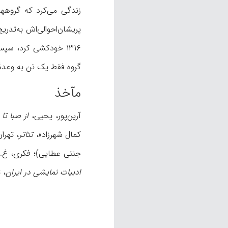
گروه فقط یک تن به وعدۀ
مآخذ
آرین‌پور، یحیى،
از صبا تا 
کمال شهرزاد»،
تئاتر
، تهران ۱۳۷۰ ش، شم‍‍ ۱۳؛ جنتی عطایی، 
جنتی عطایی)؛ فکری، غ.، «تاریخچۀ ۳۵سال
ادبیات نمایشی در ایران
، ته