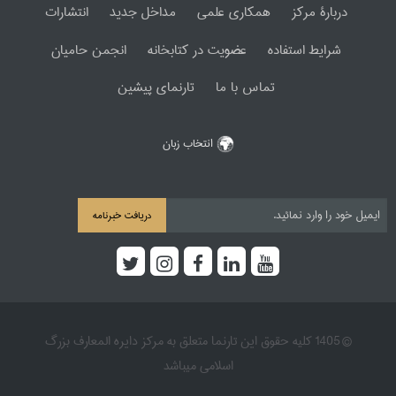
دربارۀ مرکز
همکاری علمی
مداخل جدید
انتشارات
شرایط استفاده
عضویت در کتابخانه
انجمن حامیان
تماس با ما
تارنمای پیشین
انتخاب زبان
دریافت خبرنامه
© 1405 کلیه حقوق این تارنما متعلق به مرکز دایره المعارف بزرگ
اسلامی میباشد