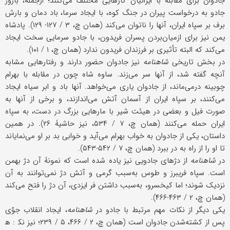
جادوان برای مقابله با ایرانیان کارهایی مختلف می‌کنند؛ ازجمله، بازور
جادو به درخواست پیران در جنگ کوه، با ایجاد سرما، باد دمان و بارش
برف بر سپاه ایران، آنها را ناتوان می‌کند (همان چ، ۳ / ۱۲۷- ۱۲۹). پادشاه
یمن نیز برای ازمیان‌بردن پسران فریدون، با جادو سرمایی سخت ایجاد
می‌کند که البته تأثیری بر فرزندان فریدون ندارد (همان چ، ۱ / ۱۰۱).
در بخش تاریخی
شاهنامه
نیز جادوان حضور دارند و رفتارهایی مشابه
آنچه گفته شد، از آنها سر می‌زند. ساوه شاه چون در مقابله با بهرام
چوبینه درمی‌ماند، از جادوان یاری می‌خواهد. آنها باد و ابر سیاه ایجاد
می‌کنند، بر سپاه ایران از آسمان آتش می‌اندازند، و برخی از آنها به
صورت فیل و بعضی در هیئت شیر با مارهایی بزرگ در دست، به سپاه
ایران حمله می‌کنند (همان چ، ۷ / ۵۳۴، نیز حاشیۀ ۲۶). در همین
داستان، یکی از جادوان به خواب بهرام می‌آید و خوابی بد بر او می‌نمایاند
تا او را از راه به در ببرد (همان چ، ۷ / ۵۴۲-۵۴۳).
در
شاهنامه
از دژهای جادویی نیز یاده شده است که نمونۀ آن دژ بهمن
است. سپاه فریبرز و طوس به‌سبب گرمی و آتش دژ نمی‌توانند به آن
نزدیک شوند؛ اما کیخسرو، به‌سبب داشتن فر ایزدی، آن دژ را فتح می‌کند
(همان چ، ۲ / ۴۶۳-۴۶۶).
یکی دیگر از نکات مهم مرتبط با جادو در
شاهنامه
، ایجاد انقلاب جوّی
پس از کشته‌شدن جادوان است (همان چ، ۲ / ۴۶۶، ۵ / ۲۳۹؛ نیز نک‍ : ه‍