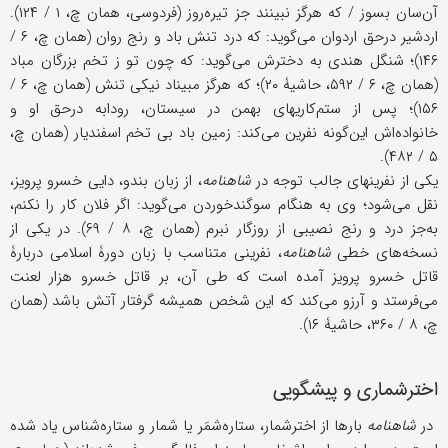
آن‌سان بسوز / که هرگز نبینند جز تیره‌روز (فردوسی، همان چ، ۱ / ۱۲۴).
اردشیر درحق اردوان می‌گوید: که درد تنش باد و رنج روان (همان چ، ۶ /
۱۴۶)؛ شنگل هندی به دخترش می‌گوید: که چون تو ز تخم بزرگان مباد
(همان چ، ۶ / ۵۹۲، حاشیۀ ۲۰)؛ که هرگز مبیناد نیکی تنش (همان چ، ۶ /
۱۵۶)؛ پس از ستم‌کاریهای بهمن در سیستان، رودابه درحق او و
خانواده‌اش این‌گونه نفرین می‌کند: زمین باد بی تخم اسفندیار (همان چ،
۵ / ۴۸۲).
یکی از نفرینهای جالب توجه در
شاهنامه
، از زبان بندو، دایی خسرو پرویز،
نقل می‌شود؛ وی به هنگام سوگندخوردن می‌گوید: اگر فلان کار را نکنم،
به‌جز درد و رنج نصیبی از روزگار نبرم (همان چ، ۸ / ۶۹). در یکی از
نسخه‌های خطی
شاهنامه
، نفرینی متناسب با زبان دورۀ اسلامی دربارۀ
قاتل خسرو پرویز آمده است که طی آن، بر قاتل خسرو هزار لعنت
می‌فرستد و آرزو می‌کند که این شخص همیشه گرفتار آتش باشد (همان
چ، ۸ / ۳۶۰، حاشیۀ ۱۶).
اخترشماری و پیشگویی
در
شاهنامه
بارها از اخترشمار، ستاره‌شمَر یا شمار و ستاره‌شناس یاد شده