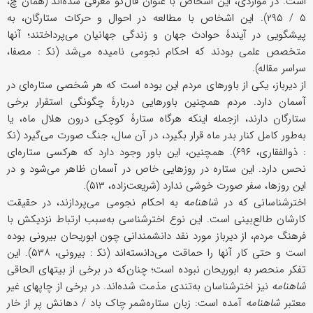
است. در مواردی، این اشخاص با عنوان فال‌گو معرفی شده‌اند (همان چ،
۵ / ۲۹۵). این اشخاص با مطالعه در احوال و حرکات ستارگان، به
پیشگویی در آیندۀ حوادث جهان و زندگی جهانیان می‌پرداختند؛ آنها
متخصص علمی بودند که احکام نجومی نامیده می‌شد (نک‍ : مصفا،
سراسر مقاله).
از دیرباز، یکی از باورهای مردم این بوده است که هر شخصی ستاره‌ای در
آسمان دارد. مردم همچنین باورهایی دربارۀ چگونگی استقرار برخی
ستارگان دارند، ازجمله اینکه هرگاه ستارۀ کوچکی درون هلال ماه، یا
به‌طور کامل کنار بدر ماه قرار بگیرد، در آن سال، جنگ صورت می‌گیرد (نک‍
: ذوالفقاری، ۶۹۶). همچنین، این باور وجود دارد که هرکسی ستاره‌ای
نحس دارد. این ستاره در روزهایی خاص در آسمان ظاهر می‌شود و در
این روزها، سفر صورت خوشی ندارد (شریعت‌زاده، ۵۱۳).
اخترشناسانی که در
شاهنامه
به احکام نجومی می‌پردازند، در حقیقت
کارشان طالع‌بینی است. این نوع اخترشناسی به‌سبب ارتباط نزدیکش با
فرهنگ مردم، از دیرباز مورد نقد دانشمندانی چون ابوریحان بیرونی بوده
است و حتى کار آنها را حماقت می‌دانسته‌اند (نک‍ : بیرونی، ۵۳۸). این
تفکر منحصر به ابوریحان نبوده است؛ چنان‌که در برخی از بیتهای الحاقی
شاهنامه
نیز اخترشناسان به‌تندی مذمت شده‌اند. در برخی از چاپهای غیر
معتبر
شاهنامه
آمده است: زبان ستاره‌شمر چاک باد / دهانش پر از خار