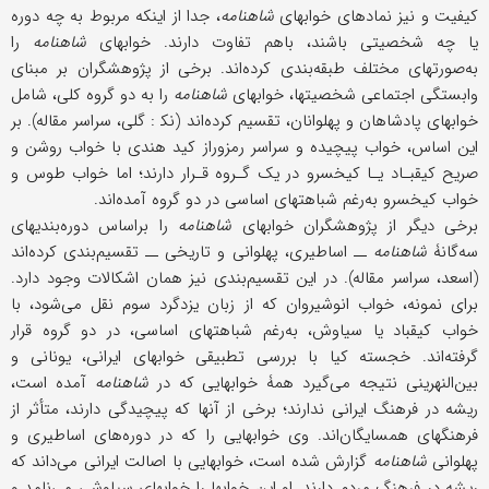
کیفیت و نیز نمادهای خوابهای
شاهنامه
، جدا از اینکه مربوط به چه دوره
یا چه شخصیتی باشند، باهم تفاوت دارند. خوابهای
شاهنامه
را
به‌صورتهای مختلف طبقه‌بندی کرده‌اند. برخی از پژوهشگران بر مبنای
وابستگی اجتماعی شخصیتها، خوابهای
شاهنامه
را به دو گروه کلی، شامل
خوابهای پادشاهان و پهلوانان، تقسیم کرده‌اند (نک‍ : گلی، سراسر مقاله). بر
این اساس، خواب پیچیده و سراسر رمزوراز کید هندی با خواب روشن و
صریح کیقبـاد یـا کیخسرو در یک گـروه قـرار دارند؛ اما خواب طوس و
خواب کیخسرو به‌رغم شباهتهای اساسی در دو گروه آمده‌اند.
برخی دیگر از پژوهشگران خوابهای
شاهنامه
را براساس دوره‌بندیهای
سه‌‌گانۀ
شاهنامه
ــ اساطیری، پهلوانی و تاریخی ــ تقسیم‌بندی کرده‌اند
(اسعد، سراسر مقاله). در این تقسیم‌بندی نیز همان اشکالات وجود دارد.
برای نمونه، خواب انوشیروان که از زبان یزدگرد سوم نقل می‌شود، با
خواب کیقباد یا سیاوش، به‌رغم شباهتهای اساسی، در دو گروه قرار
گرفته‌اند. خجسته کیا با بررسی تطبیقی خوابهای ایرانی، یونانی و
بین‌النهرینی نتیجه می‌گیرد همۀ خوابهایی که در
شاهنامه
آمده است،
ریشه در فرهنگ ایرانی ندارند؛ برخی از آنها که پیچیدگی دارند، متأثر از
فرهنگهای همسایگان‌اند. وی خوابهایی را که در دوره‌های اساطیری و
پهلوانی
شاهنامه
گزارش شده است، خوابهایی با اصالت ایرانی می‌داند که
ریشه در فرهنگ مردم دارند. او این خوابها را خوابهای سیاوشی می‌نامد و