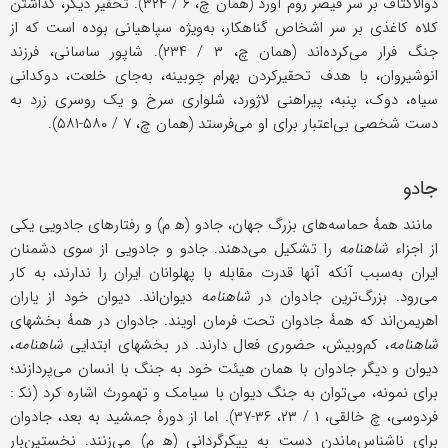
ذوالاکتاف بر سر قیصر روم آورد (همان چ، ۶ / ۳۲۴). تحقیر دیگر، گذاشتن
کلاه کاغذی بر سر اشخاص گناهکار، به‌ویژه سپاهیانی بوده است که از
جنگ فرار می‌کرده‌اند (همان چ، ۳ / ۲۳۴). شاپور ساسانی، فرزند
انوشیروان، با هدف تحقیرکردن بهرام چوبینه، به‌جای خلعت، دوکدانی
سیاه، دوک، پنبه، پیراهنی لاژورد، شلواری سرخ و یک روسری زرد به
دست شخصی بی‌اعتبار برای او می‌فرستد (همان چ، ۷ / ۵۸۰-۵۸۱).
جادو
مانند همۀ حماسه‌های بزرگ جهان، جادو (ه‍ م) و رفتارهای جادویی یکی
از اجزاء
شاهنامه
را تشکیل می‌دهند. جادو و جادویی از سوی دشمنان
ایران به‌سبب آنکه آنها قدرت مقابله با پهلوانان ایران را ندارند، به کار
می‌رود. بزرگ‌ترین جادوان در
شاهنامه
دیوان‌اند. دیوان خود از یاران
اهریمن‌اند که همۀ جادوان تحت فرمان اویند. جادوان در همۀ بخشهای
شاهنامه
، کم‌وبیش، حضوری فعال دارند. در بخشهای ابتدایی
شاهنامه
،
دیوان و دیگر جادوان با همان هیئت خود به جنگ با انسان می‌پردازند؛
برای نمونه، می‌توان به جنگ دیوان با سیامک و تهمورث اشاره کرد (نک‍ :
فردوسی، چ خالقی، ۱ / ۲۳، ۳۶-۳۷). اما از دورۀ جمشید به بعد، جادوان
برای ناشناس‌ماندن دست به پیکرگردانی (ه‍ م) می‌زنند. نخستین‌بار