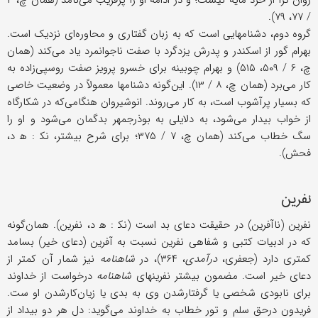
روان ‌ترا از خرد مایه نیست؛ و در ادامه او را پرفریب می‌نامد (همان چ، ۴
/ ۷۷، ۷۹).
گروه دوم، دشنامهایی است که به زبان گفتاری و محاوره‌ای نزدیک است.
بهرام گور از اسکندر و پدرش یزدگرد با صفت ناجوانمرد یاد می‌کند (همان
چ، ۶ / ۵۰۹، ۵۱۵) و بهرام چوبینه برای خسرو پرویز صفت روسپی‌زاده به
کار می‌برد (همان چ، ۸ / ۱۳). این‌گونه دشنامها معمولاً در وضعیت خاصی
که بسیار پرآشوب است، به کار می‌روند. انوشیروان هنگامی‌که در شکارگاه
از خواب بیدار می‌شود، به دلایلی به بوذرجمهر بدگمان می‌شود و او را
سگ خطاب می‌کند (همان چ، ۷ / ۳۷۵؛ برای شرح بیشتر، نک‍ : ه‍ د،
فحش).
نفرین
نفرین (ناآفرین) در حقیقت دعای بد است (نک‍ : ه‍ د، نفرین). همان‌گونه
که در ادبیات کتبی و شفاهی نفرین نسبت به آفرین (دعای خیر) بسامد
کمتری دارد (جعفری،
درآمدی
، ۳۶۴)، در
شاهنامه
نیز شمار آن کمتر از
دعای خیر است. مضمون بیشتر نفرینهای
شاهنامه
درخواست از خداوند
برای نابودی شخصی یا گرفتارشدن وی به بدی یا زیان‌کارشدن او ست.
فریدون درحق سلم و تور خطاب به خداوند می‌گوید: دل هر دو بیداد از