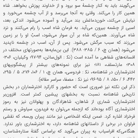
می‌گویند باید به کنار چشمۀ سو برود و از خداوند پوزش بخواهد. شاه
همین کار را می‌کند. وقتی به آنجا می‌رسد و از آب چشمه می‌خورد و
نیایش می‌کند، خون‌‌دماغش بند می‌آید و آسوده می‌شود. اندکی بعد،
اسبی از چشمه بیرون می‌آید. به فرمان شاه اسب را رام می‌کنند و نزد
شاه می‌آورند. همین‌که شاه بر آن سوار می‌شود، اسبْ او را بر زمین
می‌زند که سبب مرگش می‌شود. پس از آن، اسب در چشمه ناپدید
می‌شود (همان چ، ۶ / ۳۸۵- ۳۸۸). این بن‌مایه‌ها به‌صورتهای مختلف در
افسانه‌های شفاهی ما آمده است (نک‍ : الول‌ساتن، ۹۴-۹۷؛ وکیلیان، ۳۰۶-
۳۰۸؛ مارتسلف، ۱۸۱؛ نیز برای نمونه‌های بیشتر از پیشگوییهای
اخترشماران در
شاهنامه
، نک‍ : فردوسی، همان چ، ۱ / ۱۰۶، ۲۷۶، ۵ / ۲۹۵،
۴۴۲، ۶ / ۱۵۰، ۸ / ۹۵-۹۶؛ نیز نک‍ : مصفا، سراسر مقاله).
ذکر این نکته نیز ضروری است که حضور و کارکرد اخترشماران در بخش
تاریخی
شاهنامه
نسبت به بخشهای پیشین کمتر است. افزون‌بر
اخترشماران، شماری از شاهان، شاهزادگان و پهلوانان نیز به رموز
اخترشماری آگاه بوده‌اند که ازجمله می‌توان به فریدون، سیاوش و رستم
فرخزاد اشاره کرد. ضمن اینکه اشخاصی نیز مانند پیران ویسه، که نقشی
فراوان در برخی از داستانهای
شاهنامه
دارد، به اخترشماری باور ندارد.
هنگامی‌که افراسیاب به پیران می‌گوید که براساس گفتۀ ستاره‌شناسان،