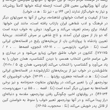
برای آنها ویژگیهایی معین قائل است؛ ازجمله اینکه خوابها کاملاً روشن‌اند
و نیاز به خواب‌گزار ندارند (ص ۱۶۴ بب‍‌ ؛ نیز نک‍ : ه‍ د، خواب).
جدا از کیفیت و اصالت خوابهای
شاهنامه
، برخی از آنها به صورتهای دیگر
در فرهنگ و ادب شفاهی ایران بازتاب یافته است، مانند این خوابها:
کیقباد برای رستم تعریف می‌کند و می‌گوید: دوش به خواب دیده است
که دو باز از سوی ایران آمدند و تاج شاهی بر سرش گذاشتند. بن‌مایۀ
تعیین پادشاه با پروازدادن باز، از بن‌مایه‌های رایج در افسانه‌های ایرانی
است (نک‍ : خزاعی، بازنویسی ... ، ۷۱-۸۶؛ انجوی،
قصه‌ها
... ، ۲ /
۱۷۵-۱۷۷). کتایون در خواب عاشق جوانی زیبارو می‌شود و در بیداری و
طی مراسم خاص انتخاب همسر، با دیدن گشتاسپ، همان جوان را به
یاد می‌آورد و گشتاسپ را انتخاب می‌کند (فردوسی، همان چ، ۵ / ۲۰-۲۱).
عاشق‌شدن در خواب نیز از بن‌مایه‌های تکرارشونده در افسانه‌های ایرانی
است (نک‍ : ه‍ د، افسانه؛ جعفری،
روایتها
... ، ۶۹-۷۳). خواب انوشیروان که
بوذرجمهر آن را تعبیر می‌کند، در روایتهای متفاوت
حمزه‌نامه
و نیز برخی
افسانه‌ها به صورتی دیگر آمده است (نک‍ :
قصه
... ، ۵۵ بب‍‌ ؛ میهن‌دوست،
۱۳۴-۱۴۶). در روایتهای اخیر، چگونگی رفتن بوذرجمهر، مقدمه و دنباله‌ای
دراز پیدا می‌کند و در آنها بوذرجمهر تعبیر خواب را منوط به خواستن کین
از قاتل پدر خویش می‌کند (نک‍ : محجوب، ۸۵-۸۶).