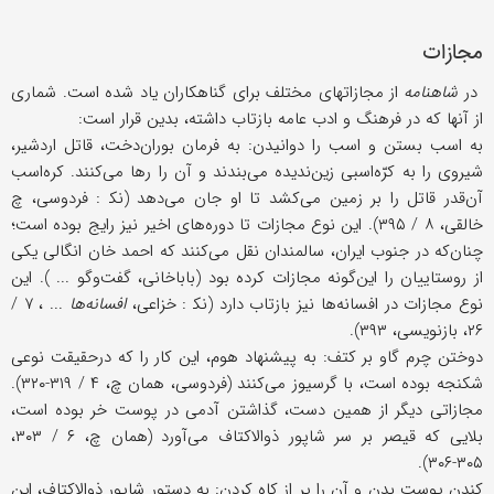
مجازات
در
شاهنامه
از مجازاتهای مختلف برای گناهکاران یاد شده است. شماری
از آنها که در فرهنگ و ادب عامه بازتاب داشته، بدین قرار است:
به اسب بستن و اسب را دوانیدن: به فرمان بوران‌دخت، قاتل اردشیر،
شیروی را به کرّه‌اسبی زین‌ندیده می‌بندند و آن را رها می‌کنند. کره‌اسب
آن‌قدر قاتل را بر زمین می‌کشد تا او جان می‌دهد (نک‍ : فردوسی، چ
خالقی، ۸ / ۳۹۵). این نوع مجازات تا دوره‌های اخیر نیز رایج بوده است؛
چنان‌که در جنوب ایران، سالمندان نقل می‌کنند که احمد خان انگالی یکی
از روستاییان را این‌گونه مجازات کرده بود (باباخانی، گفت‌وگو ... ). این
نوع مجازات در افسانه‌ها نیز بازتاب دارد (نک‍ : خزاعی،
افسانه‌ها
... ، ۷ /
۲۶، بازنویسی، ۳۹۳).
دوختن چرم گاو بر کتف: به پیشنهاد هوم، این کار را که درحقیقت نوعی
شکنجه بوده است، با گرسیوز می‌کنند (فردوسی، همان چ، ۴ / ۳۱۹-۳۲۰).
مجازاتی دیگر از همین دست، گذاشتن آدمی در پوست خر بوده است،
بلایی که قیصر بر سر شاپور ذوالاکتاف می‌آورد (همان چ، ۶ / ۳۰۳،
۳۰۵-۳۰۶).
کندن پوست بدن و آن را پر از کاه کردن: به دستور شاپور ذوالاکتاف، این