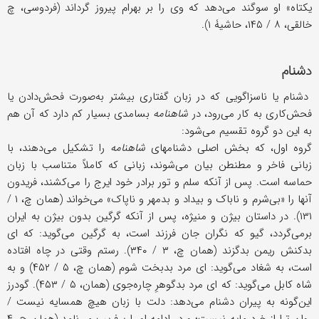
یکتاه» او سوگند می‌دهد که وی را بر بهرام پیروز گرداند (فردوسی، چ
خالقی، ۸ / ۱۴۵، حاشیۀ ۱).
دشنام
دشنام یا ناسزاگویی که در زبان گفتاری بیشتر به‌صورت فحش‌دادن یا
فحش‌کاری به کار می‌رود، در
شاهنامه
بسامدی بسیار کم دارد که آن هم
به این دو گروه تقسیم می‌شود:
گروه اول، که بخش اصلی دشنامهای
شاهنامه
را تشکیل می‌دهند، با
زبانی فاخر و مطنطن بیان می‌شوند، زبانی که کاملاً متناسب با زبان
حماسه است. پس از آنکه سلم و تور برادر خود ایرج را می‌کشند، فریدون
آنها را «بی‌شرم و ناباک و بیداد و بدمهر و ناپاک» می‌خواند (همان چ، ۱ /
۱۳۱). در داستان بیژن و منیژه، پس از آنکه گرگین بدون بیژن به ایران
برمی‌گردد، گیو که نگران جان فرزند است، به گرگین می‌گوید: که ای
بدکنش ریمن بدگزند (همان چ، ۳ / ۳۴۰). رستم وقتی در چاه افتاده
است، به شغاد می‌گوید: ای مرد بدبخت شوم (همان چ، ۵ / ۴۵۲) و به
شاه کابل می‌گوید: که ای مرد بدگوهرِ چاره‌جوی (همان، ۵ / ۴۵۳). گودرز
این‌گونه به پیران دشنام می‌دهد: دلت با زبان هیچ همسایه نیست /