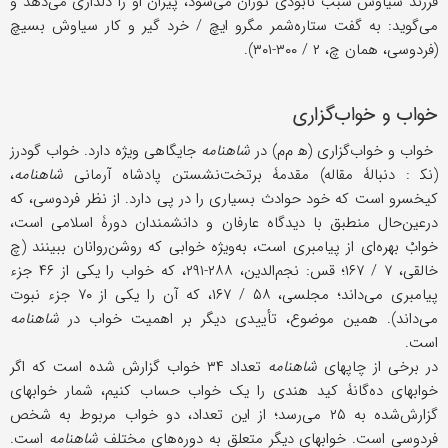
فرزند سیاوش سبب نابودی توران می‌شود، پیران او را دلداری می‌دهد و
می‌گوید: به گفت ستاره‌شمر مگرو ایچ / خرد گیر و کار سیاوش بسیچ
(فردوسی، همان چ، ۲ / ۳۰۰-۳۰۱).
خواب و خواب‌گزاری
خواب و خواب‌گزاری (ه‍ م‌م) در
شاهنامه
جایگاهی ویژه دارد. خواب گودرز
(نک‍ : دنبالۀ مقاله) مقدمۀ برتخت‌نشستن پادشاه آرمانی
شاهنامه
،
کیخسرو است که خود حوادث بسیاری را در پی دارد. از نظر فردوسی، که
درعین‌حال منطبق با دیدگاه عارفان و دانشمندان دورۀ اسلامی است،
خوابْ بهره‌ای از پیامبری است، به‌ویژه خوابی که روشن‌روانان ببینند (چ
خالقی، ۷ / ۱۶۷؛ قس: نجم‌الدین، ۲۸۸-۲۹۱، که خواب را یکی از ۴۶ جزء
پیامبری می‌داند؛ مجلسی، ۵۸ / ۱۶۷، که آن را یکی از ۷۰ جزء نبوت
می‌داند). همین موضوع، تأییدی دیگر بر اهمیت خواب در
شاهنامه
است.
در برخی از چاپهای
شاهنامه
تعداد ۳۴ خواب گزارش شده است که اگر
خوابهای ده‌گانۀ کید هندی را یک خواب حساب کنیم، شمار خوابهای
گزارش‌شده به ۲۵ می‌رسد؛ از این تعداد، دو خواب مربوط به شخص
فردوسی است. خوابهای دیگر متعلق به دوره‌های مختلف
شاهنامه
است.