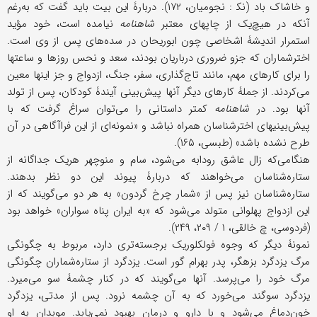
و خاشاک باد (نک‍ : نجومیان، ۱۷۲). دربارۀ این بیت باید گفت که به‌رغم
آنکه در هیچ‌یک از چاپهای معتبر
شاهنامه
نیامده است، خود مؤید
استمرار اندیشۀ اشخاصی چون ابوریحان در سده‌های پس از وی است.
اخترشماران که جزو ضروری درباریان بودند، سعد و نحس روزها و ساعتها
را برای کارهای مهم، مانند تاج‌گذاری، سفر، جنگ، ازدواج و جز اینها معین
می‌کردند. از جملۀ کارهای دیگر آنها پیش‌بینی آیندۀ کودکان، پس از تولد
آنها بود. در
شاهنامه
کمتر داستانی را می‌توان سراغ گرفت که با
پیش‌بینیهای اخترشناسان همراه نباشد و «نمونه‌ای از این فراآگاهی در آن
طرح نشده باشد» (طبسی، ۱۶۵).
هنگامی‌که زال عاشق رودابه می‌شود، سام و منوچهر هریک جداگانه از
ستاره‌شناسان می‌خواهند که دربارۀ پیوند این دو نظر بدهند.
ستاره‌شناسان نیز پس از «شمار چرخ گردون» به هر دو می‌گویند که از
این ازدواج پهلوانی متولد می‌شود که «به ایران پناه سواران» خواهد بود
(فردوسی، چ خالقی، ۱ / ۲۰۹، ۲۴۹).
نمونۀ دیگر که وجوه فولکلوریک برجسته‌تری دارد، مربوط به چگونگی
مرگ یزدگرد بزهگر، پدر بهرام گور است. یزدگرد از ستاره‌شماران چگونگی
مرگ خود را می‌پرسد. آنها می‌گویند که در کنار چشمۀ سو می‌میرد.
یزدگرد سوگند می‌خورد که به آن چشمه نرود. پس از مدتی، یزدگرد
خون‌دماغ می‌شود و با دارو و درمان بهبود نمی‌یابد. موبدان به او