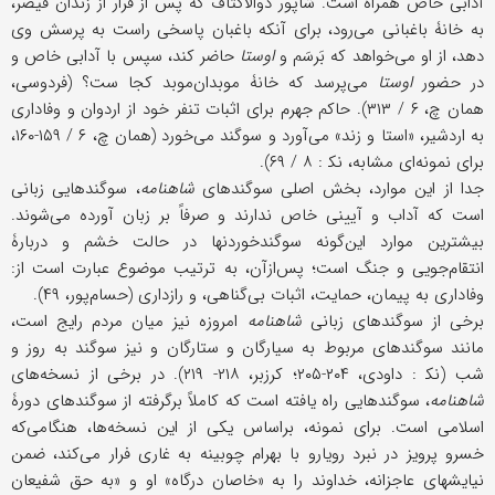
آدابی خاص همراه است. شاپور ذوالاکتاف که پس از فرار از زندان قیصر،
به خانۀ باغبانی می‌رود، برای آنکه باغبان پاسخی راست به پرسش وی
دهد، از او می‌خواهد که بَرسَم و
اوستا
حاضر کند، سپس با آدابی خاص و
در حضور
اوستا
می‌پرسد که خانۀ موبدان‌موبد کجا ست؟ (فردوسی،
همان چ، ۶ / ۳۱۳). حاکم جهرم برای اثبات تنفر خود از اردوان و وفاداری
به اردشیر، «استا و زند» می‌آورد و سوگند می‌خورد (همان چ، ۶ / ۱۵۹-۱۶۰،
برای نمونه‌ای مشابه، نک‍ : ۸ / ۶۹).
جدا از این موارد، بخش اصلی سوگندهای
شاهنامه
، سوگندهایی زبانی
است که آداب و آیینی خاص ندارند و صرفاً بر زبان آورده می‌شوند.
بیشترین موارد این‌گونه سوگندخوردنها در حالت خشم و دربارۀ
انتقام‌جویی و جنگ است؛ پس‌از‌آن، به ترتیب موضوع عبارت است از:
وفاداری به پیمان، حمایت، اثبات بی‌گناهی، و رازداری (حسام‌پور، ۴۹).
برخی از سوگندهای زبانی
شاهنامه
امروزه نیز میان مردم رایج است،
مانند سوگندهای مربوط به سیارگان و ستارگان و نیز سوگند به روز و
شب (نک‍ : داودی، ۲۰۴-۲۰۵؛ کرزبر، ۲۱۸- ۲۱۹). در برخی از نسخه‌های
شاهنامه
، سوگندهایی راه یافته است که کاملاً برگرفته از سوگندهای دورۀ
اسلامی است. برای نمونه، براساس یکی از این نسخه‌ها، هنگامی‌که
خسرو پرویز در نبرد رویارو با بهرام چوبینه به غاری فرار می‌کند، ضمن
نیایشهای عاجزانه، خداوند را به «خاصان درگاه» او و «به حق شفیعان