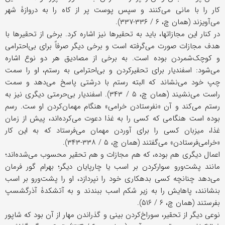
کار را با مانی می‌کنند و سپس پوست پر از کاه را به دروازۀ شهر
می‌آویزند (همان چ، ۶ / ۳۳۶-۳۳۷).
در کنار این مجازاتها، باید به تحقیرها نیز اشاره کرد. برخی از تحقیرها با
هدف مجازات صورت می‌گرفته است و برخی دیگر صرفاً برای بی‌احترامی
و کوچک‌شمردن بوده است. به برخی از مصادیق هر دو نوع اشاره
می‌شود: اسفندیار برای تحقیرکردن و بی‌احترامی به رستم، او را سمت
چپ خود می‌نشاند که البته رستم با درشتی پاسخ می‌دهد و سمت
راست می‌نشیند (همان چ، ۵ / ۳۴۳). اسفندیار بی‌حرمتی دیگری نیز به
رستم می‌کند و آن «نفرستادن خرامی» هنگام مهمان‌کردن او ست. رسم
بوده است هنگامی که کسی را به غذا دعوت می‌کرده‌اند، پیش از زمان
غذا، میزبان کسی را برای آوردن مهمان می‌فرستاد که به این کار
«خرامی‌فرستادن» می‌گفتند (همان چ، ۵ / ۳۳۸-۳۴۳).
اعمال دیگری هم بوده، که هم مجازات و هم تحقیر محسوب می‌شده‌اند؛
مانند پشت‌و‌رو سوارکردن بر اسب یا چارپایان دیگر؛ بهرام گور فرمان
می‌دهد چنانچه کسی بدهکاری خود را نپردازد، او را پشت‌و‌رو بر اسب
بنشانند، پاهایش را به زیر شکم اسب ببندند و به آتشکدۀ آذرگشسپ
بفرستند (همان چ، ۶ / ۵۱۶).
نوعی دیگر از تحقیر، سوراخ‌کردن بینی و گذراندن مهار از آن بود که شاپور