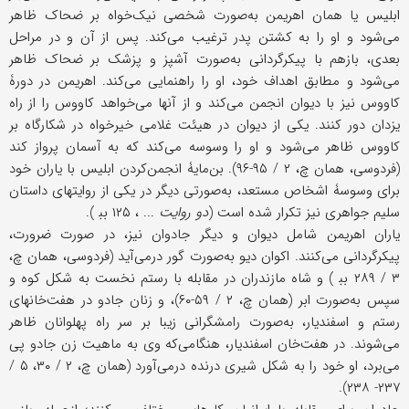
ابلیس یا همان اهریمن به‌صورت شخصی نیک‌خواه بر ضحاک ظاهر
می‌شود و او را به کشتن پدر ترغیب می‌کند. پس از آن و در مراحل
بعدی، بازهم با پیکرگردانی به‌‌صورت آشپز و پزشک بر ضحاک ظاهر
می‌شود و مطابق اهداف خود، او را راهنمایی می‌کند. اهریمن در دورۀ
کاووس نیز با دیوان انجمن می‌کند و از آنها می‌خواهد کاووس را از راه
یزدان دور کنند. یکی از دیوان در هیئت غلامی خیرخواه در شکارگاه بر
کاووس ظاهر می‌شود و او را وسوسه می‌کند که به آسمان پرواز کند
(فردوسی، همان چ، ۲ / ۹۵-۹۶). بن‌مایۀ انجمن‌کردن ابلیس با یاران خود
برای وسوسۀ اشخاص مستعد، به‌صورتی دیگر در یکی از روایتهای داستان
سلیم جواهری نیز تکرار شده است (
دو روایت
... ، ۱۲۵ بب‍‌ ).
یاران اهریمن شامل دیوان و دیگر جادوان نیز، در صورت ضرورت،
پیکرگردانی می‌کنند. اکوان دیو به‌صورت گور درمی‌آید (فردوسی، همان چ،
۳ / ۲۸۹ بب‍‌ ) و شاه مازندران در مقابله با رستم نخست به شکل کوه و
سپس به‌صورت ابر (همان چ، ۲ / ۵۹-۶۰)، و زنان جادو در هفت‌خانهای
رستم و اسفندیار، به‌صورت رامشگرانی زیبا بر سر راه پهلوانان ظاهر
می‌شوند. در هفت‌خان اسفندیار، هنگامی‌که وی به ماهیت زن جادو پی
می‌برد، او خود را به شکل شیری درنده درمی‌آورد (همان چ، ۲ / ۳۰، ۵ /
۲۳۷- ۲۳۸).