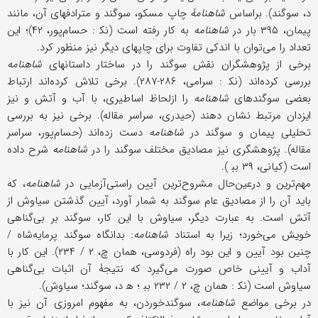
د، سوگند). براساس
شاهنامۀ
چاپ مسکو، سوگند و مترادفهای آن، مانند
پیمان، ۳۹۵ بار در
شاهنامه
به کار رفته است (نک‍ : حسام‌پور، ۴۲)؛ این
تعداد را می‌توان با اندکی تفاوت برای چاپهای دیگر نیز منظور کرد.
برخی از پژوهشگران نقش سوگند را در ساختار داستانهای
شاهنامه
بررسی کرده‌اند (نک‍ : سرامی، ۲۸۶-۲۸۷). برخی تلاش کرده‌اند ارتباط
بعضی سوگندهای
شاهنامه
را ازلحاظ اساطیری، با آب و آتش و نیز
ایزدان مرتبط نشان دهند (حیدری، سراسر مقاله). برخی نیز به بررسی
تحلیلی پیمان و سوگند در
شاهنامه
دست زده‌اند (حسام‌پور، سراسر
مقاله). پژوهشگری نیز مصادیق مختلف سوگند را در
شاهنامه
شرح داده
است (کیانی، ۳۹ بب‍‌ ).
مهم‌ترین و درعین‌حال مشروح‌ترین آیین راستی‌آزمایی در
شاهنامه
، که
باید آن را از مصادیق عام سوگند به شمار آورد، آیین گذشتن سیاوش از
آتش است. به عبارت دیگر، سیاوش با این کار، سوگند بر بی‌گناهی
خویش می‌خورد؛ زیرا به استناد
شاهنامه
: بدانگاه سوگند پرمایه‌شاه /
چنین بود آیین و این بود راه (فردوسی، همان چ، ۲ / ۲۳۴). این کار با
آداب و آیینی خاص صورت می‌گیرد که نتیجۀ آن اثبات بی‌گناهی
سیاوش است (نک‍ : همان چ، ۲ / ۲۳۲ بب‍ ؛ ه‍ د، سوگند؛ سیاوش).
در برخی مواضع
شاهنامه
، سوگندخوردن، به مفهوم امروزی آن نیز با