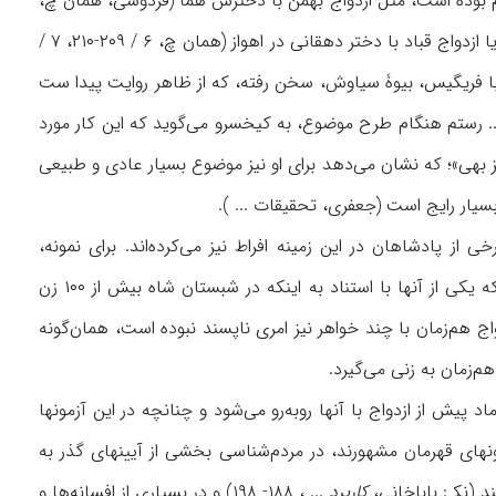
 بوده است، مثل ازدواج بهمن با دخترش هما (فردوسی، همان چ،
۵ / ۴۸۳)؛ گاه نیز به‌صورتهای دیگر است، مثل ازدواج شاپور، پسر اردشیر، با دختر مهرک نوش‌زاد، یا ازدواج قباد با دختر دهقانی در اهواز (همان چ، ۶ / ۲۰۹-۲۱۰، ۷ /
رز با فریگیس، بیوۀ سیاوش، سخن رفته، که از ظاهر روایت پیدا ست
. رستم هنگام طرح موضوع، به کیخسرو می‌گوید که این کار مورد
ز بهی»؛ که نشان می‌دهد برای او نیز موضوع بسیار عادی و طبیعی
از پادشاهان در این زمینه افراط نیز می‌کرده‌اند. برای نمونه،
ازدواجهای فراوان بهرام گور است که اعتراض پنهانی بزرگان و درباریان را در پی دارد، به گونه‌ای که یکی از آنها با استناد به اینکه در شبستان شاه بیش از ۱۰۰ زن
ی‌گوید: «شهنشاه ازین‌باره باشد، بد است» (فردوسی، چ خالقی، ۶ / ۴۸۸- ۴۸۹). ازدواج هم‌زمان با چند خواهر نیز امری ناپسند نبوده است، همان‌گونه
د پیش از ازدواج با آنها روبه‌رو می‌شود و چنانچه در این آزمونها
مونهای قهرمان مشهورند، در مردم‌شناسی بخشی از آیینهای گذر به
 (نک‍ : باباخانی،
کاربرد
... ، ۱۸۸- ۱۹۸) و در بسیاری از افسانه‌ها و