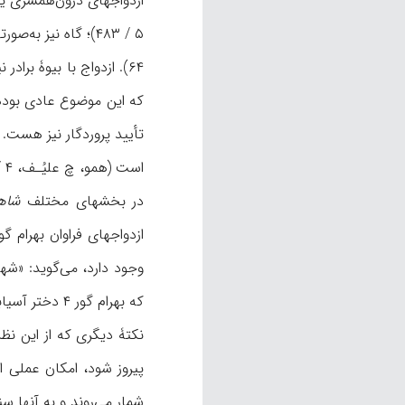
ازدواجهای درون‌همسری یا
۶۴). ازدواج با بیوۀ برادر نیز رسمی رایج بوده است. در برخی نسخه‌های
که این موضوع عادی بوده 
تأیید پروردگار نیز هست. 
است (همو، چ علیُـف، ۴ / ۳۱۵- ۳۱۸). این‌گونه ازدواجها امروز نیز در ایران، به‌ویژه در میان عشایر، بسیار رایج است (جعفری، تحقیقات ... ).
در بخشهای مختلف
شاهن
که بهرام گور ۴ دختر آسیابان (همان چ، ۶ / ۴۵۲-۴۵۷) و ۳ دختر برزین (همان چ، ۶ / ۴۸۰-۴۸۱) را هم‌زمان به زنی می‌گیرد.
نکتۀ دیگری که از این نظر
پیروز شود، امکان عملی ا
شمار می‌روند و به آنها س