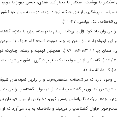
ای اسکندر با روشنک، اسکندر با دختر کید هندی، خسرو پرویز با مریم، 
 سیاسی، پیشگیری از بروز جنگ، ایجاد روابط دوستانه میان دو کشور
سی
شاهنامه
، نک‍ : پیامنی، ۱۱۷-۱۲۰).
ا را می‌توان یاد کرد: زال با رودابه، رستم با تهمینه، بیژن با منیژه، 
در این ازدواجها، عاشق‌شدن به چند صورت است: گاه هریک با شنیدن 
رودابه و زال (نک‍ : فردوسی، همان چ، ۱ / ۱۸۳-۱۸۴، ۱۸۷)، 
داستانت بسی (همان چ، ۲ / ۱۲۲). گاه یکی از دو طرف با یک نظر بر دیگری عاشق م
(نک‍ : دنبالۀ مقاله).
دن وجود دارد که در
شاهنامه
منحصر‌به‌فرد، و از برترین نمونه‌های شیو
م را جمع می‌کند تا براساس رسمی کهن، دخترانش از میان فرزندان بزرگ
ست‌وجوی فراوان گشتاسپ را می‌بیند و بلافاصله به یاد می‌آورد که او