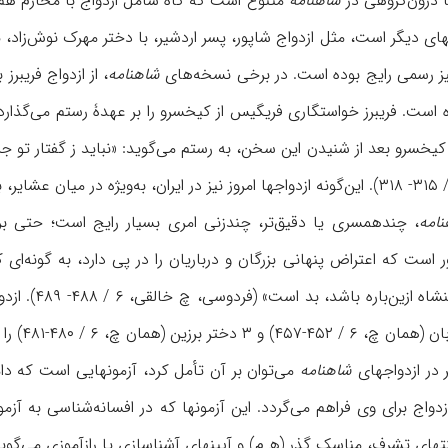
 درون‌گروهی در
شاهنامه
متنوع است که گاه شامل ازدواج با محارم هم
شاهنامه
، از ازدواج فریب
است. فریبرز خواستگاری فریگیس از کیخسرو را بر عهدۀ رستم می‌گذارد
کیخسرو بعد از شنیدن این سخن، به رستم می‌گوید: «نباید ز گفتار تو ج
امه
، چندهمسری یا دقیق‌تر، چندزنی امری بسیار رایج است؛ حتى برخی 
وجود دارد، م
 در ازدواجهای
شاهنامه
می‌توان بر آن تأمل کرد، آزمونهایی است که داما
زدواج برای وی فراهم می‌گردد. این آزمونها که در افسانه‌شناسی به آز
نتهای تشرف، مناسک گذر (ه‍ م) و آیینهای آشناسازی یا رازآموزی می‌گویند