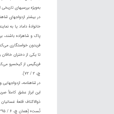
به‌ویژه بررسیهای تاریخی 
در بیشتر ازدواجهای
شاهنا
خانوادۀ داماد یا به نمای
فریگیس از کیخسرو می‌کند
چ، ۲ / ۷۲).
در
شاهنامه
، ازدواجهایی و
ذوالاکتاف قلعۀ غسانیان 
تُست» (همان چ، ۶ / ۲۹۵). منیژه نیز چون بیژن را می‌بیند، شیفته‌اش می‌شود و دایۀ خود را مأمور می‌کند که بیژن را نزد وی آورد (همان چ، ۳ / ۳۱۷- ۳۱۸).