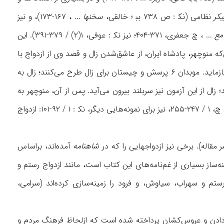
یکر
نظامی (نک‍ : ص ۷۳۸ بب‍ ؛ خالقی،
سخنها
... ، ۱۶۷-۱۷۳)، و نیز
مع
... ، چ جعفری، ۳۷۱-۴۰۴؛ نیز نک‍ : عوفی، ۱(۲) / ۳۷۹-۳۹۱). این
ه منوچهر، پادشاه ایران، از عاشق‌شدن زال و قصد وی از ازدواج با
رودابه آگاه می‌شود، مجلسی از بزرگان و موبدان تشکیل می‌دهد تا دانایی زال را در آن مجلس بیازماید. موبدان ۶ پرسش و چیستان برای زال طرح می‌کنند؛ زال به
زال از این آزمون نیز سربلند بیرون می‌آید. پس از آن، منوچهر به
زال خلعت می‌دهد و با نامه‌ای که حاوی شادباش است، او را نزد سام می‌فرستند (فردوسی، همان چ، ۱ / ۲۴۷-۲۵۵، نیز برای نمونه‌هایی دیگر، نک‍ : ۱ / ۹۲-۱۰۱: ازدواج
ر مقاله). برخی نیز ازدواجهایی را که در
شاهنامه
آمده‌اند، براساس
نه‌ساز بسیاری از غم‌نامه‌های این کتاب است، مانند ازدواج رستم و
ستم و سهراب، سیاوش، و فرود را زمینه‌سازی کرده‌اند (سرامی،
نمادادن و عروس‌کشان پرداخته شده است که ازلحاظ فرهنگ مردم و