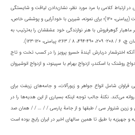
ی در ارتباط کلامی با مرد مورد نظر، نشان‌دادن لیاقت و شایستگی
خویش، پوشیدن لباسهایی خاص مانند لباسهایی با رنگ تند، و نوازندگی و آوازخوانی می‌توان یافت (پیامنی، ۱۲۰)؛ برای نمونه، شیرین با خودآرایی و پوششی خاص،
اهیار گوهرفروش با هنر نوازندگی خود عشقشان را به‌ترتیب به
 ۱۲۰-۱۲۳).
ز آنکه اخترشمار دربارش آیندۀ خسرو پرویز را در کسب تخت و تاج
 به خسرو پیشنهاد ازدواج با مریم را می‌دهد (فردوسی، همان چ، ۸ / ۱۱۸ بب‍‌ ). ازدواج روشنک با اسکندر، ازدواج بهرام با سپینود، و ازدواج انوشیروان
فراوان شامل انواع جواهر و زیورآلات، و جامه‌های زربفت برای
ر نزد فریگیس روانه می‌کند. نکتۀ جالب توجه اینکه بسیاری از این هدیه‌ها را در
ن و زرین شتروار سی / طبقها و از جامۀ پارسی / / ... / / همان صد
 گلشهر با خواهران (همان چ، ۲ / ۳۰۲-۳۰۳). رسم حمل هدیه و جهیزیه با طبق تا همین سالهای اخیر در ایران رایج بوده است