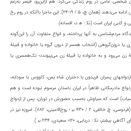
ن شخصی عامی در روم زندگی می‌کرد. هم ازاین‌رو، قیصر به‌رغم
گردن‌گذاشتن به انتخاب کتایون، او را از کاخ بیرون می‌راند. این دو زندگی خود را در خانه‌ای معمولی ادامه می‌دهند (همان چ، ۵ / ۱۹-۲۴). این ماجرا باآنکه در روم رخ
و کتبی ایران است (نک‍ : ه‍ د، افسانه).
گاه مردم‌شناسی به آنها پرداخته، و انواع متفاوت آن را این‌گونه
 یا درون‌گروهی (انتخاب همسر از درون گروه یا خانواده و قبیلۀ
زن می‌رود و به خانواده یا قبیلۀ زن می‌پیوندد؛ تک‌همسری یا
 ازدواجهای پسران فریدون با دختران شاه یمن، کاووس با سودابه،
زدواج مادرمکانی ظاهراً در ایران باستان مرسوم نبوده است و هم
افراسیاب) است که سیاوش به‌سبب حضورش در توران، پس از ازدواج
در آنجا می‌ماند. اما همسر و پسرش، پس از کشته‌شدن او، در نخستین فرصت، به ایران می‌آیند (فردوسی، چ خالقی، ۲ / ۴۳۰ بب‍ ؛ روح‌الامینی، ۸۸۲). امروزه نیز در
 : دریایی، ۱۲۰؛ سعیدی، ۲۳۴ بب‍ ‌).