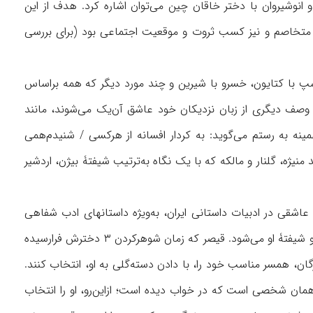
و انوشیروان با دختر خاقان چین می‌توان اشاره کرد. هدف از این
 متخاصم و نیز کسب ثروت و موقعیت اجتماعی بود (برای بررسی
گشتاسپ با کتایون، خسرو با شیرین و چند مورد دیگر که همه براساس
وصف دیگری از زبان نزدیکان خود عاشق آن‌یک می‌شوند، مانند
همچنین تهمینه و رستم، چنان‌که تهمینه به رستم می‌گوید: به کردار افسانه از هرکسی / شنیدم‌همی
ی‌شود، مانند منیژه، گلنار و مالکه که با یک نگاه به‌ترتیب شیفتۀ بیژن، اردشیر
ۀ عاشقی در ادبیات داستانی ایران، به‌ویژه داستانهای ادب شفاهی
است. این مورد مربوط به عاشق‌شدن کتایون بر گشتاسپ است. او در خواب گشتاسپ را می‌بیند و شیفتۀ او می‌شود. قیصر که زمان شوهرکردن ۳ دخترش فرارسیده
ان، همسر مناسب خود را، با دادن دسته‌گلی به او، انتخاب کنند.
 همان شخصی است که در خواب دیده است؛ ازاین‌رو، او را انتخاب