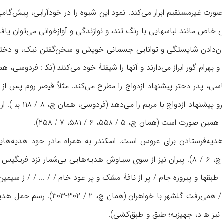
ورت غیرمستقیم ابراز می‌کند. نمود این شیوه را در خودآرایی، پیش‌گام
ان‌دادن شایستگی و توانایی جسمانی خویش و سخن‌گفتن نیک، و دختر م
براز می‌دارند و آنها را شیفتۀ خود می‌کنند (نک‍ : فردوسی، همان چ، ۶ / ۲۰۸- ۲۰۹، ۴۹۰-۴۹۴، ۸ / ۲۶۳؛ پیامنی،
اسی، پدر دختر پیشنهاد ازدواج را مطرح می‌کند. مثلاً قیصر روم پس ا
پیش‌بینی می‌کند،
 است (همان چ، ۵ / ۵۵۸، ۶ / ۵۸۱، ۷ / ۲۵۸).
هدیه‌فرستادن برای عروس است. اسکندر به همراه مادر خود هدیه‌هایی 
روشنک می‌فرستد (همان چ، ۶ / ۸). پیران نیز از سوی سیاوش هدیه‌هایی بی‌شما
طبقها و پیروزه جام / پر از نافۀ مشک و پر عود خام / / ... / / ز سیمی
طبق مشک و صد زعفران / همی‌رفت