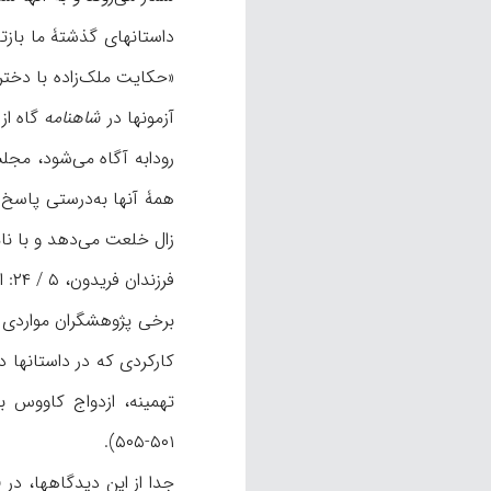
داستانهای گذشتۀ ما بازتا
«حکایت ملک‌زاده با دختر
آزمونها در
شاهنامه
گاه از
همۀ آنها به‌درستی پاسخ م
فرزندان فریدون، ۵ / ۲۴: ازدواج گشتاسپ و کتایون).
برخی پژوهشگران مواردی از 
کارکردی که در داستانها دا
تهمینه، ازدواج کاووس ب
۵۰۱-۵۰۵).
جدا از این دیدگاهها، در
ش