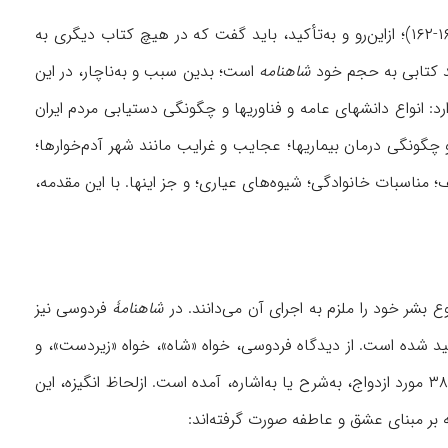
... »، ۱۶۱-۱۶۲)؛ ازاین‌رو و به‌تأکید، باید گفت که در هیچ کتاب دیگری به
ند کتابی به حجم خود
شاهنامه
است؛ بدین سبب و به‌ناچار، در این
د: انواع دانشهای عامه و فناوریها و چگونگی دستیابی مردم ایران
 چگونگی درمان بیماریها؛ عجایب و غرایب مانند شهر آدم‌خوارها؛
مناسبات خانوادگی؛ شیوه‌های عیاری؛ و جز اینها. با این مقدمه،
ع بشر خود را ملزم به اجرای آن می‌دانند. در
شاهنامۀ
فردوسی نیز
أکید شده است. از دیدگاه فردوسی، خواه «شاه»، خواه «زیردست»، و
، ۳۸ مورد ازدواج، به‌شرح یا به‌اشاره، آمده است. ازلحاظ انگیزه، این
که بر مبنای عشق و عاطفه صورت گرفته‌اند: