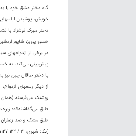
گاه دختر عشق خود را به‌ص
دختر مهرک نوشزاد با نش
خسرو پرویز، شاپور اردشیر و بهرام گور ا
در برخی از ازدواجهای سی
با دختر خاقان چین نیز به همین صورت
از دیگر رسمهای ازدواج، 
طبق می‌گذاشته‌اند: زبرجد 
(نک‍ : شهری، ۳ / ۱۲۲-۱۲۷؛ نیز ه‍ د، جهیزیه؛ طبق و طبق‌کشی).