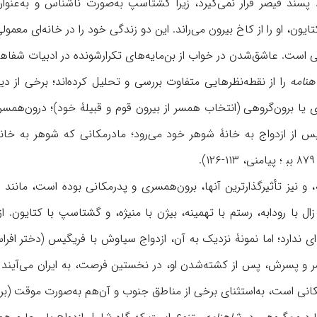
 پسند قیصر قرار نمی‌گیرد، زیرا گشتاسپ به‌صورت ناشناس و به‌عنوا
نی است. عاشق‌شدن در خواب از بن‌مایه‌های تکرارشونده در ادبیات شفاهی 
هنامه
را از نقطه‌نظرهایی متفاوت بررسی و تحلیل کرده‌اند؛ برخی از دید
 یا برون‌گروهی (انتخاب همسر از بیرون قوم و قبیلۀ خود)؛ درون‌همسری
 از ازدواج به خانۀ شوهر خود می‌رود؛ مادرمکانی که شوهر به خانۀ 
، و نیز تأثیرگذارترین آنها، برون‌همسری و پدرمکانی بوده است، مانند
ل با رودابه، رستم با تهمینه، بیژن با منیژه، و گشتاسپ با کتایون. ا
‌ای ندارد؛ اما نمونۀ نزدیک به آن، ازدواج سیاوش با فریگیس (دختر 
 است، به‌استثنای برخی از مناطق جنوب و آن‌هم به‌صورت موقت (برای آگاهی بیشتر، نک‍