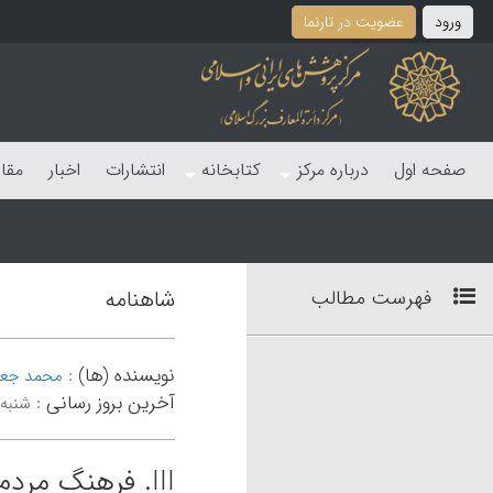
ورود
عضویت در تارنما
صفحه اول
درباره مرکز
کتابخانه
انتشارات
اخبار
مقا
فهرست مطالب
شاهنامه
نویسنده (ها)
:
محمد جعفر
آخرین بروز رسانی
:
شنبه 30 خرداد 05
III. فرهنگ مردم در