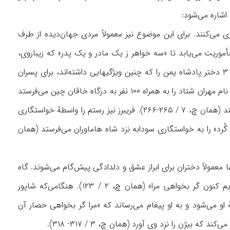
 اشاره می‌شود:
ری می‌کنند. برای این موضوع نیز معمولاً مردی جهان‌دیده از طرف
مأموریت می‌یابد تا «سه خواهر ز یک مادر و یک پدر» که زیباروی،
پاک و شاهزاده باشند، برای ۳ پسر فریدون به زنی بگیرد. جندل هم پس از جست‌وجوی فراوان، ۳ دختر پادشاه یمن را که چنین ویژگیهایی داشته‌اند، برای پسران
فریدون خواستگاری می‌کند (فردوسی، همان چ، ۱ / ۹۲-۹۵). انوشیروان نیز «پیری خردمند و راد» به نام مهران شتاد را به همراه ۱۰۰ نفر به درگاه خاقان چین می‌فرستد
تا یکی از دختران خاقان را که با «شرم و داد» است و مادری «خاتون‌نژاد» دارد، از او خواستگاری کند (همان چ، ۷ / ۲۶۵-۲۶۶). فریبرز نیز رستم را واسطۀ خواستگاری
ُرد» را به خواستگاری سودابه نزد شاه هاماوران می‌فرستد (همان
ا معمولاً دختران برای ابراز عشق و دلدادگی پیش‌گام می‌شوند. گاه
این ابراز عشق کاملاً صریح و همراه با خواستگاری است، مانند درخواست تهمینه از رستم: «ترایم کنون گر بخواهی مرا» (همان چ، ۲ / ۱۲۳). هنگامی‌که شاپور
 او می‌شود و به او پیغام می‌رساند که «مرا گر بخواهی حصار آن