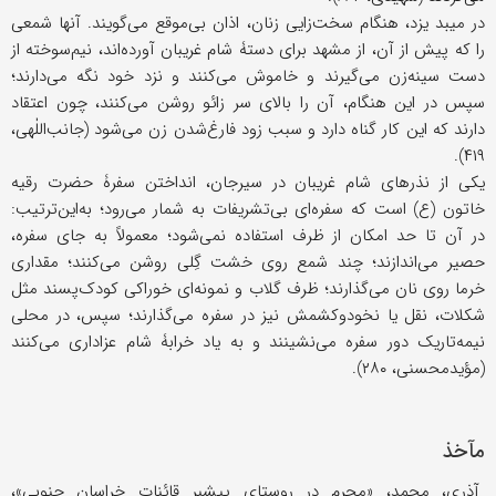
در میبد یزد، هنگام سخت‌زایی زنان، اذان بی‌موقع می‌گویند. آنها شمعی
را که پیش از آن، از مشهد برای دستۀ شام غریبان آورده‌اند، نیم‌سوخته از
دست سینه‌زن می‌گیرند و خاموش می‌کنند و نزد خود نگه می‌دارند؛
سپس در این هنگام، آن را بالای سر زائو روشن می‌کنند، چون اعتقاد
دارند که این کار گناه دارد و سبب زود فارغ‌شدن زن می‌شود (جانب‌اللٰهی،
۴۱۹).
یکی از نذرهای شام غریبان در سیرجان، انداختن سفرۀ حضرت رقیه
خاتون (ع) است که سفره‌ای بی‌تشریفات به شمار می‌رود؛ به‌این‌ترتیب:
در آن تا حد امکان از ظرف استفاده نمی‌شود؛ معمولاً به جای سفره،
حصیر می‌اندازند؛ چند شمع روی خشت گِلی روشن می‌کنند؛ مقداری
خرما روی نان می‌گذارند؛ ظرف گلاب و نمونه‌ای خوراکی کودک‌پسند مثل
شکلات، نقل یا نخودوکشمش نیز در سفره می‌گذارند؛ سپس، در محلی
نیمه‌تاریک دور سفره می‌نشینند و به یاد خرابۀ شام عزاداری می‌کنند
(مؤیدمحسنی، ۲۸۰).
مآخذ
آذری، محمد، «محرم در روستای پیشبر قائنات خراسان جنوبی»،