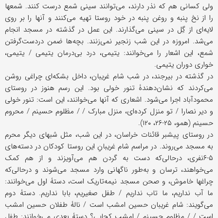
ولی کسانی هم که نذر دارند، می‌توانند سینی شمع درست کنند. شمعها
را از نخ پنبه و روغن پنبه در خود روستا تهیه می‌کنند و آنها را بر روی
لایه‌ای از گِل در سینی می‌گذارند. این عمل در گذشته در مسجد انجام
می‌شد. امروزه در این شب زنجیر نمی‌زنند. بچه‌ها ضمن در‌دست‌گرفتن
شمع، این اشعار را می‌خوانند: یتیمی، درد بی‌درمان یتیمی / یتیمی،
خواری دوران یتیمی.
در گذشته در بیرجند، در شب شام غریبان، داخل بشکه‌ای چراغی روشن
می‌کردند که نشان‌دهندۀ تنور خولی بود. این رسم هنوز در روستای
محمودآباد اجرا می‌شود. اشعاری که آنها می‌خوانند، این است: تنور خولی
و دیر نصارا / تو منزل کرده‌ای، منزل مبارک / / مظلوم حسینم / محروم
حسینم (همو، ۲۵-۲۶، ۱۲۰).
در روستای پیشبر قائنات خراسان، در این شب، مثل شبهای دیگر محرم
به مسجد می‌روند. در مراسم شام غریبانِ این روستا کودکان در دسته‌های
۵-۶نفری، در‌حالی‌که دست به گردن هم می‌آویزند و از هم کمک
می‌خواهند، ترسان و به‌طور ناگهانی وارد مسجد می‌شوند و در‌حالی‌که
چراغها خاموش، و صحن مسجد نیمه‌تاریک است، دستۀ اول می‌خوانند:
ما آب نداریم، ما تاب نداریم / طفل صغیریم، بابا نداریم. دستۀ دوم
می‌گویند: شام غریبان حسین امشب است / نالۀ طفلان حسین امشب
است / / مظلوم حسینم / امشب کجایی؟ دستۀ بعدی می‌خوانند: طفل