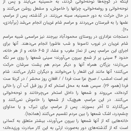
اینکه در کوچه‌ها نوحه‌خوانی کردند، به حسینیه می‌آیند و پس از
نوحه‌خوانی و روضه‌خوانی، چراغها را خاموش، و مشعل روشن می‌کنند و
در حال حرکت به دور حسینیه، سینه می‌زنند. در گذشته، پس از مراسم،
علمها را به قبرستان می‌بردند و مراسم شام غریبان انجام می‌شد (برآبادی،
۲۰).
دستجات عزاداری در روستای محمودآباد بیرجند نیز مراسمی شبیه مراسم
شام غریبان در غروب تاسوعا و شب عاشورا انجام می‌دهند. آنها برای
اجرای این مراسم، پس از نماز مغرب و عشا، از ۵-۶ خانه، و از هر خانه،
حدود ۴ سینی پر از شمع بیرون می‌آورند؛ سینی شمعها را روی سر نگه
می‌دارند؛ بزرگان همراه آنها و دیگر مردم هم پشت سرشان حرکت
می‌کنند؛ آنها مانند این اشعار را می‌خوانند و دیگران تکرار می‌کنند: شام
غم است امشب / صبح عزا ست فردا / / افغانِ روز محشر / در کربلا ست
فردا (همو، ۲۶). سپس همه به محل استخر که از روز قبل آب آن را خالی
کرده‌اند، می‌روند و شمعها را داخل استخر می‌چرخانند و نوحه‌خوانی
می‌کنند. در این مراسم، هیچ‌یک از شمعها را خاموش نمی‌کنند و
می‌گذارند تا آخر بسوزند. پس از مراسم، برای تبرک و یا مداوای
چشم‌درد، اشک شمعها را بین مردم تقسیم می‌کنند (همانجا).
خانه‌هایی که از آنها شمعها را بیرون می‌آورند، بیشتر متعلق به کسانی
است که از گذشته‌های دور به‌صورت ارثی به این کار مبادرت ورزیده‌اند؛