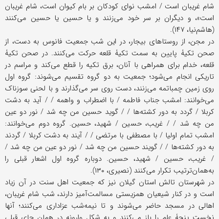
شام غریبان است / امشب نوای کودکان بر بام کیوان است، شام غریبان
است»، و دیگران بر سر خود می‌زنند و یا حسین یا حسین می‌کنند
(هاشم‌نیا، ۱۴۷).
در مجن، از روستاهای بیجار، در این شب جمعیت فانوس به دست، از
صحن تکیۀ پایین به سمت تکیۀ قلعه حرکت می‌کنند. در صحن تکیۀ
قلعه، خدام برای همراهی با آنان، برق تکیه را قطع می‌کند و مراسم در
تاریکی انجام می‌شود؛ جمعیت به دو گروه تقسیم می‌شوند: گروه اول
روی زمین چمباتمه می‌زنند، دست روی سر می‌گذارند و با لحنی سوزناک
می‌خوانند: امشب جناب فاطمه / با اضطراب و واهمه / / آید به دشت
کربلا / گردد به دور کشته‌ها / / گوید حسین من چه شد / نور دو عین
من چه شد / / غریب، حسین / شهید، حسین. گروه دوم می‌خوانند:
امشب تمام اولیا / با مصطفى با مرتضى / / آیند به دشت کربلا / گردند
به دور کشته‌ها / / گویند حسین من چه شد / نور دو عین من چه شد /
/ غریب، حسین / شهید، حسین. دوباره گروه اول اشعار قبلی را
به‌همان‌ترتیب تکرار می‌کنند (نصیری، ۱۳۰).
در شهرستان تالش استان گیلان نیز که جمعیت اهل سنت در آن زیاد
است و در کنار شیعیان همزیستی مسالمت‌آمیز دارند، شب شام غریبان،
اهالی در مسجد حاضر می‌شوند و تا نیمه‌شب عزاداری می‌کنند؛ آنها
نخست پنجۀ علم را باز می‌کنند و به شکل وارونه در همان جای قبلی