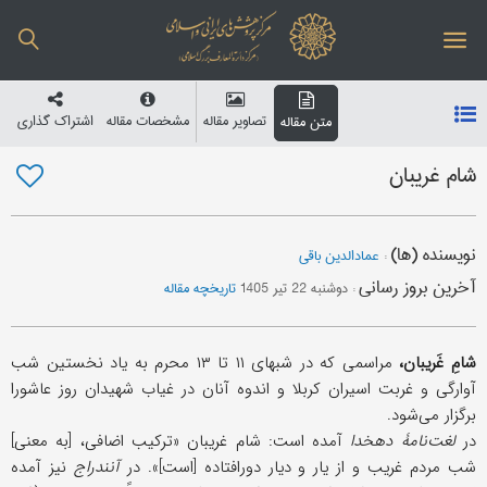
تصاویر مقاله
مشخصات مقاله
اشتراک گذاری
متن مقاله
شام غریبان
نویسنده (ها)
:
عمادالدین باقی
آخرین بروز رسانی
:
دوشنبه 22 تیر 1405
تاریخچه مقاله
شامِ غَریبان،
مراسمی که در شبهای ۱۱ تا ۱۳ محرم به یاد نخستین شب
آوارگی و غربت اسیران کربلا و اندوه آنان در غیاب شهیدان روز عاشورا
برگزار می‌شود.
در
لغت‌نامۀ دهخدا
آمده است: شام غریبان «ترکیب اضافی، [به معنی]
شب مردم غریب و از یار و دیار دورافتاده [است]». در
آنندراج
نیز آمده