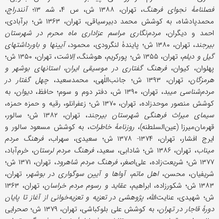
فصلنامۀ نجوای فرهنگ
، تهران، ۱۳۸۸ ش، س ۴، شم‍ ۱۳؛
آنندراج
،
محمدپادشاه، به کوشش محمد دبیرسیاقی، تهران، ۱۳۶۳ ش؛ برآبادی،
احمد و دیگران،
مردم‌نگاری مراسم عزاداری ماه محرم در شهرستان
بیرجند
، تهران، ۱۳۸۰ ش؛ پایندۀ لنگرودی، محمود،
آیینها و باورداشتهای
گیل و دیلم
، تهران، ۱۳۵۵ ش؛ پورکریم، هوشنگ،
اِلاشت
، تهران، ۱۳۵۰ ش؛
پهلوان، کیوان،
فرهنگ گفتاری در موسیقی ایران، استانهای بوشهر و
هرمزگان
، تهران، ۱۳۹۳ ش؛ جانب‌اللٰهی، محمدسعید،
چهل گفتار در
مردم‌شناسی میبد
، تهران، ۱۳۹۰ ش، دفتر دوم و سوم؛ حافظ،
دیوان
، به
کوشش منصور موحدزاده، تهران، ۱۳۷۰ ش؛ زعفرانلو، رقیه و حمزه حمزه،
سیمای میراث فرهنگی شهرستان بیرجند
، تهران، ۱۳۸۲ ش؛ سالور،
قهرمان‌میرزا (عین‌السلطنه)،
روزنامۀ خاطرات
، به کوشش مسعود سالور و
ایرج افشار، تهران، ۱۳۷۴- ۱۳۷۸ ش؛ سعیدی، سهراب،
فرهنگ مردم
میناب
، تهران، ۱۳۸۶ ش؛ شادابی، سعید،
فرهنگ مردم لرستان
، خرم‌آباد،
۱۳۷۷ ش؛ شریعت‌زاده، علی‌اصغر،
فرهنگ مردم شاهرود
، تهران، ۱۳۷۱ ش؛
شریفیان، محسن،
اهل ماتم، آواها و آیین سوگواری در بوشهر
، تهران،
۱۳۸۳ ش؛ شکورزاده، ابراهیم،
عقاید و رسوم مردم خراسان
، تهران، ۱۳۶۳
ش؛ شهیدی، عنایت‌الله،
پژوهشی در تعزیه و تعزیه‌خوانی از آغاز تا پایان
دورۀ قاجار در تهران
، به کوشش علی بلوکباشی، تهران، ۱۳۷۹ ش؛ صحرایی