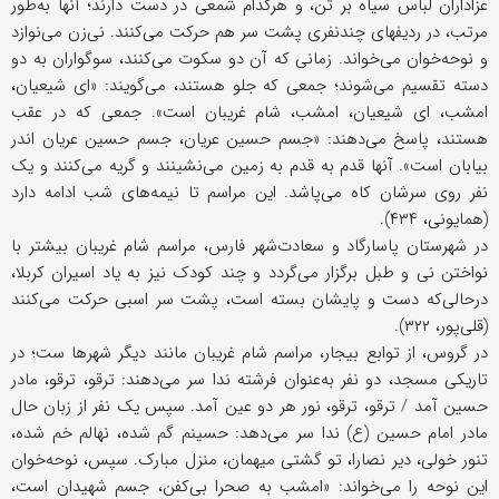
عزاداران لباس سیاه بر تن، و هرکدام شمعی در دست دارند؛ آنها به‌طور
مرتب، در ردیفهای چندنفری پشت سر هم حرکت می‌کنند. نی‌زن می‌نوازد
و نوحه‌خوان می‌خواند. زمانی که آن دو سکوت می‌کنند، سوگواران به دو
دسته تقسیم می‌شوند؛ جمعی که جلو هستند، می‌گویند: «ای شیعیان،
امشب، ای شیعیان، امشب، شام غریبان است». جمعی که در عقب
هستند، پاسخ می‌دهند: «جسم حسین عریان، جسم حسین عریان اندر
بیابان است». آنها قدم به قدم به زمین می‌نشینند و گریه می‌کنند و یک
نفر روی سرشان کاه می‌پاشد. این مراسم تا نیمه‌های شب ادامه دارد
(همایونی، ۴۳۴).
در شهرستان پاسارگاد و سعادت‌شهر فارس، مراسم شام غریبان بیشتر با
نواختن نی و طبل برگزار می‌گردد و چند کودک نیز به یاد اسیران کربلا،
در‌حالی‌که دست و پایشان بسته است، پشت سر اسبی حرکت می‌کنند
(قلی‌پور، ۳۲۲).
در گروس، از توابع بیجار، مراسم شام غریبان مانند دیگر شهرها ست؛ در
تاریکی مسجد، دو نفر به‌عنوان فرشته ندا سر می‌دهند: ترقو، ترقو، مادر
حسین آمد / ترقو، ترقو، نور هر دو عین آمد. سپس یک نفر از زبان حال
مادر امام حسین (ع) ندا سر می‌دهد: حسینم گم شده، نهالم خم شده،
تنور خولی، دیر نصارا، تو گشتی میهمان، منزل مبارک. سپس، نوحه‌خوان
این نوحه را می‌خواند: «امشب به صحرا بی‌کفن، جسم شهیدان است،