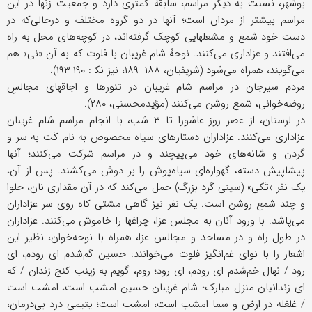
بوشهر، نسبت به دیگر مراسم، سابقۀ کمتری دارد و جمعیت زنها در این
مراسم بیشتر از مردان است؛ آنها در دو گروه مختلف و در‌حالی‌که در
دست خود شمع و مشعلهایی کوچک گرفته‌اند، در کوچه‌های محل به راه
می‌افتند و عزاداری می‌کنند. نوحۀ شام غریبان با فلوت که به آن «نی» هم
می‌گویند، همراه می‌شود (شریفیان، ۱۸۸- ۱۸۹، نیز نک‍ : ۱۹۰-۱۹۳).
مردم سیرجان در مراسم شام غریبان در تنور‌ها و اجاقهای مجالسِ
روضه‌خوانی، شمع روشن می‌کنند (مؤیدمحسنی، ۲۸۰).
در لرستان، از عصر روز عاشورا تا ۳ شب، با انجام مراسم شام غریبان
عزاداری می‌کنند. عزاداران دستارهای سیاه مخصوص به نام کَت به سر و
گردن و شانه‌های خود می‌پیچند و در مراسم شرکت می‌کنند؛ آنها
پیشاپیش دسته، گهواره‌ای سیاه‌پوش را بر دوش می‌کشند. پس از آن،
یک نفر «تَکی» (سینی گرد بزرگ) حمل می‌کند که در آن مقداری نان، حلوا
و چند شمع روشن است. یک نفر نیز گاهی مشتی کاه روی سر عزاداران
می‌پاشد. با ورود آنان به مجلس عزا، چراغها را خاموش می‌کنند. عزاداران
در طول راه و در مساجد و مجالس عزا، همراه با نوحه‌خوان، نظیر این
اشعار را با نوای غم‌انگیز فلوت می‌خوانند: حسین گم‌شدم ای رودم، ای
رود / نهال خم‌شدم ای رودم، ای رود؛ روم، گویم به زینب کنج زندان / که
ای زندانیان منزل مبارک؛ شام غریبان حسین امشب است، امشب است
/ غلغله در ارض و سما امشب است، امشب است؛ یتیمی درد بی‌درمان،