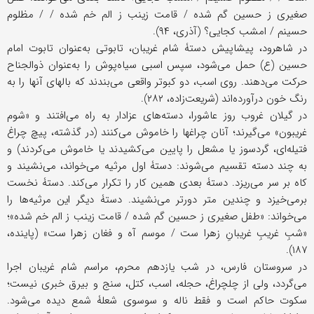
صغیری ز حسین گم شده / قامت زینب ز الم خم شده / / مظلوم
حسینم / امشب کجایی؟ (آذری، ۹۴).
در شاهرود، پیشاپیش دستۀ شام غریبان، تابوتی به‌عنوان تابوت امام
حسین (ع) حمل می‌شود، سپس اسبی سیاه‌پوش را به‌عنوان ذوالجناح
حرکت می‌دهند. روی اسب، دو کبوتر واقعی می‌بندند که بالهای آنها را به
رنگ خون درآورده‌اند (شریعت‌زاده، ۲۸۲).
در گیلان غروب روز عاشورا، دسته‌های عزادار به راه می‌افتند و «شوم
غریبون» می‌گیرند؛ آنان چراغها را خاموش می‌کنند (در گذشته، پیچ چراغ
فتیله‌ای، گردسوز یا مشعل را پایین می‌کشیدند یا خاموش می‌کردند) و
به چند دسته تقسیم می‌شوند: دستۀ اول مرثیه می‌خواند، می‌نشیند و
کاه بر سر می‌ریزد. دستۀ بعدی همین کار را تکرار می‌کند. دستۀ نخست
برمی‌خیزد و چندین متر دورتر می‌نشیند. دستۀ دیگر این مرثیه‌ها را
می‌خواند: «طفل صغیری ز حسین گم شده / قامت زینب ز الم خم شده»؛
«شبِ غریبِ غریبانِ زهرا ست / موسم آه و فغان زهرا ست» (پاینده،
۱۸۷).
در سروستان فارس، در شب یازدهم محرم، مراسم شام غریبان اجرا
می‌گردد، ولی از چلچراغ، حجله، اسب، کتل، سنج و بیرق خبری نیست؛
سکوت حاکم است و فقط ناله و سوسوی شعلۀ شمع دیده می‌شود.