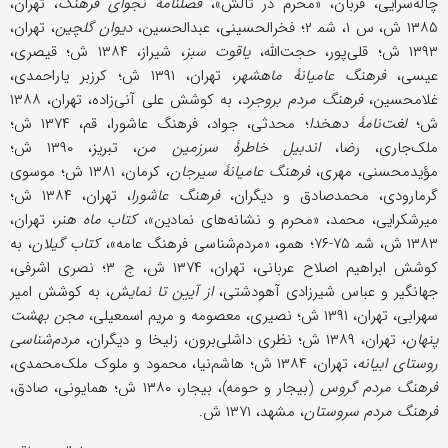
چاله‌سرایی، قربان، «محرم در تالش»،
فصلنامۀ نجوای فرهنگ
، تهران،
۱۳۸۵ ش، س ۱، شم‍ ۲؛ فخرالحسینی، عبدالحسین،
دیوان گلچین
، تهران،
۱۳۹۳ ش؛ قلی‌پور، حجت‌الله،
یاقوت سبز
، شیراز، ۱۳۸۴ ش؛ قیصری،
عیسى،
فرهنگ عامیانۀ ماهشهر
، تهران، ۱۳۹۱ ش؛ کرزبر یاراحمدی،
غلامحسین،
فرهنگ مردم بروجرد
، به کوشش علی آنی‌زاده، تهران، ۱۳۸۸
ش؛
لغت‌نامۀ دهخدا
؛ محدثی، جواد، فرهنگ عاشورا، قم، ۱۳۷۴ ش؛
ملک‌جاری، رضا،
اندبیل خاطرۀ سرزمین من
، تبریز، ۱۳۹۰ ش؛
مؤیدمحسنی، مهری،
فرهنگ عامیانۀ سیرجان
، کرمان، ۱۳۸۱ ش؛ موسوی
گرمارودی، محمدصادق و دیگران،
فرهنگ عاشورا
، تهران، ۱۳۸۴ ش؛
میرشکرایی، محمد، «محرم و نشانه‌های نمادین»،
کتاب ماه هنر
، تهران،
۱۳۸۳ ش، شم‍ ۷۵-۷۶؛ همو، «مردم‌شناسی فرهنگ عامه»،
کتاب گیلان
، به
کوشش ابراهیم اصلاح عربانی، تهران، ۱۳۷۴ ش، ج ۳؛ نصری اشرفی،
جهانگیر و عباس شیرزادی آهودشتی،
از آیین تا نمایش
، به کوشش امیر
سهرابی، تهران، ۱۳۹۱ ش؛ نصیری، معصومه و مریم اسمعیلی،
مجن بهشت
پنهان
، تهران، ۱۳۸۹ ش؛ نظری داشلی‌برون، زلیخا و دیگران،
مردم‌شناسی
روستای ابیانه
، تهران، ۱۳۸۴ ش؛ هاشم‌نیا، محمود و ملوک ملک‌محمدی،
فرهنگ مردم گروس
(بیجار و حومه)، بیجار، ۱۳۸۰ ش؛ همایونی، صادق،
فرهنگ مردم سروستان
، مشهد، ۱۳۷۱ ش.