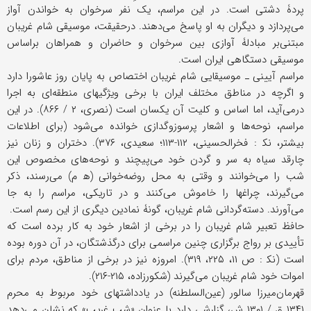
پردۀ دشتی است. در این مراسم، یک نفر سرخوان به خواندن آواز
می‌پردازد و دیگران به او پاسخ می‌دهند. در‌حقیقت، موسیقی شام غریبان
مبتنی‌بر مبادلۀ آوازی بین سرخوان و حاضران و همراهان براساس
موسیقی دستگاهی ایران است.
مراسم آیینی ـ موسیقایی شام غریبان اختصاص به پایان روز عاشورا دارد
و اگرچه در مناطق مختلف ایران با برخی ویژگیهای منطقه‌ای به اجرا
درمی‌آید، اما اساس و کلیت آن یکسان است (نصری، ۲ / ۸۶۶). در این
مراسم، نوحه‌ها و اشعار پرسوزوگدازی خوانده می‌شود (برای اطلاعات
بیشتر، نک‍ : فخرالحسینی، ۱۱۲-۱۱۳؛ سعیدی، ۳۷۶). دختران و زنان نیز
چارقد سیاه به سر و گردن خود می‌پیچند و نوحه‌های مخصوص این
شب را می‌خوانند و وقتی به محل روضه‌خوانی (ه‍ م) می‌رسند، ذکر
می‌گیرند، چراغها را خاموش می‌کنند و در تاریکی، مراسم را به جا
می‌آورند. دسته‌گردانی شام غریبان، گونۀ نمادین دیگری از این رسم است.
حافظ تعبیر شام غریبان را در برخی از اشعار خود به کار برده است که
تأییدی بر رواج برگزاری چنین مراسمی برای درگذشتگان، در آن دوره بوده
است (نک‍ : ص ۱۱، ۲۲۵، ۳۱۹). امروزه نیز در برخی از مناطق، مردم برای
اموات خود شام غریبان می‌گیرند (شکورزاده، ۲۱۵-۲۱۶).
قهرمان‌میرزا سالور (عین‌السلطنه) در یادداشتهای خود مربوط به محرم
۱۳۴۱ ق / ۱۳۰۱ ش، گزارشی دارد با عنوان «شب غریب» که نشان می‌دهد