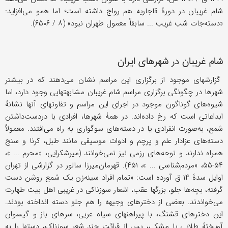
شام غریبان در دورۀ قاجاریه هم رواج داشته است؛ اما همو می‌افزاید:
«دسته‌جات شب غریب ... سابقاً معمول طهران نبود» (۸ / ۶۵۰۶).
شام غریبان در شهرهای ایران
گزارشهای موجود از برگزاری این مراسم نشان می‌دهند که در بیشتر
شهرها در چگونگی برگزاری مراسم شام غریبان مشابهتهایی وجود دارد، اما
شیوه‌های گوناگون موجود در اجرای این مراسم و تفاوتهای آنها نشانۀ
ابداعاتی است که رخ داده‌اند. در همۀ شهرها، افرادی با در‌دست‌داشتن
شمع، به‌صورت انفرادی یا در دسته‌های سوگواری به راه می‌افتند. معمولاً
دسته‌های عزادار علم و پرچم و ادوات موسیقی مانند طبل، کرنا و سنج
همراه ندارند و نوحه‌های رزمی نیز نمی‌خوانند (میرشکرایی، «محرم ... »،
۵۴-۵۵، «مردم‌شناسی ... »، ۴۵۱). قهرمان‌میرزا سالور در گزارشی از تهران
اوایل سدۀ ۱۴ ق آورده است: «تمام افراد سینه‌زن یک شمع روشن دست
گرفته، بچه‌ها جلو، بزرگها عقب، اشعار سوزناکی در غریبی اهل بیت طهارت
می‌خواندند. بعضی از دخترهای وجیهه را هم جلو دسته انداخته بودند.
این دخترهای قشنگ، با پیراهنهای سیاه عربی، سرهای باز و گیسوان
آویختۀ طلایی یا مشکی، پس از قرائت چند شعر سوزناک، دستها را به