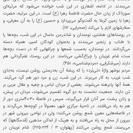
می‌بندند. در ادامه، اشعاری در این شب خوانده می‌شود که مرثیه‌ای
سوزناک از زبان حال حضرت فاطمۀ زهرا (ع) است. در این مرثیه، حضرت
زهرا با زمین کربلا به گفت‌وگو می‌پردازد و حسین (ع) را به آن معرفی، و
سفارشهای لازم را می‌کند (صحرایی، ۱۱۲).
در روستاهای هشتپر، نومندان و شاندرمن ماسال در این شب، بچه‌ها را
با طناب و زنجیر می‌بندند و به‌عنوان کودکان اسیر، همراه دسته
می‌گردانند. در نومندان، به‌سبب شمعها و چراغهایی که در دست بچه‌ها
ست، شام غریبان را چراغ‌کَشی می‌نامند. در این روستا، علم‌گردانی هم
دارند (میرشکرایی، «مردم‌شناسی»، ۴۵۱).
مردم بوشهر واژۀ «تی‌بُرد» را که ریشۀ آن به‌درستی روشن نیست، به‌جای
شب غریب به کار می‌برند. در این شب، زن و مرد دور هم گرد می‌آیند.
همۀ آنها پابرهنه می‌شوند. بعضی از مردان لباس و چفیه و عقال عربی بر
تن دارند. جمعیت نخست به دو گروه تقسیم می‌شوند، مردان در پیش،
و زنان پشت سر آنان قرار می‌گیرند، سپس در فاصلۀ ۳۰-۴۰متری دور از
هم به راه می‌افتند. در ناحیۀ مرکزی شهر، معمولاً در کوچه‌ها می‌گردند و
در فاصله‌هایی معین شمع روشن می‌کنند؛ ولی در نواحی بیرونی شهر در
بیرون از محل به راه می‌افتند و به هریک از اماکن مذهبی (قدمگاهها) که
می‌رسند، شمع روشن می‌کنند (پهلوان، ۳ / ۲۲۴-۲۲۵). شام غریبان در