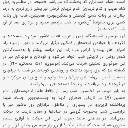
است: «شام مسافران که وحشتناک می‌باشد خصوصاً در مفلسی» (ذیل
شام غریب و شام غریبان). شام غریبان گرفتن نیز یعنی زاری‌کردن به درد،
چنان‌که بر وفات کسی گریستن و غمگین‌بودن؛ همچنین، شب اول وفات
کسی برای خانوادۀ آن‌کس، یا شب یازدهم محرم و عزاداری بعد از آن
شب (
لغت‌نامه
).
این مراسم را شب‌هنگام، پس از غروب آفتاب عاشورا، مردم در مسجدها و
تکیه‌ها، با خواندن نوحه‌هایی غمگین برگزار می‌کنند و بدین وسیله یاد
اسرای اهل بیت را گرامی می‌دارند. این مراسم بیشتر با به‌دست‌گرفتن
شمع روشن در تاریکی شب انجام می‌شود و کودکان و نونهالان نیز در
این سوگواری تمثیلی شرکت می‌کنند (موسوی، ۵۷۴؛ محدثی، ۲۴۰). در
گذشته نیز که برق وجود نداشت و روشنایی کوچه‌ها در شب با چراغهای
پیه‌سوز تأمین می‌شد، این چراغها را خاموش، و شمع روشن می‌کردند و
در کوچه‌ها راه می‌افتادند و نوحۀ دسته‌جمعی می‌خواندند.
به باور مردم، در نخستین شب پس از واقعۀ عاشورا، دوستداران امام
حسین (ع) در تاریکی صحرای کربلا به جست‌و‌جوی اجساد شهدا
پرداختند؛ از‌این‌رو، در بسیاری از مناطق، عزاداران روز عاشورا نیز با
فرارسیدن شب به‌صورت گروهی در خیابانها و معابر تاریک به حرکت
درمی‌آیند. در مناطقی مانند جنوب ایران، این حرکت با آوازی بسیار
محزون همراه است که بیشتر مأخوذ از رپِرتوار موسیقی ردیفی ایران و در