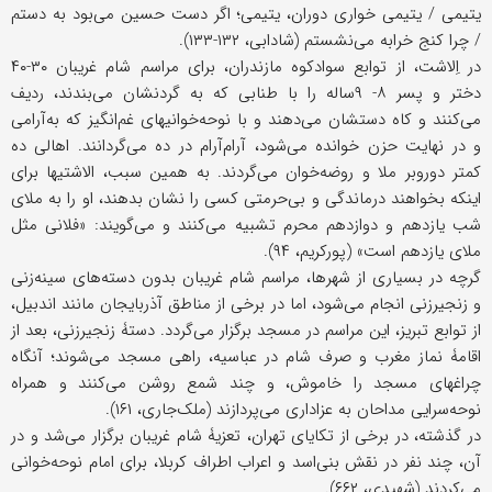
یتیمی / یتیمی خواری دوران، یتیمی؛ اگر دست حسین می‌بود به دستم
/ چرا کنج خرابه می‌نشستم (شادابی، ۱۳۲-۱۳۳).
در اِلاشت، از توابع سوادکوه مازندران، برای مراسم شام غریبان ۳۰-۴۰
دختر و پسر ۸- ۹‌ساله را با طنابی که به گردنشان می‌بندند، ردیف
می‌کنند و کاه دستشان می‌دهند و با نوحه‌خوانیهای غم‌انگیز که به‌آرامی
و در نهایت حزن خوانده می‌شود، آرام‌آرام در ده می‌گردانند. اهالی ده
کمتر دور‌و‌بر ملا و روضه‌خوان می‌گردند. به همین سبب، الاشتیها برای
اینکه بخواهند درماندگی و بی‌حرمتی کسی را نشان بدهند، او را به ملای
شب یازدهم و دوازدهم محرم تشبیه می‌کنند و می‌گویند: «فلانی مثل
ملای یازدهم است» (پورکریم، ۹۴).
گرچه در بسیاری از شهرها، مراسم شام غریبان بدون دسته‌های سینه‌زنی
و زنجیرزنی انجام می‌شود، اما در برخی از مناطق آذربایجان مانند اندبیل،
از توابع تبریز، این مراسم در مسجد برگزار می‌گردد. دستۀ زنجیرزنی، بعد از
اقامۀ نماز مغرب و صرف شام در عباسیه، راهی مسجد می‌شوند؛ آنگاه
چراغهای مسجد را خاموش، و چند شمع روشن می‌کنند و همراه
نوحه‌سرایی مداحان به عزاداری می‌پردازند (ملک‌جاری، ۱۶۱).
در گذشته، در برخی از تکایای تهران، تعزیۀ شام غریبان برگزار می‌شد و در
آن، چند نفر در نقش بنی‌اسد و اعراب اطراف کربلا، برای امام نوحه‌خوانی
می‌کردند (شهیدی، ۶۶۲).