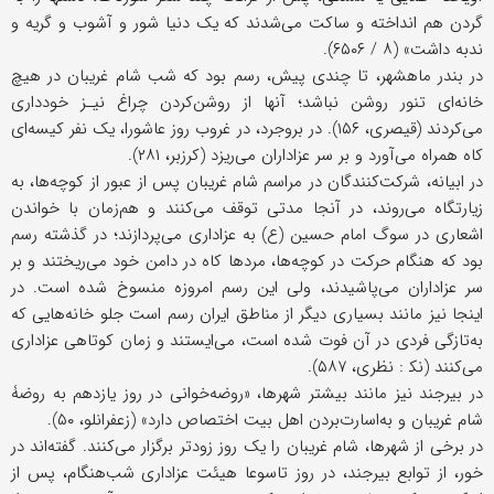
گردن هم انداخته و ساکت می‌شدند که یک دنیا شور و آشوب و گریه و
ندبه داشت» (۸ / ۶۵۰۶).
در بندر ماهشهر، تا چندی پیش، رسم بود که شب شام غریبان در هیچ
خانه‌ای تنور روشن نباشد؛ آنها از روشن‌کردن چراغ نیـز خودداری
می‌کردند (قیصری، ۱۵۶). در بروجرد، در غروب روز عاشورا، یک نفر کیسه‌ای
کاه همراه می‌آورد و بر سر عزاداران می‌ریزد (کرزبر، ۲۸۱).
در ابیانه، شرکت‌کنندگان در مراسم شام غریبان پس از عبور از کوچه‌ها، به
زیارتگاه می‌روند، در آنجا مدتی توقف می‌کنند و هم‌زمان با خواندن
اشعاری در سوگ امام حسین (ع) به عزاداری می‌پردازند؛ در گذشته رسم
بود که هنگام حرکت در کوچه‌ها، مردها کاه در دامن خود می‌ریختند و بر
سر عزاداران می‌پاشیدند، ولی این رسم امروزه منسوخ شده است. در
اینجا نیز مانند بسیاری دیگر از مناطق ایران رسم است جلو خانه‌هایی که
به‌تازگی فردی در آن فوت شده است، می‌ایستند و زمان کوتاهی عزاداری
می‌کنند (نک‍ : نظری، ۵۸۷).
در بیرجند نیز مانند بیشتر شهرها، «روضه‌خوانی در روز یازدهم به روضۀ
شام غریبان و به‌اسارت‌بردن اهل بیت اختصاص دارد» (زعفرانلو، ۵۰).
در برخی از شهرها، شام غریبان را یک روز زودتر برگزار می‌کنند. گفته‌اند در
خور، از توابع بیرجند، در روز تاسوعا هیئت عزاداری شب‌هنگام، پس از