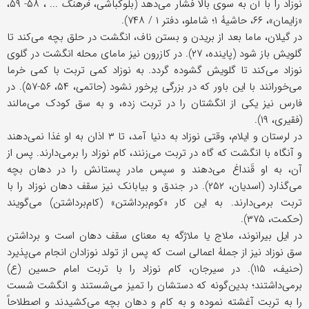
نوزاد را با آن به سوی بالا فشار می‌دهد (بلوکباشی،
فرهنگ
... ، ۵۸- ۵۹،
«زایمان»، ۶۶، حاشیۀ ۱؛ شاملو، دفتر ۱ / ۷۴۸).
در گیلان، ماما بعد از بریدن و بستن ناف، انگشت در حلق بچه می‌کند تا
گلویش باز شود (پاینده، ۲۷). در کازرون نیز مامای محله انگشت در گلوی
نوزاد می‌کند تا گلویش گشوده گردد. به نوزاد کمی تربت با کمی خرما
می‌خورانند با این باور که در بزرگی پرخور نشود (حاتمی، ۵۴، ۵۶-۵۷). در
فارس نیز یکی از انگشتان را در تربت زده، و به سق کودک می‌مالند
(فقیری، ۱۹).
در لرستان و ایلام، وقتی نوزاد به دنیا آمد، تا ۳ اذان به او غذا نمی‌دهند
و آنگاه با انگشت که گاه در تربت می‌زنند، کام نوزاد را بر‌می‌دارند. پس از
آن، به او قَنداغ می‌دهند و سپس مادر پستانش را در دهان بچه
می‌گذارد (اسدیان، ۲۵۲). در جندق و بیابانک نیز سقف دهان نوزاد را با
تربت برمی‌دارند. به این کار «کوم‌برداشتن» (کام‌برداشتن) می‌گویند
(حکمت، ۳۷۵).
در ایل بیرانوند، ملاج یا ملاژگه به معنای سقف دهان است و برداشتن
سق نوزاد نیز از‌ جملۀ اعمالی است که پس از تولد نوزادان انجام می‌پذیرد
(حنیف، ۱۱۵). در سیرجان، کام نوزاد را با تربت امام حسین (ع)
برمی‌داشتند؛ بدین‌گونه که دستشان را تمیز می‌شستند و انگشت شست
را به تربت آغشته نموده و به کام و دهان بچه می‌کشیدند و اصطلاحاً