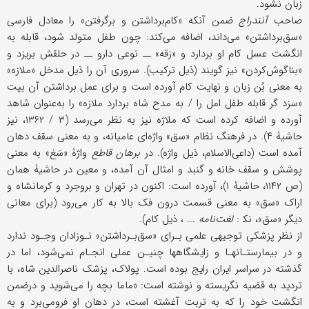
زبان نشود.
صاحب
آنندراج
ضمن آنکه «کام‌برداشتن و برگرفتن» را معادل فارسی
«سق‌برداشتن» می‌داند، اضافه می‌کند: چون طفل متولد شود، قابله به
انگشت عسل کام او بردارد و «زقه» ــ نوعی دارو ــ در حلقش بریزد و
«بناگوش‌کردن» نیز گویند (ذیل ترکیب). سروری آن را ذیل مدخل «ملازه»
به معنی بُن زبان و نهایت کام آورده است و برای عمل برداشتن آن بیت
«سزد گر قابله طفل امل را / به مدح شاه بردارد ملازه» را به‌عنوان شاهد
آورده و اضافه کرده است که ملاژه نیز به نظر می‌رسد (۳ / ۱۳۶۲، نیز
حاشیۀ ۴). در فرهنگ نظام «سق» واژه‌ای عامیانه، و به معنی سقف دهان
آمده است (داعی‌الاسلام، ذیل واژه). در
برهان قاطع
واژۀ «سَغ» به معنی
پوشش و سقف خانه و گنبد و امثال آن آمده، و معین در حاشیۀ همان
(ص ۱۱۴۲، حاشیۀ ۱)، آورده است: اکنون در تهران و بروجرد و کرمانشاه و
اراک «سق» به معنی قسمت درون فک بالا به ‌کار می‌رود (برای معانی
دیگر «سق»، نک‍ :
لغت‌نامه
... ، ذیل کام).
از نظر پزشکی توجیهی علمی بـرای «سق‌بـرداشتن» نـوزادان وجـود ندارد
و در بیمارستـانهـا و زایشگاهها چنیـن عملی انجـام نمی‌شود، اما در
گذشته در سراسر ایران رایج بوده است. پولاک، پزشک ناصرالدین شاه، با
تردید به قضیه نگریسته و نوشته است: «ماما بچه را می‌شوید و در‌ضمن
انگشت خود را که به تربت آغشته است، در دهان او فرو‌می‌برد و به