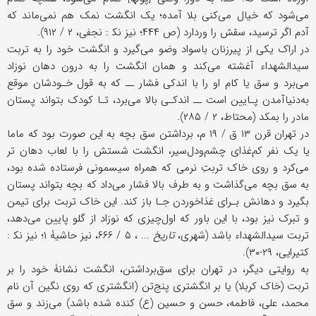
می‌شود که خیال می‌کنی بلا آمده؛ یک انگشت نمک هم نمی‌ماند که
آدم اگر ترسید، سقش را وردارد (ص ۴۴۴؛ نیز نک‍ : نجفی، ۲ / ۹۱۲).
در اراک یکی از پیرزنان باسواد وضو می‌گیرد و انگشت خود را به تربت
سیدالشهداء آغشته می‌کند و همان انگشت را به درون دهان نوزاد
می‌برد و سق یا کام او را با اندکی فشار ــ که به قول خـودشان موقع
به‌دنیا‌آمدن پـایین است ــ اندکـی بالا می‌برد، تـا کودک بتواند پستان
مادر را بمکد (محتاط، ۲ / ۲۸۵).
در تهران قرن ۱۳ ق / ۱۹ م، برداشتن سق بچه به این صورت بود که ماما
یا یک نفر کم‌غذای چشم‌و‌دل‌سیر، انگشت شستش را با لعاب دهان تر
می‌کرد و روی خاک تربتِ نرمی که همراه سیسمونی فرستاده شده بود،
به سق بچه می‌گذاشت و به طرف بالا فشار می‌داد که بچه بتواند پستان
بگیرد و دهانش بـرای غذاخوردن جـا باز کند. این خاک تربت برای تیمن
و تبرک نیز بود، با این باور که اول‌چیزی که نوزاد از گلو پایین می‌دهد،
تربت سیدالشهداء باشد (شهری،
تاریخ
... ، ۵ / ۶۶۶، نیز حاشیۀ ۱؛ نیز نک‍ :
کتیرایی، ۲۹-۳۰).
به روایتی دیگر، در تهران برای سق‌برداشتن، انگشت نشانۀ خود را بر
تربت (خاک کربلا) یا بر انگشتری پنج‌تن (انگشتری که روی نگین آن نام
محمد، علی، فاطمه، حسن و حسین (ع) کنده شده باشد) می‌زند و سق