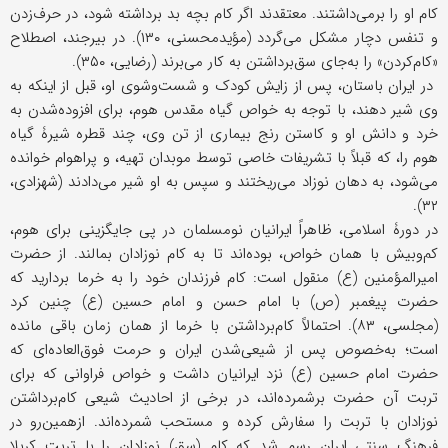
کام او را برمی‌داشتند. معتقدند اگر کام بچه بد برداشته شود، در حرف‌زدن
و تنفس دچار مشکل می‌گردد (مؤید‌محسنی، ۱۳۰). در بیرجند، اصطلاح
«کام‌کردن» را به‌جای سق‌برداشتن به‌ کار می‌برند (رضایی، ۳۵۰).
در ایران باستان، پس از زایش کودک و شست‌و‌شوی او، قبل از اینکه به
وی شیر دهند، با ‌توجه به خواص گیاه مقدس هوم، برای افزوده‌شدن به
خرد و دانش او و کاستن رنج بیماری از تن وی، چند قطره شیرۀ گیاه
هوم را، که قبلاً با تشریفات خاصی توسط موبدان تهیه، و پراهوام خوانده
می‌شود، به دهان نوزاد می‌ریختند و سپس به او شیر می‌دادند (شهزادی،
۳۲).
در دورۀ اسلامی، ظاهراً ایرانیان نومسلمان در پی جایگزینی برای هوم،
کم‌وبیش با همان خواص، بوده‌اند تا به کام نوزادان بمالند. از حضرت
امیرالمؤمنین (ع) منقول است: کام فرزندان خود را به خرما بردارید که
حضرت پیغمبر (ص) با امام حسن و امام حسین (ع) چنین کرد
(مجلسی، ۸۳). احتمالاً کام‌برداشتن با خرما از همان زمان باقی مانده
است؛ به‌خصوص پس از شیعی‌شدن ایران و حرمت فوق‌العاده‌ای که
حضرت امام حسین (ع) نزد ایرانیان داشت و خواص فراوانی که برای
تربت آن حضرت برشمرده‌اند، در برخی از احادیث شیعی کام‌برداشتن
نوزادان با تربت را سفارش کرده و مستحب شمرده‌اند. از‌همین‌رو در
فرهنگ سنتی ایران رسم شد که کام (سق) نوزادان را با تربت کربلا