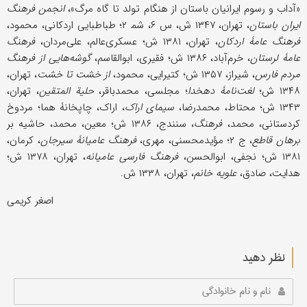
«آداب و رسوم ایرانیان باستان از هنگام تولد تا گاه مرگ»،
انجمن فرهنگ
ایران باستان
، تهران، ۱۳۴۷ ش، س ۶، شم‍ ۲؛ طباطبایی اردکانی، محمود،
فرهنگ عامۀ اردکان
، تهران، ۱۳۸۱ ش؛ عسکری‌عالم، علی‌مردان،
فرهنگ
عامۀ لرستان
، خرم‌آباد، ۱۳۸۶ ش؛ فقیری، ابوالقاسم،
گوشه‌هایی از فرهنگ
مردم فارس
، شیراز، ۱۳۵۷ ش؛ کتیرایی، محمود،
از خشت تا خشت
، تهران،
۱۳۴۸ ش؛
لغت‌نامۀ دهخدا
؛ مجلسی، محمدباقر،
حلیة المتقین
، تهران،
۱۳۴۳ ش؛ محتاط، محمدرضا،
سیمای اراک
، اراک، چاپخانۀ هما؛ مردوخ
کردستانی، محمد،
فرهنگ
، سنندج، ۱۳۸۶ ش؛ معین، محمد، حاشیه بر
برهان قاطع
، ج ۲؛ مؤید‌محسنی، مهری،
فرهنگ عامیانۀ سیرجان
، کرمان،
۱۳۸۱ ش؛ نجفی، ابوالحسن،
فرهنگ فارسی عامیانه
، تهران، ۱۳۷۸ ش؛
هدایت، صادق،
علویه خانم
، تهران، ۱۳۳۸ ش.
اصغر کریمی
نظر دهید