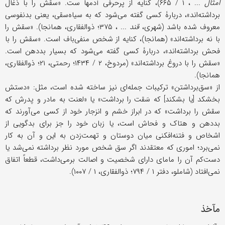
امثال
... ، ۱ / ۶۶۵)، کنایه از پرحرفی آدمها ست. «سقش را با ذغال
برداشته‌اند»، دربارۀ کسی گفته می‌شود که به سیاه‌سقی، یعنی بد‌نفوسی
معروف شده باشد (شهری،
قند
... ، ۳۷۵؛ ذوالفقاری، همانجا). «سقش را
با نه برداشته‌اند» (همانجا)، کنایه از شخص منفی‌باف است. «سقش را با
فحش برداشته‌اند»، دربارۀ کسی گفته می‌شود که بسیار بددهن است.
«سقش را با دروغ برداشته‌اند» (مردوخ، ۲ / ۱۴۳۴؛ رحمتی، ۲۱؛ ذوالفقاری،
همانجا).
از «سق‌برداشتن» ترکیبات جمله‌ای نیز ساخته شده است، مثل: «دستش
بخشکد [یا بشکند] که سَقت را برداشت» یا «لعنت به مادر و پدرش که
سقش را برداشت» که در ابراز خشم و انزجار خود از کسی می‌آورند که
بد‌دهن و هتاک و فحاش است، یا زبان خود را جز برای بدگویی از
اشخاص و فتنه‌افکنی میان دوستان و تهمت‌‌زدن به این و آن به‌ کار
نمی‌برد؛ اموری که معتقدند اگر سق شخص مورد نظر برداشته نمی‌شد یا
دست‌کم آن را مامای دارای شخصیت و اصالت برمی‌داشت، قطعاً اتفاق
نمی‌افتاد (شاملو، دفتر ۱ / ۷۹۴؛ ذوالفقاری، ۱ / ۱۰۰۷).
مآخذ