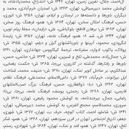
آل‌احمد، جلال،
نفرین زمین
، تهران، ۱۳۴۶ ش؛
آنندراج
، محمد‌پادشاه، به
کوشش محمد دبیرسیاقی، تهران، ۱۳۶۳ ش؛ اسدیان خرم‌آبادی، محمد و
دیگران،
باورها و دانسته‌ها در لرستان و ایلام
، تهران، ۱۳۵۸ ش؛ انوری،
حسن،
فرهنگ امثال سخن
، تهران، ۱۳۸۴ ش؛ همو، فرهنگ روز سخن،
تهران، ۱۳۸۳ ش؛
برهان قاطع
؛ بلوکباشی، علی، «زایمان»، مجلۀ
پیام نوین
،
تهران، ۱۳۴۴ ش، شم‍ ۸؛ همو،
فرهنگ عامه
، تهران، ۱۳۵۷ ش؛ پایندۀ
لنگرودی، محمود،
آیینها و باورداشتهای گیل و دیلم
، تهران، ۱۳۵۵ ش؛
پولاک، یاکوب ادوارد،
سفرنامه
، ترجمۀ کیکاووس جهانداری، تهران، ۱۳۶۱
ش؛ جمال‌زاده، محمدعلی،
تلخ و شیرین
، تهران، ۱۳۳۴ ش؛ حاتمی، حسن،
باورها و رفتارها، گذشته در کازرون
، بی‌جا، ۱۳۸۵ ش؛ حکمت یغمایی،
عبدالکریم،
بر ساحل کویر نمک
، تهران، ۱۳۷۰ ش؛ حنیف، محمد،
شناخت
ایل بیرانوند
، خرم‌آباد، ۱۳۷۷ ش؛ داعی‌الاسلام، محمدعلی،
فرهنگ نظام
،
تهران، ۱۳۶۳ ش؛
دبا
؛ ذوالفقاری، حسن،
فرهنگ بزرگ ضرب‌المثلهای
فارسی
، تهران، ۱۳۸۸ ش؛ رحمتی، یوسف،
فرهنگ عامه
، بی‌جا، بی‌تا؛
رضایی، جمال،
بیرجندنامه
، به کوشش محمود رفیعی، تهران، ۱۳۸۱ ش؛
سروری، محمدقاسم،
مجمع الفرس
، به کوشش محمد دبیرسیاقی، تهران،
۱۳۴۱ ش؛ شاملو، احمد،
کتاب کوچه
، حرف ب، تهران، ۱۳۷۷ ش؛ شهری،
جعفر،
تاریخ اجتماعی تهران در قرن سیزدهم
، تهران، ۱۳۶۸ ش؛ همو،
شکر‌
تلخ
، تهران، ۱۳۴۷ ش؛ همو،
قند و نمک
، تهران، ۱۳۸۴ ش؛ شهزادی، رستم،