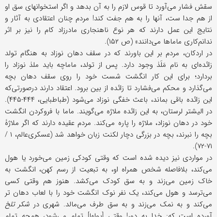
سقش فشار می‌آورد تا قوس لازم را به آن بدهد و اگر استخوانهای سق او
از هم جدا ست، آنها را به هم جفت کند! مردم چنان اعتقادی به آثار و
نتایج این عمل دارند که هر نوع ناهنجاری مادرزاد کام را نیز بر اثر
ندانم‌کاری ماماها می‌دانند» (ص ۱۵۲).
در اردکان، مردم بر این باورند که در سقف دهان نوزاد به هنگام تولد
زائده‌ای به نام مَلَذ وجود دارد. پس از تولد، ماماچه باید ملذ نوزاد را
بردارد؛ برای این کار انگشت شست خود را روی سقف دهان بچه
می‌گذارد و محکم می‌فشارد تا زائده از بین برود. اعتقاد دارند در‌صورتی‌که
این زائده باقی بماند، باعث خفگی نوزاد می‌شود (طباطبایی، ۴۴۴-۴۴۵).
در الیشتر لرستان، به این زائده ملاژه می‌گویند. ماما با فروکردن انگشت
خود در دهان نوزاد، ملاژه را پاره می‌کند. مردم عقیده دارند که اگر ملاژۀ
بچه را نبرند، بچه در بزرگی دچار لکنت زبان خواهد شد (عسکری‌عالم، ۱ /
۷۱-۷۲).
در مواردی نیز دیده شده است که وقتی کودکی زمین می‌خورد یا هول
می‌کند، بلافاصله شخص همراه او، به تبعیت از رسم کهن، انگشت به
خاک زمین می‌زند و به سق کودک می‌کشد. هنوز هم وقتی کسی
می‌ترسد و هول می‌کند، یک نفر نوک انگشت خود را با لعاب دهان تر
می‌کند و به نمک می‌زند و به سق طرف می‌مالد. شهری در
شکر تلخ
آورده است که: خدا به دور! وقتی [پولها] تمام می‌شود، همچه تمام