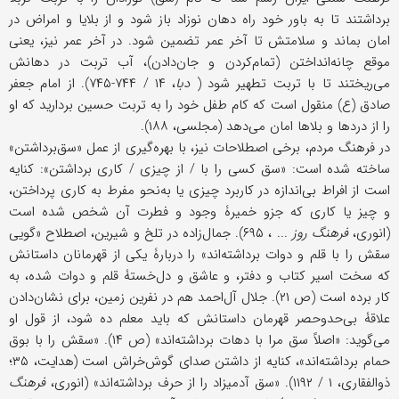
بر‌‌‌‌داشتند تا به ‌باور خود راه دهان نوزاد باز شود و از بلایا و امراض در
امان بماند و سلامتش تا آخر عمر تضمین شود. در آخر عمر نیز، یعنی
موقع چانه‌انداختن (تمام‌کردن و جان‌دادن)، آب تربت در دهانش
می‌ریختند تا با تربت تطهیر شود (
دبا
، ۱۴ / ۷۴۴-۷۴۵). از امام جعفر
صادق (ع) منقول است که کام طفل خود را به تربت حسین بردارید که او
را از دردها و بلاها امان می‌دهد (مجلسی، ۱۸۸).
در فرهنگ مردم، برخی اصطلاحات نیز، با بهره‌گیری از عمل «سق‌‌برداشتن»
ساخته شده است: «سق کسی را با / از چیزی / کاری برداشتن»: کنایه
است از افراط بی‌اندازه در کاربرد چیزی یا به‌نحو مفرط به کاری پرداختن،
و چیز یا کاری که جزو خمیرۀ وجود و فطرت آن شخص شده است
(انوری،
فرهنگ روز
... ، ۶۹۵). جمال‌زاده در تلخ و شیرین، اصطلاح «گویی
سقش را با قلم و دوات برداشته‌اند» را دربارۀ یکی از قهرمانان داستانش
که سخت اسیر کتاب و دفتر، و عاشق و دل‌خستۀ قلم و دوات شده، به
‌کار برده‌ است (ص ۲۱). جلال آل‌احمد هم در نفرین زمین، برای نشان‌دادن
علاقۀ بی‌حد‌و‌حصر قهرمان داستانش که باید معلم ده شود، از قول او
می‌گوید: «اصلاً سق مرا با دهات برداشته‌اند» (ص ۱۴). «سقش را با بوق
حمام برداشته‌اند»، کنایه از داشتن صدای گوش‌خراش است (هدایت، ۳۵؛
ذوالفقاری، ۱ / ۱۱۹۲). «سق آدمیزاد را از حرف برداشته‌اند» (انوری،
فرهنگ