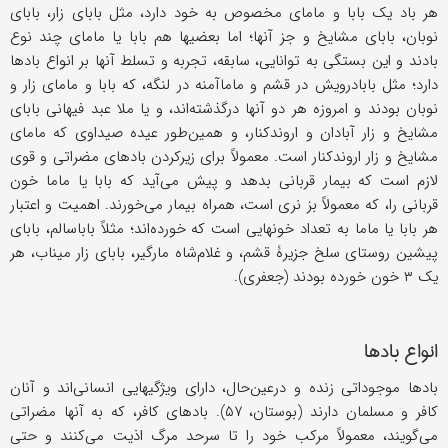
هر باد یک بابا و مامای مخصوص به خود دارد، مثل بابای زار، بابای
نوبان، بابای مشایخ و جز آنها؛ اما بعضیها هم بابا یا مامای چند نوع
بادند و این بستگی به توانایی، سابقه، تجربه و تسلط آنها بر انواع بادها
دارد؛ مثل بابادرویش در قشم و ماماآمنه در لنگه، که بابا و مامای ‌زار و
نوبان بودند و امروزه هر دو آنها درگذشته‌اند، و یا ملا عبد فیهانی بابای
مشایخ و زار آبادان و اروندکنار، و همین‌طور عیده صیداوی که مامای
مشایخ و زار اروندکنار است. معمولاً برای زیرکردن بادهای مضراتی و قوی
لازم است که بیمار قربانی بدهد و پیش می‌آید که بابا یا ماما خون
قربانی را، که معمولاً بز نری است، همراه بیمار می‌خورند. اهمیت و اعتبار
هر بابا یا ماما به تعداد خونهایی است که خورده‌اند؛ مثلاً باباسالم، بابای
پیشین روستای سلخ جزیرۀ قشم، و غلام‌شاه مارگیر، بابای زار میناب، هر
یک ۳ خون خورده بودند (جعفری).
انواع بادها
بادها موجوداتی زنده و درعین‌حال، دارای ویژگیهایی انسانی‌اند و آنان
کافر و مسلمان دارند (بوستان، ۵۷). بادهای کافر، که به آنها مضراتی
می‌گویند، معمولاً مرکب خود را تا سرحد مرگ اذیت می‌کنند و حتى