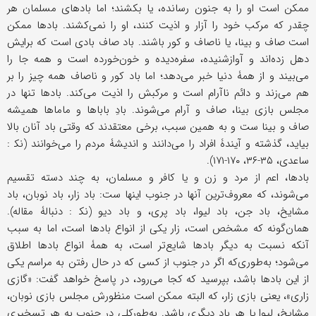
ممکن است او را به جنون رسانده، یا بکشند؛ اما بادهای مسلمان هر
چقدر که مرکب خود را آزار و اذیت کنند، او را نمی‌کشند. بادها ممکن
است صاف و بینا، یا ناصاف و کور باشند. باد صاف بادی است که برایش
دهل زده‌اند و آوازشنیده، سفره‌دیده و خون‌خورده است و همه جا را
می‌بیند و از همۀ دنیا خبر می‌دهد؛ اما باد کور و ناصاف همه چیز را بر
هم می‌زند و دائم ناآرام است و مرکبش را اذیت می‌کند. بادها تنها در
مجلس بازی بینا، صاف و آرام می‌شوند. بادِ باباها و ماماها همیشه
صاف و بینا ست و به همین سبب، برخی معتقدند که وقتی باد آنان بالا
بیاید، گذشته و آیندۀ افراد را می‌دانند و اندیشۀ مردم را می‌خوانند (نک‍ :
ساعدی، ۳۵-۳۶، ۱۷۰-۱۷۱).
بادها، اعم از مرد و زن و یا کافر و مسلمان، به چند دسته تقسیم
می‌شوند، که معروف‌ترین آنها در جنوب اینها ست: باد زار، باد نوبان، باد
مشایخ، باد جن، باد لیوا، باد پری، و باد دیو (نک‍ : دنبالۀ مقاله).
همان‌گونه که مشخص است، زار یکی از انواع بادها است، اما به سبب
آنکه نسبت به دیگر بادها شایع‌تر است، به همۀ انواع بادها اطلاق
می‌شود؛ به‌طوری‌که اگر در جنوب از کسی که در حال رفتن به مراسم یکی
از این بادها باشد، بپرسید که کجا می‌رود، در پاسخ خواهد گفت: «گازی
زاری»، یعنی بازی زار، که البته ممکن است منظورش مجلس بازی نوبان،
مشایخ، لیوا یا هر باد دیگری باشد. به‌طورکلی در جنوب به هر تسخیری