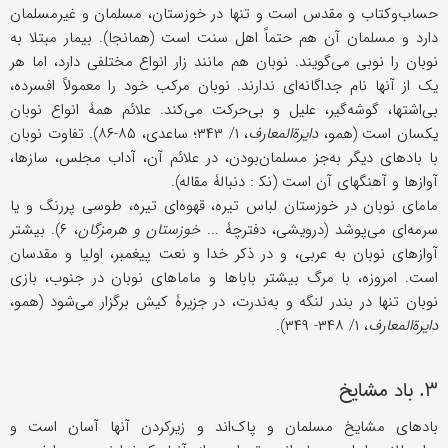
حساب‌وکتاب و مقدس است و تنها در خوزستان، مسلمان و غیرمسلمان
دارد و مسلمان آن هم حتماً اهل سنت است (همانجا). بیمار مبتلا به
نوبان را نوبی می‌گویند. نوبان هم مانند زار انواع مختلفی دارد، اما هر
یک از آنها نام جداگانه‌ای ندارند. نوبان مرکب خود را معمولاً افسرده،
بی‌اشتها، گوشه‌گیر، علیل و بی‌حرکت می‌کند. علائم همۀ انواع نوبان
یکسان است (همو،
دایرةالمعارف
، ۱/ ۳۴۳؛ ساعدی، ۸۵-۸۶). تفاوت نوبان
با بادهای دیگر به‌جز مسلمان‌بودن، در علائم آن، آداب مجلس، سازها،
آوازها و آهنگهای آن است (نک‍ : دنبالۀ مقاله).
مامای نوبان در خوزستان لباس تیره، قهوه‌ای تیره، طوسی پررنگ و یا
سرمه‌ای می‌پوشد (درویشی، دفترچۀ ...
خوزستان و هرمزگان
، ۶). بیشتر
آوازهای نوبان به عربی، و در ذکر خدا و نعت پیغمبر، اولیا و مقدسان
است. امروزه، با مرگ بیشتر باباها و ماماهای نوبان در جنوب، بازی
نوبان تنها در بندر لنگه و به‌ندرت، در جزیرۀ کیش برگزار می‌شود (همو،
دایرةالمعارف
، ۱/ ۳۴۸- ۳۴۹).
۳. باد مشایخ
بادهای مشایخ مسلمان و پاک‌اند و زیرکردن آنها آسان است و