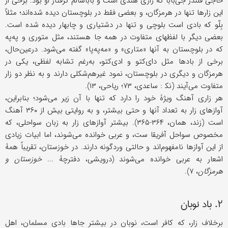
حاجی قلندر جی‌بابا که زاری هندی است و باباسالم گرفتار او بود. برخی از
این زارها تنها در هرمزگان، و بعضی فقط در بلوچستان دیده شده‌اند؛ مثلاً
بِلّو که بادی است بلوچی و تنها در دشتیاری و چابهار دیده شده است.
بعضی دیگر با لفظهای متفاوت در همه جا هستند، مثل متوری و په‌په
که در بلوچستان به آنها «متاری» و «مه‌په‌پا» گفته می‌شود. درعین‌حال،
برخی از بادها مثل دای‌کتو و ادی‌کتو، به‌رغم تشابه لفظی، یکی در
هرمزگان و دیگری در بلوچستان، نمود غیرهم‌شکلی دارند و به نظر دو زار
متفاوت می‌آیند (نک‍ : ساعدی، ۷۳؛ ریاحی، ۱۳).
هر زاری آهنگ ویژۀ خود را دارد که تنها با آن زیر می‌شود؛ بنابراین،
آوازهای زار به تعداد آنها و حتى بیشتر، و به روایتی بیش از ۳۶۰ آهنگ
است (زند، همان، ۳۶۴-۳۶۵). بیشتر آوازهای زار به زبان سواحلی، که
مخصوص سواحل آفریقا ست، و عربی خوانده می‌شوند، اما ابیات زیادی
از این آوازها نامفهوم‌اند و حالتی وردگونه دارند. در خوزستان، تقریباً همۀ
اشعار به عربی خوانده می‌شوند (درویشی، دفترچۀ ...
خوزستان و
هرمزگان
، ۷).
۲. باد نوبان
برخلاف زار، که کافر است، نوبان در بیشتر جاها بادی مسلمان، اهل