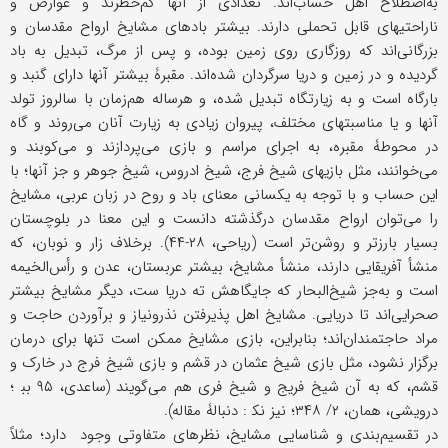
به‌اصطلاح اهل حساب‌اند. تعدادی از آنها کم‌خطرند و عوارض و
ناراحتیهای قابل تحملی دارند. بیشتر بادهای مشایخ ارواح مقدسان و
بزرگانی‌اند که روزگاری روی زمین بوده‌، و پس از مرگ، تبدیل به باد
گردیده و در زمین و دریا سرگردان شده‌اند. مقبرۀ بیشتر آنها دارای گنبد و
بارگاه است و به زیارتگاه تبدیل شده، و هرساله هم‌زمان با سالروز تولد
آنها و یا مناسبتهای مختلف، پیروان زیادی به زیارت آنان می‌روند و گاه
در محوطۀ مقبره، به اجرای مراسم و بازی می‌پردازند و می‌کوبند و
می‌خوانند، مثل بازیهای شیخ فرج، شیخ ادروس، شیخ جوهر و جز آنها؛ با
این حساب و با توجه به یکسانی معنای باد و روح در زبان عربی، مشایخ
را می‌توان ارواح مقدسان درگذشته دانست و این معنا در بلوچستان
بسیار بارزتر و روشن‌تر است (ریاحی، ۲۸-۴۴). برخلاف زار و نوبان، که
منشأ آفریقایی دارند، منشأ مشایخ، بیشتر عربستان، عدن و رأس‌الخیمه
است و به‌جز شیخ‌البحار که جایگاهش ته دریا ست، دیگر مشایخ بیشتر
صحرایی‌اند تا دریایی. مشایخ اهل پذیرفتن نذرونیاز و برآوردن حاجت و
مراد حاجتمندان‌اند؛ بنابراین، بازی مشایخ ممکن است تنها برای درمان
برگزار نشود، مثل بازی شیخ عثمان در قشم و بازی شیخ فرج در خارک و
قشم، که به آن شیخ فریج و شیخ فری هم می‌گویند (ساعدی، ۹۵ بب‍ ؛
درویشی، همان، ۲/ ۳۴۸؛ نیز نک‍ : دنبالۀ مقاله).
در تقسیم‌بندی و شناسایی مشایخ، نظرهای متفاوتی وجود دارد؛ مثلاً