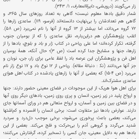
زار می‌گویند (درویشی،
دایرةالمعارف
، ۱/ ۳۴۳).
شمار دقیق بادها معلوم نیست؛ گاهی به تعداد روزهای سال ۳۶۵، و
گاهی هم تعدادشان را بی‌نهایت دانسته‌اند (فرسو، ۱۱۹). ساعدی زارها را
۷۲ گروه می‌داند، اما بیشتر از ۱۳ گروه از آنها را نام نمی‌برد (ص ۵۸).
اغلب پژوهشگران هم دراین‌باره، نقل ساعدی را که از بومیان جنوب
گرفته، تکرار کرده‌اند؛ اما علی ریاحی در کتاب
زار و باد و بلوچ
، بادها را از
زارها، جنها و مشایخ جدا کرده است (ص ۳)؛ حال آنکه، همۀ بومیان
اهل فن و پژوهشگران این عرصه باد را لفظ عامی برای زار، جن، نوبان و
جز آنها می‌دانند (نک‍ : دنبالۀ مقاله). ریاحی از ۱۲ نوع باد و ۱۷ نوع زار نام
می‌برد (ص ۴-۱۵) که بعضی از آنها با زارهای یادشده در کتاب
اهل هوای
ساعدی مشترک‌اند.
برای اهل هوا هریک از این موجودات در فضای معینی حضور دارند: جنها
و ارواح پلید در زیر زمین، انسان و پری روی زمین، بادهای دیگر روی آبها
و در فضای بین زمین و آسمان، و ارواح متعالی هم در ورای آسمانها جای
دارند. عوارض بادها نیز متفاوت است: برخی انسان را افسرده و کم‌اشتها
می‌کند، بعضی باعث پرخوری می‌شود، برخی موجب دل‌درد و سردرد
شدید می‌گردد و گروهی آدم را بی‌حرکت و فلج می‌کند. بعضی از این
بادها هم به دلایل معینی، جان کسی را تسخیر کرده، گرفتارش می‌کنند؛