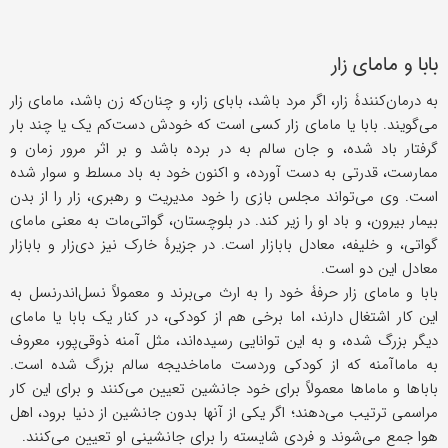
بابا و مامای‌ زار
به درمان‌کنندۀ زار، اگر مرد باشد، بابای زار، و چنان‌که زن باشد، مامای زار
می‌گویند. بابا یا مامای زار کسی است که خودش دست‌کم یک یا چند بار
گرفتار باد شده، و جان سالم به در برده باشد و بر اثر مرور زمان و
ممارست، قدرتی به دست آورده، و اکنون خود به باد مسلط و سوار شده
است. وی می‌تواند مجلس بازی را خود مدیریت و رهبری، زار را از بدن
بیمار بیرون، و باد او را زیر کند. در بلوچستان، گواتی‌مات به معنی مامای
گواتی، و خلیفه، معادل بابازار است. در جزیرۀ خارک نیز دی‌زار و بابازار
معادل این دو است.
بابا و مامای زار حرفۀ خود را به ارث می‌برند و معمولاً نسل‌اندرنسل به
این کار اشتغال دارند، اما برخی هم از کودکی، در کنار یک بابا یا مامای
دیگر بزرگ شده، و به این توانایی رسیده‌اند، مثل آمنه ذوقی‌پور، معروف
به ماماآمنه که از کودکی وردست ماماخدیجه سالم بزرگ شده است.
باباها و ماماها معمولاً برای خود جانشین تعیین می‌کنند و برای این کار
مراسمی ترتیب می‌دهند؛ اگر یکی از آنها بدون جانشین از دنیا برود، اهل
هوا جمع می‌شوند و فردی شایسته را برای جانشینی او تعیین می‌کنند.