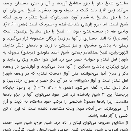
ساعدی شیخ جنو را جزو مشایخ آورده، و آن را جنی مسلمان وصف
می‌کند (ص ۱۱۶). باید گفت به صرف وجود پیشوند شیخ، نمی‌توان آن
باد را جزو مشایخ به شمار آورد؛ همچنان‌که شیخ شنگر با وجود اینکه
شیخ است، اما جزو زارهای شناخته‌شده و خطرناک است (همو، ۶۲-۶۳).
ریاحی هم در تقسیم‌بندی خود، ۲۲ شیخ را جزو مشایخ برشمرده است
(همانجا) که البته بسیاری از آنها در زمرۀ بزرگان متصوفه قرار می‌گیرند و
ربطی به بادهای مشایخ، و نیز نسبتی با زارها و بادهای دیگر ندارند.
افزون‌براین، شیخ عبدالقادر جلانی، شیخ احمد ملوندی (مرندی) معروف به
شهباز لعل قلندر و خواجه خضر نبی نزد اهل هوا احترام ویژه‌ای دارند و
برای زیرکردن بادهای سنگین از آنها مدد می‌گیرند و آوازهایی در وصف،
ذکر و مدح آنها می‌خوانند، مثل آواز «مست قلندر» که در وصف شهباز
لعل قلندر است و آواز «شیرالله» که در آن ذکر خضر با عنوان «زنده‌پیر» و
ذکر «لعل قلندر» گفته می‌شود (همو، ۲۸- ۲۹، ۳۷-۴۰). با وجود جایگاه
برجستۀ این ۳ شیخ یادشده نزد اهل هوا، نمی‌توان آنها را جزو بادها
دانست، زیرا بادها معمولاً شخصی را مرکب خود ساخته، به اذیت و آزار
آن می‌پردازند، حال‌آنکه، هیچ وقت مشاهده نشده است که این ۳ تن
کسی را آزار داده باشند.
از مشایخ معروف می‌توان اینان را نام برد: شیخ فرج، شیخ سید احمد،
شیخ ادروس، شیخ عثمان، شیخ جوهر، شیخ‌البحار، شیخ شائب، شیخ