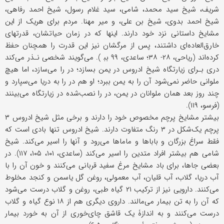
شریف، شیخ سید محمد، شامی، سید غلام رسول، شیخ احمد رفاهی،
شیخ احمد بدوی، شیخ بن علی، و میر مهنا. مردم برای هریک از این
مشایخ داستانی نزد خود دارند. اینها که در زمان حیاتشان، قدرتهای
خارق‌العاده‌ای داشتند، پس از مرگشان نیز این قدرت را همچنان حفظ
کرده‌اند (ریاحی، ۲۸- ۳۸؛ ساعدی، ۹۹ بب‍‌‌ ). می‌گویند شخصی نـذر می‌کند
دری بـرای زیارتگاه شیخ ادروس در یمن بسازد؛ در را می‌سازد، اما هیچ
ملوانی حاضر ‌نمی‌شود آن را به یمن ببرد؛ او هم در را به دریا می‌سپارد و
چند روز بعد همان ملوانان در یمن، در را نصب‌شده در زیارتگاه می‌بینند
(فر‌سو، ۱۱۹).
بیشتر مشایخ پرچم مخصوص خود را دارند و برخی مثل شیخ ادروس ۳
پرچم یک‌شکل در ۳ رنگ متفاوت دارند. شیخ ادروس تنها بادی است که
فقط سراغ بزرگان و باباها و ماماها می‌رود و آنها را اسیر می‌کند. شیخ
شامی هم بیشتر افراد متدین را اسیر می‌کند (ساعدی، ۱۰۱، ۱۰۵، ۱۱۷). در
بعضی جاها، برای باد مشایخ مرغ سفید قربانی می‌کنند و خون آن را با
آب دریا، گلاب، آب قلیان، آب معمولی، روغن گل یاسمن و کنجد مخلوط
می‌کنند. دارویی نیز از ترکیب ۲۱ گیاه طبی، روغن و گلاب درست می‌شود
که آن را به تن بیمار می‌مالند. داروی دیگری هم از ۱۸ نوع گیاه و گلاب
درست می‌کنند و به اندازۀ یک قاشق چای‌خوری از آن به خورد بیمار