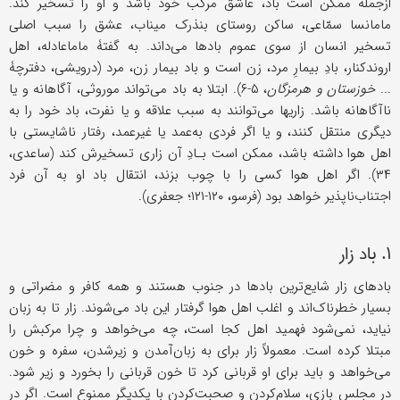
ازجمله ممکن است باد، عاشق مرکب خود باشد و او را تسخیر کند.
مامانسا سمّاعی، ساکن روستای بنذرک میناب، عشق را سبب اصلی
تسخیر انسان از سوی عموم بادها می‌داند. به گفتۀ ماماعادله، اهل
اروندکنار، بادِ بیمارِ مرد، زن است و باد بیمار زن، مرد (درویشی، دفترچۀ
...
خوزستان و هرمزگان
، ۵-۶). ابتلا به باد می‌تواند موروثی، آگاهانه و یا
ناآگاهانه باشد. زاریها می‌توانند به سبب علاقه و یا نفرت، باد خود را به
دیگری منتقل کنند، و یا اگر فردی به‌عمد یا غیرعمد، رفتار ناشایستی با
اهل هوا داشته باشد، ممکن است بـادِ آن زاری تسخیرش کند (ساعدی،
۳۴). اگر اهل هوا کسی را با چوب بزند، انتقال باد او به آن فرد
اجتناب‌ناپذیر خواهد بود (فرسو، ۱۲۰-۱۲۱؛ جعفری).
۱. باد زار
بادهای زار شایع‌ترین بادها در جنوب هستند و همه کافر و مضراتی و
بسیار خطرناک‌اند و اغلب اهل هوا گرفتار این باد می‌شوند. زار تا به زبان
نیاید، نمی‌شود فهمید اهل کجا است، چه می‌خواهد و چرا مرکبش را
مبتلا کرده است. معمولاً زار برای به زبان‌آمدن و زیرشدن، سفره و خون
می‌خواهد و باید برای او قربانی کرد تا خون قربانی را بخورد و زیر شود.
در مجلس بازی، سلام‌کردن و صحبت‌کردن با یکدیگر ممنوع است. اگر در