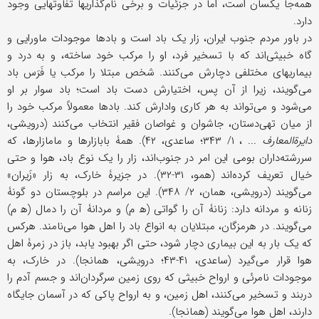
همه‌جا یکسان است، اما در جزئیات و برخی نام‌گذاریها تفاوتهایی وجود
دارد.
در باور مردم جنوب ایران، زار یک باد است و بادها موجودات ماورایی و
گاه خبیثی‌اند که با تسخیر فرد، او را مرکب خود ساخته، و به درد و
بیماریهای مختلفی دچارش می‌کنند. شخص مبتلا را مرکب یا فَرَس باد
می‌گویند، زیرا از آن پس، اختیارش دست باد است؛ باد سوار بر او
می‌شود و می‌تواند به هر کاری وادارش کند. بادها معمولاً مرکب خود را
از میان تهی‌دستان، جاشوان و غواصان فقیر انتخاب می‌کنند (درویشی،
دایرةالمعارف
... ، ۱/ ۳۴۳؛ ساعدی، ۴۲). همۀ بابازارها و مامازارها، که
سررشته‌داران بومی این امر در جنوب‌اند، زار را یک نوع باد، هوا و حتى
خیال تعریف کرده‌اند (همو، ۳۱-۳۲). در جزیرۀ خارک، به زار «زَیران»
می‌گویند (درویشی، همان، ۲/ ۳۴۸). این مراسم در بلوچستان دو گونۀ
زنانه و مردانه دارد: زنانۀ آن را گواتی (ه‍ ‌م) و مردانۀ آن را دمال (ه‍ م)
می‌گویند. در هرمزگان، مبتلایان به انواع باد را اهل هوا می‌نامند. هرکس
که یک بار به این بیماری دچار شود، حتى اگر بهبود یابد، باز در زمرۀ اهل
هوا قرار می‌گیرد (ساعدی، ۴۱-۴۳؛ درویشی، همانجا). در خارک، به
موجودات نامرئی و ارواح خبیثی که روی زمین سرگردان‌اند و جسم آدم را
دربند و تسخیر می‌کنند، اهل زمین، و به ارواح پاکی که در آسمان جایگاه
دارند، اهل هوا می‌گویند (همانجا).