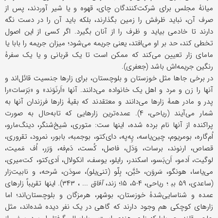
میانۀ مجلس برای شرکت‌کنندگان چای، قهوه و یا شیر آوردند، پس از
صرف آن، نباید ظرفش را زمین بگذارند، بلکه باید آن را در دست نگه
دارند تا خادمی بیاید و ظرف را از آنان بگیرد. اگر کسی از این اصول
تخطی کند، حد بر او می‌افتد، یعنی جریمه می‌شود؛ میزان جریمه را بابا یا
مامای زار تعیین می‌کند که ممکن است تا یک قربانی و یا یک سفرۀ
رنگین جریمه‌اش باشد (جعفری).
در برخی جاها مثل خوزستان و بلوچستان، برای زارها جنسیت قائل‌اند و
آنها را زن و مرد و اهل یک خانواده می‌دانند. آنها «اَرنَوَند» و «بَرَسات»را
پدر و مادر همۀ زارها می‌دانند و معتقدند که بقیۀ زارها فرزندان آنها به
شمار می‌آیند (ریاحی، ۴). عمده‌ترین زارهایی که تابه‌حال به صورت
پراکنده از آنها نام برده شده، اینها ست: متوری، شیخ‌شنگر، دینگ‌مارو،
اُم‌گاره، بومریوم، چین‌یاسه، پِه‌په، دای‌کتو، بوجمبه، بابور، نمرود، تقروری،
قصاص، ارنوند، برسات، وَدَل، فاصل، کُست، دَم‌فه، وَرَر، اُف مَمیت،
لوگیت، اَدمو، اَن‌بَسو، اسکندر، رایلو، یوسف، انکولال، اَدی‌کتو، کت‌میری،
می‌یاسا، هونگو، سَروَن، حُبَّن، بِلّو (تنی‌یلو)، سودَن، شرحه، و نابیت‌زار
(ساعدی، ۵۹ بب‍‌ ؛ ریاحی، ۴-۵، ۱۵؛ زند،
آفاق
... ، ۳۴۳). اینها تقریباً زارهای
عمده و شناسایی‌شدۀ خوزستان، بوشهر، هرمزگان و بلوچستان‌اند؛ اما
زارهای کوچکی هم وجود دارند که گاهی در یک نفر دیده شده‌اند، مثل