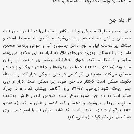
می‌دهند (درویشی، دفترچۀ ...
هرمزگان
، ۵-۶).
۴. باد جن
جنها بسیار خطرناک، موذی و اغلب کافر و مضراتی‌اند، اما در میان آنها،
مسلمان و اهل حساب هم پیدا می‌شود. مبدأ این باد مسقط است و
بیشتر زیر درخت لیل یا لور، داخل چاههای آب و حوالی برکه‌ها مسکن
دارد و در تابستان، به‌ویژه ظهرهای داغ که افراد به این مکانها می‌روند،
مرکبش را شکار می‌کند. جنهای خطرناک بیشتر زیر درخت لور پنهان
می‌شوند (ساعدی، ۱۲۱-۱۲۲). جنها در بیغوله‌ها و جاهای تاریک و پرت هم
مسکن می‌کنند. همچنین اگر کسی در جای تاریکی ادرار کند و بسم‌الله
نگوید، ممکن است گرفتار باد جن شود، زیرا ممکن است ادرار او روی
جنی ریخته شود (ریاحی، ۲۳-۲۴؛ برای آگاهی بیشتر، نک‍ : ه‍ د، جن).
علائم ابتلا به باد جن شبیه صرع است. شخص گرفتار قلبش به‌شدت
می‌تپد، بی‌حال می‌شود، و دهنش کف کرده، و غش می‌کند (ساعدی،
۱۲۲). بودّو از جنهای مشهور است که شاید بتوان آن را اسم عامی برای
همۀ جنها در نظر گرفت (ریاحی، ۲۴).