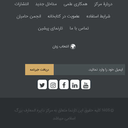
دربارۀ مرکز
همکاری علمی
مداخل جدید
انتشارات
شرایط استفاده
عضویت در کتابخانه
انجمن حامیان
تماس با ما
تارنمای پیشین
انتخاب زبان
دریافت خبرنامه
© 1405 کلیه حقوق این تارنما متعلق به مرکز دایره المعارف بزرگ
اسلامی میباشد