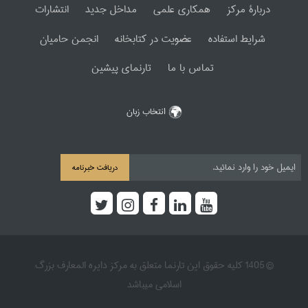
دربارۀ مرکز
همکاری علمی
مداخل جدید
انتشارات
شرایط استفاده
عضویت در کتابخانه
انجمن حامیان
تماس با ما
تارنمای پیشین
انتخاب زبان
دریافت خبرنامه
© 1405 کلیه حقوق این تارنما متعلق به مرکز دایره المعارف بزرگ
اسلامی میباشد