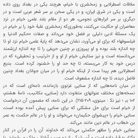
ملاقات اسطرلابی و زمخشری با خیام، هرچند یکی در بغداد روی داده
است و یکی در شرق ایران، و در یکی سخن بر سر شعر عربی است و در
دیگری بر سر ابزارهای نجومی، هر دو از مقام بلند علمی خیام در نزد
معاصران او حکایت می‌کنند، به‌طوری‌که زمخشری غلبۀ خود را بر خیام در
یک مسئلۀ ادبی دلیلی بر فضل خود می‌داند و صفات «حکیم الدنیا و
فیلسوفها» که برای او می‌آورد، نشان می‌دهد که پایۀ علمی خیام نزد او تا
چه اندازه بلند بوده و او پیروزی بر چنین حریفی را تا چه اندازه ارزشمند
می‌دانسته است و نیز ستایش خیام از او و از «ترتیب و تحقیقی» که در
درس خود به کار می‌بسته، تا چه حد او را خشنود کرده است. بدیع
اسطرلابی هم پیدا ست از اینکه خیام او را در میان جوانان بغداد چنین
فاضل دیده، تا چه اندازه مشعوف است.
در میان نامه‌هایی که از سنایی غزنوی بازمانده، نامه‌ای است که در
نسخه‌های مختلف عنوانهای متفاوت دارد (سنایی،
مکاتیب
، نامۀ هشتم،
۱۰۲ بب‍ ؛ نیز نک‍ : مینوی، ۲۰۹-۲۱۵). در این نامه، که مضمون آن درخواست
از خیام است برای حل مشکلی که برای سنایی پیش آمده بوده است،
سنایی خیام را «پیشوای حکیمان» می‌خواند و او را در عالم حکمت به عمر
بن خطاب در عالم دین مانند می‌کند.
سنایی خیام را مظهر حکمتی می‌داند که خداوند آن را در
قرآن
در کنار
«کتاب» قرار داده است و آن را یکی از دو سبب آبادانی ملک می‌شمارد. با