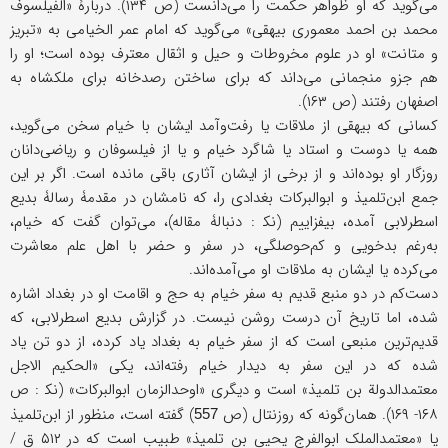
می‌گوید که او ظواهر حکمت را می‌دانست (ص ۱۳۴). دربارۀ «الفیلسوف
محمد بن احمد معموری بیهقی» می‌گوید که امام عمر الخیامی به «تبریز
و متانت» او در علوم مخروطات و حیل و اثقال معترف بوده است؛ او را
هم جزو منجمانی می‌داند که برای ساختن رصدخانه برای ملکشاه به
اصفهان رفتند (ص ۱۶۳).
کسانی که بیهقی از ملاقات یا رفت‌وآمد ایشان با خیام سخن می‌گوید،
همه یا دوست و استاد یا شاگرد خیام و یا از فیلسوفان و ریاضی‌دانان
روزگار او بوده‌اند و از برخی از ایشان آثاری باقی مانده است. اگر بر این
جمع ابن‌تلمیذ و ابوالبرکات بغدادی را، که نامشان در مقدمۀ رسالۀ بدیع
اسطرلابی آمده، بیفزاییم (نک‍ : دنبالۀ مقاله)، می‌توان گفت که خیام،
به‌رغم بدخویی و کم‌حوصلگی، در سفر و حضر با اهل علم معاشرت
می‌کرده یا ایشان به ملاقات او می‌آمده‌اند.
دست‌کم در دو منبع قدیم به سفر خیام به حج و اقامت او در بغداد اشاره
شده، اما تاریخ آن درست روشن نیست. در گزارش بدیع اسطرلابی، که
قدیم‌ترین منبعی است که از سفر خیام به بغداد یاد کرده، از دو تن یاد
شده که در این سفر به دیدار خیام رفته‌اند، یکی «الحکیم الاجل
معتمدالدولة بن تلمیذ» است و دیگری «اوحدالزمان ابوالبرکات» (نک‍ : ص
۱۶۸- ۱۶۹). همان‌گونه که روزنتال (ص
) گفته است، منظور از ابن‌تلمیذ
557
یا «معتمدالملک ابوالفرج یحیی بن تلمیذ» طبیب است که در ۵۱۲ ق /