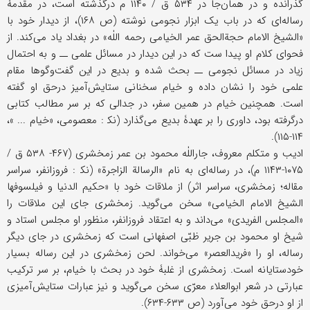
گذرانده و در همان‌جا در ۵۳۴ ق / ۱۱۴۰ م درگذشته است، در مقدمۀ
رساله‌ای که در باب یک ابزار نجومی نوشته (ص ۱۶۸)، از دیدار خود با
«الشیخ الامام حجة‌الحق عمر الخیامی رحمه‌ اللٰه» در بغداد یاد می‌کند. از
فحوای کلام او پیدا ست که در این دیدار در مسائل علمی ــ و به احتمال
زیاد در مسائل نجومی ــ بحث شده و بدیع در این گفت‌وگوها مقام
علمی خود را نشان داده و خیام سخنانی ستایش‌آمیز درحق او گفته
است. همچنین خیام در همین سفر، در جدالی که بر سر مطالب کتابی
درگرفته بود، داوری را بر عهدۀ بدیع می‌گذارد (نک‍ : معصومی، «خیام ... »،
۱۱۴-۱۱۵).
ادیب و متکلم معروف، جاراللٰه محمود بن عمر زمخشری (۴۶۷- ۵۳۸ ق /
۱۰۷۵-۱۱۴۳ م)، در رساله‌ای به نام «الرسالة الزاجرة» (نک‍ : فروزانفر، سراسر
مقاله؛ زمخشری، سراسر اثر) از ملاقات خود با «حکیم الدنیا و فیلسوفها
الشیخ الامام الخیامی» سخن می‌گوید. زمخشری جای این ملاقات را
«المجلس الفریدی» می‌داند و به اعتقاد فروزانفر، منظور او مجلس استاد و
شیخ او محمود بن جریر ظبّی اصفهانی است که زمخشری در جای دیگر
رساله، او را «فریدالعصر» می‌خواند. لحن زمخشری در این رساله بسیار
خودستایانه است. زمخشری از غلبۀ خود در بحث با خیام، بر سر ترکیب
عبارتی در شعر ابوالعلاء معرّی سخن می‌گوید و نیز عبارات ستایش‌آمیزی
از او درحق خود می‌آورد (ص ۶۳۳-۶۳۴).