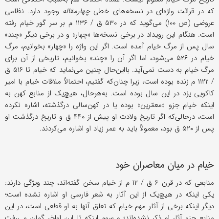
که در قرائت واژه‌ای در نسخه‌های خطی
چهارمقاله
وجود دارد. نظامی
عروضی (ص ۱۰۰) می‌گوید که در ۵۳۰ ق / ۱۱۳۶ م بر سر گور خیام رفته
است. هنگام این رویداد در برخی نسخه‌ها «چهار» و در برخی دیگر «چند»
سال پس از مرگ خیام آمده است. اگر این واژه را «چهار» بخوانیم، مرگ
خیام در ۵۲۶ می‌شود، اما اگر آن را «چند» بخوانیم، تاریخی از آن برای
مرگ خیام به دست نمی‌آید. بااین‌حال چنین می‌نماید که خیام تا ۵۱۶ ق
/ ۱۱۲۲ م زنده بوده است، زیرا چنان‌که گفتیم، احتمالاً ملاقات خیام با امیر
کاکویی یزد در این سال بوده است. به‌هرحال، هیچ‌یک از منابع کهن به
اینکه خیام جزو «معمّرین» بوده یا در کهن‌سالی درگذشته، اشاره نکرده
است، درحالی‌که اگر تاریخ ولادت او پیش از ۴۴۰ ق و تاریخ درگذشت او
پس از ۵۲۰ ق بود، معمولاً باید به عمر زیاد او اشاره می‌کردند.
خیام در میان معاصران خود
منابعی که در قرن ۶ ق / ۱۲ م از خیام سخن گفته‌اند، چند ویژگی دارند:
یکی اینکه در هیچ‌یک از این آثار به شعر فارسی او اشاره نشده است؛
دیگر اینکه برخی از آثار مهم خیام که تعلق آنها به او قطعی است، در این
منابع جزو آثار او ذکر نشده‌اند؛ و سوم اینکه تا این اواخر گمان می‌رفت