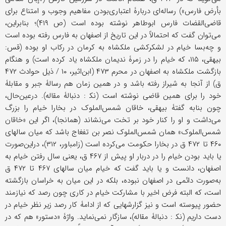
بأرض فارس») رساله‌ای دربارۀ اعتباری‌بودن مفاهیم وجوب و امتناع برای
قاضی‌القضات فارس ابوطاهر نوشته بوده است (ص ۴۱۹)؛ بنابر‌این،
می‌توان گفت که احتمالاً در این تاریخ از اصفهان به فارس رفته بوده است
و چه‌بسا خیام در لشکرکشی ملکشاه به کرمان در رکاب او بوده (قس:
بیهقی، ۱۱۵، که خیام را در زمرۀ ندیمان ملکشاه یاد کرده است) و هنگام
بازگشت ملکشاه به اصفهان در محرم ۴۷۳ (ابن‌اثیر، ۱۰ / ذیل حوادث ۴۷۲
ق) از آنجا به شیراز رفته باشد و در همین زمان هم رسالۀ جبر و مقابلۀ
خود را برای همین قاضی نوشته است (نک‍ : دنبالۀ مقاله). درعین‌حال،
چون بنابه گفتۀ بیهقی، خاقان شمس‌الملوک در بخارا خیام را بزرگ
می‌داشت و او را کنار خود بر تخت می‌نشاند (همانجا)، اگر این «خاقان
شمس‌الملوک» همان شمس‌الملوک نصر بن تفغاج باشد که میان سالهای
۴۶۰ تا ۴۷۲ ق در بخارا حکومت می‌کرده است (زامباور، ۳۱۲)، دراین‌صورت
یا باید بودن خیام را در دربار او پیش از ۴۶۷ ق، یعنی سال رفتن خیام به
اصفهان، دانست و یا باید گفت که خیام میان سالهای ۴۶۷ تا ۴۷۲ ق
به‌صورت دائمی در اصفهان نبوده، بلکه در این میان به خراسان بازگشته
است، که البته فرض اخیر با مشارکت خیام در کاری چون رصد که نیازمند
حضور پیوسته است و نیز گزارشهایی که از ادامۀ کار رصد زیر نظر خیام در
دست داریم (نک‍ : دنبالۀ مقاله)، سازگار نمی‌نماید. واژۀ «دستور» هم که در