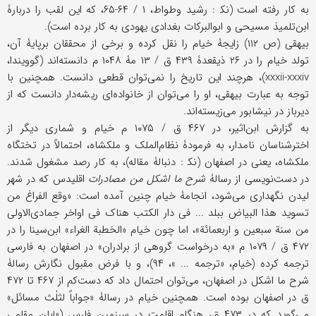
به کار رفته است (نک‍ : رشید وطواط، ۱ / ۶۴-۶۵، که این لقب را دربارۀ
ابن‌تلمیذ مسیحی و ابوالبرکات بغدادی یهودی به کار برده است).
بیهقی (ص ۱۱۲) زایجۀ خیام را نقل کرده و برخی از محققان برپایۀ آن،
تولد خیام را در ۲۶ ذیقعدۀ ۴۳۹ ق / ۱۳ مۀ ۱۰۴۸ م دانسته‌اند (گوویندا،
xxxii-xxxiv)، هرچند این تاریخ را نمی‌توان قطعی دانست. همچنین با
توجه به عبارت بیهقی، او را می‌توان از خانواده‌ای ریشه‌دار دانست که از
دیرباز در نیشابور می‌زیسته‌اند.
به گزارش ابن‌اثیر، در ۴۶۷ ق / ۱۰۷۵ م خیام و شماری دیگر از
اخترشناسان نامدار، به فرمودۀ نظام‌الملک و ملکشاه، احتمالاً در تختگاه
ملکشاه، یعنی در اصفهان (نک‍ : دنبالۀ مقاله)، به کار رصد مشغول شدند.
در دست‌نویسی از رسالۀ
شرح ما اشکل من مصادرات
اقلیدس که در شهر
لیدن نگهداری می‌شود، انجامۀ خیام چنین آمده است: «وقع الفراغ من
تسوید هذا البیاض ببلد ... فی دار الکتب هناک فی اواخر جمادی‌الاولى
من سنة سبعین و اربعمائة»، اما چون خیام «الخطبة الغراء» ابن‌سینا را در
۴۷۲ ق / ۱۰۷۹ م «به درخواست گروهی از برادران» در اصفهان به فارسی
ترجمه کرده (خیام، «ترجمه ... »، ۹۴)، و با فرض مقبول نگارش رسالۀ
شرح ما اشکل در اصفهان، می‌توان احتمال داد که دست‌کم از ۴۶۷ تا ۴۷۲
ق در اصفهان بوده است. همچنین خیام در رسالۀ «جواباً لثلٰث مسائل»
می‌گوید که در ۴۷۳ ق، هنگام اقامت در سرزمین فارس («إبان مقامی