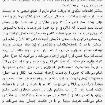
هر دو، در این سال بوده است.
بیشتر اطلاعات دیگری که دربارۀ خیام داریم از طریق بیهقی به ما رسیده
است. او دربارۀ عین‌القضات همدانی می‌گوید که از شاگردان خیام و احمد
غزالی بوده است (ص ۱۱۷)، که چون شاگردی او نزد احمد غزالی مسلّم
است، بعید نیست که شاگردی او نزد خیام نیز درست باشد؛ به‌خصوص
که بیهقی می‌افزاید که عین‌القضات کتابی به نام
زبدة الحقائق
نوشت و در
آن، سخن صوفیان را با سخن حکیمان آمیخت (ص ۱۱۷- ۱۱۸) و شاید این
آمیختن را در اثر فلسفه‌خواندگی و شاگردی او نزد خیام می‌داند. دربارۀ
ابوحاتم مظفر اسفزاری می‌نویسد که میان او و خیام مناظراتی بوده
است، اما رتبۀ علمی او را فروتر از خیام می‌داند و می‌گوید که حوز‌ۀ اصلی
کار اسفزاری علم هیئت (نجوم)، علم اثقال و علم حیل بوده است (ص ۱۱۹)
و تلویحاً محدودیت دامنۀ دانش اسفزاری را در مقابل دانش همه‌جانبۀ
خیام می‌داند که چیزی از ریاضیات (ازجمله هیئت، علم اثقال و علم حیل)
و معقولات (یعنی الٰهیات و طبیعیات) بر او پوشیده نبوده است. همچنین
دربارۀ شرف‌الزمان ایلاقی می‌نویسد که او با خیام و جز او رفت‌وآمد
داشته است (ص ۱۲۶). نیز «حکیم علی بن محمد حجازی قائنی مقیم
بیهق» را که در ۵۴۶ ق / ۱۱۵۱ م در سن ۹۰سالگی درگذشته، از شاگردان
خیام می‌داند، هرچند مرتبۀ او را در حکمت چندان بلند نمی‌داند و