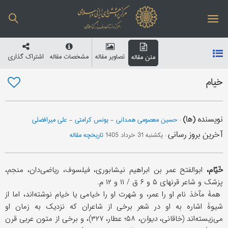
تصاویر مقاله
مشخصات مقاله
اشتراک گذاری
متن مقاله
خیام
نویسنده (ها)
:
حسین معصومی همدانی
-
یونس کرامتی
-
علی میرافضلی
آخرین بروز رسانی
:
یکشنبه 31 خرداد 1405
تاریخچه مقاله
خَیّام،
ابوالفتح عمر بن ابراهیم نیشابوری، فیلسوف، ریاضی‌دان، منجم،
پزشک و شاعر قرنهای ۵ و ۶ ق / ۱۱ و ۱۲ م.
همۀ مآخذ نام او را عمر، و شهرت او را خیامی یا خیام نوشته‌اند، اما از
شیوۀ اشاره به او در شعر برخی از شاعران که نزدیک به زمان او
می‌زیسته‌اند (خاقانی،
دیوان
، ۵۸؛ عطار، ۳۲۷)، و برخی از متون عربی قرن