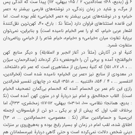
۶ ق (بدیع، ۱۶۸؛ عمادالدین، ۲ / ۸۵؛ بیهقی، ۱۱۲) پیدا ست که اندکی پس
از مرگ، و شاید در زمان زندگی، در نوشته‌های فارسی‌ بیشتر به «عمر
خیام» و در نوشته‌های عربی بیشتر به «عمر الخیامی» عَلَم بوده است. اما
این قاعده استثناهای فراوان دارد (مثلاً نک‍ : بارع، ۴۰، کهن‌ترین نقل‌کنندۀ
اشعار عربی خیام، که او را عمر الخیام نامیده است) و بنابراین، نمی‌توان
برپایۀ تفاوت میان «خیامی» و «خیام»، خیام شاعر را از خیامیِ ریاضی‌دان
متفاوت شمرد.
کنیۀ او در آثارش (مثلاً در آغاز
الجبر و المقابلة
) و دیگر منابع کهن
«ابوالفتح» آمده و برخی آن را «ابوحفص» ذکر کرده‌اند (عبدالرحمان،
میزان
... ، ۸، ۸۷، ۱۵۱) که کنیۀ بسیاری از مشاهیری است که عمر نام داشته‌اند.
در معدودی از منابع نیز «عمر بن الخیام» نامیده شده است (فخرالدین،
التفسیر
... ، ۴ / ۱۵۴، «التنبیه ... »، ۳۵۱؛ البته در چاپهای تفسیر فخرالدین
رازی این نام عمر بن الحسام آمده که الحسام بی‌گمان تصحیف الخیام
است). القاب حجة‌الحق و امام نیز دربارۀ او در متون کهن آمده است (نک‍
: بدیع، همانجا؛ نظامی، ۱۰۰، ۱۰۱-۱۰۳؛ بیهقی، ۱۱۲-۱۱۷؛ زمخشری، ۶۳۳)، اما
برخلاف لقب اول که پیش از او بر یکی ـ دو تن از فیلسوفان، ازجمله
ابن‌سینا و حسام‌الدین سالار (نک‍ : معصومی، «حسام‌الدین ... »، ۹۳)
اطلاق شده، لقب امام در زمان او بسیار رایج بوده و به‌هیچ‌روی بر منزلت
دینی شخص دلالت نمی‌کرده است و حتى گاهی دربارۀ غیرمسلمانان هم