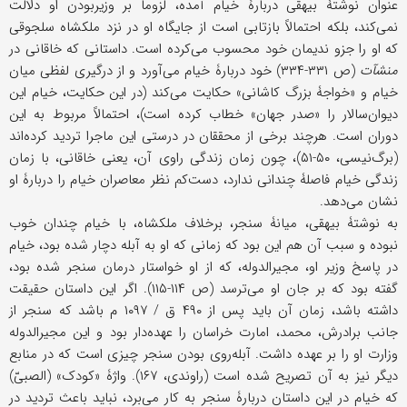
عنوان نوشتۀ بیهقی دربارۀ خیام آمده، لزوماً بر وزیربودن او دلالت
نمی‌کند، بلکه احتمالاً بازتابی است از جایگاه او در نزد ملکشاه سلجوقی
که او را جزو ندیمان خود محسوب می‌کرده است. داستانی که خاقانی در
منشآت
(ص ۳۳۱-۳۳۴) خود دربارۀ خیام می‌آورد و از درگیری لفظی میان
خیام و «خواجۀ بزرگ کاشانی» حکایت می‌کند (در این حکایت، خیام این
دیوان‌سالار را «صدر جهان» خطاب کرده است)، احتمالاً مربوط به این
دوران است. هرچند برخی از محققان در درستی این ماجرا تردید کرده‌اند
(برگ‌نیسی، ۵۰-۵۱)، چون زمان زندگی راوی آن، یعنی خاقانی، با زمان
زندگی خیام فاصلۀ چندانی ندارد، دست‌کم نظر معاصران خیام را دربارۀ او
نشان می‌دهد.
به نوشتۀ بیهقی، میانۀ سنجر، برخلاف ملکشاه، با خیام چندان خوب
نبوده و سبب آن هم این بود که زمانی که او به آبله دچار شده بود، خیام
در پاسخ وزیر او، مجیرالدوله، که از او خواستار درمان سنجر شده بود،
گفته بود که بر جان او می‌ترسد (ص ۱۱۴-۱۱۵). اگر این داستان حقیقت
داشته باشد، زمان آن باید پس از ۴۹۰ ق / ۱۰۹۷ م باشد که سنجر از
جانب برادرش، محمد، امارت خراسان را عهده‌دار بود و این مجیرالدوله
وزارت او را بر عهده داشت. آبله‌روی بودن سنجر چیزی است که در منابع
دیگر نیز به آن تصریح شده است (راوندی، ۱۶۷). واژۀ «کودک» (الصبیّ)
که خیام در این داستان دربارۀ سنجر به کار می‌برد، نباید باعث تردید در