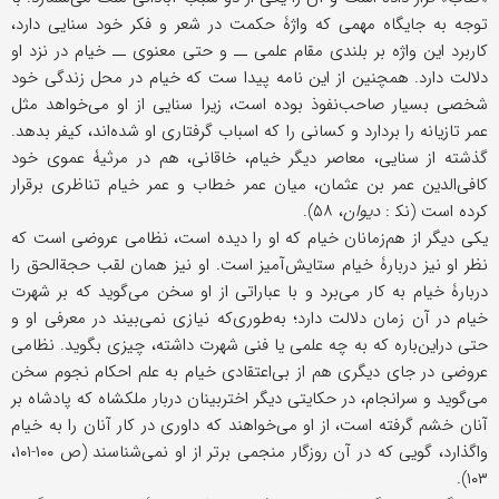
توجه به جایگاه مهمی که واژۀ حکمت در شعر و فکر خود سنایی دارد،
کاربرد این واژه بر بلندی مقام علمی ــ و حتى معنوی ــ خیام در نزد او
دلالت دارد. همچنین از این نامه پیدا ست که خیام در محل زندگی خود
شخصی بسیار صاحب‌نفوذ بوده است، زیرا سنایی از او می‌خواهد مثل
عمر تازیانه را بردارد و کسانی را که اسباب گرفتاری او شده‌اند، کیفر بدهد.
گذشته از سنایی، معاصر دیگر خیام، خاقانی، هم در مرثیۀ عموی خود
کافی‌الدین عمر بن عثمان، میان عمر خطاب و عمر خیام تناظری برقرار
کرده است (نک‍ :
دیوان
، ۵۸).
یکی دیگر از هم‌زمانان خیام که او را دیده است، نظامی عروضی است که
نظر او نیز دربارۀ خیام ستایش‌آمیز است. او نیز همان لقب حجةالحق را
دربارۀ خیام به کار می‌برد و با عباراتی از او سخن می‌گوید که بر شهرت
خیام در آن زمان دلالت دارد؛ به‌طوری‌که نیازی نمی‌بیند در معرفی او و
حتى دراین‌باره که به چه علمی یا فنی شهرت داشته، چیزی بگوید. نظامی
عروضی در جای دیگری هم از بی‌اعتقادی خیام به علم احکام نجوم سخن
می‌گوید و سرانجام، در حکایتی دیگر اختربینان دربار ملکشاه که پادشاه بر
آنان خشم گرفته است، از او می‌خواهند که داوری در کار آنان را به خیام
واگذارد، گویی که در آن روزگار منجمی برتر از او نمی‌شناسند (ص ۱۰۰-۱۰۱،
۱۰۳).