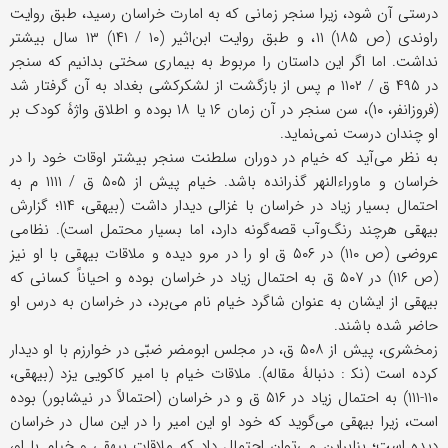
درستی آن شود، زیرا سنجر زمانی که به امارت خراسان رسید، طبق روایت
راوندی (ص ۱۸۵) ۱۱، و طبق روایت ابن‌اثیر (۱۰ / ۱۴۱) ۱۳ سال بیشتر
نداشت. اما اگر این داستان را مربوط به بیماری سختی بدانیم که سنجر
در ۴۹۵ ق / ۱۱۰۲ م پس از بازگشت از لشکرکشی بغداد به آن گرفتار شد
(فروزانفر، ۱۰)، سن سنجر در آن زمان ۱۶ یا ۱۸ بوده و اطلاق واژۀ کودک بر
او چندان درست نمی‌نماید.
به نظر می‌آید که خیام در دوران سلطنت سنجر بیشتر اوقات خود را در
خراسان و ماوراءالنهر گذرانده باشد. خیام پیش از ۵۰۵ ق / ۱۱۱۱ م به
احتمال بسیار زیاد در خراسان با غزالی دیدار داشت (بیهقی، ۱۱۴؛ گزارش
بیهقی هرچند رنگ‌وآب قصه‌گونه دارد، اما بسیار محتمل است). نظامی
عروضی (ص ۱۱۰) در ۵۰۶ ق او را در مرو دیده و ملاقات بیهقی با او نیز
(ص ۱۱۶) در ۵۰۷ ق به احتمال زیاد در خراسان بوده و احیاناً کسانی که
بیهقی از ایشان به عنوان شاگرد خیام نام می‌برد، در خراسان به درس او
حاضر شده باشند.
زمخشری، پیش از ۵۰۸ ق، در مجلس ابومضر ضبّی در خوارزم با او دیدار
کرده است (نک‍ : دنبالۀ مقاله). ملاقات خیام با امیر کاکویی یزد (بیهقی،
۱۱۰-۱۱۱) به احتمال زیاد در ۵۱۶ ق و در خراسان (احتمالاً در نیشابور) بوده
است، زیرا بیهقی می‌گوید که خود او این امیر را در این سال در خراسان
دیده است؛ بنابراین می‌توان احتمال داد که ملاقات بیهقی و خیام با او،