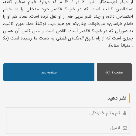
از دیگر نویسندگان قرن ۶ ق / ۱۲ م که دربارۀ خیام سخن گفته،
عمادالدین کاتب است که در
خریدة القصر
خود مدخلی را به خیام
اختصاص داده، و چند شعر عربی هم از او نقل کرده است. عماد هم او را
«امام خراسان» می‌خواند. چنان‌که خواهیم دید، نوشتۀ عمادالدین کاتب،
به صورتی که در
خریدة القصر
آمده، ناقص است و متن کامل آن همان
چیزی است که از راه
تاریخ الحکمای
قفطی به دست ما رسیده است (نک‍
: دنبالۀ مقاله).
صفحه
۱
از۵
صفحه بعد
نظر دهید