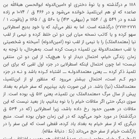
۱۱۱۸ م درگذشته و یا نوۀ دختری او «امین‌الدوله ابوالحسن هبة‌اللٰه بن
صاعد» که او هم ابن‌تلمیذ خوانده می‌شود و در ۴۶۶ ق / ۱۰۷۴ م زاده
شده و در ۵۴۹ ق / ۱۱۵۴ م (بیهقی، ۱۴۳) یا ۵۶۰ ق / ۱۱۶۵ م (یاقوت، ۱ /
۲۷۷۱-۲۷۷۲) درگذشته است. اما به نظر می‌آید که یا خودِ بدیع اسطرلابی
سهو کرده و یا کاتب نسخه میان این دو تن خلط کرده و نیمی از لقب
نیا (معتمدالملک) را با نیمی از لقب نوه (امین‌الدوله) آمیخته و شخصیتی
با لقب «معتمدالدولة بن تلمیذ» درست کرده است. به‌هرحال، با توجه به
زمان زندگی خیام، احتمال دیدار او با هیچ‌یک از این دو تن منتفی
نیست؛ اما چون احتمال اینکه اسطرلابی در جزء اول لقبی که برای ابن
تلمیذ ذکر کرده ــ یعنی معتمدالدولـه ــ اشتباه کـرده باشد و نـه در جزء
دوم کـم است، احتمال بیشتر می‌رود که منظور او از ابن‌تلمیذ،
معتمدالملک (نیا) باشد. در این صورت باید بپذیریم که سفر خیام به بغداد
پیش از سال مرگ «معتمدالملک بن تلمیذ»، یعنی ۵۱۲ ق، بوده است. از
سوی دیگر، حتى اگر ملاقات خیام را با نوه بدانیم، باز بعید نیست که این
ملاقات در همین حدود رخ داده باشد، زیرا اسطرلابی (که در ۵۳۴ ق
درگذشته) در مورد خود می‌گوید که در این زمان جوان بوده است. منبع
دیگری که از سفر خیام به بغداد یاد کرده، قفطی است که این سفر را در
بازگشت خیام از سفر حج می‌داند (نک‍ : دنبالۀ مقاله).
تاریخ مرگ خیام معلوم نیست. عمدۀ اختلاف هم به‌سبب اختلافی است