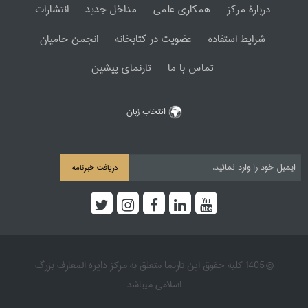
دربارۀ مرکز
همکاری علمی
مداخل جدید
انتشارات
شرایط استفاده
عضویت در کتابخانه
انجمن حامیان
تماس با ما
تارنمای پیشین
انتخاب زبان
دریافت خبرنامه
© 1405 کلیه حقوق این تارنما متعلق به مرکز دایره المعارف بزرگ
اسلامی میباشد