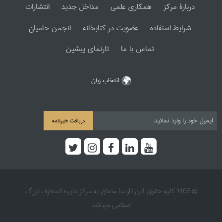
دربارۀ مرکز
همکاری علمی
مداخل جدید
انتشارات
شرایط استفاده
عضویت در کتابخانه
انجمن حامیان
تماس با ما
تارنمای پیشین
انتخاب زبان
دریافت خبرنامه
© 1405 کلیه حقوق این تارنما متعلق به مرکز دایره المعارف بزرگ
اسلامی میباشد