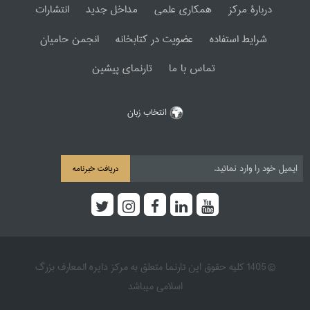
دربارۀ مرکز
همکاری علمی
مداخل جدید
انتشارات
شرایط استفاده
عضویت در کتابخانه
انجمن حامیان
تماس با ما
تارنمای پیشین
انتخاب زبان
دریافت خبرنامه
© 1405 کلیه حقوق این تارنما متعلق به مرکز دایره المعارف بزرگ
اسلامی میباشد