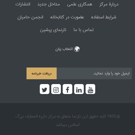
دربارۀ مرکز
همکاری علمی
مداخل جدید
انتشارات
شرایط استفاده
عضویت در کتابخانه
انجمن حامیان
تماس با ما
تارنمای پیشین
انتخاب زبان
دریافت خبرنامه
© 1405 کلیه حقوق این تارنما متعلق به مرکز دایره المعارف بزرگ
اسلامی میباشد