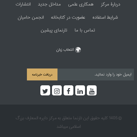
دربارۀ مرکز
همکاری علمی
مداخل جدید
انتشارات
شرایط استفاده
عضویت در کتابخانه
انجمن حامیان
تماس با ما
تارنمای پیشین
انتخاب زبان
دریافت خبرنامه
© 1405 کلیه حقوق این تارنما متعلق به مرکز دایره المعارف بزرگ
اسلامی میباشد