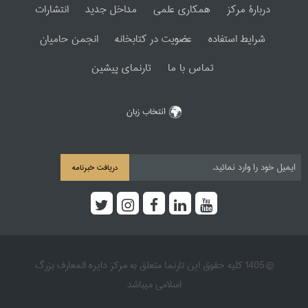
دربارۀ مرکز
همکاری علمی
مداخل جدید
انتشارات
شرایط استفاده
عضویت در کتابخانه
انجمن حامیان
تماس با ما
تارنمای پیشین
انتخاب زبان
دریافت خبرنامه
© 1405 کلیه حقوق این تارنما متعلق به مرکز دایره المعارف بزرگ
اسلامی میباشد