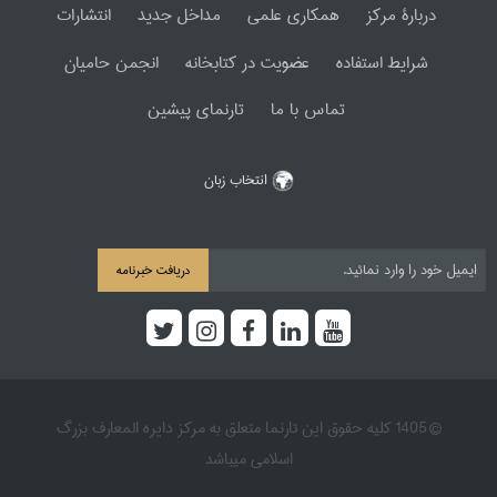
دربارۀ مرکز
همکاری علمی
مداخل جدید
انتشارات
شرایط استفاده
عضویت در کتابخانه
انجمن حامیان
تماس با ما
تارنمای پیشین
انتخاب زبان
دریافت خبرنامه
© 1405 کلیه حقوق این تارنما متعلق به مرکز دایره المعارف بزرگ
اسلامی میباشد