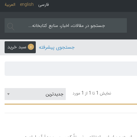
فارسی
english
العربیة
سبد خرید
جستجوی پیشرفته
0
نمایش
1
تا
1
از
1
مورد