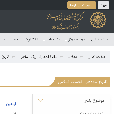
ورود
عضویت در تارنما
صفحه اول
درباره مرکز
کتابخانه
انتشارات
اخبار
مقا
تاریخ 
صفحه اصلی
مقالات
دائرة المعارف بزرگ اسلامی
تاریخ سده‌های نخست اسلامی
موضوع بندی
|
اربعین
همه موضوعات