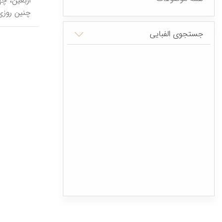
اَرْبَعین،
چنین روزی 
جستجوی الفبایی