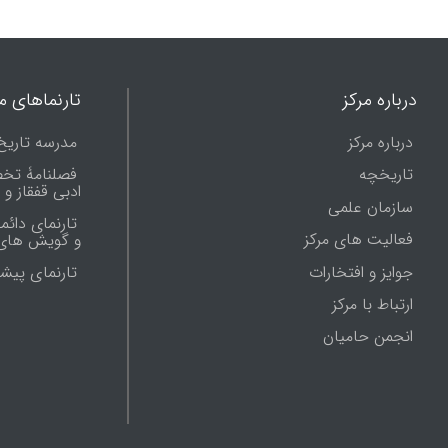
درباره مرکز
تارنماهای ما
درباره مرکز
مدرسه تاریخ
تاریخچه
فصلنامۀ تخ
ادبی قفقاز و
سازمان علمی
تارنمای دائم
فعالیت های مرکز
و گویش های 
جوایز و افتخارات
تارنماى پيش
ارتباط با مرکز
انجمن حامیان