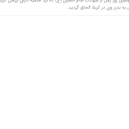
 چهلمین روز پس از شهادت امام حسین (ع) که نزد امامیه دارای ارزشی آیین
به بدن وی در کربلا الحاق گردید.